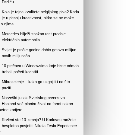
Dediću
Koja je tajna kvalitete belgijskog piva? Kada
je u pitanju kreativnost, nitko se ne može
i s njima
Mercedes bilježi snažan rast prodaje
električnih automobila
Svijet je prošle godine dobio gotovo milijun
novih milijunaša
10 prečaca u Windowsima koje biste odmah
trebali početi koristiti
Mikrozelenje – kako ga uzgojiti i na što
paziti
Norveški junak Svjetskog prvenstva
Haaland već planira život na farmi nakon
etne karijere
Rođeni ste 10. srpnja? U Karlovcu možete
besplatno posjetiti Nikola Tesla Experience
r