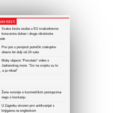
LASH VIJESTI
Svaka šesta osoba u EU svakodnevno
konzumira duhan i druge nikotinske
vode
Prvi put u povijesti putnički zrakoplov
obavio let dulji od 24 sata
Moby objavio “Porcelain” video s
Jadranskog mora: “Svi na svijetu su to
i, a ja nikad”
Žene ovisnije o kozmetičkim postupcima
nego o kockanju
U Zagrebu otvoren prvi antikvarijat s
knjigama na engleskom