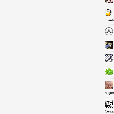
mjerit
nogom
Centa