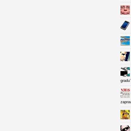
gradu’
zapra