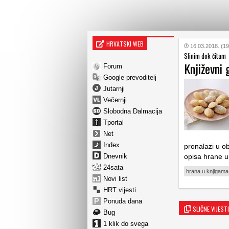
HRVATSKI WEB
16.03.2018. (19
Slinim dok čitam
Književni
Forum
Google prevoditelj
Jutarnji
Večernji
Slobodna Dalmacija
Tportal
Net
Index
pronalazi u ob
Dnevnik
opisa hrane 
24sata
hrana u knjigama
Novi list
HRT vijesti
Ponuda dana
SLIČNE VIJESTI
Bug
1 klik do svega