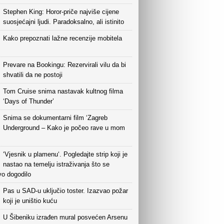
Stephen King: Horor-priče najviše cijene
suosjećajni ljudi. Paradoksalno, ali istinito
Kako prepoznati lažne recenzije mobitela
Prevare na Bookingu: Rezervirali vilu da bi
shvatili da ne postoji
Tom Cruise snima nastavak kultnog filma
‘Days of Thunder’
Snima se dokumentarni film ‘Zagreb
Underground – Kako je počeo rave u mom
‘Vjesnik u plamenu‘. Pogledajte strip koji je
nastao na temelju istraživanja što se
vo dogodilo
Pas u SAD-u uključio toster. Izazvao požar
koji je uništio kuću
U Šibeniku izrađen mural posvećen Arsenu