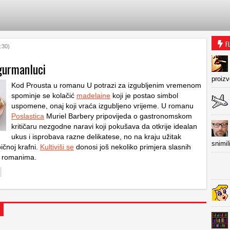
F
:30)
 gurmanluci
proiz
Kod Prousta u romanu
U potrazi za izgubljenim vremenom
spominje se kolačić
madelaine
koji je postao simbol
uspomene, onaj koji vraća izgubljeno vrijeme. U romanu
Poslastica
Muriel Barbery pripovijeda o gastronomskom
kritičaru nezgodne naravi koji pokušava da otkrije idealan
ukus i isprobava razne delikatese, no na kraju užitak
snimil
ičnoj krafni.
Kultiviši se
donosi još nekoliko primjera slasnih
u romanima.