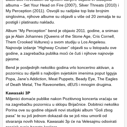
albuma – Set Your Head on Fire (2007), Silver Threats (2010) i
My Perception (2011). Osvojili su radijske top liste brojnim
singlovima, njihove albume su objavili u više od 20 zemalja te su
postigli i platinastu nakladu.
Album “My Perception” bend je objavio 2011. godine, a snimao
ga je Alain Johannes (Queens of the Stone Age, Cris Cornell,
Them Crooked Vultures) u svom studiju u Los Angelesu.
Najnovije izdanje “Highway Cruiser” objavili su u listopadu ove
godine, a zagrebačka publika moći će čuti i njihove najnovije
pjesme.
Bend je posljednjih nekoliko godina vrlo koncertno aktivan, a
pozornicu su dijelili s najboljim svjetskim imenima poput Iggyja
Popa, Jane’s Addiction, Meat Puppets, Beady Eye, The Eagles
of Death Metal, The Raveonettes, dEUS i mnogim drugima.
Kawasaki 3P
Miljenici domaće publike nakon Pozitivnog koncerta vraćaju se
na zagrebačku pozornicu u sklopu Brijačnice. Dobitnici nekoliko
Porina ove su godine objavili novi studijski album “Goli zbog
pasa” te su još jednom dokazali da se još nisu umorili od
stvaranja novih hitova. Kawasaki 3p će na Velesajmu odsvirati