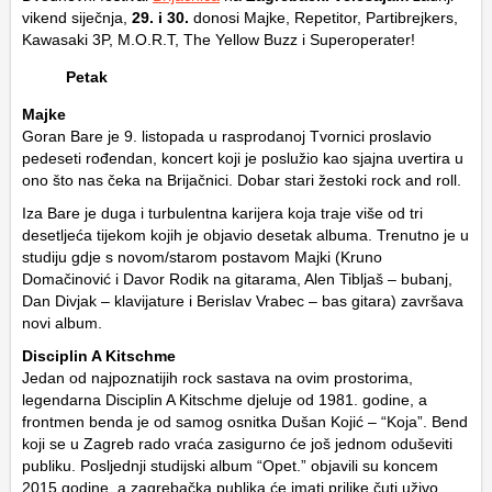
vikend siječnja,
29. i 30.
donosi Majke, Repetitor, Partibrejkers,
Kawasaki 3P, M.O.R.T, The Yellow Buzz i Superoperater!
Petak
Majke
Goran Bare je 9. listopada u rasprodanoj Tvornici proslavio
pedeseti rođendan, koncert koji je poslužio kao sjajna uvertira u
ono što nas čeka na Brijačnici. Dobar stari žestoki rock and roll.
Iza Bare je duga i turbulentna karijera koja traje više od tri
desetljeća tijekom kojih je objavio desetak albuma. Trenutno je u
studiju gdje s novom/starom postavom Majki (Kruno
Domačinović i Davor Rodik na gitarama, Alen Tibljaš – bubanj,
Dan Divjak – klavijature i Berislav Vrabec – bas gitara) završava
novi album.
Disciplin A Kitschme
Jedan od najpoznatijih rock sastava na ovim prostorima,
legendarna Disciplin A Kitschme djeluje od 1981. godine, a
frontmen benda je od samog osnitka Dušan Kojić – “Koja”. Bend
koji se u Zagreb rado vraća zasigurno će još jednom oduševiti
publiku. Posljednji studijski album “Opet.” objavili su koncem
2015.godine, a zagrebačka publika će imati prilike čuti uživo