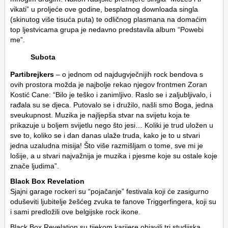
vikati” u proljeće ove godine, besplatnog downloada singla
(skinutog više tisuća puta) te odličnog plasmana na domaćim
top ljestvicama grupa je nedavno predstavila album “Powebi
me”.
Subota
Partibrejkers
– o jednom od najdugvječnijih rock bendova s
ovih prostora možda je najbolje rekao njegov frontmen Zoran
Kostić Cane: “Bilo je teško i zanimljivo. Raslo se i zaljubljivalo, i
rađala su se djeca. Putovalo se i družilo, našli smo Boga, jedna
sveukupnost. Muzika je najljepša stvar na svijetu koja te
prikazuje u boljem svijetlu nego što jesi… Koliki je trud uložen u
sve to, koliko se i dan danas ulaže truda, kako je to u stvari
jedna uzaludna misija! Što više razmišljam o tome, sve mi je
lošije, a u stvari najvažnija je muzika i pjesme koje su ostale koje
znače ljudima”.
Black Box Revelation
Sjajni garage rockeri su “pojačanje” festivala koji će zasigurno
oduševiti ljubitelje žešćeg zvuka te fanove Triggerfingera, koji su
i sami predložili ove belgijske rock ikone.
Black Box Revelation su tijekom karijere objavili tri studijska