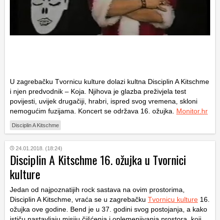
U zagrebačku Tvornicu kulture dolazi kultna Disciplin A Kitschme
i njen predvodnik – Koja. Njihova je glazba preživjela test
povijesti, uvijek drugačiji, hrabri, ispred svog vremena, skloni
nemogućim fuzijama. Koncert se održava 16. ožujka.
Monitor.hr
Disciplin A Kitschme
24.01.2018. (18:24)
Disciplin A Kitschme 16. ožujka u Tvornici
kulture
Jedan od najpoznatijih rock sastava na ovim prostorima,
Disciplin A Kitschme, vraća se u zagrebačku
Tvornicu kulture
16.
ožujka ove godine. Bend je u 37. godini svog postojanja, a kako
ističu nastavljaju misiju čišćenja i oplemenjivanja prostora, koji