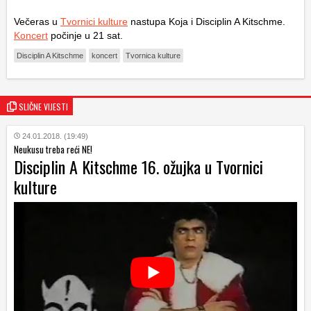
Večeras u
Tvornici kulture
nastupa Koja i Disciplin A Kitschme.
Koncert
počinje u 21 sat.
Disciplin A Kitschme
koncert
Tvornica kulture
SLIČNE VIJESTI
24.01.2018. (19:49)
Neukusu treba reći NE!
Disciplin A Kitschme 16. ožujka u Tvornici
kulture