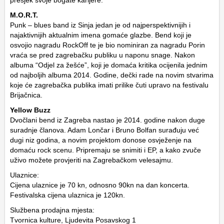
presjek svoje bogate karijere.
M.O.R.T.
Punk – blues band iz Sinja jedan je od najperspektivnijih i
najaktivnijih aktualnim imena gomaće glazbe. Bend koji je
osvojio nagradu RockOff te je bio nominiran za nagradu Porin
vraća se pred zagrebačku publiku u naponu snage. Nakon
albuma “Odjel za žešće”, koji je domaća kritika ocijenila jednim
od najboljih albuma 2014. Godine, dečki rade na novim stvarima
koje će zagrebačka publika imati prilike čuti upravo na festivalu
Brijačnica.
Yellow Buzz
Dvočlani bend iz Zagreba nastao je 2014. godine nakon duge
suradnje članova. Adam Lončar i Bruno Bolfan surađuju već
dugi niz godina, a novim projektom donose osvježenje na
domaću rock scenu. Pripremaju se snimiti i EP, a kako zvuče
uživo možete provjeriti na Zagrebačkom velesajmu.
Ulaznice:
Cijena ulaznice je 70 kn, odnosno 90kn na dan koncerta.
Festivalska cijena ulaznica je 120kn.
Službena prodajna mjesta:
Tvornica kulture, Ljudevita Posavskog 1