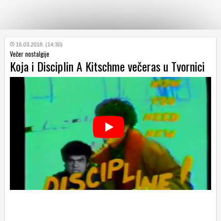
KATEGORIJE
16.03.2018. (14:30)
Večer nostalgije
Koja i Disciplin A Kitschme večeras u Tvornici
HRVATSKI
WEB