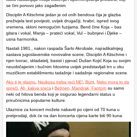
se čini ponovo jako zagađenim.
Disciplin A Kitschme jedan je od onih bendova čija je glazba
preživjela test povijesti, uvijek drugačiji, hrabri, ispred svog
vremena, skloni nemogućim fuzijama. Bend čine Koja – bas
gitara i vokal, Manja – prateći vokal, Vul – bubnjevi i Djeke –
usna harmonika.
Nastali 1981., nakon raspada Šarlo Akrobate, najradikalnijeg
sastava jugoslavenske novovalne scene, Disciplin A Kitschme i
njen tvorac, skladatelj, basist i pjevač Dušan Kojić Koja su svojim
neuobičajenim i bučnim hitovima uvijek predstavljali trn u oku
muzičkom establišmentu tadašnje i sadašnje regionalne scene.
Ako ti je glasno
,
Neukusu treba reći NE!
,
Bunt
,
Neko mora to da
spreči
,
Ah, kakva sreća
i
Betmen, Mandrak, Fantom
su samo
neki od hitova benda koji je osigurao legendarni status u
priručnicima popularne kulture.
Ulaznice za koncert možete nabaviti po cijeni od 70 kuna u
pretprodaji, dok će na dan koncerta cijena karte biti 90 kuna.