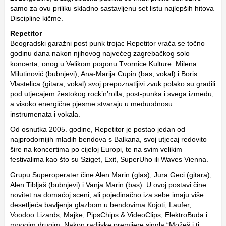
samo za ovu priliku skladno sastavljenu set listu najlepših hitova
Discipline kičme.
Repetitor
Beogradski garažni post punk trojac Repetitor vraća se točno
godinu dana nakon njihovog najvećeg zagrebačkog solo
koncerta, onog u Velikom pogonu Tvornice Kulture. Milena
Milutinović (bubnjevi), Ana-Marija Cupin (bas, vokal) i Boris
Vlastelica (gitara, vokal) svoj prepoznatljivi zvuk polako su gradili
pod utjecajem žestokog rock’n’rolla, post-punka i svega između,
a visoko energične pjesme stvaraju u međuodnosu
instrumenata i vokala.
Od osnutka 2005. godine, Repetitor je postao jedan od
najprodornijih mladih bendova s Balkana, svoj utjecaj redovito
šire na koncertima po cijeloj Europi, te na svim velikim
festivalima kao što su Sziget, Exit, SuperUho ili Waves Vienna.
Grupu Superoperater čine Alen Marin (glas), Jura Geci (gitara),
Alen Tibljaš (bubnjevi) i Vanja Marin (bas). U ovoj postavi čine
novitet na domaćoj sceni, ali pojedinačno iza sebe imaju više
desetljeća bavljenja glazbom u bendovima Kojoti, Laufer,
Voodoo Lizards, Majke, PipsChips & VideoClips, ElektroBuda i
mnogim drugim. Nakon radijske premijere singla “Možeš i ti