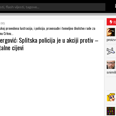
F
:00)
skoj provedena lustracija, i policija, pravosuđe i temeljno školstvo rade za
dnu Crkvu...
ergović: Splitska policija je u akciji protiv –
proiz
alne cijevi
snimil