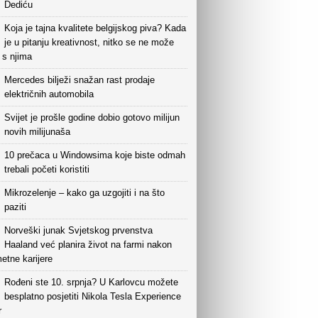
Dediću
Koja je tajna kvalitete belgijskog piva? Kada
je u pitanju kreativnost, nitko se ne može
i s njima
Mercedes bilježi snažan rast prodaje
električnih automobila
Svijet je prošle godine dobio gotovo milijun
novih milijunaša
10 prečaca u Windowsima koje biste odmah
trebali početi koristiti
Mikrozelenje – kako ga uzgojiti i na što
paziti
Norveški junak Svjetskog prvenstva
Haaland već planira život na farmi nakon
etne karijere
Rođeni ste 10. srpnja? U Karlovcu možete
besplatno posjetiti Nikola Tesla Experience
r