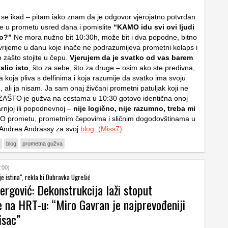
 se ikad – pitam iako znam da je odgovor vjerojatno potvrdan
e u prometu usred dana i pomislite
“KAMO idu svi ovi ljudi
ro?”
Ne mora nužno bit 10:30h, može bit i dva popodne, bitno
 vrijeme u danu koje inače ne podrazumijeva prometni kolaps i
 zašto stojite u čepu.
Vjerujem da je svatko od vas barem
lio isto
, što za sebe, što za druge – osim ako ste predivna,
 koja pliva s delfinima i koja razumije da svatko ima svoju
u, ali ja nisam. Ja sam onaj živčani prometni patuljak koji ne
ZAŠTO je gužva na cestama u 10:30 gotovo identična onoj
rnjoj ili popodnevnoj –
nije logično, nije razumno, treba mi
 O prometu, prometnim čepovima i sličnim dogodovštinama u
 Andrea Andrassy za svoj
blog.
(Miss7)
blog
prometna gužva
:00)
 je istina", rekla bi Dubravka Ugrešić
ergović: Dekonstrukcija laži stoput
e na HRT-u: “Miro Gavran je najprevođeniji
isac”