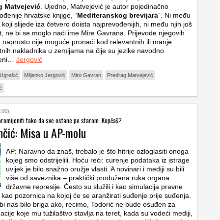
g Matvejević
. Ujedno, Matvejević je autor pojedinačno
ođenije hrvatske knjige, “
Mediteranskog brevijara
”. Ni među
 koji slijede iza četvero doista najprevođenijih, ni među njih još
t, ne bi se moglo naći ime Mire Gavrana. Prijevode njegovih
naprosto nije moguće pronaći kod relevantnih ili manje
tnih nakladnika u zemljama na čije su jezike navodno
deni…
Jergović
Ugrešić
Miljenko Jergović
Miro Gavran
Predrag Matvejević
ć
:00)
promijeniti tako da sve ostane po starom. Kopčaš?
nčić: Misa u AP-molu
AP: Naravno da znaš, trebalo je što hitrije ozloglasiti onoga
kojeg smo odstrijelili. Hoću reći: curenje podataka iz istrage
uvijek je bilo snažno oružje vlasti. A novinari i mediji su bili
više od saveznika – praktički produžena ruka organa
državne represije. Često su služili i kao simulacija pravne
 kao pozornica na kojoj će se aranžirati suđenje prije suđenja.
 bi nas bilo briga ako, recimo, Todorić ne bude osuđen za
nacije koje mu tužilaštvo stavlja na teret, kada su vodeći mediji,