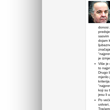
donosi 
predsje
sasvim 
dojam k
ljubazn
značaja
“najprev
je izmje
Više je
to najpr
Drugo b
mjerilo
kriterij
“najprev
koji su 
jesu li 
Po veći
ustvari,
Trećemu