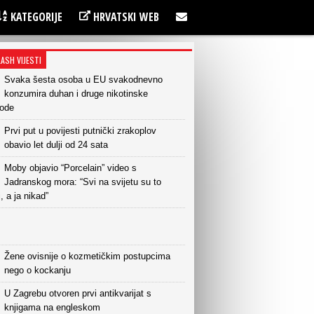
KATEGORIJE
HRVATSKI WEB
LASH VIJESTI
Svaka šesta osoba u EU svakodnevno
konzumira duhan i druge nikotinske
vode
Prvi put u povijesti putnički zrakoplov
obavio let dulji od 24 sata
Moby objavio “Porcelain” video s
Jadranskog mora: “Svi na svijetu su to
i, a ja nikad”
Žene ovisnije o kozmetičkim postupcima
nego o kockanju
U Zagrebu otvoren prvi antikvarijat s
knjigama na engleskom