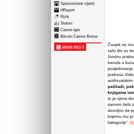
Sponzorirane vijesti
HRsport
Rizik
Slotovi
Casino igre
Bitcoin Casino Bonus
Čovjek ne mož
ARHIVA VIJESTI
zato što su te
životnu praksu 
banula u kuć
posjedovanja n
pretresu Visko
antihrvatskim
paščadi, pok
knjigama izm
to je njima dvo
samom šefu sp
dovoljno da p
kojemu mu pri
kategorije”.
Mi