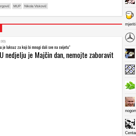
ergović
MUP
Nikola Visković
mjerit
:00)
je luksuz za koji bi mnogi dali sve na svijetu“
U nedjelju je Majčin dan, nemojte zaboravit
nogom
Centa