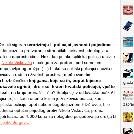
e biti siguran
teroriziraju li policajci javnost i pojedince
ndenciozni u pretvaranju stranačkih i crkvenih ideologija u
ili su naprosto idioti. Neki dan je tako splitska policija u civilu
u
Nikole Viskovića
s nalogom za pretres, pod sumnjom
eprijavljenog oružja. (…) I tako su splitski policajci u civilu u
vićevih radnih i životnih prostora, među svim tim
 i bezbožničkim
knjigama, koje su ih, poput bijesne
gradu’
ušavale ugristi
, ali oni su,
hrabri hrvatski policajci, vješto
icali
, na kraju pronašli – što? Šuplju cijev od lovačke puške! I
jici-trojici, kao i onome koji ih je Viskoviću poslao, kao i
litske policije, opet nekom bogobojaznom HDZ-ovcu, bilo
zapra
odnesu optužni prijedlog protiv Nikole Viskovića, prema
jeti kazna od “8000 kuna za nelegalno posjedovanje oružja B
ljenko Jergović