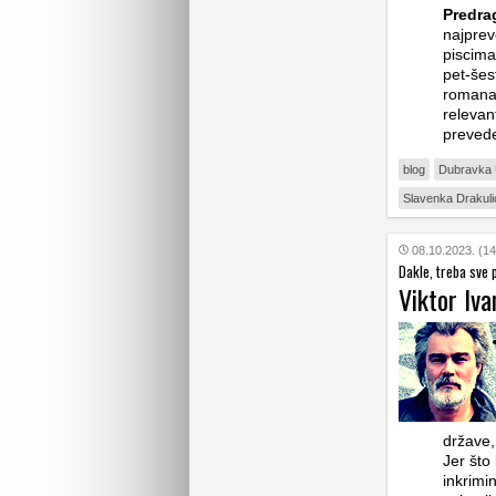
Predra
najprev
piscima
pet-šes
romana 
relevan
preve
blog
Dubravka 
Slavenka Drakuli
08.10.2023. (14
Dakle, treba sve 
Viktor Iva
države,
Jer što
inkrimi