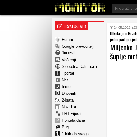
Search
for:
HRVATSKI WEB
24.05.2022. (23
Otkako je u Hrvat
jednu partiju i je
Forum
Miljenko J
Google prevoditelj
šuplje met
Jutarnji
Večernji
Slobodna Dalmacija
Tportal
Net
Index
Dnevnik
24sata
Novi list
HRT vijesti
Ponuda dana
Bug
1 klik do svega