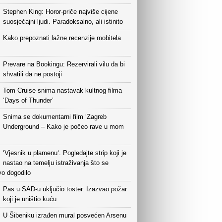
Stephen King: Horor-priče najviše cijene
suosjećajni ljudi. Paradoksalno, ali istinito
Kako prepoznati lažne recenzije mobitela
Prevare na Bookingu: Rezervirali vilu da bi
shvatili da ne postoji
Tom Cruise snima nastavak kultnog filma
‘Days of Thunder’
Snima se dokumentarni film ‘Zagreb
Underground – Kako je počeo rave u mom
‘Vjesnik u plamenu‘. Pogledajte strip koji je
nastao na temelju istraživanja što se
vo dogodilo
Pas u SAD-u uključio toster. Izazvao požar
koji je uništio kuću
U Šibeniku izrađen mural posvećen Arsenu