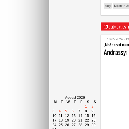
blog
Miljenko J
SLIČNE VIJESTI
10.05.2024. (13
„Moć nazvat mamu 
Andrassy: 
August 2026
M
T
W
T
F
S
S
1
2
3
4
5
6
7
8
9
10
11
12
13
14
15
16
17
18
19
20
21
22
23
24
25
26
27
28
29
30