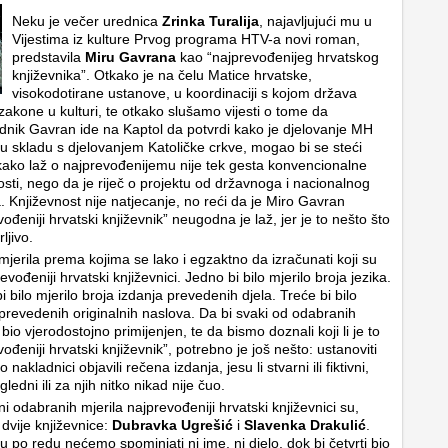
Neku je večer urednica
Zrinka Turalija
, najavljujući mu u
Vijestima iz kulture Prvog programa HTV-a novi roman,
predstavila
Miru Gavrana
kao “najprevođenijeg hrvatskog
književnika”. Otkako je na čelu Matice hrvatske,
visokodotirane ustanove, u koordinaciji s kojom država
zakone u kulturi, te otkako slušamo vijesti o tome da
dnik Gavran ide na Kaptol da potvrdi kako je djelovanje MH
u skladu s djelovanjem Katoličke crkve, mogao bi se steći
ako laž o najprevođenijemu nije tek gesta konvencionalne
osti, nego da je riječ o projektu od državnoga i nacionalnog
. Književnost nije natjecanje, no reći da je Miro Gavran
ođeniji hrvatski književnik” neugodna je laž, jer je to nešto što
rljivo.
 mjerila prema kojima se lako i egzaktno da izračunati koji su
evođeniji hrvatski književnici. Jedno bi bilo mjerilo broja jezika.
i bilo mjerilo broja izdanja prevedenih djela. Treće bi bilo
 prevedenih originalnih naslova. Da bi svaki od odabranih
a bio vjerodostojno primijenjen, te da bismo doznali koji li je to
ođeniji hrvatski književnik”, potrebno je još nešto: ustanoviti
to nakladnici objavili rečena izdanja, jesu li stvarni ili fiktivni,
ugledni ili za njih nitko nikad nije čuo.
ni odabranih mjerila najprevođeniji hrvatski književnici su,
 dvije književnice:
Dubravka Ugrešić
i
Slavenka Drakulić
.
 po redu nećemo spominjati ni ime, ni djelo, dok bi četvrti bio