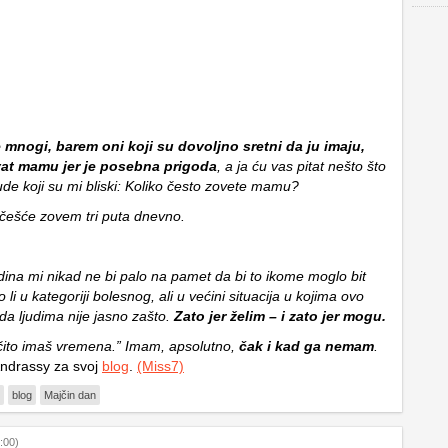
 mnogi, barem oni koji su dovoljno sretni da ju imaju,
at mamu jer je posebna prigoda
, a ja ću vas pitat nešto što
ude koji su mi bliski: Koliko često zovete mamu?
jčešće zovem tri puta dnevno.
odina mi nikad ne bi palo na pamet da bi to ikome moglo bit
li u kategoriji bolesnog, ali u većini situacija u kojima ovo
da ljudima nije jasno zašto.
Zato jer želim – i zato jer mogu.
 očito imaš vremena.” Imam, apsolutno,
čak i kad ga nemam
.
Andrassy za svoj
blog
.
(Miss7)
blog
Majčin dan
:00)