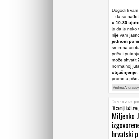
Dogodi li vam
– da se nađet
u 10:30 ujut
je da je neko
nije vam jasno
jednom pomis
smirena osoba
priču i putanj
može shvatit 
normalnoj juta
objašnjenje
.
prometu piše
Andrea Andrassy
09.10.2023. (00
"U zemlji laži sve
Miljenko J
izgovoren
hrvatski p