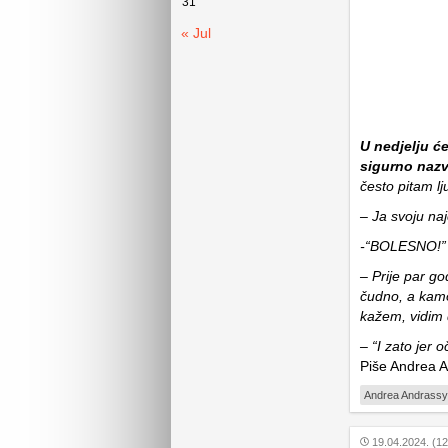
31
« Jul
U nedjelju će
sigurno nazv
često pitam lj
– Ja svoju na
-“BOLESNO!”
– Prije par g
čudno, a kamo 
kažem, vidim 
– “I zato jer
Piše Andrea 
Andrea Andrassy
19.04.2024. (12