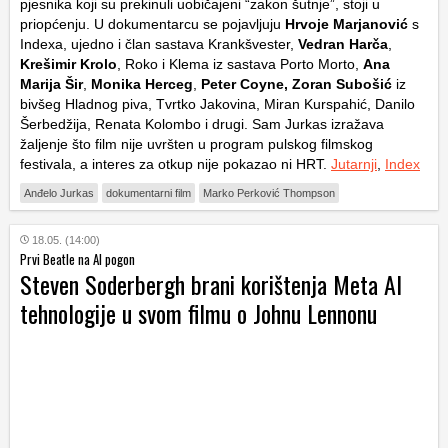
pjesnika koji su prekinuli uobičajeni “zakon šutnje”, stoji u
priopćenju. U dokumentarcu se pojavljuju
Hrvoje Marjanović
s
Indexa, ujedno i član sastava Krankšvester,
Vedran Harča
,
Krešimir Krolo
, Roko i Klema iz sastava Porto Morto,
Ana
Marija Šir
,
Monika Herceg
,
Peter Coyne, Zoran Subošić
iz
bivšeg Hladnog piva, Tvrtko Jakovina, Miran Kurspahić, Danilo
Šerbedžija, Renata Kolombo i drugi. Sam Jurkas izražava
žaljenje što film nije uvršten u program pulskog filmskog
festivala, a interes za otkup nije pokazao ni HRT.
Jutarnji
,
Index
Anđelo Jurkas
dokumentarni film
Marko Perković Thompson
18.05. (14:00)
Prvi Beatle na AI pogon
Steven Soderbergh brani korištenja Meta AI
tehnologije u svom filmu o Johnu Lennonu