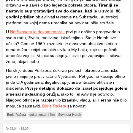
državnu – a završio kao legenda pokreta otpora.
Tiraniji se
nastavio suprotstavljati sve do danas, kad je u svojoj 88.
godini
prisiljen objavljivati tekstove na Substacku, autorskoj
platformi na kojoj nema urednika pa novinari pišu što žele.
U
Netflixovom je dokumentarcu
prvi put opširno progovorio o
svom radu, životu, motivima, iskušenjima. Što je Hersh sve
učinio? Godine 1969. razotkrio je masovno ubojstvo stotina
nenaoružanih vijetnamskih civila u My Laiju, koje su počinili
američki vojnici. Vojnici su strijeljali civile po zapovijesti, silovali
žene, ubijali bebe.
Hersh je dobio Pulitzera, šokirao javnost i okrenuo američko
javno mnijenje protiv rata u Vijetnamu. Pet godina kasnije otkrio
je da CIA godinama, ilegalno, špijunira antiratne aktiviste i
disidente.
Prvi je detaljno dokazao da Izrael posjeduje golem
arsenal nuklearnog oružja
, iako to Tel Aviv nije potvrdio.
Njegovo otkriće je razbjesnilo izraelsku vladu, ali Hersha nije bilo
moguće zaustaviti.
Boris Rašeta
za novosti
Boris Rašeta
dokumentarni film
Seymour Hersh
23.04. (18:00)