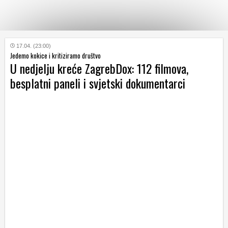
KATEGORIJE
17.04. (23:00)
Jedemo kokice i kritiziramo društvo
U nedjelju kreće ZagrebDox: 112 filmova,
HRVATSKI
besplatni paneli i svjetski dokumentarci
WEB