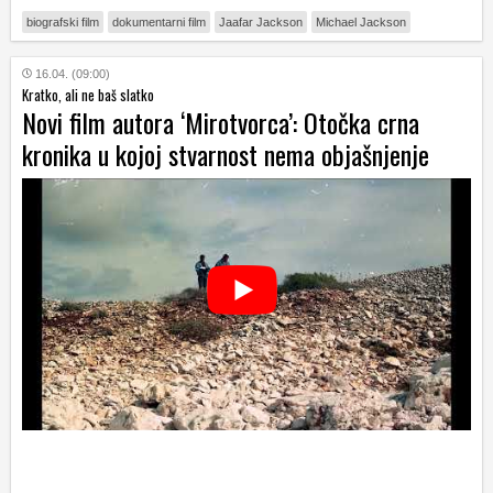
biografski film
dokumentarni film
Jaafar Jackson
Michael Jackson
16.04. (09:00)
Kratko, ali ne baš slatko
Novi film autora ‘Mirotvorca’: Otočka crna
kronika u kojoj stvarnost nema objašnjenje