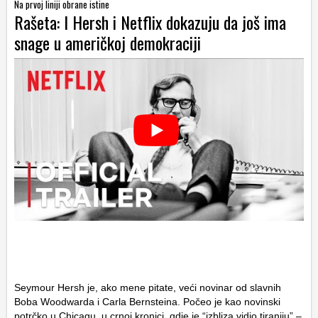
Na prvoj liniji obrane istine
Rašeta: I Hersh i Netflix dokazuju da još ima
snage u američkoj demokraciji
Seymour Hersh je, ako mene pitate, veći novinar od slavnih
Boba Woodwarda i Carla Bernsteina. Počeo je kao novinski
potrčko u Chicagu, u crnoj kronici, gdje je “izbliza vidio tiraniju” –