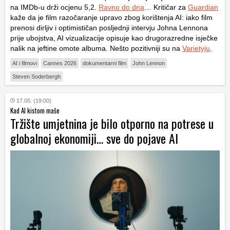
na IMDb-u drži ocjenu 5,2.
Ravno do dna
… Kritičar za
Guardian
kaže da je film razočaranje upravo zbog korištenja AI: iako film
prenosi dirljiv i optimističan posljednji intervju Johna Lennona
prije ubojstva, AI vizualizacije opisuje kao drugorazredne isječke
nalik na jeftine omote albuma. Nešto pozitivniji su na
Varietyju
.
AI i filmovi
Cannes 2026
dokumentarni film
John Lennon
Steven Soderbergh
17.05. (19:00)
Kad AI kistom maše
Tržište umjetnina je bilo otporno na potrese u
globalnoj ekonomiji… sve do pojave AI