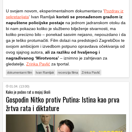
U svojem novom, eksperimentalnom dokumentarcu ‘
Pozdrav iz
sekretarijata
‘ Ivan Ramljak
koristi se pronađenom građom iz
napuštene policijske postaje
na jednom jadranskom otoku da
bi nam pokazao koliko je službeno bilježenje stvarnosti, ma
koliko precizno bilo – ponekad sasvim nejasno, nepouzdano i da
ga je teško protumačiti. Film dolazi na predstojeći ZagrebDox te
svojom ambicijom i izvedbom potpuno opravdava očekivanja od
ovog sjajnog autora,
ali za razliku od hvaljenog i
nagrađivanog ‘Mirotvorca’
– iznimno je zahtjevan za
gledatelje.
Zrinka Pavlić
za tportal.
dokumentarni film
Ivan Ramljak
recenzija filma
Zrinka Pavlić
01.04. (13:00)
Kako je počeo rat u mojoj školi
Gospodin Nitko protiv Putina: Istina kao prva
žrtva rata i diktature