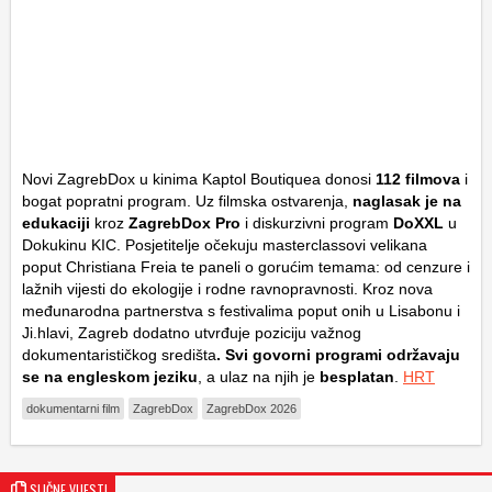
Novi ZagrebDox u kinima Kaptol Boutiquea donosi
112 filmova
i
bogat popratni program. Uz filmska ostvarenja,
naglasak je na
edukaciji
kroz
ZagrebDox Pro
i diskurzivni program
DoXXL
u
Dokukinu KIC. Posjetitelje očekuju masterclassovi velikana
poput Christiana Freia te paneli o gorućim temama: od cenzure i
lažnih vijesti do ekologije i rodne ravnopravnosti. Kroz nova
međunarodna partnerstva s festivalima poput onih u Lisabonu i
Ji.hlavi, Zagreb dodatno utvrđuje poziciju važnog
dokumentarističkog središta
. Svi govorni programi održavaju
se na engleskom jeziku
, a ulaz na njih je
besplatan
.
HRT
dokumentarni film
ZagrebDox
ZagrebDox 2026
SLIČNE VIJESTI