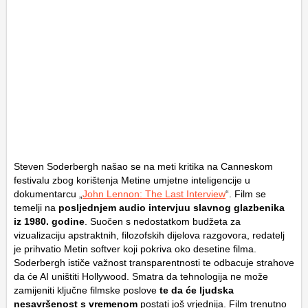
Steven Soderbergh našao se na meti kritika na Canneskom
festivalu zbog korištenja Metine umjetne inteligencije u
dokumentarcu „
John Lennon: The Last Interview
“. Film se
temelji na
posljednjem audio intervjuu slavnog glazbenika
iz 1980. godine
. Suočen s nedostatkom budžeta za
vizualizaciju apstraktnih, filozofskih dijelova razgovora, redatelj
je prihvatio Metin softver koji pokriva oko desetine filma.
Soderbergh ističe važnost transparentnosti te odbacuje strahove
da će AI uništiti Hollywood. Smatra da tehnologija ne može
zamijeniti ključne filmske poslove
te da će ljudska
nesavršenost s vremenom
postati još vrjednija. Film trenutno