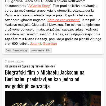
100 godina
, vraća se u Ruandu u novom Netflixovom
dokumentarcu “
A Gorilla Story
“. Film prati politička previranja i
borbu za moć unutar grupe koju je utemeljila poznata gorila
Pablo – isto ono mladunče koje je prije 50 godina ležalo na
Attenboroughovim nogama (
Kate on conversation
). Kroz priču o
rivalstvu mužjaka Gicurasija i Ubwuzua, film otkriva kompleksne
društvene odnose primata, uključujući saveze, izdaje i važnost
karaktera nad sirovom snagom. Danas,
zahvaljujući naporima
započetim s Diane Fossey
, populacija gorila na planini Virunga
broji 600 jedinki.
Jutarnji
,
Guardian
David Attenborough
dokumentarni film
20.04. (20:00)
Još jednom da čujemo taj famozni 'hee-hee'
Biografski film o Michaelu Jacksonu na
Berlinaleu predstavljen kao jedna od
ovogodišnjih senzacija