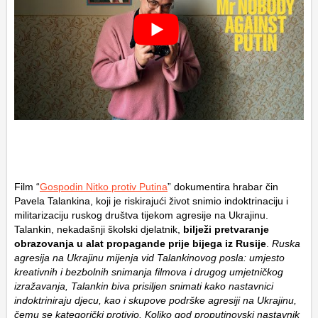
Film “
Gospodin Nitko protiv Putina
” dokumentira hrabar čin
Pavela Talankina, koji je riskirajući život snimio indoktrinaciju i
militarizaciju ruskog društva tijekom agresije na Ukrajinu.
Talankin, nekadašnji školski djelatnik,
bilježi pretvaranje
obrazovanja u alat propagande prije bijega iz Rusije
.
Ruska
agresija na Ukrajinu mijenja vid Talankinovog posla: umjesto
kreativnih i bezbolnih snimanja filmova i drugog umjetničkog
izražavanja, Talankin biva prisiljen snimati kako nastavnici
indoktriniraju djecu, kao i skupove podrške agresiji na Ukrajinu,
čemu se kategorički protivio. Koliko god proputinovski nastavnik