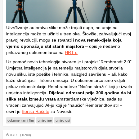
Utvrđivanje autorstva slike može trajati dugo, no umjetna
inteligencija može to učiniti u tren oka. Štoviše, zahvaljujući ovoj
pravoj revoluciji, mogu se stvarati i
nova remek-djela koja
vjerno oponašaju stil starih majstora
– opis je nedavno
prikazanog dokumentarca na
HRT-u
.
Uz pomoć novih tehnologija stvoren je i projekt “Rembrandt 2.0”.
Umjetna inteligencija je na temelju majstorovih djela stvorila
novu sliku, iste poetike i tehnike, naizgled savršenu – ali, kako
kažu stručnjaci – lišenu emocija. U dokumentarcu smo vidjeli
prikaz rekonstrukcije Rembrandtove “Noćne straže” koji je izvela
umjetna inteligencija.
Dijelovi odrezani prije 300 godina da bi
slika stala između vrata
amsterdamske vijećnice, sada su
vraćeni zahvaljujući AI-ju koji je “naučio” Rembrandtov stil –
osvrt je
Borisa Rašete
za Novosti.
dokumentarni film
umjetnine
umjetnost
03.05. (16:00)