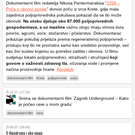
Dokumentarni film redatelja Nikosa Pantermarakisa “
2258 –
Priča o obnovi zemlje
” donosi priču iz srca Krete, gdje mala
zajednica poljoprivrednika pokušava pokazati da se tlo može
obnoviti.
Na otoku djeluje oko 87.000 poljoprivrednih
gospodarstava, a uz masline
važnu ulogu imaju vinova loza,
povrće, agrumi, voće, stočarstvo i pčelarstvo. Dokumentarac
prikazuje pokušaj prijelaza prema regenerativnoj poljoprivredi –
pristupu koji tlo ne promatra samo kao sredstvo proizvodnje, već
kao živi sustav kojemu su potrebni zaštita i obnova. U filmu
sudjeluju lokalni poljoprivrednici, istraživači i stručnjac
i koji
govore o važnosti zdravog tla
, očuvanja vode i promjene
načina proizvodnje hrane.
Agroklub
dokumentarni film
Kreta
poljoprivreda
suša
22.07. (17:24)
Snima se dokumentarni film ‘Zagreb Underground – Kako
je počeo rave u mom gradu’
dokumentarni film
rave
08.07. (09:00)
O Hipodromu i oko njega