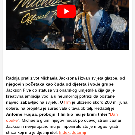
Radnja prati život Michaela Jacksona i izvan svijeta glazbe,
od
njegovih početaka kao čuda od djeteta i vođe grupe
Jackson Five do statusa vizionarskog umjetnika čija ga je
kreativna ambicija vodila u neumornoj potrazi da postane
najveći zabavljač na svijetu. U
film
je uloženo skoro 200 milijuna
dolara, na projektu je surađivala čitava obitelj. Redatelj je
Antoine Fuqua
,
probojni film bio mu je krimi triler
“
Dan
obuke
“. Michaela glumi njegov nećak po očevoj strani Jaafar
Jackson i nevjerojatno mu je imponiralo što je mogao igrati
strica koji mu je djetinji idol.
Index
,
Jutarnji