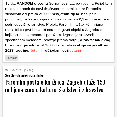
Tvrtka
RANDOM d.o.o.
iz Solina, poznata po radu na Pelješkom
mostu, opremit će novi društveno-kulturni centar Paromlin
sustavom
od preko 20.000 rasvjetnih tijela
. Kao jedini
ponuditelj, tvrtka je osigurala posao vrijedan
2,1 milijun eura
uz
sedmogodišnje jamstvo. Projekt Paromlin, težak 76 milijuna
eura, bit će prvi klimatski neutralni javni objekt u Zagrebu s
knjižnicom, dvoranama i garažom. Izgradnja se izvodi
specifičnom metodom “odozgo prema dolje”, a
završetak ovog
hibridnog prostora
od 36.000 kvadrata očekuje se početkom
2027. godine
.
Jutarnji
, još jedan noviji
Jutarnji
Paromlin
16.07.2025. (19:00)
Sve što voli birokracija i bake
Paromlin postaje knjižnica: Zagreb ulaže 150
milijuna eura u kulturu, školstvo i zdravstvo