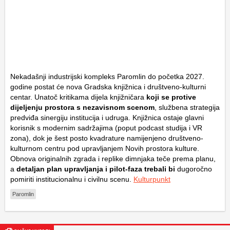
Nekadašnji industrijski kompleks Paromlin do početka 2027.
godine postat će nova Gradska knjižnica i društveno-kulturni
centar. Unatoč kritikama dijela knjižničara
koji se protive
dijeljenju prostora s nezavisnom scenom
, službena strategija
predviđa sinergiju institucija i udruga. Knjižnica ostaje glavni
korisnik s modernim sadržajima (poput podcast studija i VR
zona), dok je šest posto kvadrature namijenjeno društveno-
kulturnom centru pod upravljanjem Novih prostora kulture.
Obnova originalnih zgrada i replike dimnjaka teče prema planu,
a
detaljan plan upravljanja i pilot-faza trebali bi
dugoročno
pomiriti institucionalnu i civilnu scenu.
Kulturpunkt
Paromlin