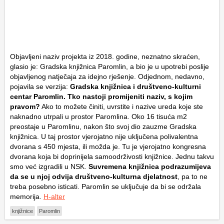
Objavljeni naziv projekta iz 2018. godine, neznatno skraćen,
glasio je: Gradska knjižnica Paromlin, a bio je u upotrebi poslije
objavljenog natječaja za idejno rješenje. Odjednom, nedavno,
pojavila se verzija:
Gradska knjižnica i društveno-kulturni
centar Paromlin. Tko nastoji promijeniti naziv, s kojim
pravom?
Ako to možete činiti, uvrstite i nazive ureda koje ste
naknadno utrpali u prostor Paromlina. Oko 16 tisuća m2
preostaje u Paromlinu, nakon što svoj dio zauzme Gradska
knjižnica. U taj prostor vjerojatno nije uključena polivalentna
dvorana s 450 mjesta, ili možda je. Tu je vjerojatno kongresna
dvorana koja bi doprinijela samoodrživosti knjižnice. Jednu takvu
smo već izgradili u NSK.
Suvremena knjižnica podrazumijeva
da se u njoj odvija društveno-kulturna djelatnost
, pa to ne
treba posebno isticati. Paromlin se uključuje da bi se održala
memorija.
H-alter
knjižnice
Paromlin