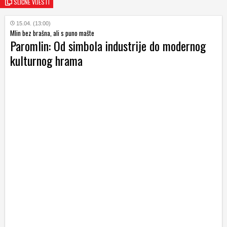
SLIČNE VIJESTI
15.04. (13:00)
Mlin bez brašna, ali s puno mašte
Paromlin: Od simbola industrije do modernog
kulturnog hrama