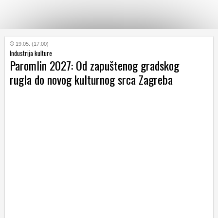
KATEGORIJE
19.05. (17:00)
Industrija kulture
Paromlin 2027: Od zapuštenog gradskog
HRVATSKI
rugla do novog kulturnog srca Zagreba
WEB