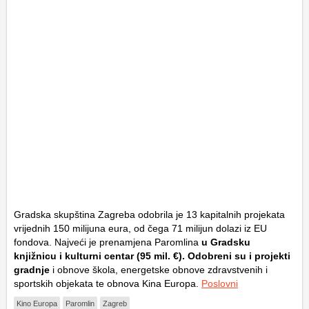
Gradska skupština Zagreba odobrila je 13 kapitalnih projekata
vrijednih 150 milijuna eura, od čega 71 milijun dolazi iz EU
fondova. Najveći je prenamjena Paromlina
u Gradsku
knjižnicu i kulturni centar (95 mil. €). Odobreni su i projekti
gradnje
i obnove škola, energetske obnove zdravstvenih i
sportskih objekata te obnova Kina Europa.
Poslovni
Kino Europa
Paromlin
Zagreb