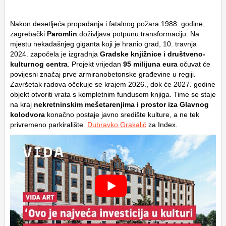
Nakon desetljeća propadanja i fatalnog požara 1988. godine,
zagrebački
Paromlin
doživljava potpunu transformaciju. Na
mjestu nekadašnjeg giganta koji je hranio grad, 10. travnja
2024. započela je izgradnja
Gradske knjižnice i društveno-
kulturnog centra
. Projekt vrijedan
95 milijuna eura
očuvat će
povijesni značaj prve armiranobetonske građevine u regiji.
Završetak radova očekuje se krajem 2026., dok će 2027. godine
objekt otvoriti vrata s kompletnim fundusom knjiga. Time se staje
na kraj
nekretninskim mešetarenjima i prostor iza Glavnog
kolodvora
konačno postaje javno središte kulture, a ne tek
privremeno parkiralište.
Dubravko Grakalić
za Index.