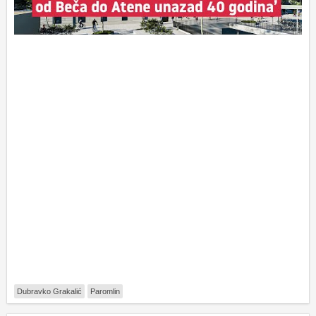
Dubravko Grakalić
Paromlin