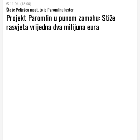
11.04. (18:00)
Što je Pelješcu most, to je Paromlinu luster
Projekt Paromlin u punom zamahu: Stiže
rasvjeta vrijedna dva milijuna eura