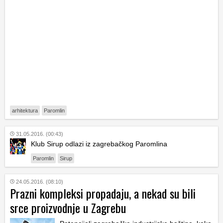
arhitektura
Paromlin
31.05.2016. (00:43)
Klub Sirup odlazi iz zagrebačkog Paromlina
Paromlin
Sirup
24.05.2016. (08:10)
Prazni kompleksi propadaju, a nekad su bili
srce proizvodnje u Zagrebu