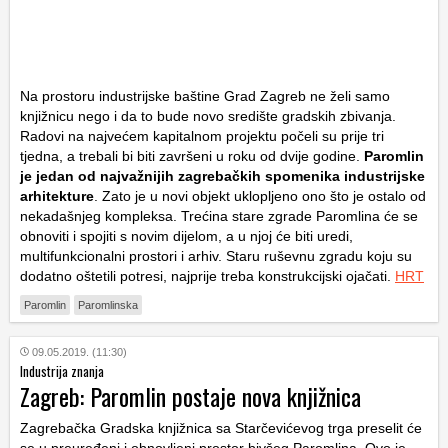
Na prostoru industrijske baštine Grad Zagreb ne želi samo
knjižnicu nego i da to bude novo središte gradskih zbivanja.
Radovi na najvećem kapitalnom projektu počeli su prije tri
tjedna, a trebali bi biti završeni u roku od dvije godine.
Paromlin
je jedan od najvažnijih zagrebačkih spomenika industrijske
arhitekture
. Zato je u novi objekt uklopljeno ono što je ostalo od
nekadašnjeg kompleksa. Trećina stare zgrade Paromlina će se
obnoviti i spojiti s novim dijelom, a u njoj će biti uredi,
multifunkcionalni prostori i arhiv. Staru ruševnu zgradu koju su
dodatno oštetili potresi, najprije treba konstrukcijski ojačati.
HRT
Paromlin
Paromlinska
09.05.2019. (11:30)
Industrija znanja
Zagreb: Paromlin postaje nova knjižnica
Zagrebačka Gradska knjižnica sa Starčevićevog trga preselit će
se u preuređeni i obnovljeni prostor bivšeg Paromlina. Ovo je