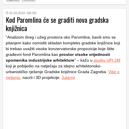
01.03.2019. (08:30)
Kod Paromlina će se graditi nova gradska
knjižnica
“Analizom šireg i užeg prostora oko Paromlina, bavili smo se
pitanjem kako osmisliti skladan kompleks gradske knjižnice koji
bi trebao uvažiti visoke konzervatorske propozicije koje štite
građevni fond Paromlina kao
prostor visoke vrijednosti
spomenika industrijske arhitekture
” – kažu u
studiju UPI-2M
koji je pobijedio na natječaju za idejno arhitektonsko-
urbanističko rješenje Gradske knjižnice Grada Zagreba.
Više o
rješenju
, nacrti i 3D projekcije.
Jutarnji