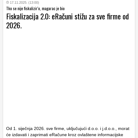
17.11.2025. (13:00)
Tko se nije fiskalizir'o, magarac je bio
Fiskalizacija 2.0: eRačuni stižu za sve firme od
2026.
Od 1. siječnja 2026. sve firme, uključujući d.o.o. i j.d.o.o., morat
će izdavati i zaprimati eRačune kroz ovlaštene informacijske