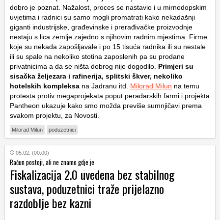
dobro je poznat. Nažalost, proces se nastavio i u mirnodopskim
uvjetima i radnici su samo mogli promatrati kako nekadašnji
giganti industrijske, građevinske i prerađivačke proizvodnje
nestaju s lica zemlje zajedno s njihovim radnim mjestima. Firme
koje su nekada zapošljavale i po 15 tisuća radnika ili su nestale
ili su spale na nekoliko stotina zaposlenih pa su prodane
privatnicima a da se ništa dobrog nije dogodilo.
Primjeri su
sisačka željezara i rafinerija, splitski škver, nekoliko
hotelskih kompleksa
na Jadranu itd.
Milorad Milun
na temu
protesta protiv megaprojekata poput peradarskih farmi i projekta
Pantheon ukazuje kako smo možda previše sumnjičavi prema
svakom projektu, za Novosti.
Milorad Milun
poduzetnici
05.02. (00:00)
Račun postoji, ali ne znamo gdje je
Fiskalizacija 2.0 uvedena bez stabilnog
sustava, poduzetnici traže prijelazno
razdoblje bez kazni