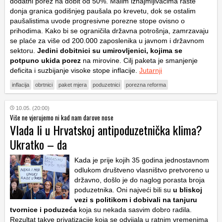
dodatni porez na dobit od 50%. Malim iznajmljivačima raste
donja granica godišnjeg paušala po krevetu, dok se ostalim
paušalistima uvode progresivne porezne stope ovisno o
prihodima. Kako bi se ograničila državna potrošnja, zamrzavaju
se plaće za više od 200.000 zaposlenika u javnom i državnom
sektoru.
Jedini dobitnici su umirovljenici, kojima se
potpuno ukida porez
na mirovine. Cilj paketa je smanjenje
deficita i suzbijanje visoke stope inflacije.
Jutarnji
inflacija
obrtnici
paket mjera
poduzetnici
porezna reforma
10.05. (20:00)
Više ne vjerujemo ni kad nam darove nose
Vlada li u Hrvatskoj antipoduzetnička klima?
Ukratko – da
Kada je prije kojih 35 godina jednostavnom
odlukom društveno vlasništvo pretvoreno u
državno, došlo je do naglog porasta broja
poduzetnika. Oni najveći bili su
u bliskoj
vezi s politikom i dobivali na tanjuru
tvornice i poduzeća
koja su nekada sasvim dobro radila.
Rezultat takve privatizacije koja se odvijala u ratnim vremenima