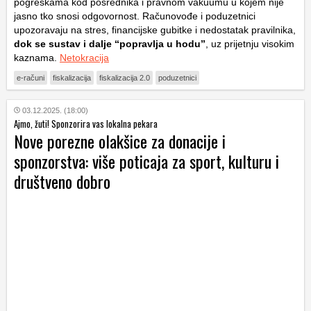
pogreškama kod posrednika i pravnom vakuumu u kojem nije
jasno tko snosi odgovornost. Računovođe i poduzetnici
upozoravaju na stres, financijske gubitke i nedostatak pravilnika,
dok se sustav i dalje “popravlja u hodu”
, uz prijetnju visokim
kaznama.
Netokracija
e-računi
fiskalizacija
fiskalizacija 2.0
poduzetnici
03.12.2025. (18:00)
Ajmo, žuti! Sponzorira vas lokalna pekara
Nove porezne olakšice za donacije i
sponzorstva: više poticaja za sport, kulturu i
društveno dobro