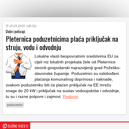
KATEGORIJE
23.03.2018. (08:31)
Dobri poticaji
Pleternica poduzetnicima plaća priključak na
HRVATSKI
struju, vodu i odvodnju
WEB
Lokalne vlasti bespovratnim sredstvima EU za
cijeli niz lokalnih projekata žele od Pleternice
stvoriti gospodarski najrazvijeniji grad Požeško-
slavonske županije. Poduzetnici su oslobođeni
plaćanja komunalnog doprinosa i naknade,
svakom poduzetniku biti će plaćen priključak na EE mrežu
snage do 20 kW i priključak na sustav vodoopskrbe i odvodnje,
tu su i razne potpore i zajmovi.
Poslovni
poduzetnici
SLIČNE VIJESTI