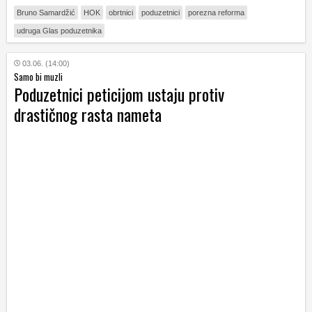
Bruno Samardžić
HOK
obrtnici
poduzetnici
porezna reforma
udruga Glas poduzetnika
03.06. (14:00)
Samo bi muzli
Poduzetnici peticijom ustaju protiv
drastičnog rasta nameta