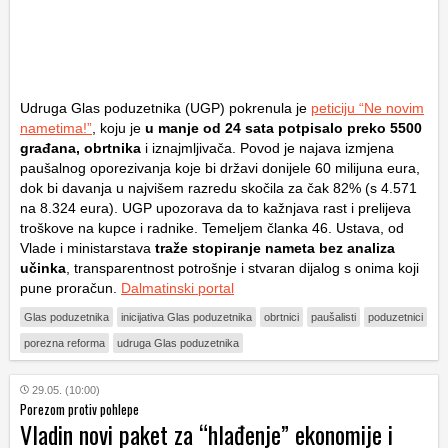
Udruga Glas poduzetnika (UGP) pokrenula je
peticiju “Ne novim
nametima!”
, koju je
u manje od 24 sata potpisalo preko 5500
građana, obrtnika
i iznajmljivača. Povod je najava izmjena
paušalnog oporezivanja koje bi državi donijele 60 milijuna eura,
dok bi davanja u najvišem razredu skočila za čak 82% (s 4.571
na 8.324 eura). UGP upozorava da to kažnjava rast i prelijeva
troškove na kupce i radnike. Temeljem članka 46. Ustava, od
Vlade i ministarstava
traže stopiranje nameta bez analiza
učinka
, transparentnost potrošnje i stvaran dijalog s onima koji
pune proračun.
Dalmatinski portal
Glas poduzetnika
inicijativa Glas poduzetnika
obrtnici
paušalisti
poduzetnici
porezna reforma
udruga Glas poduzetnika
29.05. (10:00)
Porezom protiv pohlepe
Vladin novi paket za “hlađenje” ekonomije i