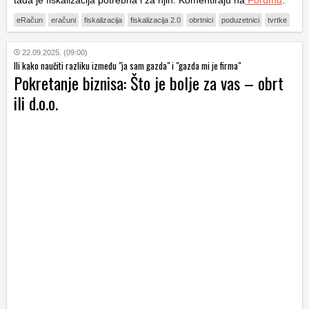
eRačun
eračuni
fiskalizacija
fiskalizacija 2.0
obrtnici
poduzetnici
tvrtke
22.09.2025. (09:00)
Ili kako naučiti razliku između "ja sam gazda" i "gazda mi je firma"
Pokretanje biznisa: Što je bolje za vas – obrt
ili d.o.o.