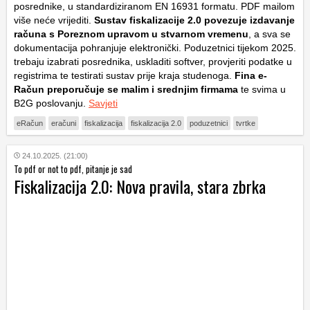
posrednike, u standardiziranom EN 16931 formatu. PDF mailom
više neće vrijediti.
Sustav fiskalizacije 2.0 povezuje izdavanje
računa s Poreznom upravom u stvarnom vremenu
, a sva se
dokumentacija pohranjuje elektronički. Poduzetnici tijekom 2025.
trebaju izabrati posrednika, uskladiti softver, provjeriti podatke u
registrima te testirati sustav prije kraja studenoga.
Fina e-
Račun preporučuje se malim i srednjim firmama
te svima u
B2G poslovanju.
Savjeti
eRačun
eračuni
fiskalizacija
fiskalizacija 2.0
poduzetnici
tvrtke
24.10.2025. (21:00)
To pdf or not to pdf, pitanje je sad
Fiskalizacija 2.0: Nova pravila, stara zbrka