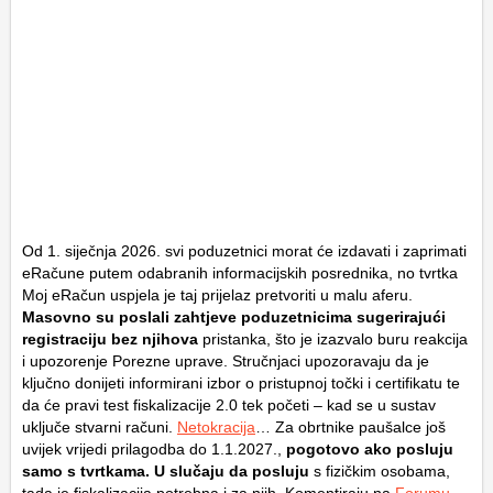
Od 1. siječnja 2026. svi poduzetnici morat će izdavati i zaprimati
eRačune putem odabranih informacijskih posrednika, no tvrtka
Moj eRačun uspjela je taj prijelaz pretvoriti u malu aferu.
Masovno su poslali zahtjeve poduzetnicima sugerirajući
registraciju bez njihova
pristanka, što je izazvalo buru reakcija
i upozorenje Porezne uprave. Stručnjaci upozoravaju da je
ključno donijeti informirani izbor o pristupnoj točki i certifikatu te
da će pravi test fiskalizacije 2.0 tek početi – kad se u sustav
uključe stvarni računi.
Netokracija
… Za obrtnike paušalce još
uvijek vrijedi prilagodba do 1.1.2027.,
pogotovo ako posluju
samo s tvrtkama. U slučaju da posluju
s fizičkim osobama,
tada je fiskalizacija potrebna i za njih. Komentiraju na
Forumu
.