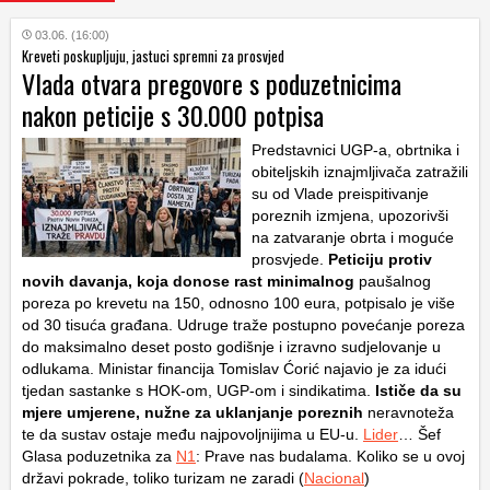
03.06. (16:00)
Kreveti poskupljuju, jastuci spremni za prosvjed
Vlada otvara pregovore s poduzetnicima
nakon peticije s 30.000 potpisa
Predstavnici UGP-a, obrtnika i
obiteljskih iznajmljivača zatražili
su od Vlade preispitivanje
poreznih izmjena, upozorivši
na zatvaranje obrta i moguće
prosvjede.
Peticiju protiv
novih davanja, koja donose rast minimalnog
paušalnog
poreza po krevetu na 150, odnosno 100 eura, potpisalo je više
od 30 tisuća građana. Udruge traže postupno povećanje poreza
do maksimalno deset posto godišnje i izravno sudjelovanje u
odlukama. Ministar financija Tomislav Ćorić najavio je za idući
tjedan sastanke s HOK-om, UGP-om i sindikatima.
Ističe da su
mjere umjerene, nužne za uklanjanje poreznih
neravnoteža
te da sustav ostaje među najpovoljnijima u EU-u.
Lider
… Šef
Glasa poduzetnika za
N1
: Prave nas budalama. Koliko se u ovoj
državi pokrade, toliko turizam ne zaradi (
Nacional
)