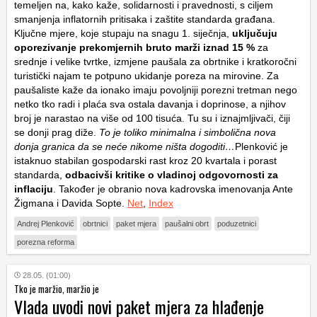
temeljen na, kako kaže, solidarnosti i pravednosti, s ciljem
smanjenja inflatornih pritisaka i zaštite standarda građana.
Ključne mjere, koje stupaju na snagu 1. siječnja,
uključuju
oporezivanje prekomjernih bruto marži iznad 15 %
za
srednje i velike tvrtke, izmjene paušala za obrtnike i kratkoročni
turistički najam te potpuno ukidanje poreza na mirovine. Za
paušaliste kaže da ionako imaju povoljniji porezni tretman nego
netko tko radi i plaća sva ostala davanja i doprinose, a njihov
broj je narastao na više od 100 tisuća. Tu su i iznajmljivači, čiji
se donji prag diže.
To je toliko minimalna i simbolična nova
donja granica da se neće nikome ništa dogoditi…
Plenković je
istaknuo stabilan gospodarski rast kroz 20 kvartala i porast
standarda,
odbacivši kritike o vladinoj odgovornosti za
inflaciju
. Također je obranio nova kadrovska imenovanja Ante
Žigmana i Davida Sopte.
Net
,
Index
Andrej Plenković
obrtnici
paket mjera
paušalni obrt
poduzetnici
porezna reforma
28.05. (01:00)
Tko je maržio, maržio je
Vlada uvodi novi paket mjera za hlađenje