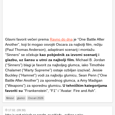
Glavni favorit večeri prema
Ravno do dna
je “One Battle After
Another”, koji bi mogao osvojiti Oscara za najbolji film, režiju
(Paul Thomas Anderson), adaptirani scenarij i montažu.
“Sinners” se očekuje
kao pobjednik za izvorni scenarij i
glazbu, uz šansu u utrci za najbolji film.
Michael B. Jordan
(“Sinners”) blagi je favorit za najboljeg glumca, iako Timothée
Chalamet (“Marty Supreme”) ostaje ozbiljan izazivač. Jessie
Buckley (“Hamnet”) vodi za najbolju glumicu, Sean Penn (“One
Battle After Another”) za sporednog glumca, a Amy Madigan
(“Weapons”) za sporednu glumicu
. U tehničkim kategorijama
favoriti su
“Frankenstein”, “F1” i “Avatar: Fire and Ash”.
filmovi
glumci
Oscari 2026
17.02. (09:30)
Jutro je opet mirisalo na napalm, na pobjedu... počivao u miru