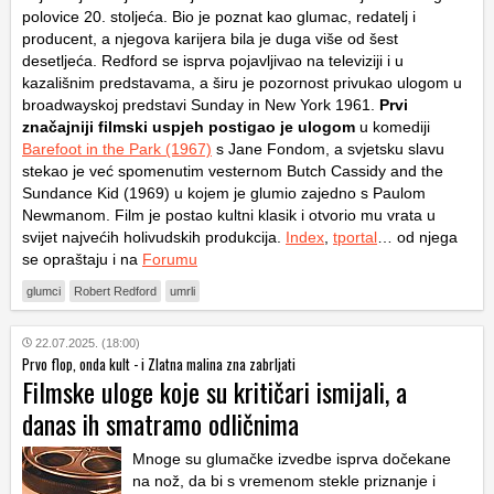
polovice 20. stoljeća. Bio je poznat kao glumac, redatelj i
producent, a njegova karijera bila je duga više od šest
desetljeća. Redford se isprva pojavljivao na televiziji i u
kazališnim predstavama, a širu je pozornost privukao ulogom u
broadwayskoj predstavi Sunday in New York 1961.
Prvi
značajniji filmski uspjeh postigao je ulogom
u komediji
Barefoot in the Park (1967)
s Jane Fondom, a svjetsku slavu
stekao je već spomenutim vesternom Butch Cassidy and the
Sundance Kid (1969) u kojem je glumio zajedno s Paulom
Newmanom. Film je postao kultni klasik i otvorio mu vrata u
svijet najvećih holivudskih produkcija.
Index
,
tportal
… od njega
se opraštaju i na
Forumu
glumci
Robert Redford
umrli
22.07.2025. (18:00)
Prvo flop, onda kult - i Zlatna malina zna zabrljati
Filmske uloge koje su kritičari ismijali, a
danas ih smatramo odličnima
Mnoge su glumačke izvedbe isprva dočekane
na nož, da bi s vremenom stekle priznanje i