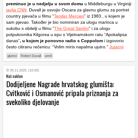
preminuo je u nedjelju u svom domu
u Middleburgu u Virginiji
javlja CNN
. Duvall je osvojio Oscara za glavnu glumu za portret
country pjevača u filmu “
Tender Mercies
” iz 1983., u kojem je
sam pjevao. Također je bio nominiran za ulogu marinca u
sukobu s obitelji u filmu “
The Great Santini
” i za ulogu
potpukovnika Kilgorea u epu o Vijetnamskom ratu “Apokalipsa
danas”
, u kojem je ponovno radio s Coppolom
i izgovorio
često citiranu rečenicu: “Volim miris napalma ujutro.”
Jutarnji
glumci
Robert Duvall
umrli
30.11.2025. (10:00)
Naš naklon
Dodijeljene Nagrade hrvatskog glumišta:
Cvitković i Osmanović pripala priznanja za
svekoliko djelovanje