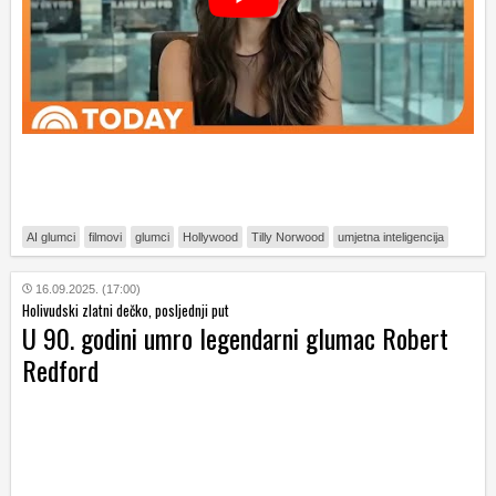
AI glumci
filmovi
glumci
Hollywood
Tilly Norwood
umjetna inteligencija
16.09.2025. (17:00)
Holivudski zlatni dečko, posljednji put
U 90. godini umro legendarni glumac Robert
Redford