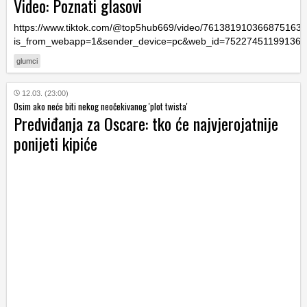
Video: Poznati glasovi
https://www.tiktok.com/@top5hub669/video/761381910366875163
is_from_webapp=1&sender_device=pc&web_id=75227451199136
glumci
12.03. (23:00)
Osim ako neće biti nekog neočekivanog 'plot twista'
Predviđanja za Oscare: tko će najvjerojatnije
ponijeti kipiće