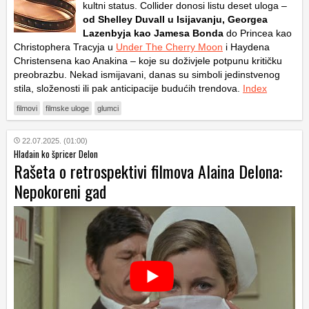
kultni status. Collider donosi listu deset uloga –
od Shelley Duvall u Isijavanju, Georgea
Lazenbyja kao Jamesa Bonda
do Princea kao
Christophera Tracyja u
Under The Cherry Moon
i Haydena
Christensena kao Anakina – koje su doživjele potpunu kritičku
preobrazbu. Nekad ismijavani, danas su simboli jedinstvenog
stila, složenosti ili pak anticipacije budućih trendova.
Index
filmovi
filmske uloge
glumci
22.07.2025. (01:00)
Hladain ko špricer Delon
Rašeta o retrospektivi filmova Alaina Delona:
Nepokoreni gad