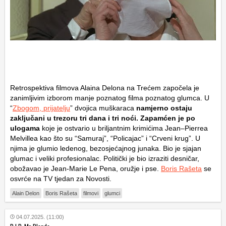
Retrospektiva filmova Alaina Delona na Trećem započela je
zanimljivim izborom manje poznatog filma poznatog glumca. U
“
Zbogom, prijatelju
” dvojica muškaraca
namjerno ostaju
zaključani u trezoru tri dana i tri noći. Zapamćen je po
ulogama
koje je ostvario u briljantnim krimićima
Jean
–
Pierre
a
Melvil
le
a
kao što su “Samuraj”, “Policajac” i “Crveni krug”. U
njima je glumio ledenog, bezosjećajnog junaka. Bio je sjajan
glumac i veliki profesionalac. Politički je bio izraziti desničar,
obožavao je Jean-Marie Le Pena, oružje i pse.
Boris Rašeta
se
osvrće na TV tjedan za Novosti.
Alain Delon
Boris Rašeta
filmovi
glumci
04.07.2025. (11:00)