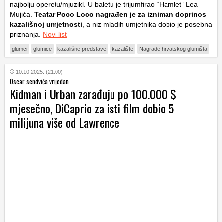
najbolju operetu/mjuzikl. U baletu je trijumfirao “Hamlet” Lea
Mujića.
Teatar Poco Loco nagrađen je za izniman doprinos
kazališnoj umjetnosti
, a niz mladih umjetnika dobio je posebna
priznanja.
Novi list
glumci
glumice
kazališne predstave
kazalište
Nagrade hrvatskog glumišta
10.10.2025. (21:00)
Oscar sendviča vrijedan
Kidman i Urban zarađuju po 100.000 $
mjesečno, DiCaprio za isti film dobio 5
milijuna više od Lawrence