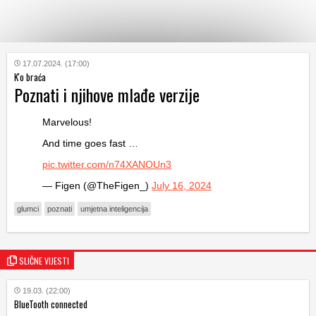
KATEGORIJE
17.07.2024. (17:00)
K'o braća
Poznati i njihove mlađe verzije
HRVATSKI
WEB
Marvelous!
And time goes fast …
pic.twitter.com/n74XANOUn3
— Figen (@TheFigen_)
July 16, 2024
glumci
poznati
umjetna inteligencija
SLIČNE VIJESTI
19.03. (22:00)
BlueTooth connected