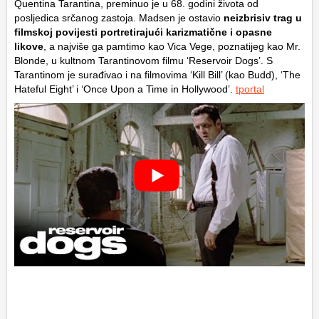
Quentina Tarantina, preminuo je u 68. godini života od
posljedica srčanog zastoja. Madsen je ostavio
neizbrisiv trag u
filmskoj povijesti portretirajući karizmatične i opasne
likove
, a najviše ga pamtimo kao Vica Vege, poznatijeg kao Mr.
Blonde, u kultnom Tarantinovom filmu ‘Reservoir Dogs’. S
Tarantinom je surađivao i na filmovima ‘Kill Bill’ (kao Budd), ‘The
Hateful Eight’ i ‘Once Upon a Time in Hollywood’.
tportal