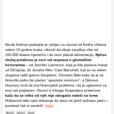
Nicole Kidman podnijela je zahtjev za razvod od Keitha Urbana
nakon 19 godina braka, otkrivši da oboje zarađuju više od
100.000 dolara mjesečno i da neće plaćati alimentaciju.
Njihov
slučaj potaknuo je novi val rasprava o glumačkim
honorarima
– od Jennifer Lawrence, koja je bila plaćena manje
od DiCaprija, do Jonaha Hilla i Cate Blanchett, koji su na nekim
ulogama radili gotovo besplatno. Christian Bale kaže da je za
Američki psiho bio plaćen “apsolutni minimum”, a Djimoun
Hounsou tvrdi da ima financijskih problema i da je uglavnom za
svoj rad potplaćen. Glumci iz trilogije Gospodara prstenova
kažu da se nitko od njih nije obogatio radeći na tome
.
Hollywood tako opet dokazuje da slava ne jamči jednaku plaću –
ponekad čak ni sendvič.
Index
filmovi
glumci
uloge