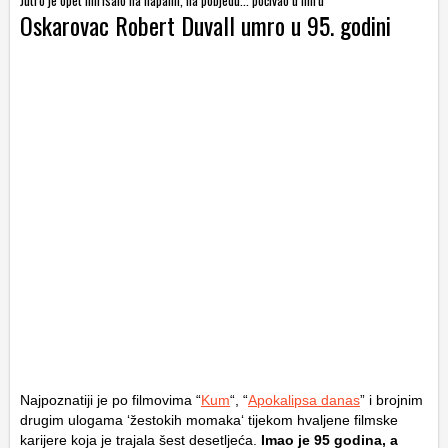
Oskarovac Robert Duvall umro u 95. godini
Najpoznatiji je po filmovima “
Kum
“, “
Apokalipsa danas
” i brojnim
drugim ulogama ‘žestokih momaka‘ tijekom hvaljene filmske
karijere koja je trajala šest desetljeća.
Imao je 95 godina, a