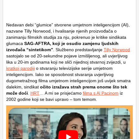
Nedavan debi “glumice” stvorene umjetnom inteligencijom (AI),
nazvane Tilly Norwood, i hvalisanje njenih proizvođača o
zanimanju filmskih studija za nju, pokrenuo je kritike sindikata
glumaca
SAG-AFTRA, koji je osudio zamjenu ljudskih
izvođača “sintetikom”
. Službeno predstavljanje
Tilly Norwood
sastojalo se od 20-sekundne pojave izmišljenog, ali uvjerljivog
lika u 20-im godinama koji ne sliči nijednoj stvarnoj zvijezdi, u
kratkoj parodiji
o stvaranju televizijske serije umjetnom
inteligencijom. Iako se sposobnost stvaranja uvjerljivog
dugometražnog filma umjetnom inteligencijom još uvijek smatra
dalekim, sindikat
očito izražava strah prema onome što tek
može doći
.
HRT
… A mi se prisjećamo
filma s Al Pacinom
iz
2002 godine koji se bavi upravo – tom temom.