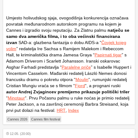
Umjesto holivudskog sjaja, ovogodišnja konkurencija označava
povratak međunarodnom autorskom programu na kojem je
Cannes i izgradio svoju reputaciju. Za Zlatnu palmu
natječu se
samo dva američka filma, i to oba većinski financirana
izvan
SAD-a: glazbena fantazija o dobu AIDS-a “
Čovjek kojeg
volim
” redatelja Ire Sachsa s Ramijem Malekom i Rebeccom
Hall, te kriminalistička drama Jamesa Graya “
Papirnati tigar
” s
Adamom Driverom i Scarlett Johansson. Iranski oskarovac
Asghar Farhadi predstavlja “
Paralelne priče
” s Isabelle Huppert i
Vincentom Casselom. Mađarski redatelj László Nemes donosi
francusku dramu o pokretu otpora “
Moulin
“, rumunjski redatelj
Cristian Mungiu vraća se s filmom “
Fjord
“, a prognani ruski
autor Andrej Zvjagincev premijerno prikazuje politički triler
“
Minotaur
“. Prvu Počasnu palmu u ruke noćas je primio redatelj
Peter Jackson, a na završnoj ceremoniji Barbra Streisand, koja
prvi put dolazi na festival.
HRT
,
Index
Cannes 2026
Cannes film festival
12.05. (20:00)