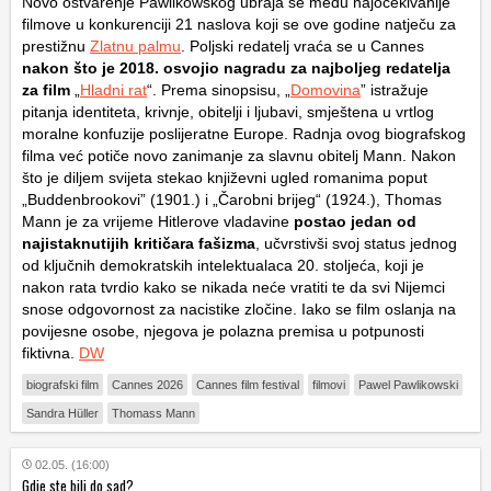
Novo ostvarenje Pawlikowskog ubraja se među najočekivanije
filmove u konkurenciji 21 naslova koji se ove godine natječu za
prestižnu
Zlatnu palmu
. Poljski redatelj vraća se u Cannes
nakon što je 2018. osvojio nagradu za najboljeg redatelja
za film
„
Hladni rat
“. Prema sinopsisu, „
Domovina
” istražuje
pitanja identiteta, krivnje, obitelji i ljubavi, smještena u vrtlog
moralne konfuzije poslijeratne Europe. Radnja ovog biografskog
filma već potiče novo zanimanje za slavnu obitelj Mann. Nakon
što je diljem svijeta stekao književni ugled romanima poput
„Buddenbrookovi” (1901.) i „Čarobni brijeg“ (1924.), Thomas
Mann je za vrijeme Hitlerove vladavine
postao jedan od
najistaknutijih kritičara fašizma
, učvrstivši svoj status jednog
od ključnih demokratskih intelektualaca 20. stoljeća, koji je
nakon rata tvrdio kako se nikada neće vratiti te da svi Nijemci
snose odgovornost za nacistike zločine. Iako se film oslanja na
povijesne osobe, njegova je polazna premisa u potpunosti
fiktivna.
DW
biografski film
Cannes 2026
Cannes film festival
filmovi
Pawel Pawlikowski
Sandra Hüller
Thomass Mann
02.05. (16:00)
Gdje ste bili do sad?