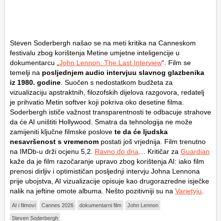
Steven Soderbergh našao se na meti kritika na Canneskom
festivalu zbog korištenja Metine umjetne inteligencije u
dokumentarcu „
John Lennon: The Last Interview
“. Film se
temelji na
posljednjem audio intervjuu slavnog glazbenika
iz 1980. godine
. Suočen s nedostatkom budžeta za
vizualizaciju apstraktnih, filozofskih dijelova razgovora, redatelj
je prihvatio Metin softver koji pokriva oko desetine filma.
Soderbergh ističe važnost transparentnosti te odbacuje strahove
da će AI uništiti Hollywood. Smatra da tehnologija ne može
zamijeniti ključne filmske poslove
te da će ljudska
nesavršenost s vremenom
postati još vrjednija. Film trenutno
na IMDb-u drži ocjenu 5,2.
Ravno do dna
… Kritičar za
Guardian
kaže da je film razočaranje upravo zbog korištenja AI: iako film
prenosi dirljiv i optimističan posljednji intervju Johna Lennona
prije ubojstva, AI vizualizacije opisuje kao drugorazredne isječke
nalik na jeftine omote albuma. Nešto pozitivniji su na
Varietyju
.
AI i filmovi
Cannes 2026
dokumentarni film
John Lennon
Steven Soderbergh