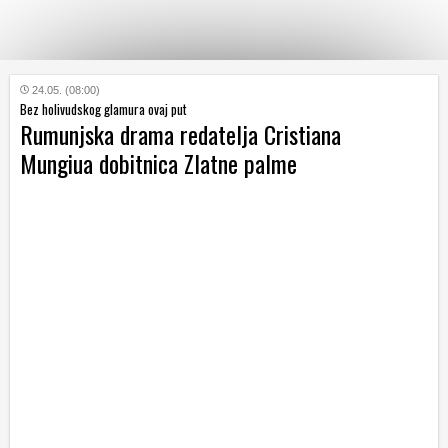
KATEGORIJE
24.05. (08:00)
Bez holivudskog glamura ovaj put
Rumunjska drama redatelja Cristiana
HRVATSKI
Mungiua dobitnica Zlatne palme
WEB