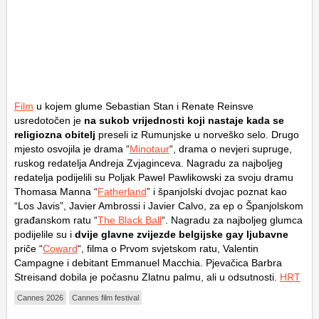
Film
u kojem glume Sebastian Stan i Renate Reinsve
usredotočen je
na sukob vrijednosti koji nastaje kada se
religiozna obitelj
preseli iz Rumunjske u norveško selo. Drugo
mjesto osvojila je drama “
Minotaur
“, drama o nevjeri supruge,
ruskog redatelja Andreja Zvjaginceva. Nagradu za najboljeg
redatelja podijelili su Poljak Pawel Pawlikowski za svoju dramu
Thomasa Manna “
Fatherland
” i španjolski dvojac poznat kao
“Los Javis”, Javier Ambrossi i Javier Calvo, za ep o Španjolskom
građanskom ratu “
The Black Ball
“. Nagradu za najboljeg glumca
podijelile su i
dvije glavne zvijezde belgijske gay ljubavne
priče “
Coward
“, filma o Prvom svjetskom ratu, Valentin
Campagne i debitant Emmanuel Macchia. Pjevačica Barbra
Streisand dobila je počasnu Zlatnu palmu, ali u odsutnosti.
HRT
Cannes 2026
Cannes film festival