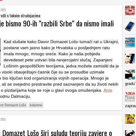
:00)
rošli s takvim stručnjacima
je bismo 90-ih ”razbili Srbe” da nismo imali
Kad slušate kako Davor Domazet Lošo tumači rat u Ukrajini,
postane vam jasno kako je Hrvatska u posljednjem ratu
imala mnogo, mnogo sreće. Kako je naša pobjeda
devedeset pete ustvari bila nevjerojatni slučaj.
Zapanjeni
Lošinim geopolitičkim teorijama, jedva možete zamisliti da je
 visoki obavještajni časnik čije su se prosudbe uzimale
 je bio ključan kod organiziranja vojnih operacija. Mnogo je
gradu’
, ali se svejedno prestravite pred saznanjem da su životi nekih
li o pizdarijama koje se roje u glavi ovoga smušenjaka.
Ante
odnu Dalmaciju.
or Domazet Lošo
kolumne
zapra
:00)
 Domazet Lošo širi suludu teoriju zavjere o