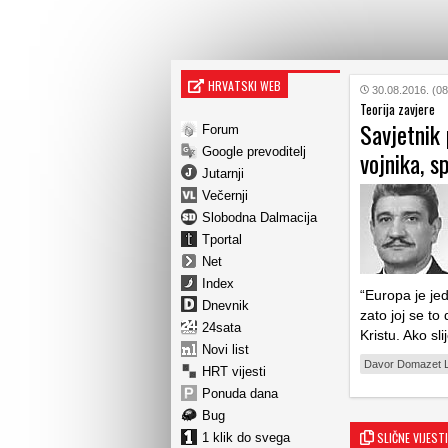
HRVATSKI WEB
30.08.2016. (08
Teorija zavjere
Savjetnik 
Forum
Google prevoditelj
vojnika, s
Jutarnji
Večernji
Slobodna Dalmacija
Tportal
Net
Index
“Europa je jedi
Dnevnik
zato joj se to
24sata
Kristu. Ako sl
Novi list
Davor Domazet 
HRT vijesti
Ponuda dana
Bug
SLIČNE VIJESTI
1 klik do svega