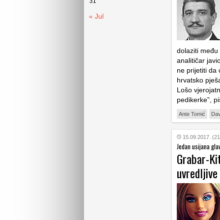
31
« Jul
dolaziti među 
analitičar ja
ne prijetiti d
hrvatsko pješa
Lošo vjerojat
pedikerke”, p
Ante Tomić
Dav
15.09.2017. (21
Jedan usijana gla
Grabar-Kit
uvredljive