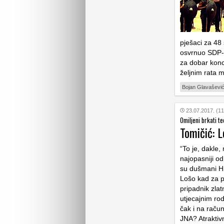
pješaci za 48 
osvrnuo SDP-o
za dobar konce
željnim rata m
Bojan Glavaševi
23.07.2017. (11
Omiljeni brkati te
Tomičić: L
“To je, dakle, 
najopasniji od
su dušmani Hr
Lošo kad za p
pripadnik zla
utjecajnim rod
čak i na raču
JNA? Atraktivn