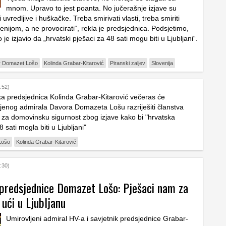
mnom. Upravo to jest poanta. No jučerašnje izjave su
i uvredljive i huškačke. Treba smirivati vlasti, treba smiriti
enijom, a ne provocirati“, rekla je predsjednica. Podsjetimo,
e izjavio da „hrvatski pješaci za 48 sati mogu biti u Ljubljani“.
 Domazet Lošo
Kolinda Grabar-Kitarović
Piranski zaljev
Slovenija
:52)
a predsjednica Kolinda Grabar-Kitarović večeras će
jenog admirala Davora Domazeta Lošu razriješiti članstva
a za domovinsku sigurnost zbog izjave kako bi "hrvatska
8 sati mogla biti u Ljubljani"
Lošo
Kolinda Grabar-Kitarović
:30)
 predsjednice Domazet Lošo: Pješaci nam za
ući u Ljubljanu
Umirovljeni admiral HV-a i savjetnik predsjednice Grabar-