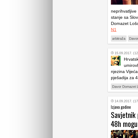
neprihvatljive 
stanje sa Slov
Domazet Lošo j
N1
arbitraža
Davor
15.09.2017. (12
Hrvatsk
umirovl
njezina Vijeć
pješadija za 4
Davor Domazet 
14.09.2017. (17
Izjava godine
Savjetnik
48h mogu 