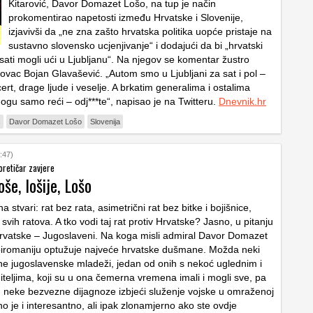
Kitarović, Davor Domazet Lošo, na tup je način
prokomentirao napetosti između Hrvatske i Slovenije,
izjavivši da „ne zna zašto hrvatska politika uopće pristaje na
sustavno slovensko ucjenjivanje“ i dodajući da bi „hrvatski
sati mogli ući u Ljubljanu“. Na njegov se komentar žustro
vac Bojan Glavašević. „Autom smo u Ljubljani za sat i pol –
rt, drage ljude i veselje. A brkatim generalima i ostalima
ogu samo reći – odj***te“, napisao je na Twitteru.
Dnevnik.hr
ć
Davor Domazet Lošo
Slovenija
:47)
oretičar zavjere
oše, lošije, Lošo
na stvari: rat bez rata, asimetrični rat bez bitke i bojišnice,
 svih ratova. A tko vodi taj rat protiv Hrvatske? Jasno, u pitanju
vatske – Jugoslaveni. Na koga misli admiral Davor Domazet
iromaniju optužuje najveće hrvatske dušmane. Možda neki
tne jugoslavenske mladeži, jedan od onih s nekoć uglednim i
iteljima, koji su u ona čemerna vremena imali i mogli sve, pa
n neke bezvezne dijagnoze izbjeći služenje vojske u omraženoj
o je i interesantno, ali ipak zlonamjerno ako ste ovdje