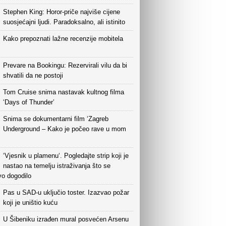
Stephen King: Horor-priče najviše cijene
suosjećajni ljudi. Paradoksalno, ali istinito
Kako prepoznati lažne recenzije mobitela
Prevare na Bookingu: Rezervirali vilu da bi
shvatili da ne postoji
Tom Cruise snima nastavak kultnog filma
‘Days of Thunder’
Snima se dokumentarni film ‘Zagreb
Underground – Kako je počeo rave u mom
‘Vjesnik u plamenu‘. Pogledajte strip koji je
nastao na temelju istraživanja što se
vo dogodilo
Pas u SAD-u uključio toster. Izazvao požar
koji je uništio kuću
U Šibeniku izrađen mural posvećen Arsenu