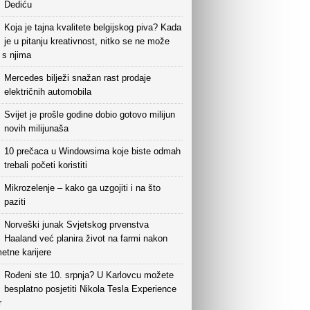
Dediću
Koja je tajna kvalitete belgijskog piva? Kada
je u pitanju kreativnost, nitko se ne može
i s njima
Mercedes bilježi snažan rast prodaje
električnih automobila
Svijet je prošle godine dobio gotovo milijun
novih milijunaša
10 prečaca u Windowsima koje biste odmah
trebali početi koristiti
Mikrozelenje – kako ga uzgojiti i na što
paziti
Norveški junak Svjetskog prvenstva
Haaland već planira život na farmi nakon
etne karijere
Rođeni ste 10. srpnja? U Karlovcu možete
besplatno posjetiti Nikola Tesla Experience
r