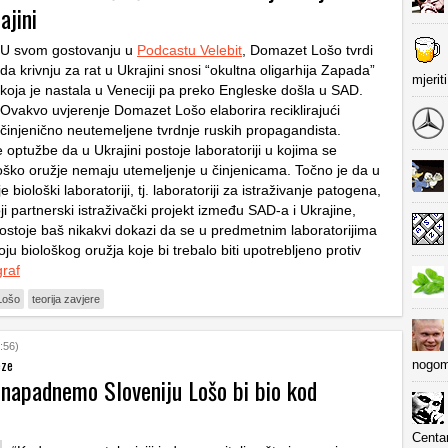
ajini
U svom gostovanju u
Podcastu Velebit
, Domazet Lošo tvrdi
da krivnju za rat u Ukrajini snosi “okultna oligarhija Zapada”
mjerit
koja je nastala u Veneciji pa preko Engleske došla u SAD.
Ovakvo uvjerenje Domazet Lošo elaborira reciklirajući
činjenično neutemeljene tvrdnje ruskih propagandista.
 optužbe da u Ukrajini postoje laboratoriji u kojima se
loško oružje nemaju utemeljenje u činjenicama. Točno je da u
e biološki laboratoriji, tj. laboratoriji za istraživanje patogena,
ji partnerski istraživački projekt između SAD-a i Ukrajine,
stoje baš nikakvi dokazi da se u predmetnim laboratorijima
oju biološkog oružja koje bi trebalo biti upotrebljeno protiv
raf
Lošo
teorija zavjere
:56)
eze
nogom
 napadnemo Sloveniju Lošo bi bio kod
Centa