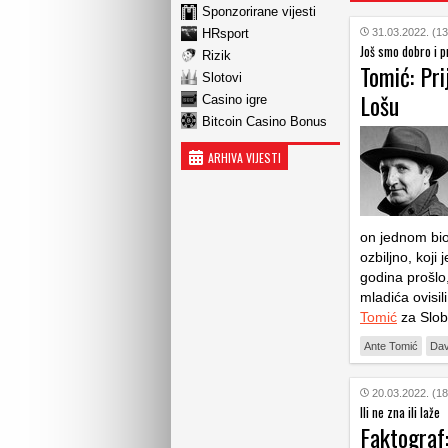
Sponzorirane vijesti
HRsport
31.03.2022. (13
Još smo dobro i p
Rizik
Tomić: Pri
Slotovi
Lošu
Casino igre
Bitcoin Casino Bonus
ARHIVA VIJESTI
on jednom bio
ozbiljno, koji
godina prošlo
mladića ovisi
Tomić
za Slob
Ante Tomić
Dav
20.03.2022. (18
Ili ne zna ili laže
Faktograf: