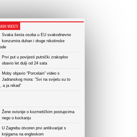
LASH VIJESTI
Svaka šesta osoba u EU svakodnevno
konzumira duhan i druge nikotinske
vode
Prvi put u povijesti putnički zrakoplov
obavio let dulji od 24 sata
Moby objavio “Porcelain” video s
Jadranskog mora: “Svi na svijetu su to
i, a ja nikad”
Žene ovisnije o kozmetičkim postupcima
nego o kockanju
U Zagrebu otvoren prvi antikvarijat s
knjigama na engleskom