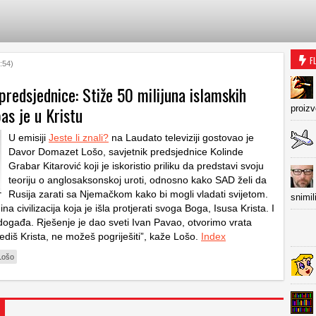
F
:54)
predsjednice: Stiže 50 milijuna islamskih
pas je u Kristu
proiz
U emisiji
Jeste li znali?
na Laudato televiziji gostovao je
Davor Domazet Lošo, savjetnik predsjednice Kolinde
Grabar Kitarović koji je iskoristio priliku da predstavi svoju
teoriju o anglosaksonskoj uroti, odnosno kako SAD želi da
Rusija zarati sa Njemačkom kako bi mogli vladati svijetom.
snimil
na civilizacija koja je išla protjerati svoga Boga, Isusa Krista. I
 događa. Rješenje je dao sveti Ivan Pavao, otvorimo vrata
ijediš Krista, ne možeš pogriješiti”, kaže Lošo.
Index
Lošo