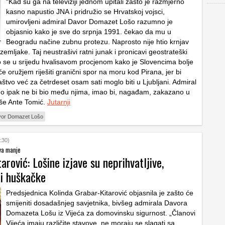
“Kad su ga na televiziji jednom upitali zašto je razmjerno
kasno napustio JNA i pridružio se Hrvatskoj vojsci,
umirovljeni admiral Davor Domazet Lošo razumno je
objasnio kako je sve do srpnja 1991. čekao da mu u
Beogradu načine zubnu protezu. Naprosto nije htio krnjav
zemljake. Taj neustrašivi ratni junak i pronicavi geostrateški
vio se u srijedu hvalisavom procjenom kako je Slovencima bolje
a će oružjem riješiti granični spor na moru kod Pirana, jer bi
štvo već za četrdeset osam sati moglo biti u Ljubljani. Admiral
no ipak ne bi bio među njima, imao bi, nagađam, zakazano u
iše Ante Tomić.
Jutarnji
or Domazet Lošo
:30)
va manje
arović: Lošine izjave su neprihvatljive,
 i huškačke
Predsjednica Kolinda Grabar-Kitarović objasnila je zašto će
smijeniti dosadašnjeg savjetnika, bivšeg admirala Davora
Domazeta Lošu iz Vijeća za domovinsku sigurnost. „Članovi
Vijeća imaju različite stavove, ne moraju se slagati sa