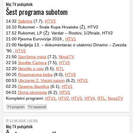
Moj TV podsjetnik
Šest programa subotom
14:32
Sabrina
(7.7),
HTV3
16:10 Rukomet – finale Kupa Hrvatske (Ž), HTV2
17.52 Rukomet, LP (Ž): Vardar – Rostov, 1/2finale, HTV2
21:00 Pjesma Eurovizije 2018.,
HTV1
21:00 Nedjelja 13. – dokumentarac o utakmici Dinamo – Zvezda
’90.,
HTV2
21:50
Savršena meta
(7.2),
NovaTV
22:16
Sredite Cartera
(7.5),
HTV3
22:20
Nevolje u raju
(5.5),
RTL
00:25
Rosemaryna beba
(8.0),
HTV3
00:53
Ubrzanje 2: Visoki napon
(6.2),
HTV1
02:25
Opasna đavolica
(6.1),
HTV1
04:01
Divna stvorenja
(6.2),
HTV1
Kompletni programi:
HTV1
,
HTV2
,
HTV3
,
HTV4
,
RTL
,
NovaTV
TV program
TV raspored
11.05.2018. (10:30)
Moj TV podsjetnik