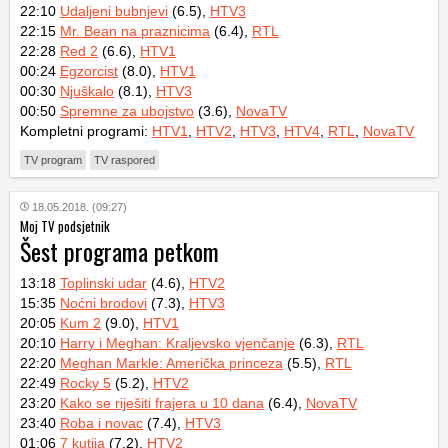
22:10
Udaljeni bubnjevi
(6.5),
HTV3
22:15
Mr. Bean na praznicima
(6.4),
RTL
22:28
Red 2
(6.6),
HTV1
00:24
Egzorcist
(8.0),
HTV1
00:30
Njuškalo
(8.1),
HTV3
00:50
Spremne za ubojstvo
(3.6),
NovaTV
Kompletni programi:
HTV1
,
HTV2
,
HTV3
,
HTV4
,
RTL
,
NovaTV
TV program
TV raspored
18.05.2018. (09:27)
Moj TV podsjetnik
Šest programa petkom
13:18
Toplinski udar
(4.6),
HTV2
15:35
Noćni brodovi
(7.3),
HTV3
20:05
Kum 2
(9.0),
HTV1
20:10
Harry i Meghan: Kraljevsko vjenčanje
(6.3),
RTL
22:20
Meghan Markle: Američka princeza
(5.5),
RTL
22:49
Rocky 5
(5.2),
HTV2
23:20
Kako se riješiti frajera u 10 dana
(6.4),
NovaTV
23:40
Roba i novac
(7.4),
HTV3
01:06
7 kutija
(7.2),
HTV2