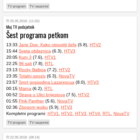
TV program
TV raspored
25.05.2018. (11:02)
Moj TV podsjetnik
Šest programa petkom
13:33
Jane Doe: Kako otpustiti šefa
(5.8),
HTV2
15:44
Sveta obilaznica
(6.3),
HTV3
20:05
Kum 3
(7.6),
HTV1
22:25
96 sati
(7.8),
RTL
23:13
Rocky Balboa
(7.2),
HTV2
23:35
Totalni opoziv
(6.3),
NovaTV
23:57
Smrt gospodina Lazarescua
(8.0),
HTV3
00:15
Mama
(6.2),
RTL
00:52
Strava u Ulici brijestova
(7.5),
HTV2
01:55
Pink Panther
(5.6),
NovaTV
02:36
Zbogom jeziku
(5.9),
HTV3
Kompletni programi:
HTV1
,
HTV2
,
HTV3
,
HTV4
,
RTL
,
NovaTV
TV program
TV raspored
22.05.2018. (08:14)