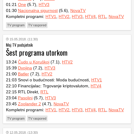
01:21
One
(5.7),
HTV3
01:30
Nacionalna sigurnost
(5.6),
NovaTV
Kompletni programi:
HTV1
,
HTV2
,
HTV3
,
HTV4
,
RTL
,
NovaTV
TV program
TV raspored
15.05.2018. (11:30)
Moj TV podsjetnik
Šest programa utorkom
13:24
Čudo u Koruškoj
(7.1),
HTV2
15:39
Dvojina
(7.2),
HTV3
21:00
Batler
(7.2),
HTV2
21:03 Snovi o budućnosti: Moda budućnosti,
HTV1
22:10 Financijalac: Trgovanje kriptovalutom,
HTV4
22:15 RTL Direkt,
RTL
23:04
Pasolini
(5.7),
HTV3
23:45
Zoolander 2
(4.7),
NovaTV
Kompletni programi:
HTV1
,
HTV2
,
HTV3
,
HTV4
,
RTL
,
NovaTV
TV program
TV raspored
12.05.2018. (13:30)