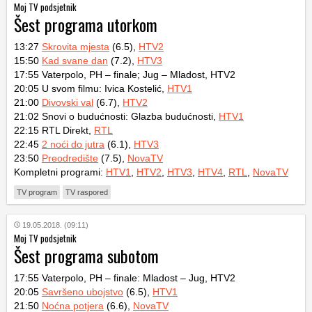
Moj TV podsjetnik
Šest programa utorkom
13:27
Skrovita mjesta
(6.5),
HTV2
15:50
Kad svane dan
(7.2),
HTV3
17:55 Vaterpolo, PH – finale; Jug – Mladost, HTV2
20:05 U svom filmu: Ivica Kostelić,
HTV1
21:00
Divovski val
(6.7),
HTV2
21:02 Snovi o budućnosti: Glazba budućnosti,
HTV1
22:15 RTL Direkt,
RTL
22:45
2 noći do jutra
(6.1),
HTV3
23:50
Preodredište
(7.5),
NovaTV
Kompletni programi:
HTV1
,
HTV2
,
HTV3
,
HTV4
,
RTL
,
NovaTV
TV program
TV raspored
19.05.2018. (09:11)
Moj TV podsjetnik
Šest programa subotom
17:55 Vaterpolo, PH – finale: Mladost – Jug, HTV2
20:05
Savršeno ubojstvo
(6.5),
HTV1
21:50
Noćna potjera
(6.6),
NovaTV