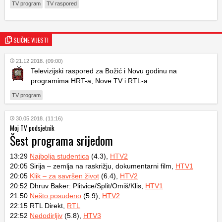
TV program
TV raspored
SLIČNE VIJESTI
21.12.2018. (09:00)
Televizijski raspored za Božić i Novu godinu na
programima HRT-a, Nove TV i RTL-a
TV program
30.05.2018. (11:16)
Moj TV podsjetnik
Šest programa srijedom
13:29
Najbolja studentica
(4.3),
HTV2
20:05 Sirija – zemlja na raskrižju, dokumentarni film,
HTV1
20:05
Klik – za savršen život
(6.4),
HTV2
20:52 Dhruv Baker: Plitvice/Split/Omiš/Klis,
HTV1
21:50
Nešto posuđeno
(5.9),
HTV2
22:15 RTL Direkt,
RTL
22:52
Nedodirljiv
(5.8),
HTV3