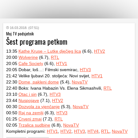
KATEGORIJE
16.03.2018. (07:51)
Moj TV podsjetnik
Šest programa petkom
HRVATSKI
WEB
13:35
Kathe Kruse – Lutke dječjeg lica
(6.6),
HTV2
20:00
Wolverine
(6.7),
RTL
20:05
Cafe Society
(6.6),
HTV1
20:05 Dobar, loš…: Filmski svemirac,
HTV3
21:42 Velike ljubavi 20. stoljeća: Novi svijet,
HTV1
22:30
Dome, pakleni dome
(5.4),
NovaTV
22:40 Boks: Ivana Habazin Vs. Elena Sikmashvili,
RTL
23:10
Otac i sin
(6.7),
HTV3
23:44
Nuspojave
(7.1),
HTV2
00:30
Dozvola za vjenčanje
(5.3),
NovaTV
00:50
Raj na zemlji
(6.3),
HTV3
01:25
Crveni zmaj
(7.2),
RTL
02:05
Trzalica sudbine
(6.8),
NovaTV
Kompletni programi:
HTV1
,
HTV2
,
HTV3
,
HTV4
,
RTL
,
NovaTV