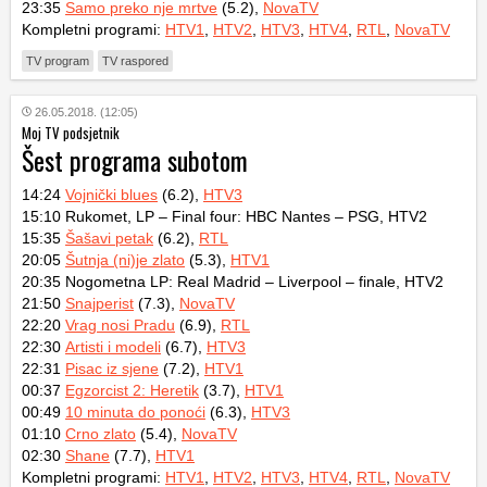
23:35
Samo preko nje mrtve
(5.2),
NovaTV
Kompletni programi:
HTV1
,
HTV2
,
HTV3
,
HTV4
,
RTL
,
NovaTV
TV program
TV raspored
26.05.2018. (12:05)
Moj TV podsjetnik
Šest programa subotom
14:24
Vojnički blues
(6.2),
HTV3
15:10 Rukomet, LP – Final four: HBC Nantes – PSG, HTV2
15:35
Šašavi petak
(6.2),
RTL
20:05
Šutnja (ni)je zlato
(5.3),
HTV1
20:35 Nogometna LP: Real Madrid – Liverpool – finale, HTV2
21:50
Snajperist
(7.3),
NovaTV
22:20
Vrag nosi Pradu
(6.9),
RTL
22:30
Artisti i modeli
(6.7),
HTV3
22:31
Pisac iz sjene
(7.2),
HTV1
00:37
Egzorcist 2: Heretik
(3.7),
HTV1
00:49
10 minuta do ponoći
(6.3),
HTV3
01:10
Crno zlato
(5.4),
NovaTV
02:30
Shane
(7.7),
HTV1
Kompletni programi:
HTV1
,
HTV2
,
HTV3
,
HTV4
,
RTL
,
NovaTV