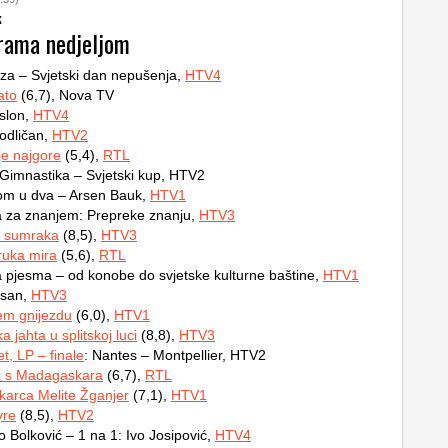
k
rama nedjeljom
za – Svjetski dan nepušenja,
HTV4
ato
(6,7), Nova TV
 slon,
HTV4
 odličan,
HTV2
 je najgore
(5,4),
RTL
 Gimnastika – Svjetski kup, HTV2
jom u dva – Arsen Bauk,
HTV1
a za znanjem: Prepreke znanju,
HTV3
r sumraka
(8,5),
HTV3
ruka mira
(5,6),
RTL
 pjesma – od konobe do svjetske kulturne baštine,
HTV1
i san,
HTV3
em gnijezdu
(6,0),
HTV1
 jahta u splitskoj luci
(8,8),
HTV3
, LP – finale
: Nantes – Montpellier, HTV2
ni s Madagaskara
(6,7),
RTL
karca Melite Žganjer
(7,1),
HTV1
yre
(8,5),
HTV2
Bolković – 1 na 1: Ivo Josipović,
HTV4