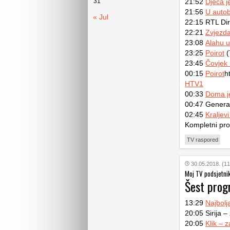
31
21:52
Djeca j
21:56
U auto
« Jul
22:15 RTL Dir
22:21
Zvjezda
23:08
Alahu u
23:25
Poirot
(
23:45
Čovjek 
00:15
Poirot
h
HTV1
00:33
Doma j
00:47 Generac
02:45
Kraljevi
Kompletni pr
TV raspored
30.05.2018. (11
Moj TV podsjetni
Šest prog
13:29
Najbolj
20:05 Sirija –
20:05
Klik – 