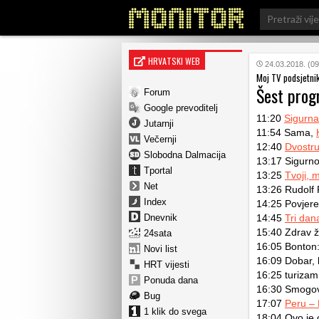
Search
for:
HRVATSKI WEB
24.03.2018. (09
Moj TV podsjetni
Šest pro
Forum
Google prevoditelj
11:20
Sigurna
Jutarnji
11:54 Sama,
Večernji
12:40
Dvostr
Slobodna Dalmacija
13:17 Sigurno
Tportal
13:25
Tvoji, m
Net
13:26 Rudolf 
Index
14:25 Povjere
Dnevnik
14:45
Tri dan
15:40 Zdrav ž
24sata
16:05 Bonton:
Novi list
16:09 Dobar, 
HRT vijesti
16:25 turizam
Ponuda dana
16:30 Smogov
Bug
17:07
Peru – 
1 klik do svega
18:04 Ovo je 