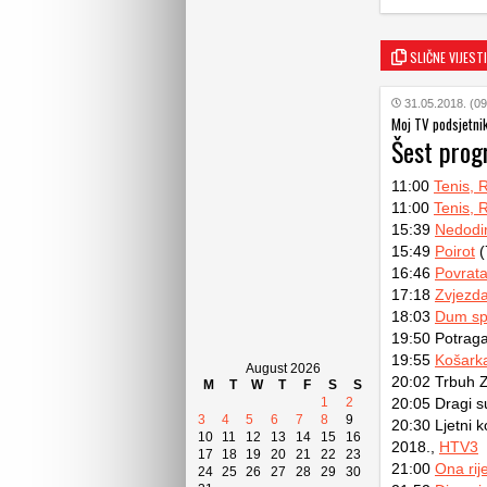
SLIČNE VIJESTI
31.05.2018. (09
Moj TV podsjetni
Šest prog
11:00
Tenis, 
11:00
Tenis, 
15:39
Nedodirl
15:49
Poirot
(
16:46
Povrata
17:18
Zvjezda
18:03
Dum sp
19:50 Potrag
19:55
Košarka
August 2026
20:02 Trbuh 
M
T
W
T
F
S
S
1
2
20:05 Dragi s
3
4
5
6
7
8
9
20:30 Ljetni 
10
11
12
13
14
15
16
2018.,
HTV3
17
18
19
20
21
22
23
21:00
Ona rij
24
25
26
27
28
29
30