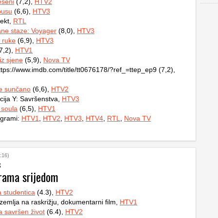
eseni
(7,2),
HTV2
busu
(6,6),
HTV3
ekt,
RTL
ne staze: Voyager
(8,0),
HTV3
 ruke
(6,9),
HTV3
7,2),
HTV1
iz sjene
(5,9),
Nova TV
ttps://www.imdb.com/title/tt0676178/?ref_=ttep_ep9 (7,2),
e sunčano
(6,6),
HTV2
ija Y: Savršenstva,
HTV3
 soula
(6,5),
HTV1
ogrami:
HTV1
,
HTV2
,
HTV3
,
HTV4
,
RTL
,
Nova TV
:16)
k
rama srijedom
a studentica
(4.3),
HTV2
 zemlja na raskrižju, dokumentarni film,
HTV1
za savršen život
(6.4),
HTV2