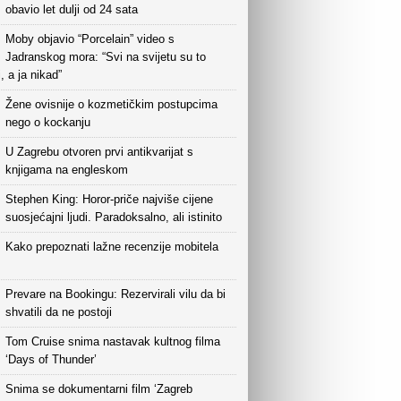
obavio let dulji od 24 sata
Moby objavio “Porcelain” video s
Jadranskog mora: “Svi na svijetu su to
i, a ja nikad”
Žene ovisnije o kozmetičkim postupcima
nego o kockanju
U Zagrebu otvoren prvi antikvarijat s
knjigama na engleskom
Stephen King: Horor-priče najviše cijene
suosjećajni ljudi. Paradoksalno, ali istinito
Kako prepoznati lažne recenzije mobitela
Prevare na Bookingu: Rezervirali vilu da bi
shvatili da ne postoji
Tom Cruise snima nastavak kultnog filma
‘Days of Thunder’
Snima se dokumentarni film ‘Zagreb