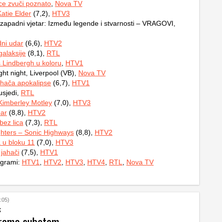
ice zvuči poznato
,
Nova TV
Katie Elder
(7,2),
HTV3
zapadni vjetar: Između legende i stvarnosti – VRAGOVI,
ni udar
(6,6),
HTV2
galaksije
(8,1),
RTL
 Lindbergh u koloru
,
HTV1
ht night, Liverpool (VB),
Nova TV
jahača apokalipse
(6,7),
HTV1
usjedi,
RTL
Kimberley Motley
(7,0),
HTV3
par
(8,8),
HTV2
bez lica
(7,3),
RTL
hters – Sonic Highways
(8,8),
HTV2
 u bloku 11
(7,0),
HTV3
 jahači
(7,5),
HTV1
ogrami:
HTV1
,
HTV2
,
HTV3
,
HTV4
,
RTL
,
Nova TV
:05)
k
grama subotom