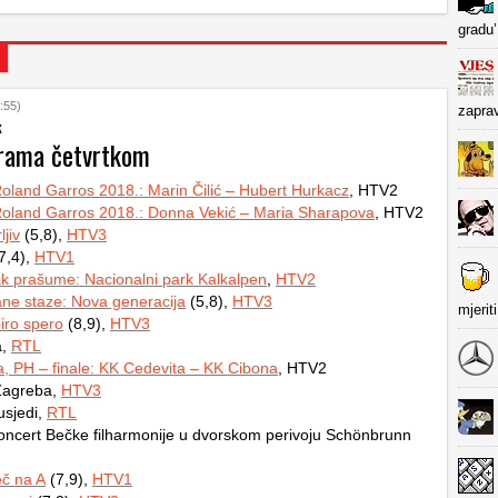
gradu’
:55)
zapra
k
rama četvrtkom
Roland Garros 2018.: Marin Čilić – Hubert Hurkacz
, HTV2
Roland Garros 2018.: Donna Vekić – Maria Sharapova
, HTV2
jiv
(5,8),
HTV3
7,4),
HTV1
k prašume: Nacionalni park Kalkalpen
,
HTV2
ne staze: Nova generacija
(5,8),
HTV3
mjerit
iro spero
(8,9),
HTV3
a,
RTL
, PH – finale: KK Cedevita – KK Cibona
, HTV2
Zagreba,
HTV3
usjedi,
RTL
koncert Bečke filharmonije u dvorskom perivoju Schönbrunn
eč na A
(7,9),
HTV1