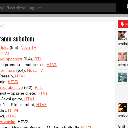
F
:20)
k
grama subotom
prodaj
 luka
(5,5),
Nova TV
HTV3
uka opasnost
(6,4),
RTL
 u prometu – motociklisti,
HTV1
primje
oji i naši
(5,4),
Nova TV
Perešin,
HTV3
nje,
HTV3
a za ubojstvo
(6,2),
RTL
ivot – opasne dijete,
HTV1
 Javni govor,
HTV1
loš…: Filmski robot,
HTV3
.hrt,
HTV4
ci,
HTV2
proiz
Hrvatska
, HTV2
opera: Giacomo Puccini – Madame Butterfly,
HTV3