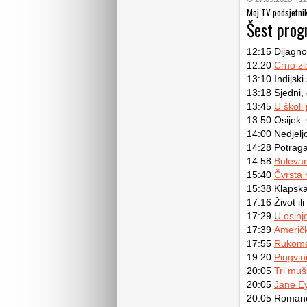
Moj TV podsjetni
Šest prog
12:15 Dijagno
12:20
Crno zl
13:10 Indijski
13:18 Sjedni,
13:45
U školi
13:50 Osijek:
14:00 Nedjel
14:28 Potrag
14:58
Buleva
15:40
Čvrsta 
15:38 Klapska
17:16 Život il
17:29
U osinj
17:39
Američka
17:55
Rukomet
19:20
Pingvi
20:05
Tri muš
20:05
Jane E
20:05 Romano 