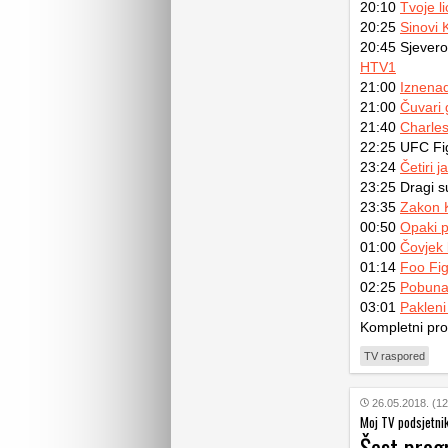
20:10
Tvoje l
20:25
Sinovi 
20:45 Sjevero
HTV1
21:00
Iznenad
21:00
Čuvari 
21:40
Charles
22:25 UFC Fig
23:24
Četiri 
23:25 Dragi s
23:35
Zakon 
00:50
Opaki 
01:00
Čovjek 
01:14
Foo Fig
02:25
Pobuna
03:01
Pakleni
Kompletni pr
TV raspored
26.05.2018. (12
Moj TV podsjetni
Šest pro