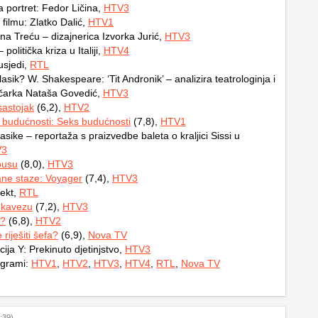
a portret: Fedor Ličina,
HTV3
filmu: Zlatko Dalić,
HTV1
na Treću – dizajnerica Izvorka Jurić,
HTV3
politička kriza u Italiji,
HTV4
usjedi,
RTL
lasik? W. Shakespeare: ‘Tit Andronik’ – analizira teatrologinja i
tičarka Nataša Govedić,
HTV3
sastojak
(6,2),
HTV2
 budućnosti: Seks budućnosti
(7,8),
HTV1
lasike – reportaža s praizvedbe baleta o kraljici Sissi u
V3
busu
(8,0),
HTV3
ne staze: Voyager
(7,4),
HTV3
ekt,
RTL
 kavezu
(7,2),
HTV3
o?
(6,8),
HTV2
riješiti šefa?
(6,9),
Nova TV
ja Y: Prekinuto djetinjstvo,
HTV3
ogrami:
HTV1
,
HTV2
,
HTV3
,
HTV4
,
RTL
,
Nova TV
:39)