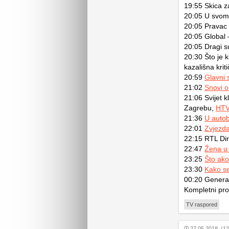
19:55 Skica z
20:05 U svom 
20:05 Pravac 
20:05 Global – 
20:05 Dragi s
20:30 Što je k
kazališna kri
20:59
Glavni 
21:02
Snovi o
21:06 Svijet k
Zagrebu,
HT
21:36
U auto
22:01
Zvjezda
22:15 RTL Dir
22:47
Žena u
23:25
Što ak
23:30
Kako se 
00:20 Generaci
Kompletni pr
TV raspored
27.05.2018. (12