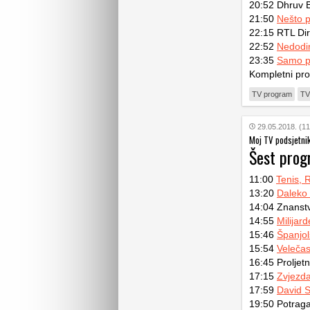
20:52 Dhruv Ba
21:50
Nešto 
22:15 RTL Dir
22:52
Nedodirl
23:35
Samo p
Kompletni pr
TV program
TV
29.05.2018. (11
Moj TV podsjetni
Šest pro
11:00
Tenis, 
13:20
Daleko
14:04 Znanstv
14:55
Milijar
15:46
Španjol
15:54
Veleča
16:45 Proljet
17:15
Zvjezda
17:59
David S
19:50 Potrag