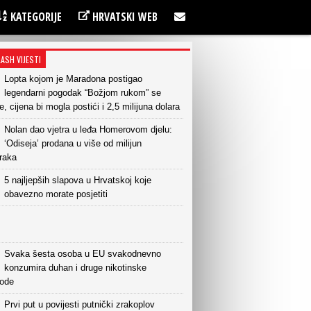
KATEGORIJE
HRVATSKI WEB
LASH VIJESTI
Lopta kojom je Maradona postigao
legendarni pogodak “Božjom rukom” se
e, cijena bi mogla postići i 2,5 milijuna dolara
Nolan dao vjetra u leđa Homerovom djelu:
‘Odiseja’ prodana u više od milijun
raka
5 najljepših slapova u Hrvatskoj koje
obavezno morate posjetiti
Svaka šesta osoba u EU svakodnevno
konzumira duhan i druge nikotinske
vode
Prvi put u povijesti putnički zrakoplov