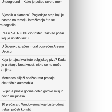
Underground – Kako je počeo rave u mom
‘Vjesnik u plamenu‘. Pogledajte strip koji je
nastao na temelju istraživanja što se
vo dogodilo
Pas u SAD-u uključio toster. Izazvao požar
koji je uništio kuću
U Šibeniku izrađen mural posvećen Arsenu
Dediću
Koja je tajna kvalitete belgijskog piva? Kada
je u pitanju kreativnost, nitko se ne može
i s njima
Mercedes bilježi snažan rast prodaje
električnih automobila
Svijet je prošle godine dobio gotovo milijun
novih milijunaša
10 prečaca u Windowsima koje biste odmah
trebali početi koristiti