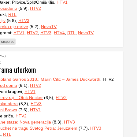
ker: Plitvice/Split/Omiš/Klis,
HTV1
posuđeno
(5.9),
HTV2
ekt,
RTL
jiv
(5.8),
HTV3
reko nje mrtve
(5.2),
NovaTV
ogrami:
HTV1
,
HTV2
,
HTV3
,
HTV4
,
RTL
,
NovaTV
 raspored
:57)
k
grama utorkom
Roland Garros 2018.: Marin Čilić – James Duckworth
, HTV2
 od doma
(6,1),
HTV2
eni krugovi,
HTV1
derov raj – Otok Necker
(6,5),
HTV2
ska afera
(5,3),
HTV3
sni Brown
(7,6),
HTV1
ne priče,
HTV2
ne staze: Nova generacija
(8,3),
HTV3
uchet na tragu Svetog Petra: Jeruzalem
(7,7),
HTV3
a,
RTL