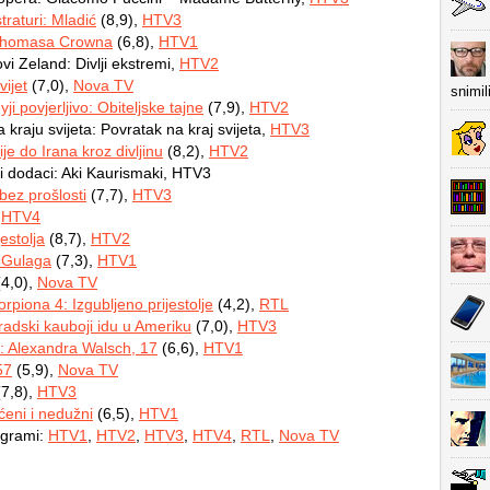
traturi: Mladić
(8,9),
HTV3
Thomasa Crowna
(6,8),
HTV1
ovi Zeland: Divlji ekstremi,
HTV2
vijet
(7,0),
Nova TV
snimil
i povjerljivo: Obiteljske tajne
(7,9),
HTV2
kraju svijeta: Povratak na kraj svijeta,
HTV3
je do Irana kroz divljinu
(8,2),
HTV2
 dodaci: Aki Kaurismaki, HTV3
bez prošlosti
(7,7),
HTV3
,
HTV4
jestolja
(8,7),
HTV2
z Gulaga
(7,3),
HTV1
4,0),
Nova TV
orpiona 4: Izgubljeno prijestolje
(4,2),
RTL
radski kauboji idu u Ameriku
(7,0),
HTV3
: Alexandra Walsch, 17
(6,6),
HTV1
57
(5,9),
Nova TV
7,8),
HTV3
eni i nedužni
(6,5),
HTV1
ogrami:
HTV1
,
HTV2
,
HTV3
,
HTV4
,
RTL
,
Nova TV