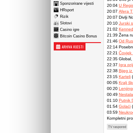
Sponzorirane vijesti
20:04
U Regis
HRsport
20:07
Afera 
Rizik
20:07 Divlji N
Slotovi
20:10
Jurski s
21:02
Kennedyj
Casino igre
21:39 Žena na 
Bitcoin Casino Bonus
21:46
Od Rusi
ARHIVA VIJESTI
22:14 Posebni
22:21
Čovjek 
22:35 Global
22:37
Igra pri
22:38
Bijeg i
23:15
Karteli
(
00:05
Kralj šk
00:20
Lenjing
00:49
Nestala
01:10
Putnik 
01:54
Golaći
(
03:59
Neukroć
Kompletni pr
TV raspored