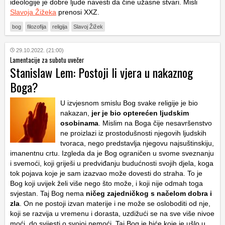
ideologije je dobre ljude navesti da čine užasne stvari. Misli
Slavoja Žižeka
prenosi XXZ.
bog
filozofija
religija
Slavoj Žižek
29.10.2022. (21:00)
Lamentacije za subotu uvečer
Stanislaw Lem: Postoji li vjera u nakaznog
Boga?
U izvjesnom smislu Bog svake religije je bio
nakazan,
jer je bio opterećen ljudskim
osobinama
. Mislim na Boga čije nesavršenstvo
ne proizlazi iz prostodušnosti njegovih ljudskih
tvoraca, nego predstavlja njegovu najsuštinskiju,
imanentnu crtu. Izgleda da je Bog ograničen u svome sveznanju
i svemoći, koji griješi u predviđanju budućnosti svojih djela, koga
tok pojava koje je sam izazvao može dovesti do straha. To je
Bog koji uvijek želi više nego što može, i koji nije odmah toga
svjestan. Taj Bog nema
ničeg zajedničkog s načelom dobra i
zla
. On ne postoji izvan materije i ne može se osloboditi od nje,
koji se razvija u vremenu i dorasta, uzdižući se na sve više nivoe
moći, do svijesti o svojoj nemoći. Taj Bog je biće koje je ušlo u