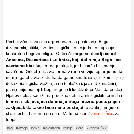
Postoji više filozofskih argumenata za postojanje Boga:
dizajnerski, etički, uzročni i logički – no nijedan ne opisuje
konkretne bogove religija. Ontološki argument
potječe od
Anselma, Descartesa i Leibniza, koji definiraju Boga kao
savršeno biće
koje mora postojati, jer bi inače bilo manje
savršeno. Gödel je razvio formaliziranu verziju tog argumenta,
no nije ga objavio iz straha da ga ne smatraju vjernikom – jer je
dokaz bio logička vježba, a ne teološka izjava. U konačnici,
pitanje nije postoji li Bog, nego je li logički dopušten da postoji.
Njegov dokaz sadrži niz precizno definiranih logičkih formula i
teorema,
uključujući definiciju Boga, nužno postojanje i
zaključak da takvo biće mora postojati
u svakoj mogućoj
stvarnosti – barem na papiru. Matematičar
Zvonimir Šikić
za
Ideje.
bog
filozofija
logika
matematika
religija
vjera
Zvonimir Šikić