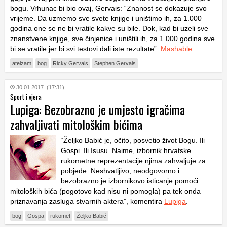
bogu. Vrhunac bi bio ovaj, Gervais: “Znanost se dokazuje svo
vrijeme. Da uzmemo sve svete knjige i uništimo ih, za 1.000
godina one se ne bi vratile kakve su bile. Dok, kad bi uzeli sve
znanstvene knjige, sve činjenice i uništili ih, za 1.000 godina sve
bi se vratile jer bi svi testovi dali iste rezultate”.
Mashable
ateizam
bog
Ricky Gervais
Stephen Gervais
30.01.2017. (17:31)
Sport i vjera
Lupiga: Bezobrazno je umjesto igračima
zahvaljivati mitološkim bićima
“Željko Babić je, očito, posvetio život Bogu. Ili
Gospi. Ili Isusu. Naime, izbornik hrvatske
rukometne reprezentacije njima zahvaljuje za
pobjede. Neshvatljivo, neodgovorno i
bezobrazno je izbornikovo isticanje pomoći
mitoloških bića (pogotovo kad nisu ni pomogla) pa tek onda
priznavanja zasluga stvarnih aktera”, komentira
Lupiga
.
bog
Gospa
rukomet
Željko Babić