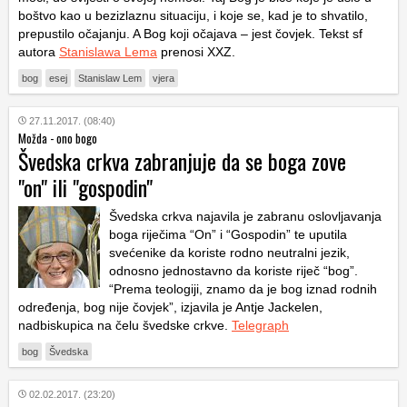
boštvo kao u bezizlaznu situaciju, i koje se, kad je to shvatilo,
prepustilo očajanju. A Bog koji očajava – jest čovjek. Tekst sf
autora
Stanislawa Lema
prenosi XXZ.
bog
esej
Stanislaw Lem
vjera
27.11.2017. (08:40)
Možda - ono bogo
Švedska crkva zabranjuje da se boga zove
"on" ili "gospodin"
Švedska crkva najavila je zabranu oslovljavanja
boga riječima “On” i “Gospodin” te uputila
svećenike da koriste rodno neutralni jezik,
odnosno jednostavno da koriste riječ “bog”.
“Prema teologiji, znamo da je bog iznad rodnih
određenja, bog nije čovjek”, izjavila je Antje Jackelen,
nadbiskupica na čelu švedske crkve.
Telegraph
bog
Švedska
02.02.2017. (23:20)