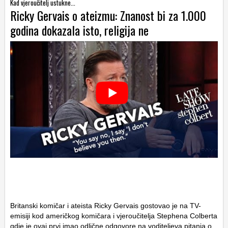
Kad vjeroučitelj ustukne...
Ricky Gervais o ateizmu: Znanost bi za 1.000
godina dokazala isto, religija ne
Britanski komičar i ateista Ricky Gervais gostovao je na TV-
emisiji kod američkog komičara i vjeroučitelja Stephena Colberta
gdje je ovaj prvi imao odlične odgovore na voditeljeva pitanja o