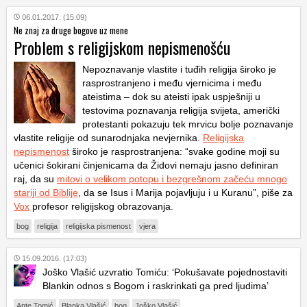
06.01.2017. (15:09)
Ne znaj za druge bogove uz mene
Problem s religijskom nepismenošću
Nepoznavanje vlastite i tuđih religija široko je
rasprostranjeno i među vjernicima i među
ateistima – dok su ateisti ipak uspješniji u
testovima poznavanja religija svijeta, američki
protestanti pokazuju tek mrvicu bolje poznavanje
vlastite religije od sunarodnjaka nevjernika.
Religijska
nepismenost
široko je rasprostranjena: “svake godine moji su
učenici šokirani činjenicama da Židovi nemaju jasno definiran
raj, da su
mitovi o velikom potopu i bezgrešnom začeću mnogo
stariji od Biblije
, da se Isus i Marija pojavljuju i u Kuranu”, piše za
Vox
profesor religijskog obrazovanja.
bog
religija
religijska pismenost
vjera
15.09.2016. (17:03)
Joško Vlašić uzvratio Tomiću: ‘Pokušavate pojednostaviti
Blankin odnos s Bogom i raskrinkati ga pred ljudima’
Ante Tomić
Blanka Vlašić
bog
Joško Vlašić