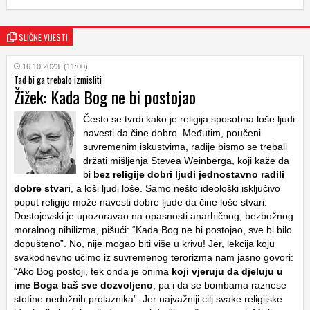
SLIČNE VIJESTI
16.10.2023. (11:00)
Tad bi ga trebalo izmisliti
Žižek: Kada Bog ne bi postojao
Često se tvrdi kako je religija sposobna loše ljudi
navesti da čine dobro. Međutim, poučeni
suvremenim iskustvima, radije bismo se trebali
držati mišljenja Stevea Weinberga, koji kaže da
bi
bez religije dobri ljudi jednostavno radili
dobre stvari
, a loši ljudi loše. Samo nešto ideološki isključivo
poput religije može navesti dobre ljude da čine loše stvari.
Dostojevski je upozoravao na opasnosti anarhičnog, bezbožnog
moralnog nihilizma, pišući: “Kada Bog ne bi postojao, sve bi bilo
dopušteno”. No, nije mogao biti više u krivu! Jer, lekcija koju
svakodnevno učimo iz suvremenog terorizma nam jasno govori:
“Ako Bog postoji, tek onda je onima
koji vjeruju da djeluju u
ime Boga baš sve dozvoljeno
, pa i da se bombama raznese
stotine nedužnih prolaznika”. Jer najvažniji cilj svake religijske