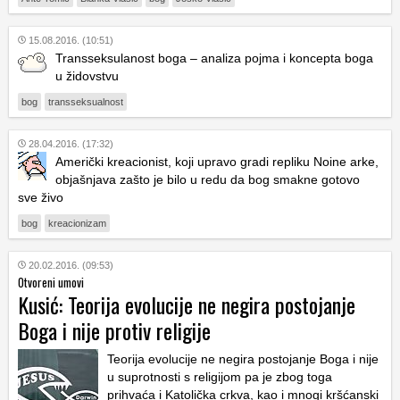
15.08.2016. (10:51)
Transseksulanost boga – analiza pojma i koncepta boga
u židovstvu
bog
transseksualnost
28.04.2016. (17:32)
Američki kreacionist, koji upravo gradi repliku Noine arke,
objašnjava zašto je bilo u redu da bog smakne gotovo
sve živo
bog
kreacionizam
20.02.2016. (09:53)
Otvoreni umovi
Kusić: Teorija evolucije ne negira postojanje
Boga i nije protiv religije
Teorija evolucije ne negira postojanje Boga i nije
u suprotnosti s religijom pa je zbog toga
prihvaća i Katolička crkva, kao i mnogi kršćanski