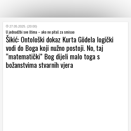
KATEGORIJE
27.05.2025. (20:00)
U jednadžbi sve štima – ako ne pitaš za smisao
Šikić: Ontološki dokaz Kurta Gödela logički
HRVATSKI
vodi do Boga koji nužno postoji. No, taj
WEB
“matematički” Bog dijeli malo toga s
božanstvima stvarnih vjera