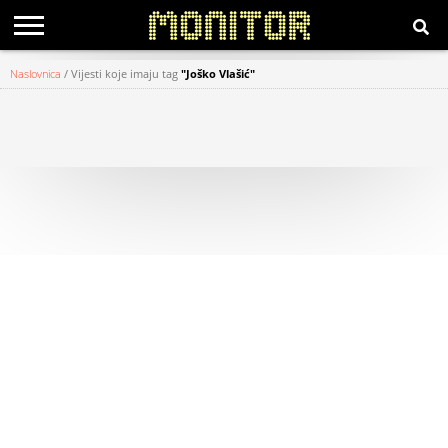
Naslovnica
/
Vijesti koje imaju tag
"Joško Vlašić"
KATEGORIJE
HRVATSKI
WEB