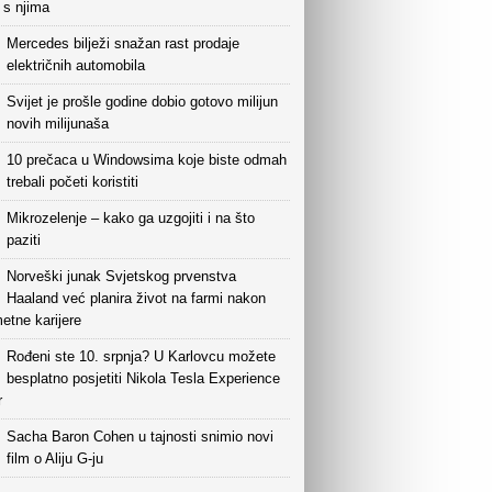
i s njima
Mercedes bilježi snažan rast prodaje
električnih automobila
Svijet je prošle godine dobio gotovo milijun
novih milijunaša
10 prečaca u Windowsima koje biste odmah
trebali početi koristiti
Mikrozelenje – kako ga uzgojiti i na što
paziti
Norveški junak Svjetskog prvenstva
Haaland već planira život na farmi nakon
etne karijere
Rođeni ste 10. srpnja? U Karlovcu možete
besplatno posjetiti Nikola Tesla Experience
r
Sacha Baron Cohen u tajnosti snimio novi
film o Aliju G-ju