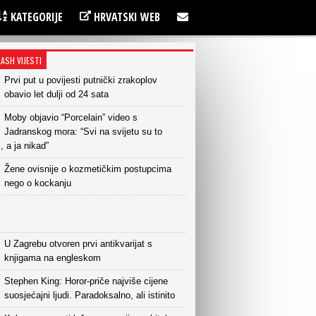
KATEGORIJE
HRVATSKI WEB
LASH VIJESTI
Prvi put u povijesti putnički zrakoplov
obavio let dulji od 24 sata
Moby objavio “Porcelain” video s
Jadranskog mora: “Svi na svijetu su to
i, a ja nikad”
Žene ovisnije o kozmetičkim postupcima
nego o kockanju
U Zagrebu otvoren prvi antikvarijat s
knjigama na engleskom
Stephen King: Horor-priče najviše cijene
suosjećajni ljudi. Paradoksalno, ali istinito