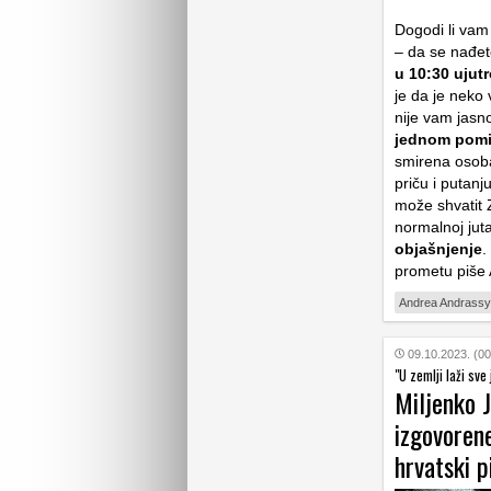
Dogodi li vam
– da se nađet
u 10:30 ujut
je da je neko
nije vam jasno
jednom pomis
smirena osoba
priču i putanj
može shvatit 
normalnoj juta
objašnjenje
.
prometu piše
Andrea Andrassy
09.10.2023. (00
"U zemlji laži sve
Miljenko J
izgovoren
hrvatski p