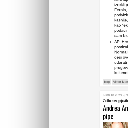
izrekli
Ferala,
podvizim
kasnije,
kao “eks
podacim
sam bio
AP: Hrv
postizal
Normaln
desi ov
udarati
progova
kolumni
blog
Viktor Ivan
08.10.2023. (09
Zašto nas gnjavit
Andrea And
pipe