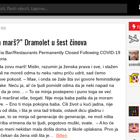
F
:00)
m marš?” Dramolet u šest činova
snimil
a zovu marš! Mislin, razumin ja ženska prava i sve, i slažen
ali ne moreš odma tu neku ratnu priču udrit, sad ćemo
sve pokosit. – Mae, i onda se žale šta svi govore feministkinje
ke. Neću ja, al’ će ljudi pomislit odma da je neki napad na
vo da je ono… – To se minja postepeno i puno toga se već
š marširat više, bogati. Nije moja baba patila da ja moram
. – Eno ti moja pokojna baba. Cili život u kući jadna, nije
 od dida, i šta je ona tad tribala, ostavit dicu gladnu i
ae, to se minja od generacije do generacije, ne moš ništa
Triba vrimena da to ljudi, pogotovo muški, svate. – A ko će
o meni nekidan mala došla doma iz škole uplakana. Prvo ja
, čekan da žena vidi šta je…
Bilten