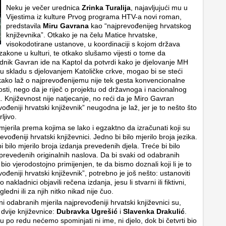
Neku je večer urednica
Zrinka Turalija
, najavljujući mu u
Vijestima iz kulture Prvog programa HTV-a novi roman,
predstavila
Miru Gavrana
kao “najprevođenijeg hrvatskog
književnika”. Otkako je na čelu Matice hrvatske,
visokodotirane ustanove, u koordinaciji s kojom država
zakone u kulturi, te otkako slušamo vijesti o tome da
dnik Gavran ide na Kaptol da potvrdi kako je djelovanje MH
u skladu s djelovanjem Katoličke crkve, mogao bi se steći
ako laž o najprevođenijemu nije tek gesta konvencionalne
osti, nego da je riječ o projektu od državnoga i nacionalnog
. Književnost nije natjecanje, no reći da je Miro Gavran
ođeniji hrvatski književnik” neugodna je laž, jer je to nešto što
rljivo.
 mjerila prema kojima se lako i egzaktno da izračunati koji su
evođeniji hrvatski književnici. Jedno bi bilo mjerilo broja jezika.
i bilo mjerilo broja izdanja prevedenih djela. Treće bi bilo
 prevedenih originalnih naslova. Da bi svaki od odabranih
a bio vjerodostojno primijenjen, te da bismo doznali koji li je to
ođeniji hrvatski književnik”, potrebno je još nešto: ustanoviti
to nakladnici objavili rečena izdanja, jesu li stvarni ili fiktivni,
ugledni ili za njih nitko nikad nije čuo.
ni odabranih mjerila najprevođeniji hrvatski književnici su,
 dvije književnice:
Dubravka Ugrešić
i
Slavenka Drakulić
.
 po redu nećemo spominjati ni ime, ni djelo, dok bi četvrti bio