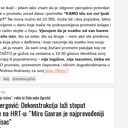
 se ikad – pitam iako znam da je odgovor vjerojatno potvrdan
e u prometu usred dana i pomislite
“KAMO idu svi ovi ljudi
ro?”
Ne mora nužno bit 10:30h, može bit i dva popodne, bitno
 vrijeme u danu koje inače ne podrazumijeva prometni kolaps i
 zašto stojite u čepu.
Vjerujem da je svatko od vas barem
lio isto
, što za sebe, što za druge – osim ako ste predivna,
 koja pliva s delfinima i koja razumije da svatko ima svoju
u, ali ja nisam. Ja sam onaj živčani prometni patuljak koji ne
ZAŠTO je gužva na cestama u 10:30 gotovo identična onoj
rnjoj ili popodnevnoj –
nije logično, nije razumno, treba mi
 O prometu, prometnim čepovima i sličnim dogodovštinama u
 Andrea Andrassy za svoj
blog.
(Miss7)
blog
prometna gužva
:00)
 je istina", rekla bi Dubravka Ugrešić
ergović: Dekonstrukcija laži stoput
e na HRT-u: “Miro Gavran je najprevođeniji
isac”