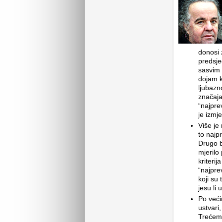
donosi 
predsje
sasvim 
dojam k
ljubazn
značaja
“najprev
je izmje
Više je
to najpr
Drugo b
mjerilo
kriterij
“najprev
koji su 
jesu li 
Po veći
ustvari,
Trećemu