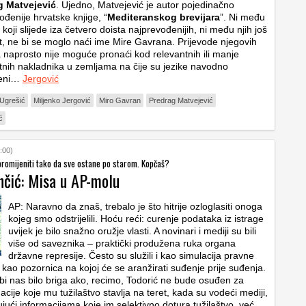
g Matvejević
. Ujedno, Matvejević je autor pojedinačno
ođenije hrvatske knjige, “
Mediteranskog brevijara
”. Ni među
 koji slijede iza četvero doista najprevođenijih, ni među njih još
t, ne bi se moglo naći ime Mire Gavrana. Prijevode njegovih
naprosto nije moguće pronaći kod relevantnih ili manje
tnih nakladnika u zemljama na čije su jezike navodno
deni…
Jergović
Ugrešić
Miljenko Jergović
Miro Gavran
Predrag Matvejević
ć
:00)
promijeniti tako da sve ostane po starom. Kopčaš?
nčić: Misa u AP-molu
AP: Naravno da znaš, trebalo je što hitrije ozloglasiti onoga
kojeg smo odstrijelili. Hoću reći: curenje podataka iz istrage
uvijek je bilo snažno oružje vlasti. A novinari i mediji su bili
više od saveznika – praktički produžena ruka organa
državne represije. Često su služili i kao simulacija pravne
 kao pozornica na kojoj će se aranžirati suđenje prije suđenja.
 bi nas bilo briga ako, recimo, Todorić ne bude osuđen za
nacije koje mu tužilaštvo stavlja na teret, kada su vodeći mediji,
ujući informacijama koje im selektivno dotura tužilaštvo, već