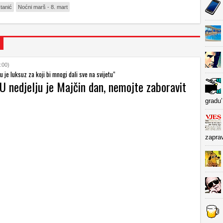
tanić
Noćni marš - 8. mart
:00)
je luksuz za koji bi mnogi dali sve na svijetu“
U nedjelju je Majčin dan, nemojte zaboravit
gradu’
zapra