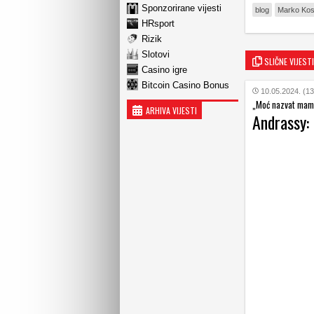
Sponzorirane vijesti
blog
Marko Kos
HRsport
Rizik
Slotovi
SLIČNE VIJESTI
Casino igre
Bitcoin Casino Bonus
10.05.2024. (13
„Moć nazvat mamu 
ARHIVA VIJESTI
Andrassy: 