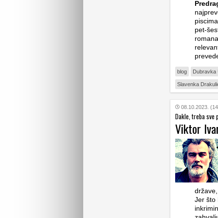
Predra
najprev
piscima
pet-šes
romana 
relevan
preve
blog
Dubravka 
Slavenka Drakuli
08.10.2023. (14
Dakle, treba sve 
Viktor Iva
države,
Jer što
inkrimi
zahvalj