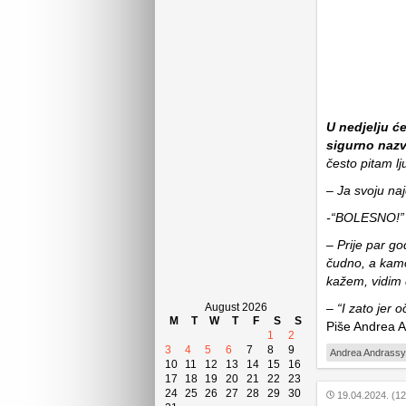
U nedjelju će
sigurno nazv
često pitam lj
– Ja svoju na
-“BOLESNO!”
– Prije par g
čudno, a kamo 
kažem, vidim 
– “I zato jer
August 2026
M
T
W
T
F
S
S
Piše Andrea 
1
2
3
4
5
6
7
8
9
Andrea Andrassy
10
11
12
13
14
15
16
17
18
19
20
21
22
23
24
25
26
27
28
29
30
19.04.2024. (12