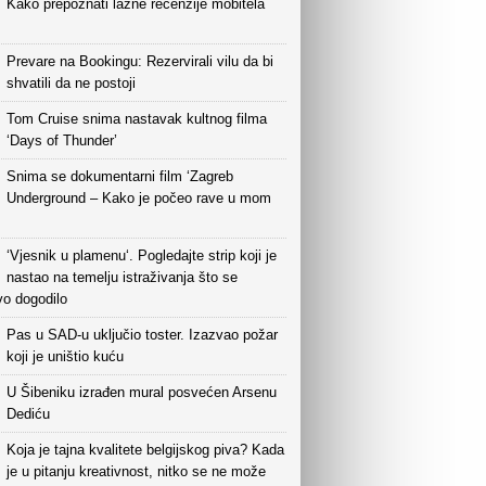
Kako prepoznati lažne recenzije mobitela
Prevare na Bookingu: Rezervirali vilu da bi
shvatili da ne postoji
Tom Cruise snima nastavak kultnog filma
‘Days of Thunder’
Snima se dokumentarni film ‘Zagreb
Underground – Kako je počeo rave u mom
‘Vjesnik u plamenu‘. Pogledajte strip koji je
nastao na temelju istraživanja što se
vo dogodilo
Pas u SAD-u uključio toster. Izazvao požar
koji je uništio kuću
U Šibeniku izrađen mural posvećen Arsenu
Dediću
Koja je tajna kvalitete belgijskog piva? Kada
je u pitanju kreativnost, nitko se ne može