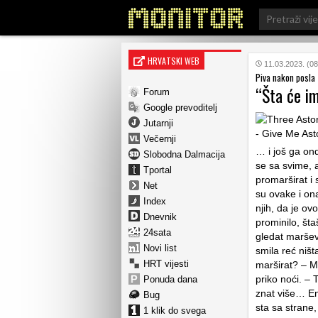
Search
for:
HRVATSKI WEB
11.03.2023. (08
Piva nakon posla
“Šta će i
Forum
Google prevoditelj
Jutarnji
Večernji
… i još ga ond
Slobodna Dalmacija
se sa svime, 
Tportal
promarširat i 
Net
su ovake i ona
Index
njih, da je o
Dnevnik
prominilo, šta
24sata
gledat marševe
Novi list
smila reć ništa
HRT vijesti
marširat? – M
priko noći. – 
Ponuda dana
znat više… En
Bug
sta sa strane
1 klik do svega