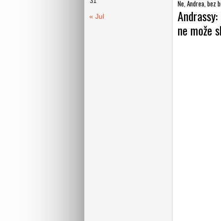
31
Ne, Andrea, bez br
Andrassy: 
« Jul
ne može s