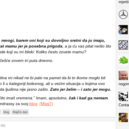
mjerit
 mnogi, barem oni koji su dovoljno sretni da ju imaju,
at mamu jer je posebna prigoda
, a ja ću vas pitat nešto što
ude koji su mi bliski: Koliko često zovete mamu?
jčešće zovem tri puta dnevno.
odina mi nikad ne bi palo na pamet da bi to ikome moglo bit
li u kategoriji bolesnog, ali u većini situacija u kojima ovo
nogom
da ljudima nije jasno zašto.
Zato jer želim – i zato jer mogu.
 očito imaš vremena.” Imam, apsolutno,
čak i kad ga nemam
.
Andrassy za svoj
blog
.
(Miss7)
Centa
blog
Majčin dan
:00)