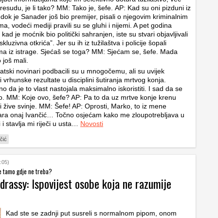
 presudu, je li tako? MM: Tako je, šefe. AP: Kad su oni pizduni iz
 dok je Sanader još bio premijer, pisali o njegovim kriminalnim
a, vodeći mediji pravili su se gluhi i nijemi. A pet godina
 kad je moćnik bio politički sahranjen, iste su stvari objavljivali
kluzivna otkrića”. Jer su ih iz tužilaštva i policije šopali
a iz istrage. Sjećaš se toga? MM: Sjećam se, šefe. Mada
 još mali.
atski novinari podbacili su u mnogočemu, ali su uvijek
i vrhunske rezultate u disciplini šutiranja mrtvog konja.
o da je to vlast nastojala maksimalno iskoristiti. I sad da se
o. MM: Koje ovo, šefe? AP: Pa to da uz mrtve konje krenu
 i žive svinje. MM: Šefe! AP: Oprosti, Marko, to iz mene
ra onaj Ivančić… Točno osjećam kako me zloupotrebljava u
 i stavlja mi riječi u usta…
Novosti
čić
:05)
e tamo gdje ne treba?
rassy: Ispovijest osobe koja ne razumije
Kad ste se zadnji put susreli s normalnom pipom, onom