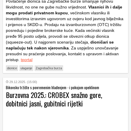
Povlačenje dionica sa Zagrebačke burze smanjuje njihovu
likvidnost, no one ne gube nužno vrijednost.
Vlasnici ih i dalje
mogu prodati privatnom kupcu
, većinskom vlasniku ili
investitorima izravnim ugovorom uz ovjeru kod javnog bilježnika
i prijenos u SKDD-u. Prodaju na izvanburzovnom (OTC) tržištu
posreduju i pojedine brokerske kuće. Kada većinski vlasnik
pređe 95 posto udjela, provodi se obvezni otkup dionica
(
squeeze-out
). U najgorem scenariju stečaja,
dioničari se
naplaćuju tek nakon vjerovnika
. Za uspješno unovčavanje
presudni su praćenje poslovanja, kontakt s upravom i aktivan
pristup.
tportal
dionice
ulaganje
Zagrebačka burza
29.12.2025. (15:00)
Bikovsko tržište s povremenim hlađenjem - i pokojom opeklinom
Burzovna 2025.: CROBEX snažno gore,
dobitnici jasni, gubitnici rijetki