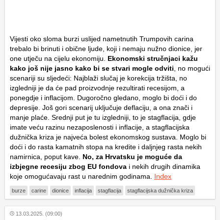
Vijesti oko sloma burzi uslijed nametnutih Trumpovih carina
trebalo bi brinuti i obične ljude, koji i nemaju nužno dionice, jer
one utječu na cijelu ekonomiju.
Ekonomski stručnjaci kažu
kako još nije jasno kako bi se stvari mogle odviti
, no mogući
scenariji su sljedeći: Najblaži slučaj je korekcija tržišta, no
izgledniji je da će pad proizvodnje rezultirati recesijom, a
ponegdje i inflacijom. Dugoročno gledano, moglo bi doći i do
depresije. Još gori scenarij uključuje deflaciju, a ona znači i
manje plaće. Srednji put je tu izgledniji, to je stagflacija, gdje
imate veću razinu nezaposlenosti i inflacije, a stagflacijska
dužnička kriza je najveća bolest ekonomskog sustava. Moglo bi
doći i do rasta kamatnih stopa na kredite i daljnjeg rasta nekih
namirnica, poput kave.
No, za Hrvatsku je moguće da
izbjegne recesiju zbog EU fondova
i nekih drugih dinamika
koje omogućavaju rast u narednim godinama.
Index
burze
carine
dionice
inflacija
stagflacija
stagflacijska dužnička kriza
13.03.2025. (09:00)