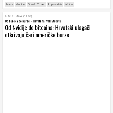
burze
dionice
Donald Trump
kriptovalute
tržište
06.11.2024. (11:00)
Od bureka do burze – Hrvati na Wall Streetu
Od Nvidije do bitcoina: Hrvatski ulagači
otkrivaju čari američke burze