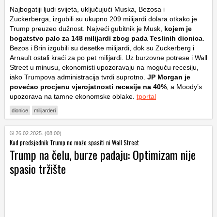
Najbogatiji ljudi svijeta, uključujući Muska, Bezosa i
Zuckerberga, izgubili su ukupno 209 milijardi dolara otkako je
Trump preuzeo dužnost. Najveći gubitnik je Musk,
kojem je
bogatstvo palo za 148 milijardi zbog pada Teslinih dionica
.
Bezos i Brin izgubili su desetke milijardi, dok su Zuckerberg i
Arnault ostali kraći za po pet milijardi. Uz burzovne potrese i Wall
Street u minusu, ekonomisti upozoravaju na moguću recesiju,
iako Trumpova administracija tvrdi suprotno.
JP Morgan je
povećao procjenu vjerojatnosti recesije na 40%
, a Moody’s
upozorava na tamne ekonomske oblake.
tportal
dionice
milijarderi
26.02.2025. (08:00)
Kad predsjednik Trump ne može spasiti ni Wall Street
Trump na čelu, burze padaju: Optimizam nije
spasio tržište