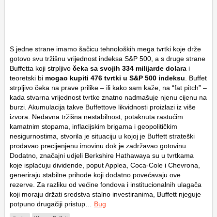
S jedne strane imamo šačicu tehnoloških mega tvrtki koje drže
gotovo svu tržišnu vrijednost indeksa S&P 500, a s druge strane
Buffetta koji strpljivo
čeka sa svojih 334 milijarde dolara
i
teoretski bi
mogao kupiti 476 tvrtki u S&P 500 indeksu
. Buffet
strpljivo čeka na prave prilike – ili kako sam kaže, na “fat pitch” –
kada stvarna vrijednost tvrtke znatno nadmašuje njenu cijenu na
burzi. Akumulacija takve Buffettove likvidnosti proizlazi iz više
izvora. Nedavna tržišna nestabilnost, potaknuta rastućim
kamatnim stopama, inflacijskim brigama i geopolitičkim
nesigurnostima, stvorila je situaciju u kojoj je Buffett strateški
prodavao precijenjenu imovinu dok je zadržavao gotovinu.
Dodatno, značajni udjeli Berkshire Hathawaya su u tvrtkama
koje isplaćuju dividende, poput Applea, Coca-Cole i Chevrona,
generiraju stabilne prihode koji dodatno povećavaju ove
rezerve. Za razliku od većine fondova i institucionalnih ulagača
koji moraju držati sredstva stalno investiranima, Buffett njeguje
potpuno drugačiji pristup…
Bug