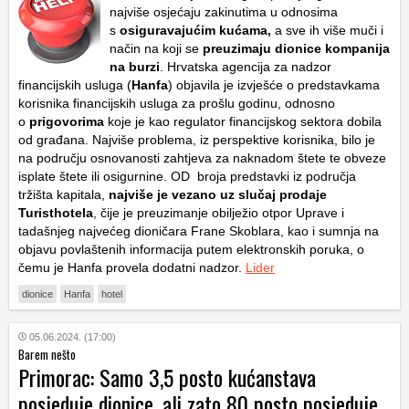
najviše osjećaju zakinutima u odnosima
s
osiguravajućim kućama,
a sve ih više muči i
način na koji se
preuzimaju dionice kompanija
na burzi
. Hrvatska agencija za nadzor
financijskih usluga (
Hanfa
) objavila je izvješće o predstavkama
korisnika financijskih usluga za prošlu godinu, odnosno
o
prigovorima
koje je kao regulator financijskog sektora dobila
od građana. Najviše problema, iz perspektive korisnika, bilo je
na području osnovanosti zahtjeva za naknadom štete te obveze
isplate štete ili osigurnine. OD broja predstavki iz područja
tržišta kapitala,
najviše je vezano uz slučaj prodaje
Turisthotela
, čije je preuzimanje obilježio otpor Uprave i
tadašnjeg najvećeg dioničara Frane Skoblara, kao i sumnja na
objavu povlaštenih informacija putem elektronskih poruka, o
čemu je Hanfa provela dodatni nadzor.
Lider
dionice
Hanfa
hotel
05.06.2024. (17:00)
Barem nešto
Primorac: Samo 3,5 posto kućanstava
posjeduje dionice, ali zato 80 posto posjeduje