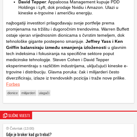
David Tepper
: Appaloosa Management kupuje PDD
Holdings i Lyft, dok prodaje Nvidiu i Amazon. Ulazi u
kineske e-trgovine i američku energiju.
najbogatiji investitori prilagođavaju svoje portfelje prema
promjenama na tržištu i dugoročnim trendovima. Warren Buffett
ostaje vjeran vrijednosnim dionicama s čvrstim temeljem, dok
tehnološke gigante postepeno smanjuje.
Jeffrey Yass i Ken
Griffin balansiraju između smanjenja izloženosti
u glavnim
tech indeksima i fokusiranja na specifične sektore poput
medicinske tehnologije. Steven Cohen i David Tepper
eksperimentiraju s različitim industrijama, uključujući kineske e-
trgovine i distribuciju. Glavna poruka: čak i milijarderi često
diverzificiraju, izlaze iz trendovskih pozicija i traže nove prilike.
Forbes
dionice
milijarderi
ulagači
SLIČNE VIJESTI
Četvrtak (13:00)
Gdje je broker kad ga trebaš?