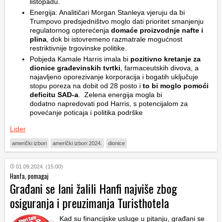
listopadu.
Energija: Analitičari Morgan Stanleya vjeruju da bi
Trumpovo predsjedništvo moglo dati prioritet smanjenju
regulatornog opterećenja
domaće proizvodnje nafte i
plina
, dok bi istovremeno razmatrale mogućnost
restriktivnije trgovinske politike.
Pobjeda Kamale Harris imala bi
pozitivno kretanje za
dionice građevinskih tvrtki
, farmaceutskih divova, a
najavljeno oporezivanje korporacija i bogatih uključuje
stopu poreza na dobit od 28 posto i
to bi moglo pomoći
deficitu SAD-a
. Zelena energija mogla bi
dodatno napredovati pod Harris, s potencijalom za
povećanje poticaja i politika podrške
Lider
američki izbori
američki izbori 2024.
dionice
01.09.2024. (15:00)
Hanfa, pomagaj
Građani se lani žalili Hanfi najviše zbog
osiguranja i preuzimanja Turisthotela
Kad su financijske usluge u pitanju, građani se