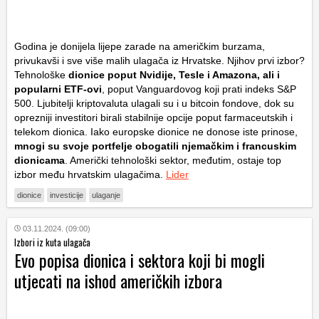
Godina je donijela lijepe zarade na američkim burzama,
privukavši i sve više malih ulagača iz Hrvatske. Njihov prvi izbor?
Tehnološke
dionice poput Nvidije, Tesle i Amazona, ali i
popularni ETF-ovi
, poput Vanguardovog koji prati indeks S&P
500. Ljubitelji kriptovaluta ulagali su i u bitcoin fondove, dok su
oprezniji investitori birali stabilnije opcije poput farmaceutskih i
telekom dionica. Iako europske dionice ne donose iste prinose,
mnogi su svoje portfelje obogatili njemačkim i francuskim
dionicama
. Američki tehnološki sektor, međutim, ostaje top
izbor među hrvatskim ulagačima.
Lider
dionice
investicije
ulaganje
03.11.2024. (09:00)
Izbori iz kuta ulagača
Evo popisa dionica i sektora koji bi mogli
utjecati na ishod američkih izbora