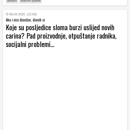
dionice
Warren Buffett
08.04.2025. (22:00)
Ako i nisi dioničar, dionik si
Koje su posljedice sloma burzi uslijed novih
carina? Pad proizvodnje, otpuštanje radnika,
socijalni problemi…