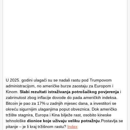
U 2025. godini ulagači su se nadali rastu pod Trumpovom
administracijom, no američke burze zaostaju za Europom i
Kinom.
Slabi rezultati istraživanja potrošačkog povjerenja
i
zabrinutost zbog inflacije dovode do pada američkih indeksa.
Bitcoin je pao za 17% u zadnjih mjesec dana, a investitori se
okreću sigurnijim ulaganjima poput obveznica. Dok američko
tržište stagnira, Europa i Kina bilježe rast, osobito kineske
tehnološke
dionice koje uživaju veliku potražnju
.Postavlja se
pitanje – je li kraj tržišnom rastu?
Index