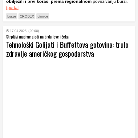
obilježili i prvi koraci prema regionalnom
povezivanju burzi.
tportal
burze
CROBEX
dionice
17.04.2025. (20:00)
Strpljivi mudrac sjedi na brdu love i čeka
Tehnološki Golijati i Buffettova gotovina: trulo
zdravlje američkog gospodarstva