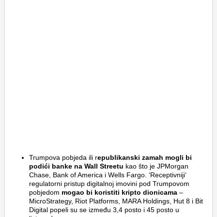
Trumpova pobjeda ili r
epublikanski zamah mogli bi
podići banke na Wall Streetu
kao što je JPMorgan
Chase, Bank of America i Wells Fargo. ‘Receptivniji‘
regulatorni pristup digitalnoj imovini pod Trumpovom
pobjedom
mogao bi koristiti kripto dionicama
–
MicroStrategy, Riot Platforms, MARA Holdings, Hut 8 i Bit
Digital popeli su se između 3,4 posto i 45 posto u