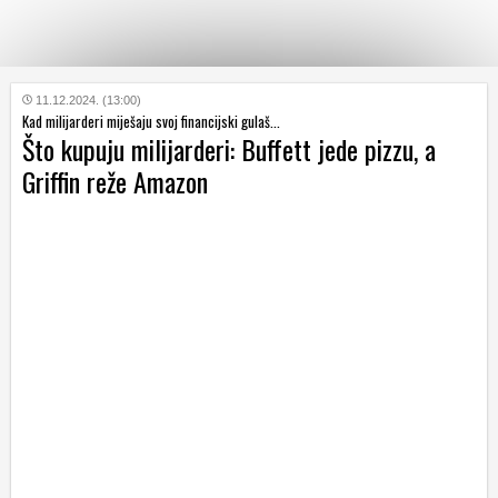
KATEGORIJE
11.12.2024. (13:00)
Kad milijarderi miješaju svoj financijski gulaš...
Što kupuju milijarderi: Buffett jede pizzu, a
HRVATSKI
Griffin reže Amazon
WEB