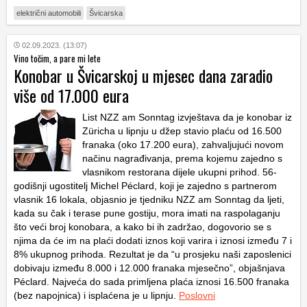
električni automobili
Švicarska
02.09.2023. (13:07)
Vino točim, a pare mi lete
Konobar u Švicarskoj u mjesec dana zaradio
više od 17.000 eura
List NZZ am Sonntag izvještava da je konobar iz
Züricha u lipnju u džep stavio plaću od 16.500
franaka (oko 17.200 eura), zahvaljujući novom
načinu nagrađivanja, prema kojemu zajedno s
vlasnikom restorana dijele ukupni prihod. 56-
godišnji ugostitelj Michel Péclard, koji je zajedno s partnerom
vlasnik 16 lokala, objasnio je tjedniku NZZ am Sonntag da ljeti,
kada su čak i terase pune gostiju, mora imati na raspolaganju
što veći broj konobara, a kako bi ih zadržao, dogovorio se s
njima da će im na plaći dodati iznos koji varira i iznosi između 7 i
8% ukupnog prihoda. Rezultat je da “u prosjeku naši zaposlenici
dobivaju između 8.000 i 12.000 franaka mjesečno”, objašnjava
Péclard. Najveća do sada primljena plaća iznosi 16.500 franaka
(bez napojnica) i isplaćena je u lipnju.
Poslovni