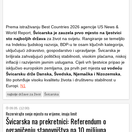
Prema istraživanju
Best Countries 2026
agencije
US News &
World Report
,
Švicarska je zauzela prvo mjesto na ljestvici
sto najboljih država
za život na svijetu. Rangiranje se temeljilo
na Indeksu ljudskog razvoja, BDP-u te osam ključnih kategorija,
uključujući zdravstvo, gospodarstvo i upravljanje. Švicarska je
briljirala zahvaljujući političkoj stabilnosti, visokim plaćama, niskoj
inflaciji i razvijenim javnim uslugama. Cijeli vrh ljestvice pripao je
isključivo europskim zemljama, pa prvih pet mjesta
uz vodeću
Švicarsku drže Danska, Švedska, Njemačka i Nizozemska
,
što potvrđuje visoku kvalitetu života i društvenu stabilnost u
Europi.
N1
najbolje države za život
Švicarska
09.05. (12:00)
Rezervirajte svoje mjesto na vrijeme, imaju limit
Švicarska na prekretnici: Referendum o
ograničenju stanovništva na 10 milijuna