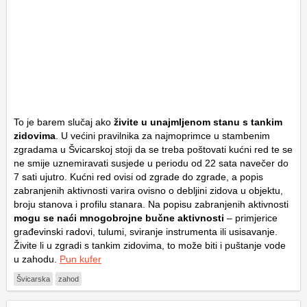
To je barem slučaj ako
živite u unajmljenom stanu s tankim
zidovima
. U većini pravilnika za najmoprimce u stambenim
zgradama u Švicarskoj stoji da se treba poštovati kućni red te se
ne smije uznemiravati susjede u periodu od 22 sata navečer do
7 sati ujutro. Kućni red ovisi od zgrade do zgrade, a popis
zabranjenih aktivnosti varira ovisno o debljini zidova u objektu,
broju stanova i profilu stanara. Na popisu zabranjenih aktivnosti
mogu se naći mnogobrojne bučne aktivnosti
– primjerice
građevinski radovi, tulumi, sviranje instrumenta ili usisavanje.
Živite li u zgradi s tankim zidovima, to može biti i puštanje vode
u zahodu.
Pun kufer
Švicarska
zahod