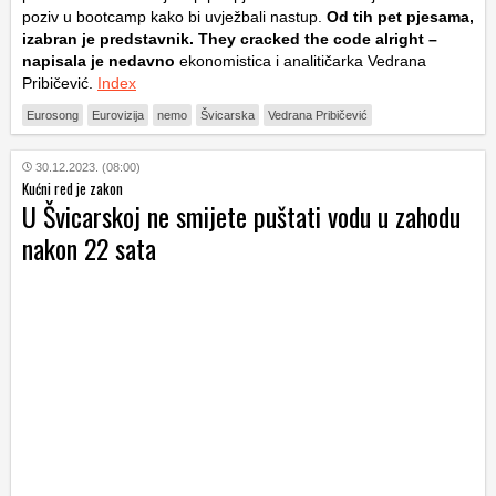
poziv u bootcamp kako bi uvježbali nastup.
Od tih pet pjesama,
izabran je predstavnik. They cracked the code alright –
napisala je nedavno
ekonomistica i analitičarka Vedrana
Pribičević.
Index
Eurosong
Eurovizija
nemo
Švicarska
Vedrana Pribičević
30.12.2023. (08:00)
Kućni red je zakon
U Švicarskoj ne smijete puštati vodu u zahodu
nakon 22 sata