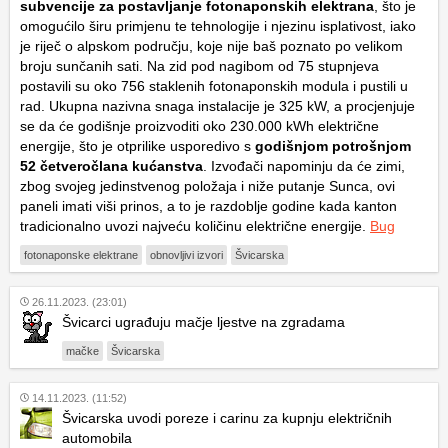
subvencije za postavljanje fotonaponskih elektrana
, što je
omogućilo širu primjenu te tehnologije i njezinu isplativost, iako
je riječ o alpskom području, koje nije baš poznato po velikom
broju sunčanih sati. Na zid pod nagibom od 75 stupnjeva
postavili su oko 756 staklenih fotonaponskih modula i pustili u
rad. Ukupna nazivna snaga instalacije je 325 kW, a procjenjuje
se da će godišnje proizvoditi oko 230.000 kWh električne
energije, što je otprilike usporedivo s
godišnjom potrošnjom
52 četveročlana kućanstva
. Izvođači napominju da će zimi,
zbog svojeg jedinstvenog položaja i niže putanje Sunca, ovi
paneli imati viši prinos, a to je razdoblje godine kada kanton
tradicionalno uvozi najveću količinu električne energije.
Bug
fotonaponske elektrane
obnovljivi izvori
Švicarska
26.11.2023. (23:01)
Švicarci ugrađuju mačje ljestve na zgradama
mačke
Švicarska
14.11.2023. (11:52)
Švicarska uvodi poreze i carinu za kupnju električnih
automobila