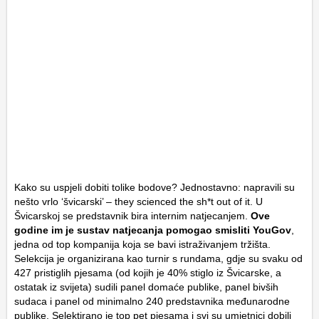
Kako su uspjeli dobiti tolike bodove? Jednostavno: napravili su
nešto vrlo ‘švicarski’ – they scienced the sh*t out of it. U
Švicarskoj se predstavnik bira internim natjecanjem.
Ove
godine im je sustav natjecanja pomogao smisliti YouGov
,
jedna od top kompanija koja se bavi istraživanjem tržišta.
Selekcija je organizirana kao turnir s rundama, gdje su svaku od
427 pristiglih pjesama (od kojih je 40% stiglo iz Švicarske, a
ostatak iz svijeta) sudili panel domaće publike, panel bivših
sudaca i panel od minimalno 240 predstavnika međunarodne
publike. Selektirano je top pet pjesama i svi su umjetnici dobili