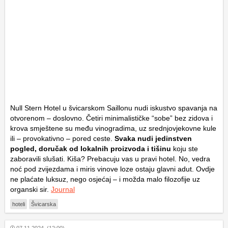
Null Stern Hotel u švicarskom Saillonu nudi iskustvo spavanja na
otvorenom – doslovno. Četiri minimalističke “sobe” bez zidova i
krova smještene su među vinogradima, uz srednjovjekovne kule
ili – provokativno – pored ceste.
Svaka nudi jedinstven
pogled, doručak od lokalnih proizvoda i tišinu
koju ste
zaboravili slušati. Kiša? Prebacuju vas u pravi hotel. No, vedra
noć pod zvijezdama i miris vinove loze ostaju glavni adut. Ovdje
ne plaćate luksuz, nego osjećaj – i možda malo filozofije uz
organski sir.
Journal
hoteli
Švicarska