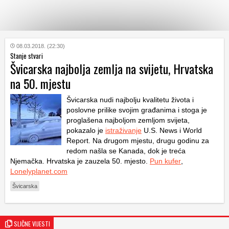
KATEGORIJE
08.03.2018. (22:30)
Stanje stvari
Švicarska najbolja zemlja na svijetu, Hrvatska
HRVATSKI
na 50. mjestu
WEB
Švicarska nudi najbolju kvalitetu života i
poslovne prilike svojim građanima i stoga je
proglašena najboljom zemljom svijeta,
pokazalo je
istraživanje
U.S. News i World
Report. Na drugom mjestu, drugu godinu za
redom našla se Kanada, dok je treća
Njemačka. Hrvatska je zauzela 50. mjesto.
Pun kufer
,
Lonelyplanet.com
Švicarska
SLIČNE VIJESTI