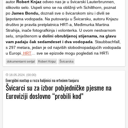
autor
Robert Knjaz
odveo nas je u švicarski Lauterbrunnen,
slikovito selo. Uspeli smo se na obližnji vrh Schilthorn, poznat
po
James Bondu,
doznali sve o švicarskom siru i divili se
ljepotama vodopada. Na putovanju u Švicarsku, autoru Knjazu
društvo je pravila pretplatnica HRT-a, Međimurka Martina
Strahija, inače fotografkinja i volonterka. U ovom nestvarnom
selu, smještenom
u dolini obrubljenoj stijenama, na glavu
vam padaju čak sedamdeset i dva vodopada
. Staubbachfall,
s 297 metara, jedan je od najviših slobodnopadajućih vodopada
u Europi.
HRT
… sve se epizode mogu pogledati na HRTi
dokumentarni serijal
Robert Knjaz
Švicarska
18.05.2024. (00:00)
Energični nastup u roza haljinici na vrtećem tanjuru
Švicarci su za izbor pobjedničke pjesme na
Euroviziji doslovno “probili kod”