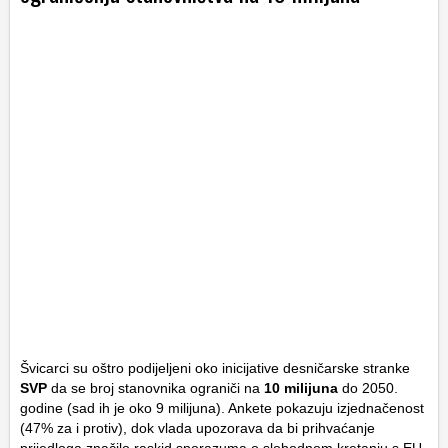
Švicarci su oštro podijeljeni oko inicijative desničarske stranke
SVP
da se broj stanovnika ograniči na
10 milijuna
do 2050.
godine (sad ih je oko 9 milijuna). Ankete pokazuju izjednačenost
(47% za i protiv), dok vlada upozorava da bi prihvaćanje
prijedloga značilo raskid sporazuma o slobodnom kretanju s EU-