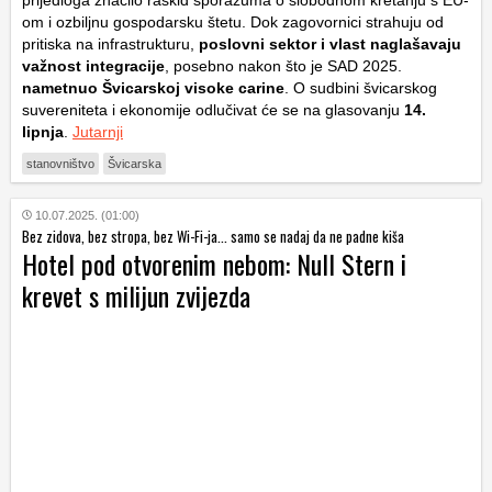
om i ozbiljnu gospodarsku štetu. Dok zagovornici strahuju od
pritiska na infrastrukturu,
poslovni sektor i vlast naglašavaju
važnost integracije
, posebno nakon što je SAD 2025.
nametnuo Švicarskoj visoke carine
. O sudbini švicarskog
suvereniteta i ekonomije odlučivat će se na glasovanju
14.
lipnja
.
Jutarnji
stanovništvo
Švicarska
10.07.2025. (01:00)
Bez zidova, bez stropa, bez Wi-Fi-ja... samo se nadaj da ne padne kiša
Hotel pod otvorenim nebom: Null Stern i
krevet s milijun zvijezda