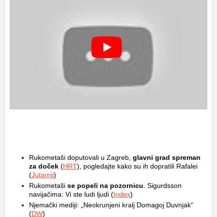
Rukometaši doputovali u Zagreb,
glavni grad spreman
za doček
(
HRT
), pogledajte kako su ih dopratili Rafalei
(
Jutarnji
)
Rukometaši
se popeli na pozornicu
. Sigurdsson
navijačima: Vi ste ludi ljudi (
Index
)
Njemački mediji: „Neokrunjeni kralj Domagoj Duvnjak“
(
DW
)