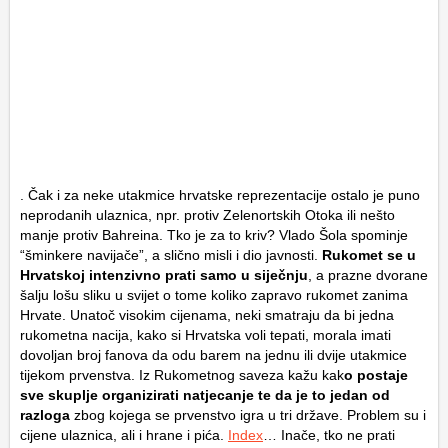
. Čak i za neke utakmice hrvatske reprezentacije ostalo je puno
neprodanih ulaznica, npr. protiv Zelenortskih Otoka ili nešto
manje protiv Bahreina. Tko je za to kriv? Vlado Šola spominje
“šminkere navijače”, a slično misli i dio javnosti.
Rukomet se u
Hrvatskoj intenzivno prati samo u siječnju
, a prazne dvorane
šalju lošu sliku u svijet o tome koliko zapravo rukomet zanima
Hrvate. Unatoč visokim cijenama, neki smatraju da bi jedna
rukometna nacija, kako si Hrvatska voli tepati, morala imati
dovoljan broj fanova da odu barem na jednu ili dvije utakmice
tijekom prvenstva. Iz Rukometnog saveza kažu kak
o postaje
sve skuplje organizirati natjecanje te da je to jedan od
razloga
zbog kojega se prvenstvo igra u tri države. Problem su i
cijene ulaznica, ali i hrane i pića.
Index
… Inače, tko ne prati