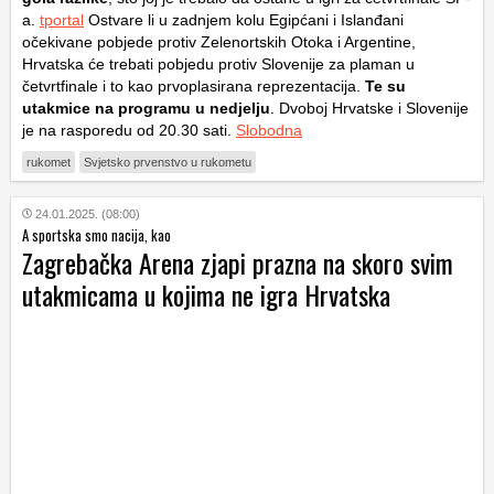
a.
tportal
Ostvare li u zadnjem kolu Egipćani i Islanđani
očekivane pobjede protiv Zelenortskih Otoka i Argentine,
Hrvatska će trebati pobjedu protiv Slovenije za plaman u
četvrtfinale i to kao prvoplasirana reprezentacija.
Te su
utakmice na programu u nedjelju
. Dvoboj Hrvatske i Slovenije
je na rasporedu od 20.30 sati.
Slobodna
rukomet
Svjetsko prvenstvo u rukometu
24.01.2025. (08:00)
A sportska smo nacija, kao
Zagrebačka Arena zjapi prazna na skoro svim
utakmicama u kojima ne igra Hrvatska