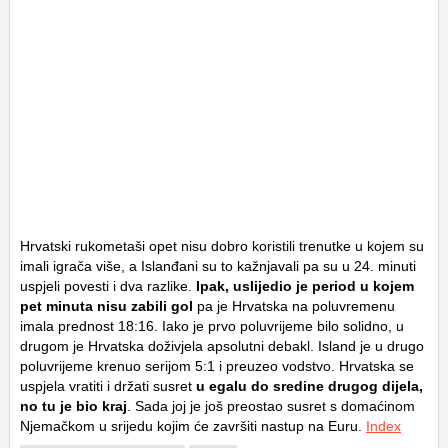
Hrvatski rukometaši opet nisu dobro koristili trenutke u kojem su
imali igrača više, a Islanđani su to kažnjavali pa su u 24. minuti
uspjeli povesti i dva razlike.
Ipak, uslijedio je period u kojem
pet minuta nisu zabili gol
pa je Hrvatska na poluvremenu
imala prednost 18:16. Iako je prvo poluvrijeme bilo solidno, u
drugom je Hrvatska doživjela apsolutni debakl. Island je u drugo
poluvrijeme krenuo serijom 5:1 i preuzeo vodstvo. Hrvatska se
uspjela vratiti i držati susret
u egalu do sredine drugog dijela,
no tu je bio kraj
. Sada joj je još preostao susret s domaćinom
Njemačkom u srijedu kojim će završiti nastup na Euru.
Index