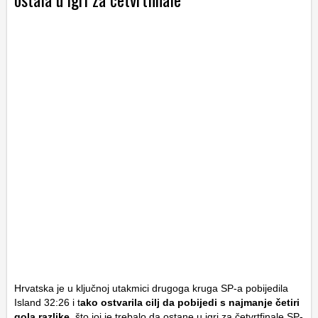
Hrvatska je u ključnoj utakmici drugoga kruga SP-a pobijedila
Island 32:26 i t
ako ostvarila cilj da pobijedi s najmanje četiri
gola razlike
, što joj je trebalo da ostane u igri za četvrtfinale SP-