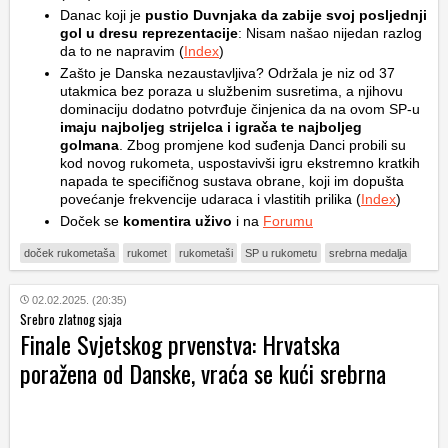
Danac koji je
pustio Duvnjaka da zabije svoj posljednji
gol u dresu reprezentacije
: Nisam našao nijedan razlog
da to ne napravim (
Index
)
Zašto je Danska nezaustavljiva? Održala je niz od 37
utakmica bez poraza u službenim susretima, a njihovu
dominaciju dodatno potvrđuje činjenica da na ovom SP-u
imaju najboljeg strijelca i igrača te najboljeg
golmana
. Zbog promjene kod suđenja Danci probili su
kod novog rukometa, uspostavivši igru ekstremno kratkih
napada te specifičnog sustava obrane, koji im dopušta
povećanje frekvencije udaraca i vlastitih prilika (
Index
)
Doček se
komentira uživo
i na
Forumu
doček rukometaša
rukomet
rukometaši
SP u rukometu
srebrna medalja
02.02.2025. (20:35)
Srebro zlatnog sjaja
Finale Svjetskog prvenstva: Hrvatska
poražena od Danske, vraća se kući srebrna