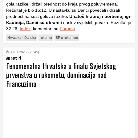
gola razlike i držali prednost do kraja prvog poluvremena.
Rezultat je bio 16:12. U nastavku su Danci povećali i držali
prednost na šest golova razlike
. Unatoč hrabroj i borbenoj igri
Kauboja, Danci su obranili
naslov svjetskih prvaka. Rezultat je
32:26.
Index
, komentari na
Forumu
Hrvatska - Danska
rukomet
SP u rukometu
30.01.2025. (23:45)
Au revoir!
Fenomenalna Hrvatska u finalu Svjetskog
prvenstva u rukometu, dominacija nad
Francuzima