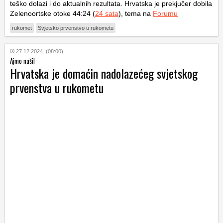
teško dolazi i do aktualnih rezultata. Hrvatska je prekjučer dobila
Zelenoortske otoke 44:24 (
24 sata
), tema na
Forumu
rukomet
Svjetsko prvenstvo u rukometu
27.12.2024. (08:00)
Ajmo naši!
Hrvatska je domaćin nadolazećeg svjetskog
prvenstva u rukometu