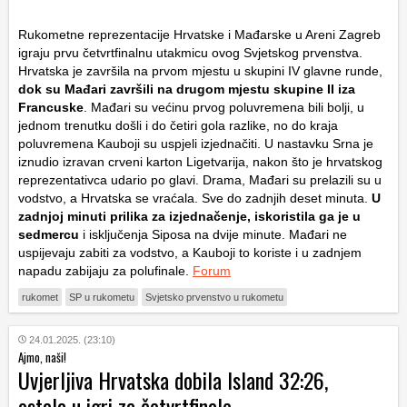
Rukometne reprezentacije Hrvatske i Mađarske u Areni Zagreb
igraju prvu četvrtfinalnu utakmicu ovog Svjetskog prvenstva.
Hrvatska je završila na prvom mjestu u skupini IV glavne runde,
dok su Mađari završili na drugom mjestu skupine II iza
Francuske
. Mađari su većinu prvog poluvremena bili bolji, u
jednom trenutku došli i do četiri gola razlike, no do kraja
poluvremena Kauboji su uspjeli izjednačiti. U nastavku Srna je
iznudio izravan crveni karton Ligetvarija, nakon što je hrvatskog
reprezentativca udario po glavi. Drama, Mađari su prelazili su u
vodstvo, a Hrvatska se vraćala. Sve do zadnjih deset minuta.
U
zadnjoj minuti prilika za izjednačenje, iskoristila ga je u
sedmercu
i isključenja Siposa na dvije minute. Mađari ne
uspijevaju zabiti za vodstvo, a Kauboji to koriste i u zadnjem
napadu zabijaju za polufinale.
Forum
rukomet
SP u rukometu
Svjetsko prvenstvo u rukometu
24.01.2025. (23:10)
Ajmo, naši!
Uvjerljiva Hrvatska dobila Island 32:26,
ostala u igri za četvrtfinale