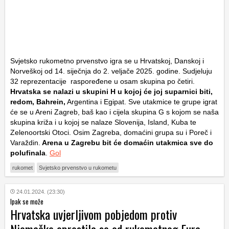
Svjetsko rukometno prvenstvo igra se u Hrvatskoj, Danskoj i
Norveškoj od 14. siječnja do 2. veljače 2025. godine. Sudjeluju
32 reprezentacije raspoređene u osam skupina po četiri.
Hrvatska se nalazi u skupini H u kojoj će joj suparnici biti,
redom, Bahrein,
Argentina i Egipat. Sve utakmice te grupe igrat
će se u Areni Zagreb, baš kao i cijela skupina G s kojom se naša
skupina križa i u kojoj se nalaze Slovenija, Island, Kuba te
Zelenoortski Otoci. Osim Zagreba, domaćini grupa su i Poreč i
Varaždin.
Arena u Zagrebu bit će domaćin utakmica sve do
polufinala
.
Gol
rukomet
Svjetsko prvenstvo u rukometu
24.01.2024. (23:30)
Ipak se može
Hrvatska uvjerljivom pobjedom protiv