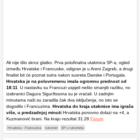
Ali nije išlo skroz glatko. Prva polufinalna utakmica SP-a, ogled
između Hrvatske i Francuske, odigran je u Areni Zagreb, a drugi
finalist bit će poznat sutra nakon susreta Danske i Portugala.
Hrvatska je na poluvremenu imala ogromnu prednost od
18:11
. U nastavku su Francuzi uspjeli nešto smanjiti razliku, no
izabranici Dagura Sigurðssona su je vraćali. U zadnjim
minutama naši su zaradila čak dva isključenja, no isto se
dogodilo i Francuzima.
Hrvatska do kraja utakmice ima igrača
više, u predzadnjoj minuti
Hrvatska ponovno dolazi na +4, a
Kuzmanović brani. Na kraju rezultat 31:28
Forum
Hrvatska - Francuska
rukomet
SP u rukometu