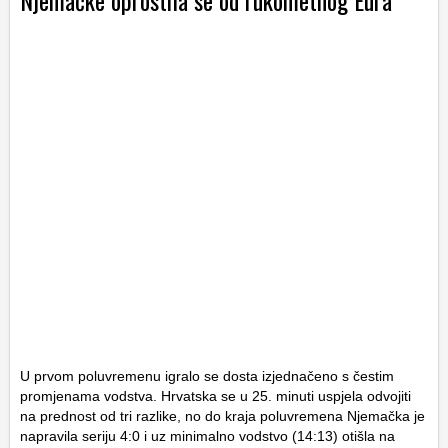
Njemačke oprostila se od rukometnog Eura
U prvom poluvremenu igralo se dosta izjednačeno s čestim
promjenama vodstva. Hrvatska se u 25. minuti uspjela odvojiti
na prednost od tri razlike, no do kraja poluvremena Njemačka je
napravila seriju 4:0 i uz minimalno vodstvo (14:13) otišla na