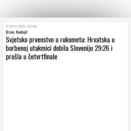
KATEGORIJE
26.01.2025. (22:02)
Bravo, Kauboji!
Svjetsko prvenstvo u rukometu: Hrvatska u
HRVATSKI
borbenoj utakmici dobila Sloveniju 29:26 i
WEB
prošla u četvrtfinale