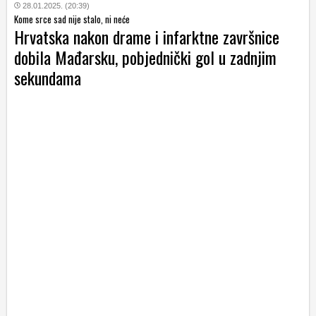
28.01.2025. (20:39)
Kome srce sad nije stalo, ni neće
Hrvatska nakon drame i infarktne završnice
dobila Mađarsku, pobjednički gol u zadnjim
sekundama