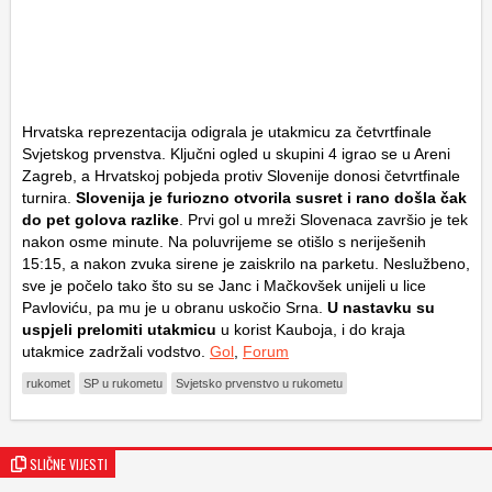
Hrvatska reprezentacija odigrala je utakmicu za četvrtfinale
Svjetskog prvenstva. Ključni ogled u skupini 4 igrao se u Areni
Zagreb, a Hrvatskoj pobjeda protiv Slovenije donosi četvrtfinale
turnira.
Slovenija je furiozno otvorila susret i rano došla čak
do pet golova razlike
. Prvi gol u mreži Slovenaca završio je tek
nakon osme minute. Na poluvrijeme se otišlo s neriješenih
15:15, a nakon zvuka sirene je zaiskrilo na parketu. Neslužbeno,
sve je počelo tako što su se Janc i Mačkovšek unijeli u lice
Pavloviću, pa mu je u obranu uskočio Srna.
U nastavku su
uspjeli prelomiti utakmicu
u korist Kauboja, i do kraja
utakmice zadržali vodstvo.
Gol
,
Forum
rukomet
SP u rukometu
Svjetsko prvenstvo u rukometu
SLIČNE VIJESTI