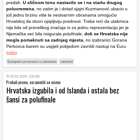
predah.
U sličnom tonu nastavilo se i na startu drugog
poluvremena
, no zatim je i dotad sjajni Kuzmanović ubacio u
još jednu brzinu više te nestvarnim obranama omogućio
Hrvatskoj da stvori opipljiviju prednost. Treba reći da utakmica
nije bila od prevelikog značaja ni za jednu reprezentaciju jer je
Njemačka već bila osigurala polufinale,
dok se Hrvatska nije
mogla pomaknuti sa zadnjeg mjesta
, no izabranici Gorana
Perkovca barem su uspjeli pobjedom završiti nastup na Euru.
Index
Europsko prvenstvo u rukometu
rukomet
22.01.2024. (18:20)
Probali jesmo, osramotili se nismo
Hrvatska izgubila i od Islanda i ostala bez
šansi za polufinale