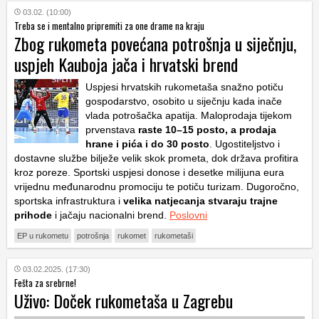
03.02. (10:00)
Treba se i mentalno pripremiti za one drame na kraju
Zbog rukometa povećana potrošnja u siječnju,
uspjeh Kauboja jača i hrvatski brend
Uspjesi hrvatskih rukometaša snažno potiču
gospodarstvo, osobito u siječnju kada inače
vlada potrošačka apatija. Maloprodaja tijekom
prvenstava
raste 10–15 posto, a prodaja
hrane i pića i do 30 posto
. Ugostiteljstvo i
dostavne službe bilježe velik skok prometa, dok država profitira
kroz poreze. Sportski uspjesi donose i desetke milijuna eura
vrijednu međunarodnu promociju te potiču turizam. Dugoročno,
sportska infrastruktura i
velika natjecanja stvaraju trajne
prihode
i jačaju nacionalni brend.
Poslovni
EP u rukometu
potrošnja
rukomet
rukometaši
03.02.2025. (17:30)
Fešta za srebrne!
Uživo: Doček rukometaša u Zagrebu