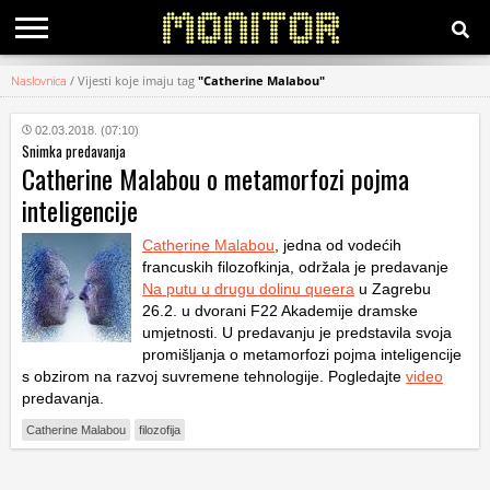
Naslovnica
/
Vijesti koje imaju tag
"Catherine Malabou"
KATEGORIJE
02.03.2018. (07:10)
Snimka predavanja
HRVATSKI
Catherine Malabou o metamorfozi pojma
WEB
inteligencije
Catherine Malabou
, jedna od vodećih
francuskih filozofkinja, održala je predavanje
Na putu u drugu dolinu queera
u Zagrebu
26.2. u dvorani F22 Akademije dramske
umjetnosti. U predavanju je predstavila svoja
promišljanja o metamorfozi pojma inteligencije
s obzirom na razvoj suvremene tehnologije. Pogledajte
video
predavanja.
Catherine Malabou
filozofija