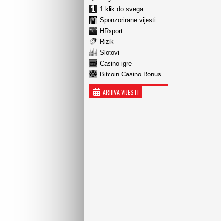
1 klik do svega
Sponzorirane vijesti
HRsport
Rizik
Slotovi
Casino igre
Bitcoin Casino Bonus
ARHIVA VIJESTI