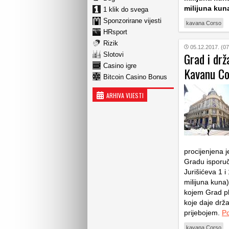
milijuna kun
1 klik do svega
Sponzorirane vijesti
kavana Corso
HRsport
Rizik
05.12.2017. (07
Grad i drž
Slotovi
Casino igre
Kavanu Co
Bitcoin Casino Bonus
ARHIVA VIJESTI
procijenjena 
Gradu isporuč
Jurišićeva 1 i
milijuna kuna)
kojem Grad pla
koje daje drža
prijebojem.
Po
kavana Corso