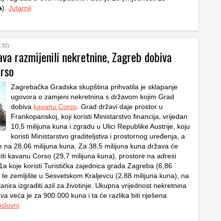
a
).
Jutarnji
:32)
ava razmijenili nekretnine, Zagreb dobiva
rso
Zagrebačka Gradska skupština prihvatila je sklapanje
ugovora o zamjeni nekretnina s državom kojim Grad
dobiva
kavanu Corso
. Grad državi daje prostor u
Frankopanskoj, koji koristi Ministarstvo financija, vrijedan
10,5 milijuna kuna i zgradu u Ulici Republike Austrije, koju
koristi Ministarstvo graditeljstva i prostornog uređenja, a
je na 28,06 milijuna kuna. Za 38,5 milijuna kuna država će
iti kavanu Corso (29,7 milijuna kuna), prostore na adresi
 1a koje koristi Turistička zajednica grada Zagreba (6,86
 te zemljište u Sesvetskom Kraljevcu (2,88 milijuna kuna), na
nira izgraditi azil za životinje. Ukupna vrijednost nekretnina
va veća je za 900.000 kuna i ta će razlika biti riješena
slovni