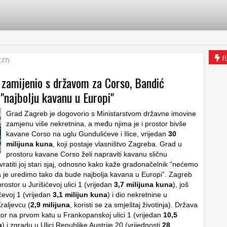
F
:27)
 zamijenio s državom za Corso, Bandić
 "najbolju kavanu u Europi"
Grad Zagreb je dogovorio s Ministarstvom državne imovine
zamjenu više nekretnina, a među njima je i prostor bivše
kavane Corso na uglu Gundulićeve i Ilice, vrijedan
30
milijuna kuna
, koji postaje vlasništvo Zagreba. Grad u
prostoru kavane Corso želi napraviti kavanu sličnu
vratiti joj stari sjaj, odnosno kako kaže gradonačelnik “nećemo
da je uredimo tako da bude najbolja kavana u Europi”. Zagreb
prostor u Jurišićevoj ulici 1 (vrijedan
3,7 milijuna kuna
), još
ćevoj 1 (vrijedan
3,1 milijun kuna
) i dio nekretnine u
aljevcu (
2,9 milijuna
, koristi se za smještaj životinja). Država
stor na prvom katu u Frankopanskoj ulici 1 (vrijedan
10,5
a
) i zgradu u Ulici Republike Austrije 20 (vrijednosti
28