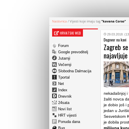
Naslovnica
/
Vijesti koje imaju tag
"kavana Corso"
HRVATSKI WEB
29.03.2018. (13
Dogovor na kavi
Zagreb se
Forum
Google prevoditelj
najavljuje
Jutarnji
Večernji
Slobodna Dalmacija
Tportal
Net
Index
nekadašnjoj i 
Dnevnik
žaliti novca 
24sata
je dobio još i 
Novi list
jedan u Juriši
HRT vijesti
Sesvetskom Kr
Ponuda dana
je dobila pro
milijuna kun
Bug