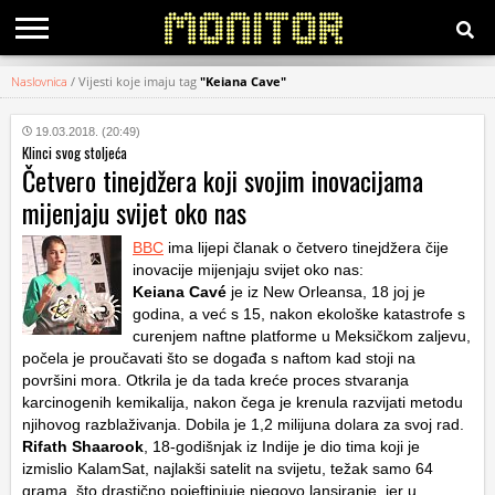
Naslovnica
/
Vijesti koje imaju tag
"Keiana Cave"
KATEGORIJE
19.03.2018. (20:49)
Klinci svog stoljeća
HRVATSKI
Četvero tinejdžera koji svojim inovacijama
WEB
mijenjaju svijet oko nas
BBC
ima lijepi članak o četvero tinejdžera čije
inovacije mijenjaju svijet oko nas:
Keiana Cavé
je iz New Orleansa, 18 joj je
godina, a već s 15, nakon ekološke katastrofe s
curenjem naftne platforme u Meksičkom zaljevu,
počela je proučavati što se događa s naftom kad stoji na
površini mora. Otkrila je da tada kreće proces stvaranja
karcinogenih kemikalija, nakon čega je krenula razvijati metodu
njihovog razblaživanja. Dobila je 1,2 milijuna dolara za svoj rad.
Rifath Shaarook
, 18-godišnjak iz Indije je dio tima koji je
izmislio KalamSat, najlakši satelit na svijetu, težak samo 64
grama, što drastično pojeftinjuje njegovo lansiranje, jer u