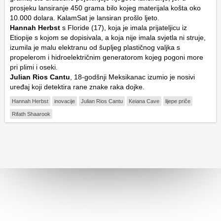
prosjeku lansiranje 450 grama bilo kojeg materijala košta oko
10.000 dolara. KalamSat je lansiran prošlo ljeto.
Hannah Herbst
s Floride (17), koja je imala prijateljicu iz
Etiopije s kojom se dopisivala, a koja nije imala svjetla ni struje,
izumila je malu elektranu od šupljeg plastičnog valjka s
propelerom i hidroelektričnim generatorom kojeg pogoni more
pri plimi i oseki.
Julian Rios Cantu
, 18-godšnji Meksikanac izumio je nosivi
uređaj koji detektira rane znake raka dojke.
Hannah Herbst
inovacije
Julian Rios Cantu
Keiana Cave
lijepe priče
Rifath Shaarook