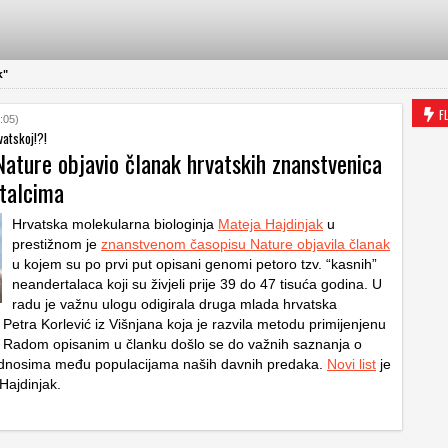
k"
F
:05)
vatskoj!?!
Nature objavio članak hrvatskih znanstvenica
talcima
Hrvatska molekularna biologinja
Mateja Hajdinjak
u
prestižnom je
znanstvenom časopisu Nature objavila članak
u kojem su po prvi put opisani genomi petoro tzv. “kasnih”
neandertalaca koji su živjeli prije 39 do 47 tisuća godina. U
radu je važnu ulogu odigirala druga mlada hrvatska
Petra Korlević iz Višnjana koja je razvila metodu primijenjenu
u. Radom opisanim u članku došlo se do važnih saznanja o
 odnosima među populacijama naših davnih predaka.
Novi list
je
Hajdinjak.