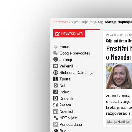
Naslovnica
/
Vijesti koje imaju tag
"Mateja Hajdinja
HRVATSKI WEB
24.03.2018. (10
Gdje oni žive u Hr
Prestižni 
Forum
Google prevoditelj
o Neander
Jutarnji
Večernji
Slobodna Dalmacija
Tportal
Net
Index
znanstvenica, 
Dnevnik
u istraživanj
24sata
kretanjima i
Novi list
razgovarao s 
HRT vijesti
Mateja Hajdinjak
Ponuda dana
Bug