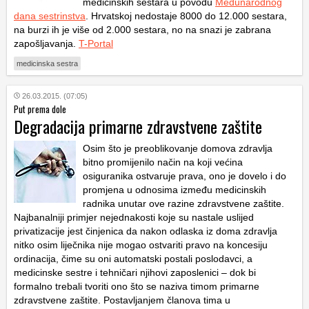
medicinskih sestara u povodu
Međunarodnog
dana sestrinstva
. Hrvatskoj nedostaje 8000 do 12.000 sestara,
na burzi ih je više od 2.000 sestara, no na snazi je zabrana
zapošljavanja.
T-Portal
medicinska sestra
26.03.2015. (07:05)
Put prema dole
Degradacija primarne zdravstvene zaštite
Osim što je preoblikovanje domova zdravlja
bitno promijenilo način na koji većina
osiguranika ostvaruje prava, ono je dovelo i do
promjena u odnosima između medicinskih
radnika unutar ove razine zdravstvene zaštite.
Najbanalniji primjer nejednakosti koje su nastale uslijed
privatizacije jest činjenica da nakon odlaska iz doma zdravlja
nitko osim liječnika nije mogao ostvariti pravo na koncesiju
ordinacija, čime su oni automatski postali poslodavci, a
medicinske sestre i tehničari njihovi zaposlenici – dok bi
formalno trebali tvoriti ono što se naziva timom primarne
zdravstvene zaštite. Postavljanjem članova tima u