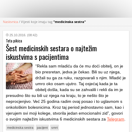
Naslovnica
/
Vijesti koje imaju tag
"medicinska sestra"
KATEGORIJE
25.10.2016. (08:42)
Teta pikica
HRVATSKI
Šest medicinskih sestara o najtežim
WEB
iskustvima s pacijentima
“Rekla sam mladiću da će mu doći obitelj, on je
bio presretan, jedva je čekao. Bili su uz njega,
držali su ga za ruku, razgovarali s njim. Mladić je
umro oko osam ujutro. Taj osjećaj kada je ta
obitelj došla, kada su se zahvalili i rekli da im je
presudno što su bili uz njega na kraju, to je nešto što je
neprocjenjivo. Već 25 godina radim ovaj posao i to uglavnom s
onkološkim bolesnicima. Kroz taj period jednostavno sam, kao i
vjerujem svi moji kolege, stvorila jedan emocionalni zid”, govori
o svojim najtežim iskustvima 6 medicinskih sestara za
Telegram
.
medicinska sestra
pacijent
smrt