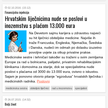
02.10.2016. (15:12)
Financijska injekcija
Hrvatskim liječnicima nude se poslovi u
inozemstvu s plaćom 13.000 eura
Na Devetom sajmu karijera u zdravstvu najveći
su hit liječnici obiteljske medicine. Najviše ih
traže Francuska, Engleska, Njemačka, Švedska
i Danska, nudeći im odmah po dolasku izuzetno
povoljne uvjete za otkup privatne prakse.
Medicinske sestre i tehničari također su traženi u svim zemljama
Europe za rad u bolnicama, palijativi, privatnim rehabilitacijskim
klinikama i domovima za starije, dok se specijalistima nude
poslovi s plaćama od 3000 do 13.000 eura, ovisno o iskustvu.
Sajam je ponovno otvorio pitanje “egzodusa” hrvatskih liječnika i
medicinskih radnika.
Poslovni
medicinska sestra
obiteljski liječnici
rad u inozemstvu
specijalisti
26.07.2015. (14:32)
Bolji život