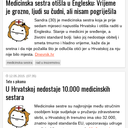
Medicinska sestra otišla u Englesku: Vrijeme
je grozno, ljudi su čudni, ali nisam pogriješila
Sandra (30) je medicinska sestra koja je prije
sedam mjeseci napustila Hrvatsku i otišla raditi u
Englesku. Stanje u medicini je sređenije, a
životni standard bolji. Iako joj nedostaje obitelj i
smeta tmurno i hladno vrijeme, kaže da je
sretna i da nije požalila što je odlučila otići jer u Hrvatskoj za nju
nije bilo mjesta.
Dnevnik.hr
medicinska sestra
rad u inozemstvu
12.05.2015. (07:35)
Tete s pikama
U Hrvatskoj nedostaje 10.000 medicinskih
sestara
Medicinske sestre su najbrojnije među stručnim
osobljem koje sudjeluje u pružanju zdravstvene
skrbi, u Hrvatskoj ih trenutno ima oko 32.000,
znatno ispod standarda EU, upozoravaju udruge