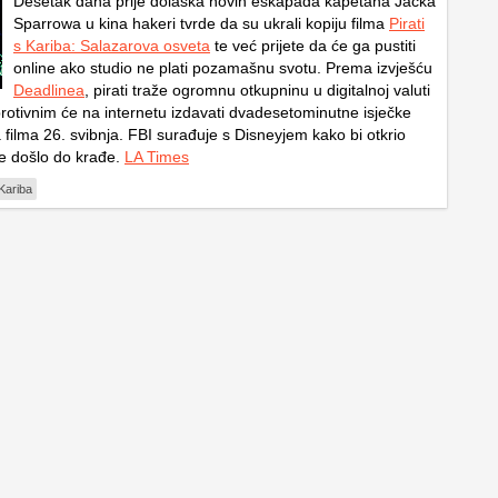
Desetak dana prije dolaska novih eskapada kapetana Jacka
Sparrowa u kina hakeri tvrde da su ukrali kopiju filma
Pirati
s Kariba: Salazarova osveta
te već prijete da će ga pustiti
online ako studio ne plati pozamašnu svotu. Prema izvješću
Deadlinea
, pirati traže ogromnu otkupninu u digitalnoj valuti
protivnim će na internetu izdavati dvadesetominutne isječke
 filma 26. svibnja. FBI surađuje s Disneyjem kako bi otkrio
je došlo do krađe.
LA Times
 Kariba