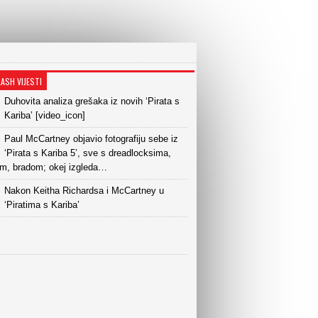
LASH VIJESTI
Duhovita analiza grešaka iz novih ‘Pirata s
Kariba’ [video_icon]
Paul McCartney objavio fotografiju sebe iz
‘Pirata s Kariba 5’, sve s dreadlocksima,
om, bradom; okej izgleda…
Nakon Keitha Richardsa i McCartney u
‘Piratima s Kariba’