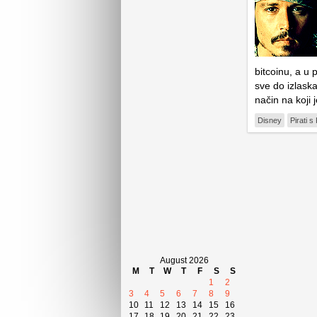
bitcoinu, a u 
sve do izlaska
način na koji 
Disney
Pirati s
August 2026
M
T
W
T
F
S
S
1
2
3
4
5
6
7
8
9
10
11
12
13
14
15
16
17
18
19
20
21
22
23