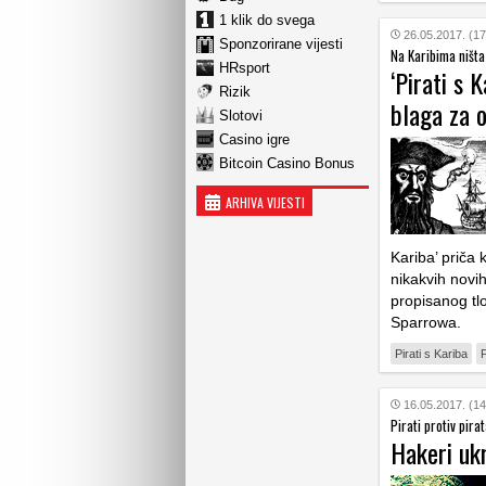
1 klik do svega
26.05.2017. (17
Sponzorirane vijesti
Na Karibima ništa
HRsport
‘Pirati s 
Rizik
blaga za o
Slotovi
Casino igre
Bitcoin Casino Bonus
ARHIVA VIJESTI
Kariba’ priča 
nikakvih novi
propisanog tlo
Sparrowa.
Pirati s Kariba
P
16.05.2017. (14
Pirati protiv pira
Hakeri ukr