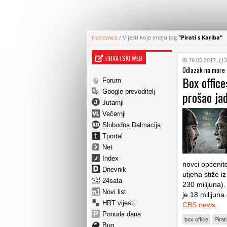
Naslovnica
/
Vijesti koje imaju tag
"Pirati s Kariba"
HRVATSKI WEB
29.05.2017. (13
Odlazak na more -
Box office
Forum
Google prevoditelj
prošao ja
Jutarnji
Večernji
Slobodna Dalmacija
Tportal
Net
Index
novci općenito
Dnevnik
utjeha stiže i
24sata
230 milijuna).
Novi list
je 18 milijuna 
HRT vijesti
CBS news
Ponuda dana
box office
Pirat
Bug