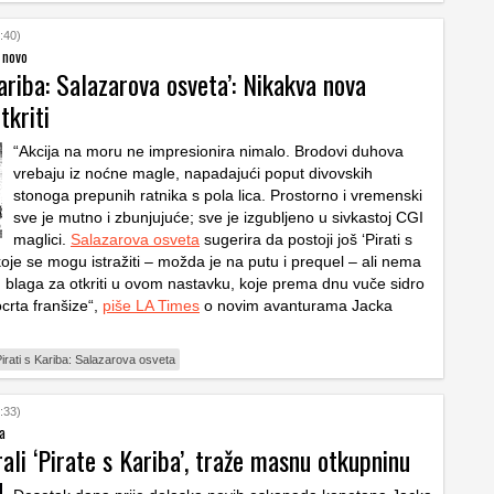
:40)
 novo
Kariba: Salazarova osveta’: Nikakva nova
tkriti
“Akcija na moru ne impresionira nimalo. Brodovi duhova
vrebaju iz noćne magle, napadajući poput divovskih
stonoga prepunih ratnika s pola lica. Prostorno i vremenski
sve je mutno i zbunjujuće; sve je izgubljeno u sivkastoj CGI
maglici.
Salazarova osveta
sugerira da postoji još ‘Pirati s
koje se mogu istražiti – možda je na putu i prequel – ali nema
h blaga za otkriti u ovom nastavku, koje prema dnu vuče sidro
crta franšize“,
piše LA Times
o novim avanturama Jacka
irati s Kariba: Salazarova osveta
:33)
ta
ali ‘Pirate s Kariba’, traže masnu otkupninu