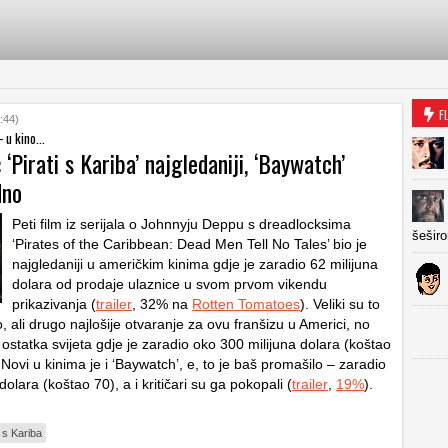
F
:44)
 u kino...
: ‘Pirati s Kariba’ najgledaniji, ‘Baywatch’
dno
Peti film iz serijala o Johnnyju Deppu s dreadlocksima
šešir
‘Pirates of the Caribbean: Dead Men Tell No Tales’ bio je
najgledaniji u američkim kinima gdje je zaradio 62 milijuna
dolara od prodaje ulaznice u svom prvom vikendu
prikazivanja (
trailer
, 32% na
Rotten Tomatoes
). Veliki su to
, ali drugo najlošije otvaranje za ovu franšizu u Americi, no
z ostatka svijeta gdje je zaradio oko 300 milijuna dolara (koštao
 Novi u kinima je i ‘Baywatch’, e, to je baš promašilo – zaradio
dolara (koštao 70), a i kritičari su ga pokopali (
trailer
,
19%
).
i s Kariba