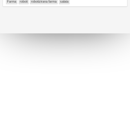
Farma
roboti
robotizirana farma
salata