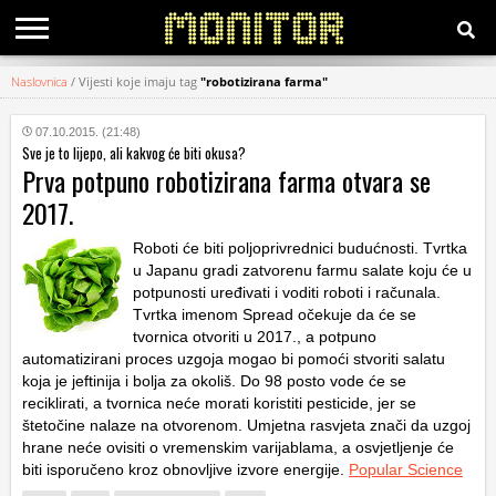
Naslovnica
/
Vijesti koje imaju tag
"robotizirana farma"
KATEGORIJE
07.10.2015. (21:48)
Sve je to lijepo, ali kakvog će biti okusa?
HRVATSKI
Prva potpuno robotizirana farma otvara se
WEB
2017.
Roboti će biti poljoprivrednici budućnosti. Tvrtka
u Japanu gradi zatvorenu farmu salate koju će u
potpunosti uređivati i voditi roboti i računala.
Tvrtka imenom Spread očekuje da će se
tvornica otvoriti u 2017., a potpuno
automatizirani proces uzgoja mogao bi pomoći stvoriti salatu
koja je jeftinija i bolja za okoliš. Do 98 posto vode će se
reciklirati, a tvornica neće morati koristiti pesticide, jer se
štetočine nalaze na otvorenom. Umjetna rasvjeta znači da uzgoj
hrane neće ovisiti o vremenskim varijablama, a osvjetljenje će
biti isporučeno kroz obnovljive izvore energije.
Popular Science