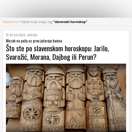
Naslovnica
/
Vijesti koje imaju tag
"slavenski horoskop"
KATEGORIJE
03.10.2023. (08:00)
Mozak na pašu uz prvu jutarnju kavicu
HRVATSKI
Što ste po slavenskom horoskopu: Jarilo,
WEB
Svarožić, Morana, Dajbog ili Perun?