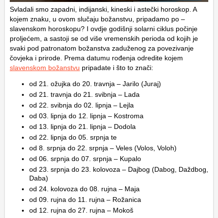
Svladali smo zapadni, indijanski, kineski i astečki horoskop. A
kojem znaku, u ovom slučaju božanstvu, pripadamo po –
slavenskom horoskopu? I ovdje godišnji solarni ciklus počinje
proljećem, a sastoji se od više vremenskih perioda od kojih je
svaki pod patronatom božanstva zaduženog za povezivanje
čovjeka i prirode. Prema datumu rođenja odredite kojem
slavenskom božanstvu
pripadate i što to znači:
od 21. ožujka do 20. travnja – Jarilo (Juraj)
od 21. travnja do 21. svibnja – Lada
od 22. svibnja do 02. lipnja – Lejla
od 03. lipnja do 12. lipnja – Kostroma
od 13. lipnja do 21. lipnja – Dodola
od 22. lipnja do 05. srpnja te
od 8. srpnja do 22. srpnja – Veles (Volos, Voloh)
od 06. srpnja do 07. srpnja – Kupalo
od 23. srpnja do 23. kolovoza – Dajbog (Dabog, Daždbog,
Daba)
od 24. kolovoza do 08. rujna – Maja
od 09. rujna do 11. rujna – Rožanica
od 12. rujna do 27. rujna – Mokoš