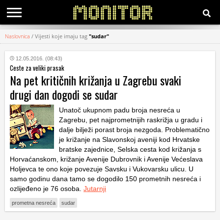
Naslovnica
/
Vijesti koje imaju tag
"sudar"
KATEGORIJE
12.05.2016. (08:43)
Ceste za veliki prasak
HRVATSKI
Na pet kritičnih križanja u Zagrebu svaki
WEB
drugi dan dogodi se sudar
Unatoč ukupnom padu broja nesreća u
Zagrebu, pet najprometnijih raskrižja u gradu i
dalje bilježi porast broja nezgoda. Problematično
je križanje na Slavonskoj aveniji kod Hrvatske
bratske zajednice, Selska cesta kod križanja s
Horvaćanskom, križanje Avenije Dubrovnik i Avenije Većeslava
Holjevca te ono koje povezuje Savsku i Vukovarsku ulicu. U
samo godinu dana tamo se dogodilo 150 prometnih nesreća i
ozlijeđeno je 76 osoba.
Jutarnji
prometna nesreća
sudar