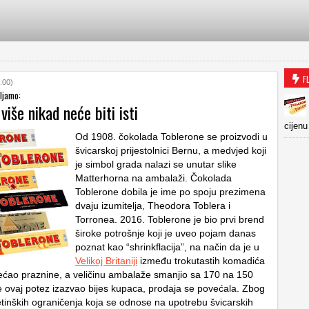
F
:00)
vljamo:
više nikad neće biti isti
cijenu
Od 1908. čokolada Toblerone se proizvodi u
švicarskoj prijestolnici Bernu, a medvjed koji
je simbol grada nalazi se unutar slike
Matterhorna na ambalaži. Čokolada
Toblerone dobila je ime po spoju prezimena
dvaju izumitelja, Theodora Toblera i
Torronea. 2016. Toblerone je bio prvi brend
široke potrošnje koji je uveo pojam danas
poznat kao “shrinkflacija”, na način da je u
Velikoj Britaniji
između trokutastih komadića
ćao praznine, a veličinu ambalaže smanjio sa 170 na 150
e ovaj potez izazvao bijes kupaca, prodaja se povećala. Zbog
tinških ograničenja koja se odnose na upotrebu švicarskih