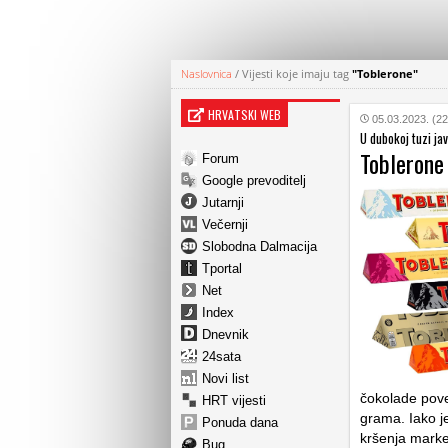
Naslovnica
/
Vijesti koje imaju tag
"Toblerone"
HRVATSKI WEB
05.03.2023. (22
U dubokoj tuzi ja
Toblerone 
Forum
Google prevoditelj
Jutarnji
Večernji
Slobodna Dalmacija
Tportal
Net
Index
Dnevnik
24sata
Novi list
čokolade pove
HRT vijesti
grama. Iako j
Ponuda dana
kršenja marke
Bug