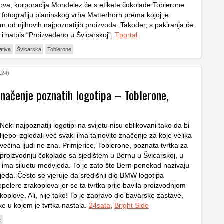
kova, korporacija Mondelez će s etikete čokolade Toblerone
i fotografiju planinskog vrha Matterhorn prema kojoj je
an od njihovih najpoznatijih proizvoda. Također, s pakiranja će
i i natpis “Proizvedeno u Švicarskoj”.
Tportal
ativa
Švicarska
Toblerone
:24)
značenje poznatih logotipa – Toblerone,
Neki najpoznatiji logotipi na svijetu nisu oblikovani tako da bi
lijepo izgledali već svaki ima tajnovito značenje za koje velika
većina ljudi ne zna. Primjerice, Toblerone, poznata tvrtka za
proizvodnju čokolade sa sjedištem u Bernu u Švicarskoj, u
 ima siluetu medvjeda. To je zato što Bern ponekad nazivaju
da. Često se vjeruje da središnji dio BMW logotipa
opelere zrakoplova jer se ta tvrtka prije bavila proizvodnjom
oplove. Ali, nije tako! To je zapravo dio bavarske zastave,
ke u kojem je tvrtka nastala.
24sata
,
Bright Side
e