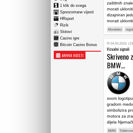
zaštitnih zna
1 klik do svega
morati uklonit
Sponzorirane vijesti
dizajniran jed
HRsport
morati uklonit
Rizik
Mondelez
regul
Slotovi
Casino igre
04.03.2016. (19
Bitcoin Casino Bonus
Vizualni signali
Skriveno 
ARHIVA VIJESTI
BMW…
svom logotipu
gradom medvje
simbolizira pr
motora za zrak
dijela Njemač
BMW
Tobleron