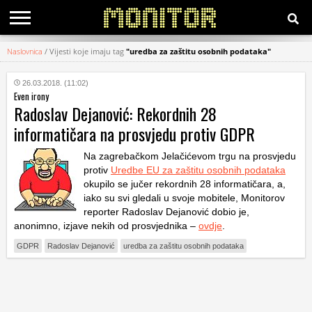
Naslovnica
/
Vijesti koje imaju tag
"uredba za zaštitu osobnih podataka"
KATEGORIJE
26.03.2018. (11:02)
Even irony
HRVATSKI
Radoslav Dejanović: Rekordnih 28
WEB
informatičara na prosvjedu protiv GDPR
Na zagrebačkom Jelačićevom trgu na prosvjedu
protiv
Uredbe EU za zaštitu osobnih podataka
okupilo se jučer rekordnih 28 informatičara, a,
iako su svi gledali u svoje mobitele, Monitorov
reporter Radoslav Dejanović dobio je,
anonimno, izjave nekih od prosvjednika –
ovdje
.
GDPR
Radoslav Dejanović
uredba za zaštitu osobnih podataka