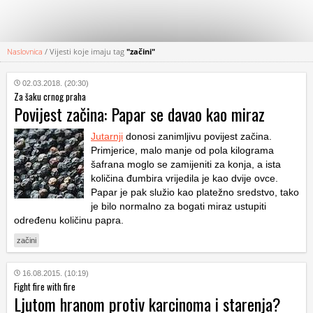
Naslovnica
/
Vijesti koje imaju tag
"začini"
KATEGORIJE
02.03.2018. (20:30)
Za šaku crnog praha
HRVATSKI
Povijest začina: Papar se davao kao miraz
WEB
Jutarnji
donosi zanimljivu povijest začina.
Primjerice, malo manje od pola kilograma
šafrana moglo se zamijeniti za konja, a ista
količina đumbira vrijedila je kao dvije ovce.
Papar je pak služio kao platežno sredstvo, tako
je bilo normalno za bogati miraz ustupiti
određenu količinu papra.
začini
16.08.2015. (10:19)
Fight fire with fire
Ljutom hranom protiv karcinoma i starenja?