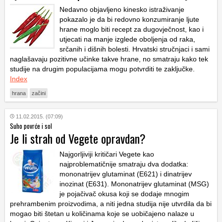
Nedavno objavljeno kinesko istraživanje
pokazalo je da bi redovno konzumiranje ljute
hrane moglo biti recept za dugovječnost, kao i
utjecati na manje izglede oboljenja od raka,
srčanih i dišnih bolesti. Hrvatski stručnjaci i sami
naglašavaju pozitivne učinke takve hrane, no smatraju kako tek
studije na drugim populacijama mogu potvrditi te zaključke.
Index
hrana
začini
11.02.2015. (07:09)
Suho povrće i sol
Je li strah od Vegete opravdan?
Najgorljiviji kritičari Vegete kao
najproblematičnije smatraju dva dodatka:
mononatrijev glutaminat (E621) i dinatrijev
inozinat (E631). Mononatrijev glutaminat (MSG)
je pojačivač okusa koji se dodaje mnogim
prehrambenim proizvodima, a niti jedna studija nije utvrdila da bi
mogao biti štetan u količinama koje se uobičajeno nalaze u