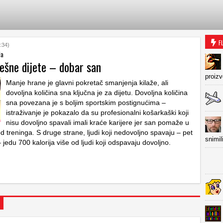
F
:34)
la
ješne dijete – dobar san
proiz
Manje hrane je glavni pokretač smanjenja kilaže, ali
dovoljna količina sna ključna je za dijetu. Dovoljna količina
sna povezana je s boljim sportskim postignućima –
istraživanje je pokazalo da su profesionalni košarkaški koji
nisu dovoljno spavali imali kraće karijere jer san pomaže u
d treninga. S druge strane, ljudi koji nedovoljno spavaju – pet
snimil
 – jedu 700 kalorija više od ljudi koji odspavaju dovoljno.