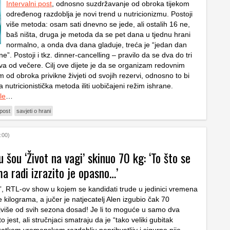
Intervalni post
, odnosno suzdržavanje od obroka tijekom
određenog razdoblja je novi trend u nutricionizmu. Postoji
više metoda: osam sati dnevno se jede, ali ostalih 16 ne,
baš ništa, druga je metoda da se pet dana u tjednu hrani
normalno, a onda dva dana gladuje, treća je “jedan dan
e”. Postoji i tkz. dinner-cancelling – pravilo da se dva do tri
a od večere. Cilj ove dijete je da se organizam redovnim
od obroka privikne živjeti od svojih rezervi, odnosno to bi
 nutricionistička metoda iliti uobičajeni režim ishrane.
le
…
 post
savjeti o hrani
:00)
 šou ‘Život na vagi’ skinuo 70 kg: ‘To što se
a radi izrazito je opasno…’
i”, RTL-ov show u kojem se kandidati trude u jedinici vremena
iše kilograma, a jučer je natjecatelj Alen izgubio čak 70
jviše od svih sezona dosad! Je li to moguće u samo dva
 jest, ali stručnjaci smatraju da je “tako veliki gubitak