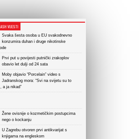
LASH VIJESTI
Svaka šesta osoba u EU svakodnevno
konzumira duhan i druge nikotinske
vode
Prvi put u povijesti putnički zrakoplov
obavio let dulji od 24 sata
Moby objavio “Porcelain” video s
Jadranskog mora: “Svi na svijetu su to
i, a ja nikad”
Žene ovisnije o kozmetičkim postupcima
nego o kockanju
U Zagrebu otvoren prvi antikvarijat s
knjigama na engleskom