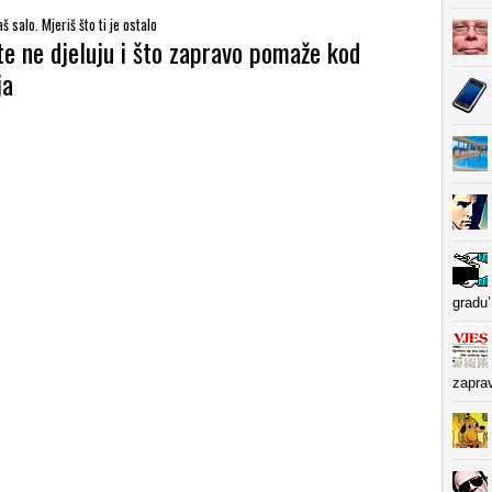
š salo. Mjeriš što ti je ostalo
te ne djeluju i što zapravo pomaže kod
ja
gradu’
zapra