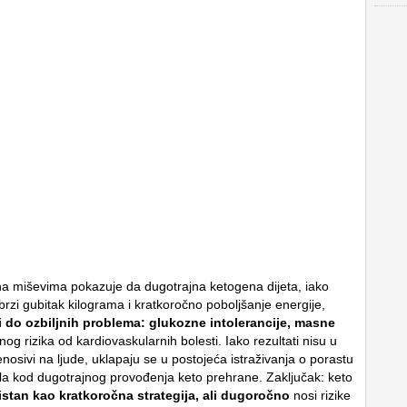
na miševima pokazuje da dugotrajna ketogena dijeta, iako
brzi gubitak kilograma i kratkoročno poboljšanje energije,
 do ozbiljnih problema: glukozne intolerancije, masne
og rizika od kardiovaskularnih bolesti. Iako rezultati nisu u
nosivi na ljude, uklapaju se u postojeća istraživanja o porastu
la kod dugotrajnog provođenja keto prehrane. Zaključak: keto
stan kao kratkoročna strategija, ali dugoročno
nosi rizike