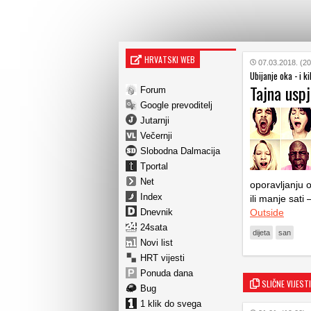
HRVATSKI WEB
07.03.2018. (20
Ubijanje oka - i ki
Tajna usp
Forum
Google prevoditelj
Jutarnji
Večernji
Slobodna Dalmacija
Tportal
Net
oporavljanju o
Index
ili manje sati
Dnevnik
Outside
24sata
dijeta
san
Novi list
HRT vijesti
Ponuda dana
SLIČNE VIJESTI
Bug
1 klik do svega