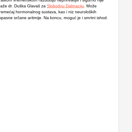
ratkom vremenskom razdoblju neprihvatljiv i sigurno nije
kaže dr. Duška Glavaš za
Slobodnu Dalmaciju
. Može
oremećaj hormonalnog sustava, kao i niz neuroloških
opasne srčane aritmije. Na koncu, moguć je i smrtni ishod.