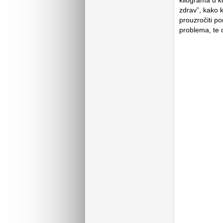
kilograma u k
zdrav”, kako 
prouzročiti p
problema, te 