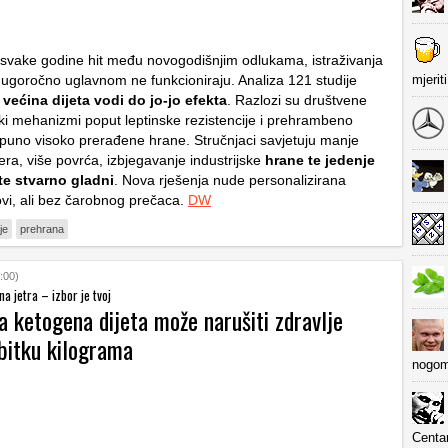
e svake godine hit među novogodišnjim odlukama, istraživanja
mjerit
ugoročno uglavnom ne funkcioniraju. Analiza 121 studije
većina dijeta vodi do jo-jo efekta
. Razlozi su društvene
ški mehanizmi poput leptinske rezistencije i prehrambeno
puno visoko prerađene hrane. Stručnjaci savjetuju manje
era, više povrća, izbjegavanje industrijske
hrane te jedenje
e stvarno gladni
. Nova rješenja nude personalizirana
ekovi, ali bez čarobnog prečaca.
DW
je
prehrana
:00)
a jetra – izbor je tvoj
 ketogena dijeta može narušiti zdravlje
bitku kilograma
nogom
Centa