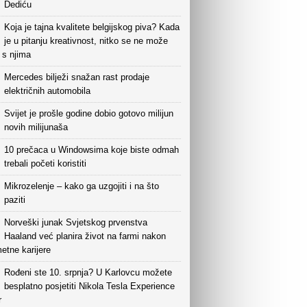
Dediću
Koja je tajna kvalitete belgijskog piva? Kada
je u pitanju kreativnost, nitko se ne može
i s njima
Mercedes bilježi snažan rast prodaje
električnih automobila
Svijet je prošle godine dobio gotovo milijun
novih milijunaša
10 prečaca u Windowsima koje biste odmah
trebali početi koristiti
Mikrozelenje – kako ga uzgojiti i na što
paziti
Norveški junak Svjetskog prvenstva
Haaland već planira život na farmi nakon
etne karijere
Rođeni ste 10. srpnja? U Karlovcu možete
besplatno posjetiti Nikola Tesla Experience
r