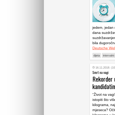
jedem, jedan n
dana suzdržav
suzdržavanjem 
bila dugoročna
Deutsche Wel
dijeta
intervalni
16.11.2018. (10
Smrt na vagi
Rekorder u
kandidatim
“Život na vag
istopiti što v
kilograma, na
mjeseca? Očito