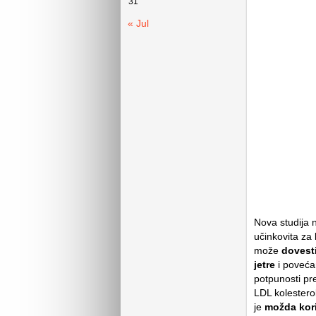
31
« Jul
Nova studija 
učinkovita za 
može
dovesti
jetre
i povećan
potpunosti pre
LDL kolestero
je
možda kori