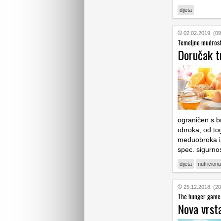
dijeta
02.02.2019. (09
Temeljne mudrost
Doručak t
ograničen s b
obroka, od tog
međuobroka iz
spec. sigurno
dijeta
nutricion
25.12.2018. (20
The hunger game
Nova vrsta