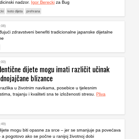
dicinski nadzor.
Igor Berecki
za Bug
cki
keto dijeta
prehrana
:08)
ujući zdravstveni benefiti tradicionalne japanske dijetalne
ne
:00)
entične dijete mogu imati različit učinak
ednojajčane blizance
razlika u životnim navikama, posebice u tjelesnim
stima, trajanju i kvaliteti sna te izloženosti stresu.
Pliva
:49)
ijete mogu biti opasne za srce – jer se smanjuje pa povećava
– a pogotovo ako se počne u ranijoj životnoj dobi