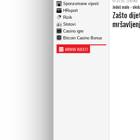
21.01. (19:00)
Sponzorirane vijesti
Jedeš malo - skida
HRsport
Zašto dije
Rizik
mršavljen
Slotovi
Casino igre
Bitcoin Casino Bonus
ARHIVA VIJESTI