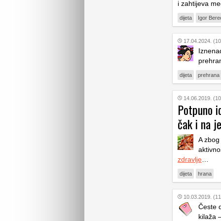
i zahtijeva me
dijeta
Igor Bere
17.04.2024. (10
Iznenađ
prehra
dijeta
prehrana
14.06.2019. (10
Potpuno id
čak i na j
A zbog 
aktivno
zdravlje
…
dijeta
hrana
10.03.2019. (11
Česte d
kilaža 