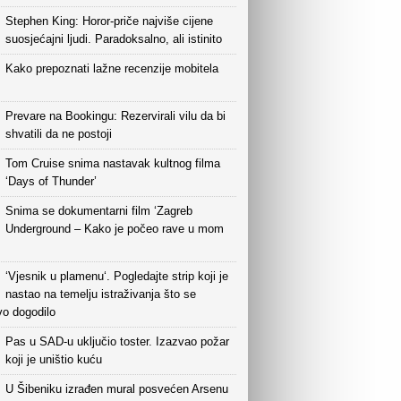
Stephen King: Horor-priče najviše cijene
suosjećajni ljudi. Paradoksalno, ali istinito
Kako prepoznati lažne recenzije mobitela
Prevare na Bookingu: Rezervirali vilu da bi
shvatili da ne postoji
Tom Cruise snima nastavak kultnog filma
‘Days of Thunder’
Snima se dokumentarni film ‘Zagreb
Underground – Kako je počeo rave u mom
‘Vjesnik u plamenu‘. Pogledajte strip koji je
nastao na temelju istraživanja što se
vo dogodilo
Pas u SAD-u uključio toster. Izazvao požar
koji je uništio kuću
U Šibeniku izrađen mural posvećen Arsenu