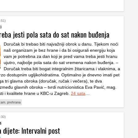
:51)
i
reba jesti pola sata do sat nakon buđenja
Doručak bi trebao biti najvažniji obrok u danu. Tijekom noći
naš organizam je bez hrane i da bi osigurali energiju koja
vam je potrebna za dan koji je pred vama treba jesti hranu
ujutro, najbolje pola sata do sat vremena nakon buđenja. –
Doručak treba biti bogat integralnim žitaricama i vlaknima, a
rzo dostupnim ugljikohidratima. Optimalno je dnevno imati pet
a tri glavna obroka (doručak, ručak i večera), te dva
među glavnih obroka – tvrdi nutricionistica Eva Pavić, mag.
sti i kvalitete hrane u KBC-u Zagreb.
24 sata
…
izam. prehrana
:30)
s
 dijete: Intervalni post