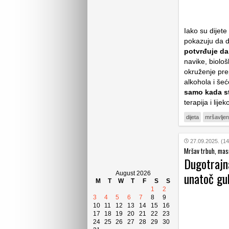
Iako su dijet
pokazuju da d
potvrđuje da 
navike, biolo
okruženje pre
alkohola i šeć
samo kada st
terapija i lij
dijeta
mršavljen
27.09.2025. (14
Mršav trbuh, masn
Dugotrajna
unatoč gu
August 2026
M
T
W
T
F
S
S
1
2
3
4
5
6
7
8
9
10
11
12
13
14
15
16
17
18
19
20
21
22
23
24
25
26
27
28
29
30