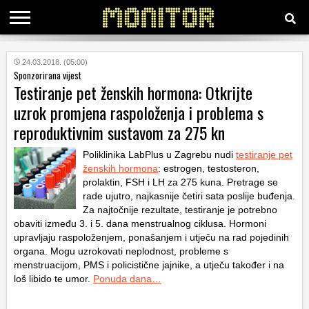
KATEGORIJE
24.03.2018. (05:00)
Sponzorirana vijest
Testiranje pet ženskih hormona: Otkrijte
HRVATSKI
uzrok promjena raspoloženja i problema s
WEB
reproduktivnim sustavom za 275 kn
Poliklinika LabPlus u Zagrebu nudi
testiranje pet
ženskih hormona
: estrogen, testosteron,
prolaktin, FSH i LH za 275 kuna. Pretrage se
rade ujutro, najkasnije četiri sata poslije buđenja.
Za najtočnije rezultate, testiranje je potrebno
obaviti između 3. i 5. dana menstrualnog ciklusa. Hormoni
upravljaju raspoloženjem, ponašanjem i utječu na rad pojedinih
organa. Mogu uzrokovati neplodnost, probleme s
menstruacijom, PMS i policistične jajnike, a utječu također i na
loš libido te umor.
Ponuda dana…