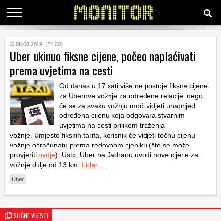
KATEGORIJE
08.08.2019. (21:30)
Uber ukinuo fiksne cijene, počeo naplaćivati
prema uvjetima na cesti
HRVATSKI
WEB
Od danas u 17 sati više ne postoje fiksne cijene
za Uberove vožnje za određene relacije, nego
će se za svaku vožnju moći vidjeti unaprijed
određena cijenu koja odgovara stvarnim
uvjetima na cesti prilikom traženja
vožnje. Umjesto fiksnih tarifa, korisnik će vidjeti točnu cijenu
vožnje obračunatu prema redovnom cjeniku (što se može
provjeriti
ovdje
). Usto, Uber na Jadranu uvodi nove cijene za
vožnje dulje od 13 km.
Lider
…
Uber
SLIČNE VIJESTI