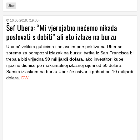
Uber
10.05.2019. (19:30)
Šef Ubera: “Mi vjerojatno nećemo nikada
poslovati s dobiti” ali eto izlaze na burzu
Unatoč velikim gubicima i nejasnim perspektivama Uber se
sprema za pompozni izlazak na burzu: tvrtka iz San Francisca bi
trebala biti vrijedna
90 milijardi dolara
, ako investitori kupe
njezine dionice po maksimalnoj izlaznoj cijeni od 50 dolara.
Samim izlaskom na burzu Uber će ostvariti prihod od 10 milijardi
dolara.
DW