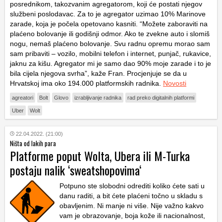
posrednikom, takozvanim agregatorom, koji će postati njegov
službeni poslodavac. Za to je agregator uzimao 10% Marinove
zarade, koja je počela opetovano kasniti. “Možete zaboraviti na
plaćeno bolovanje ili godišnji odmor. Ako te zvekne auto i slomiš
nogu, nemaš plaćeno bolovanje. Svu radnu opremu morao sam
sam pribaviti – vozilo, mobilni telefon i internet, punjač, rukavice,
jaknu za kišu. Agregator mi je samo dao 90% moje zarade i to je
bila cijela njegova svrha”, kaže Fran. Procjenjuje se da u
Hrvatskoj ima oko 194.000 platformskih radnika.
Novosti
agreatori
Bolt
Glovo
izrabljivanje radnika
rad preko digitalnih platformi
Uber
Wolt
22.04.2022. (21:00)
Ništa od lakih para
Platforme poput Wolta, Ubera ili M-Turka
postaju nalik ‘sweatshopovima‘
Potpuno ste slobodni odrediti koliko ćete sati u
danu raditi, a bit ćete plaćeni točno u skladu s
obavljenim. Ni manje ni više. Nije važno kakvo
vam je obrazovanje, boja kože ili nacionalnost,