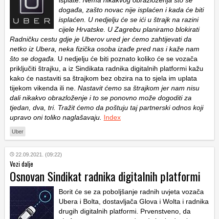
isplate.
Nema nikakvog obrazloženja što se
događa, zašto novac nije isplaćen i kada će biti
isplaćen. U nedjelju će se ići u štrajk na razini
cijele Hrvatske. U Zagrebu planiramo blokirati
Radničku cestu gdje je Uberov ured jer ćemo zahtijevati da
netko iz Ubera, neka fizička osoba izađe pred nas i kaže nam
što se događa.
U nedjelju će biti poznato koliko će se vozača
priključiti štrajku, a iz Sindikata radnika digitalnih platformi kažu
kako će nastaviti sa štrajkom bez obzira na to sjela im uplata
tijekom vikenda ili ne.
Nastavit ćemo sa štrajkom jer nam nisu
dali nikakvo obrazloženje i to se ponovno može dogoditi za
tjedan, dva, tri. Tražit ćemo da poštuju taj partnerski odnos koji
upravo oni toliko naglašavaju.
Index
Uber
22.09.2021. (09:22)
Vozi dalje
Osnovan Sindikat radnika digitalnih platformi
Borit će se za poboljšanje radnih uvjeta vozača
Ubera i Bolta, dostavljača Glova i Wolta i radnika
drugih digitalnih platformi. Prvenstveno, da