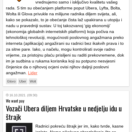
vrednujemo samo i isključivo kvalitetu vašeg
rada. S tim su obećanjem platforme poput Ubera, Lyfta, Bolta,
Wolta ili Glova privukle na milijune radnika diljem svijeta, ali,
kako se pokazalo, to je obećanje čista laž upakirana u utopiju i
nadu u pravedniji sustav. U toj takozvanoj ‘gig ekonomiji’
(ekonomija globalnih internetskih platformi) koja počiva na
tehnološkoj revoluciji, mogućnosti poslovnog angažmana preko
interneta (aplikacija) angažirani su radnici bez ikakvih prava i to
za sitne pare. Iako, u načelu, mogu kontrolirati svoje radno
vrijeme, za pristojnu plaću prisiljeni su raditi prekovremene, dok
im je sudbina u rukama korisnika koji su potpuno nesvjesni
činjenice da o njihovoj ocjeni ovisi njihov daljnji poslovni
angažman.
Lider
Glovo
Uber
Wolt
16.10.2021. (09:30)
We want pay
Vozači Ubera diljem Hrvatske u nedjelju idu u
štrajk
Radnici pokreću štrajk jer im, kako tvrde, kasne