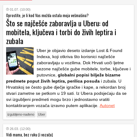
01.07. (10:00)
Oprostite, je li kod Vas možda ostala moja vešmašina?
Što se najčešće zaboravlja u Uberu: od
mobitela, ključeva i torbi do živih leptira i
zubala
Uber je objavio deseto izdanje
Lost & Found
Indexa
, koji otkriva što korisnici najčešće
zaboravljaju u vozilima. Dok Hrvati uoči ljetne
sezone najčešće gube mobitele, torbe, ključeve i
putovnice,
globalni popisi bilježe bizarne
predmete poput živih leptira, perilica posuđa
i zubala. U
Hrvatskoj se često gube dječje igračke i kape, a rekordan broj
stvari zametne se petkom u 19 sati. Iz Ubera podsjećaju da se
svi izgubljeni predmeti mogu brzo i jednostavno vratiti
kontaktiranjem vozača izravno putem aplikacije.
Autonet
izgubljeno-nađeno
Uber
26.03. (12:00)
Vidi mama, bez ruku (i vozača)