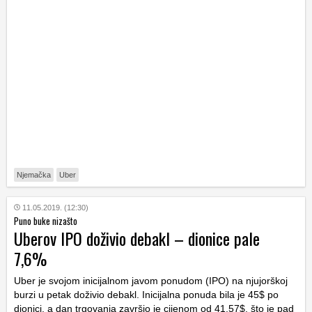
Njemačka
Uber
11.05.2019. (12:30)
Puno buke nizašto
Uberov IPO doživio debakl – dionice pale
7,6%
Uber je svojom inicijalnom javom ponudom (IPO) na njujorškoj
burzi u petak doživio debakl. Inicijalna ponuda bila je 45$ po
dionici, a dan trgovanja završio je cijenom od 41,57$, što je pad