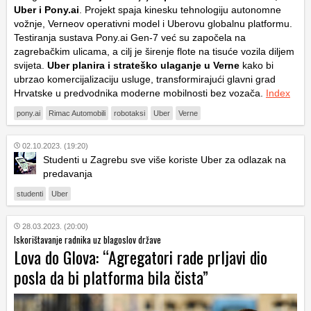
Uber i Pony.ai
. Projekt spaja kinesku tehnologiju autonomne
vožnje, Verneov operativni model i Uberovu globalnu platformu.
Testiranja sustava
Pony.ai Gen-7
već su započela na
zagrebačkim ulicama, a cilj je širenje flote na tisuće vozila diljem
svijeta.
Uber planira i strateško ulaganje u Verne
kako bi
ubrzao komercijalizaciju usluge, transformirajući glavni grad
Hrvatske u predvodnika moderne mobilnosti bez vozača.
Index
pony.ai
Rimac Automobili
robotaksi
Uber
Verne
02.10.2023. (19:20)
Studenti u Zagrebu sve više koriste Uber za odlazak na
predavanja
studenti
Uber
28.03.2023. (20:00)
Iskorištavanje radnika uz blagoslov države
Lova do Glova: “Agregatori rade prljavi dio
posla da bi platforma bila čista”