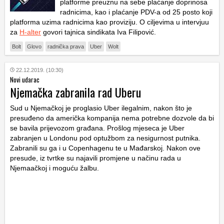
platforme preuznu na sebe plaćanje doprinosa
radnicima, kao i plaćanje PDV-a od 25 posto koji
platforma uzima radnicima kao proviziju. O ciljevima u intervjuu
za
H-alter
govori tajnica sindikata Iva Filipović.
Bolt
Glovo
radnička prava
Uber
Wolt
22.12.2019. (10:30)
Novi udarac
Njemačka zabranila rad Uberu
Sud u Njemačkoj je proglasio Uber ilegalnim, nakon što je
presuđeno da američka kompanija nema potrebne dozvole da bi
se bavila prijevozom građana. Prošlog mjeseca je Uber
zabranjen u Londonu pod optužbom za nesigurnost putnika.
Zabranili su ga i u Copenhagenu te u Mađarskoj. Nakon ove
presude, iz tvrtke su najavili promjene u načinu rada u
Njemaačkoj i moguću žalbu.