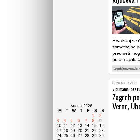
Hrvatskoj se č
zametne se pe
predmeti mogu
putem aplikac
izgubljeno-nađen
26.03. (12:00)
Vidi mama, bez ru
Zagreb po
Verne, Ube
August 2026
M
T
W
T
F
S
S
1
2
3
4
5
6
7
8
9
10
11
12
13
14
15
16
17
18
19
20
21
22
23
24
25
26
27
28
29
30