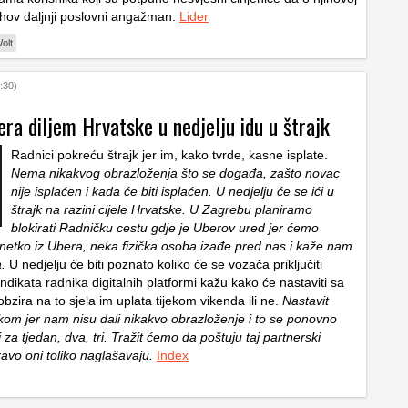
jihov daljnji poslovni angažman.
Lider
olt
:30)
ra diljem Hrvatske u nedjelju idu u štrajk
Radnici pokreću štrajk jer im, kako tvrde, kasne isplate.
Nema nikakvog obrazloženja što se događa, zašto novac
nije isplaćen i kada će biti isplaćen. U nedjelju će se ići u
štrajk na razini cijele Hrvatske. U Zagrebu planiramo
blokirati Radničku cestu gdje je Uberov ured jer ćemo
a netko iz Ubera, neka fizička osoba izađe pred nas i kaže nam
a.
U nedjelju će biti poznato koliko će se vozača priključiti
Sindikata radnika digitalnih platformi kažu kako će nastaviti sa
bzira na to sjela im uplata tijekom vikenda ili ne.
Nastavit
kom jer nam nisu dali nikakvo obrazloženje i to se ponovno
za tjedan, dva, tri. Tražit ćemo da poštuju taj partnerski
ravo oni toliko naglašavaju.
Index