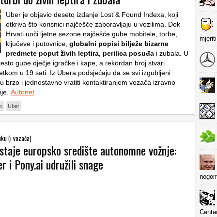
Uber je objavio deseto izdanje
Lost & Found Indexa
, koji
otkriva što korisnici najčešće zaboravljaju u vozilima. Dok
Hrvati uoči ljetne sezone najčešće gube mobitele, torbe,
mjerit
ključeve i putovnice,
globalni popisi bilježe bizarne
predmete poput živih leptira, perilica posuđa
i zubala. U
esto gube dječje igračke i kape, a rekordan broj stvari
tkom u 19 sati. Iz Ubera podsjećaju da se svi izgubljeni
 brzo i jednostavno vratiti kontaktiranjem vozača izravno
ije.
Autonet
o
Uber
ku (i vozača)
staje europsko središte autonomne vožnje:
r i Pony.ai udružili snage
nogom
Centa