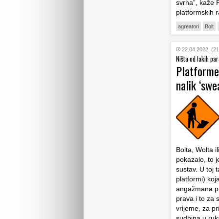
svrha”, kaže 
platformskih 
agreatori
Bolt
22.04.2022. (21
Ništa od lakih pa
Platforme
nalik ‘sw
Bolta, Wolta i
pokazalo, to j
sustav. U toj 
platformi) koj
angažmana pre
prava i to za 
vrijeme, za pr
sudbina u ruk