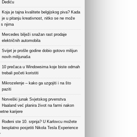
Dediću
Koja je tajna kvalitete belgijskog piva? Kada
je u pitanju kreativnost, nitko se ne može
i s njima
Mercedes bilježi snažan rast prodaje
električnih automobila
Svijet je prošle godine dobio gotovo milijun
novih milijunaša
10 prečaca u Windowsima koje biste odmah
trebali početi koristiti
Mikrozelenje – kako ga uzgojiti i na što
paziti
Norveški junak Svjetskog prvenstva
Haaland već planira život na farmi nakon
etne karijere
Rođeni ste 10. srpnja? U Karlovcu možete
besplatno posjetiti Nikola Tesla Experience
r