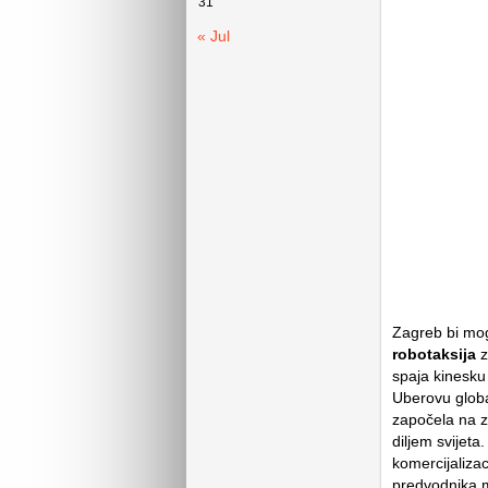
31
« Jul
Zagreb bi mog
robotaksija
z
spaja kinesku
Uberovu globa
započela na za
diljem svijeta
komercijalizac
predvodnika 