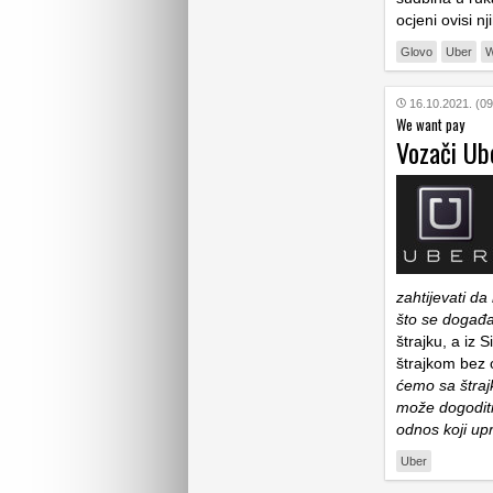
ocjeni ovisi n
Glovo
Uber
W
16.10.2021. (09
We want pay
Vozači Ube
zahtijevati d
što se događ
štrajku, a iz 
štrajkom bez o
ćemo sa štraj
može dogoditi 
odnos koji up
Uber