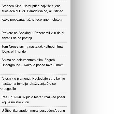
Stephen King: Horor-priče najviše cijene
suosjećajni ljudi. Paradoksalno, ali istinito
Kako prepoznati lažne recenzije mobitela
Prevare na Bookingu: Rezervirali vilu da bi
shvatili da ne postoji
Tom Cruise snima nastavak kultnog filma
‘Days of Thunder’
Snima se dokumentarni film ‘Zagreb
Underground – Kako je počeo rave u mom
‘Vjesnik u plamenu‘. Pogledajte strip koji je
nastao na temelju istraživanja što se
vo dogodilo
Pas u SAD-u uključio toster. Izazvao požar
koji je uništio kuću
U Šibeniku izrađen mural posvećen Arsenu