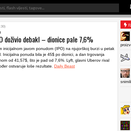
F
:30)
o
O doživio debakl – dionice pale 7,6%
proiz
m inicijalnom javom ponudom (IPO) na njujorškoj burzi u petak
. Inicijalna ponuda bila je 45$ po dionici, a dan trgovanja
enom od 41,57$, što je pad od 7,6%. Lyft, glavni Uberov rival
kođer ostvaruje loše rezultate.
Daily Beast
snimil