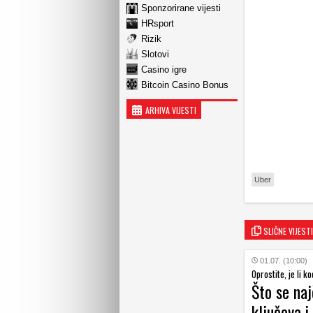
Sponzorirane vijesti
HRsport
Rizik
Slotovi
Casino igre
Bitcoin Casino Bonus
ARHIVA VIJESTI
Uber
SLIČNE VIJESTI
01.07. (10:00)
Oprostite, je li 
Što se naj
ključeva i 