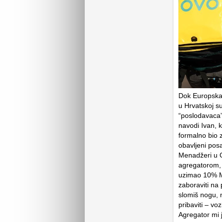
Dok Europska u
u Hrvatskoj s
“poslodavaca”.
navodi Ivan, k
formalno bio 
obavljeni pos
Menadžeri u G
agregatorom, 
uzimao 10% Ma
zaboraviti na 
slomiš nogu,
pribaviti – voz
Agregator mi 