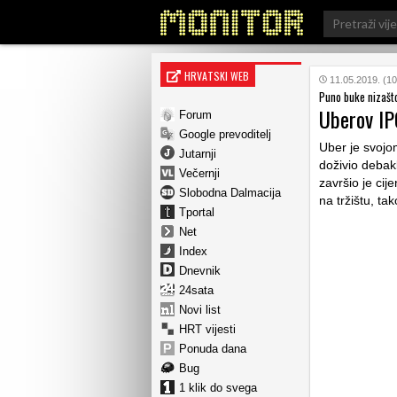
Search
for:
HRVATSKI WEB
11.05.2019. (10
Puno buke nizašt
Uberov IP
Forum
Google prevoditelj
Uber je svojo
Jutarnji
doživio debakl
Večernji
završio je cij
Slobodna Dalmacija
na tržištu, ta
Tportal
Net
Index
Dnevnik
24sata
Novi list
HRT vijesti
Ponuda dana
Bug
1 klik do svega