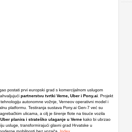
ao postati prvi europski grad s komercijalnom uslugom
ahvaljujući
partnerstvu tvrtki
Verne, Uber i Pony.ai
. Projekt
 tehnologiju autonomne vožnje, Verneov operativni model i
lnu platformu. Testiranja sustava
Pony.ai Gen-7
već su
grebačkim ulicama, a cilj je širenje flote na tisuće vozila
.
Uber planira i strateško ulaganje u Verne
kako bi ubrzao
iju usluge, transformirajući glavni grad Hrvatske u
moderne mobilnosti bez vozača.
Index