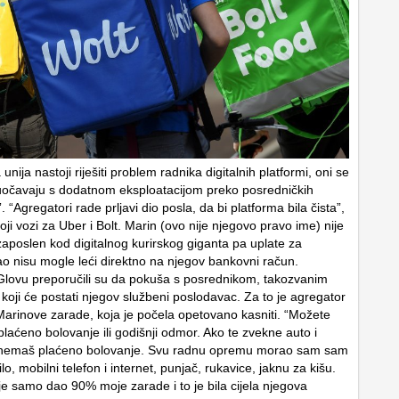
nija nastoji riješiti problem radnika digitalnih platformi, oni se
uočavaju s dodatnom eksploatacijom preko posredničkih
 “Agregatori rade prljavi dio posla, da bi platforma bila čista”,
oji vozi za Uber i Bolt. Marin (ovo nije njegovo pravo ime) nije
zaposlen kod digitalnog kurirskog giganta pa uplate za
ao nisu mogle leći direktno na njegov bankovni račun.
lovu preporučili su da pokuša s posrednikom, takozvanim
koji će postati njegov službeni poslodavac. Za to je agregator
rinove zarade, koja je počela opetovano kasniti. “Možete
plaćeno bolovanje ili godišnji odmor. Ako te zvekne auto i
 nemaš plaćeno bolovanje. Svu radnu opremu morao sam sam
ilo, mobilni telefon i internet, punjač, rukavice, jaknu za kišu.
je samo dao 90% moje zarade i to je bila cijela njegova