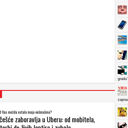
gradu’
zapra
kod Vas možda ostala moja vešmašina?
češće zaboravlja u Uberu: od mobitela,
torbi do živih leptira i zubala