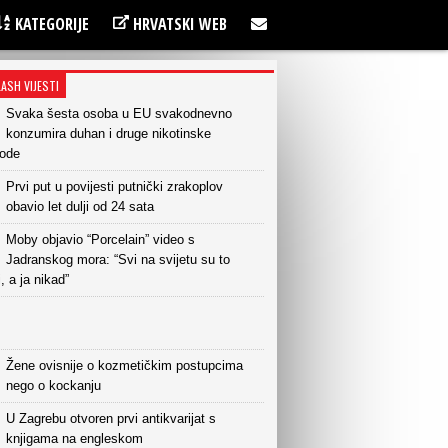
KATEGORIJE
HRVATSKI WEB
LASH VIJESTI
Svaka šesta osoba u EU svakodnevno
konzumira duhan i druge nikotinske
vode
Prvi put u povijesti putnički zrakoplov
obavio let dulji od 24 sata
Moby objavio “Porcelain” video s
Jadranskog mora: “Svi na svijetu su to
i, a ja nikad”
Žene ovisnije o kozmetičkim postupcima
nego o kockanju
U Zagrebu otvoren prvi antikvarijat s
knjigama na engleskom