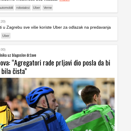
utomobili
robotaksi
Uber
Verne
:20)
i u Zagrebu sve više koriste Uber za odlazak na predavanja
Uber
:00)
dnika uz blagoslov države
ova: “Agregatori rade prljavi dio posla da bi
bila čista”