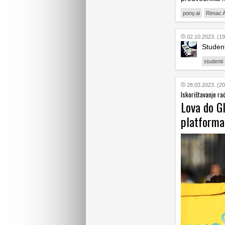
pony.ai
Rimac A
02.10.2023. (19
Student
studenti
28.03.2023. (20
Iskorištavanje ra
Lova do Gl
platforma 