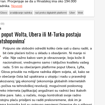
Fran. Procjenjuje se da u Hrvatskoj ima oko 194.000
radnika.
Novosti
Glovo
izrabljivanje radnika
rad preko digitalnih platformi
Uber
Wolt
:00)
ra
 poput Wolta, Ubera ili M-Turka postaju
eatshopovima‘
Potpuno ste slobodni odrediti koliko ćete sati u danu raditi, a
bit ćete plaćeni točno u skladu s obavljenim. Ni manje ni
više. Nije važno kakvo vam je obrazovanje, boja kože ili
nacionalnost, vrednujemo samo i isključivo kvalitetu vašeg
rada. S tim su obećanjem platforme poput Ubera, Lyfta,
li Glova privukle na milijune radnika diljem svijeta, ali, kako se
e obećanje čista laž upakirana u utopiju i nadu u pravedniji
takozvanoj ‘gig ekonomiji’ (ekonomija globalnih internetskih
a počiva na tehnološkoj revoluciji, mogućnosti poslovnog
ko interneta (aplikacija) angažirani su radnici bez ikakvih
sitne pare. Iako, u načelu, mogu kontrolirati svoje radno
istojnu plaću prisiljeni su raditi prekovremene, dok im je
ama korisnika koji su potpuno nesvjesni činjenice da o njihovoj