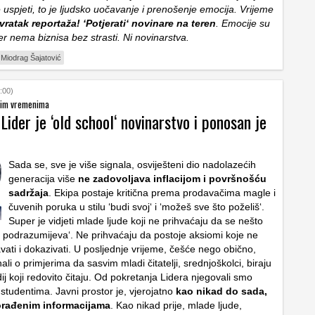
uspjeti, to je ljudsko uočavanje i prenošenje emocija. Vrijeme
vratak reportaža! ‘Potjerati‘ novinare na teren
. Emocije su
 jer nema biznisa bez strasti. Ni novinarstva.
Miodrag Šajatović
:00)
nim vremenima
 Lider je ‘old school‘ novinarstvo i ponosan je
Sada se, sve je više signala, osviješteni dio nadolazećih
generacija više
ne zadovoljava inflacijom i površnošću
sadržaja
. Ekipa postaje kritična prema prodavačima magle i
čuvenih poruka u stilu ‘budi svoj‘ i ‘možeš sve što poželiš‘.
Super je vidjeti mlade ljude koji ne prihvaćaju da se nešto
 podrazumijeva‘. Ne prihvaćaju da postoje aksiomi koje ne
vati i dokazivati. U posljednje vrijeme, češće nego obično,
ali o primjerima da sasvim mladi čitatelji, srednjoškolci, biraju
j koji redovito čitaju. Od pokretanja Lidera njegovali smo
studentima. Javni prostor je, vjerojatno
kao nikad do sada,
orađenim informacijama
. Kao nikad prije, mlade ljude,