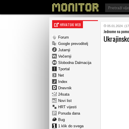
Search
for:
HRVATSKI WEB
05.01.2024. (17
Jednome na pomoć
Ukrajinsko
Forum
Google prevoditelj
Jutarnji
Večernji
Slobodna Dalmacija
Tportal
Net
Index
Dnevnik
24sata
Novi list
HRT vijesti
Ponuda dana
Bug
1 klik do svega