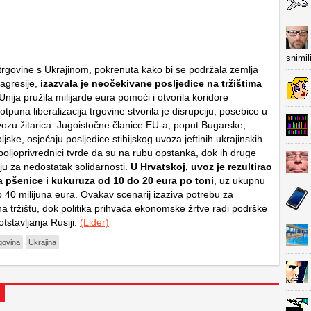
snimil
a trgovine s Ukrajinom, pokrenuta kako bi se podržala zemlja
agresije,
izazvala je neočekivane posljedice na tržištima
 Unija pružila milijarde eura pomoći i otvorila koridore
potpuna liberalizacija trgovine stvorila je disrupciju, posebice u
zu žitarica. Jugoistočne članice EU-a, poput Bugarske,
jske, osjećaju posljedice stihijskog uvoza jeftinih ukrajinskih
 poljoprivrednici tvrde da su na rubu opstanka, dok ih druge
ju za nedostatak solidarnosti.
U Hrvatskoj, uvoz je rezultirao
 pšenice i kukuruza od 10 do 20 eura po toni
, uz ukupnu
o 40 milijuna eura. Ovakav scenarij izaziva potrebu za
a tržištu, dok politika prihvaća ekonomske žrtve radi podrške
otstavljanja Rusiji.
(Lider)
govina
Ukrajina