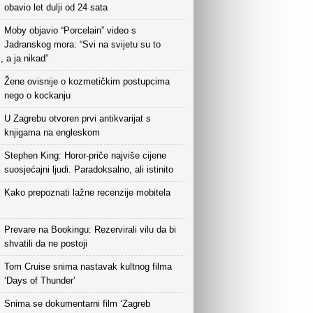
obavio let dulji od 24 sata
Moby objavio “Porcelain” video s
Jadranskog mora: “Svi na svijetu su to
i, a ja nikad”
Žene ovisnije o kozmetičkim postupcima
nego o kockanju
U Zagrebu otvoren prvi antikvarijat s
knjigama na engleskom
Stephen King: Horor-priče najviše cijene
suosjećajni ljudi. Paradoksalno, ali istinito
Kako prepoznati lažne recenzije mobitela
Prevare na Bookingu: Rezervirali vilu da bi
shvatili da ne postoji
Tom Cruise snima nastavak kultnog filma
‘Days of Thunder’
Snima se dokumentarni film ‘Zagreb