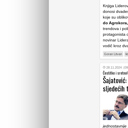
Knjiga Lidero
donosi dvades
koje su oblik
do Agrokora,
trendova i pol
protagonista 
novinar Lidera
vodič kroz dv
Goran Litvan
li
28.11.2024. (09
Čestitke i sretno!
Šajatović:
sljedećih 
jednostavnije 