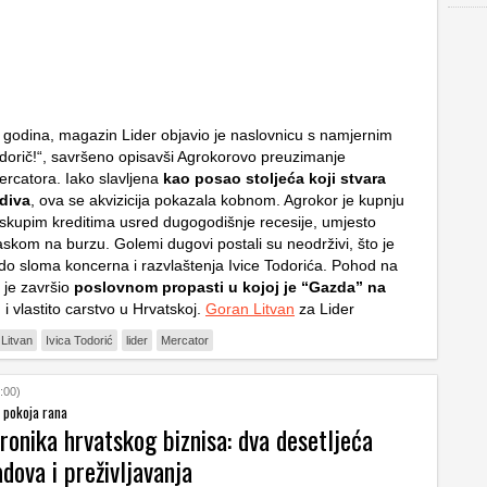
3 godina, magazin Lider objavio je naslovnicu s namjernim
odorič!“, savršeno opisavši Agrokorovo preuzimanje
rcatora. Iako slavljena
kao posao stoljeća koji stvara
diva
, ova se akvizicija pokazala kobnom. Agrokor je kupnju
eskupim kreditima usred dugogodišnje recesije, umjesto
askom na burzu. Golemi dugovi postali su neodrživi, što je
do sloma koncerna i razvlaštenja Ivice Todorića. Pohod na
 je završio
poslovnom propasti u kojoj je “Gazda” na
o
i vlastito carstvo u Hrvatskoj.
Goran Litvan
za Lider
Litvan
Ivica Todorić
lider
Mercator
:00)
i pokoja rana
ronika hrvatskog biznisa: dva desetljeća
dova i preživljavanja