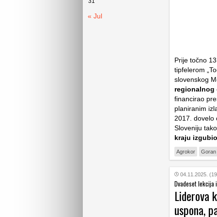
31
« Jul
Prije točno 1
tipfelerom „T
slovenskog Me
regionalnog 
financirao pr
planiranim izl
2017. dovelo 
Sloveniju tako
kraju izgubi
Agrokor
Goran 
04.11.2025. (19
Dvadeset lekcija 
Liderova k
uspona, pa