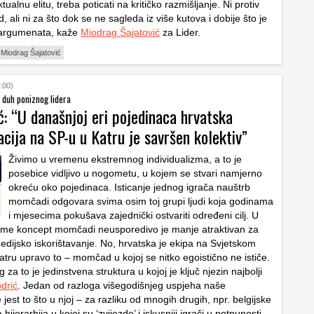
tualnu elitu, treba poticati na kritičko razmišljanje. Ni protiv
, ali ni za što dok se ne sagleda iz više kutova i dobije što je
argumenata, kaže
Miodrag Šajatović
za Lider.
Miodrag Šajatović
:00)
 duh poniznog lidera
ć: “U današnjoj eri pojedinaca hrvatska
cija na SP-u u Katru je savršen kolektiv”
Živimo u vremenu ekstremnog individualizma, a to je
posebice vidljivo u nogometu, u kojem se stvari namjerno
okreću oko pojedinaca. Isticanje jednog igrača nauštrb
momčadi odgovara svima osim toj grupi ljudi koja godinama
i mjesecima pokušava zajednički ostvariti određeni cilj. U
eme koncept momčadi neusporedivo je manje atraktivan za
medijsko iskorištavanje. No, hrvatska je ekipa na Svjetskom
atru upravo to – momčad u kojoj se nitko egoistično ne ističe.
 za to je jedinstvena struktura u kojoj je ključ njezin najbolji
drić
. Jedan od razloga višegodišnjeg uspjeha naše
 jest to što u njoj – za razliku od mnogih drugih, npr. belgijske
 hijerarhija u kojoj su ‘zvijezde’ i iskusniji igrači u potpunosti