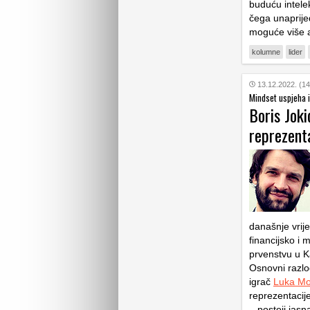
buduću intelek
čega unaprijed
moguće više 
kolumne
lider
13.12.2022. (14
Mindset uspjeha i
Boris Joki
reprezenta
današnje vrij
financijsko i 
prvenstvu u K
Osnovni razlog
igrač
Luka Mo
reprezentacije
– postoji jasna