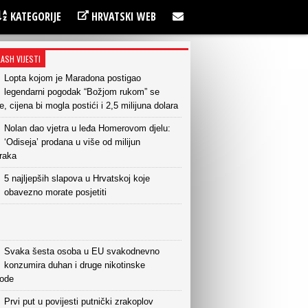
KATEGORIJE
HRVATSKI WEB
LASH VIJESTI
Lopta kojom je Maradona postigao
legendarni pogodak “Božjom rukom” se
e, cijena bi mogla postići i 2,5 milijuna dolara
Nolan dao vjetra u leđa Homerovom djelu:
‘Odiseja’ prodana u više od milijun
raka
5 najljepših slapova u Hrvatskoj koje
obavezno morate posjetiti
Svaka šesta osoba u EU svakodnevno
konzumira duhan i druge nikotinske
vode
Prvi put u povijesti putnički zrakoplov