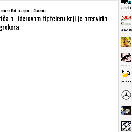
gradu’
nuo na Beč, a zapeo u Sloveniji
riča o Liderovom tipfeleru koji je predvidio
grokora
zapra
mjerit