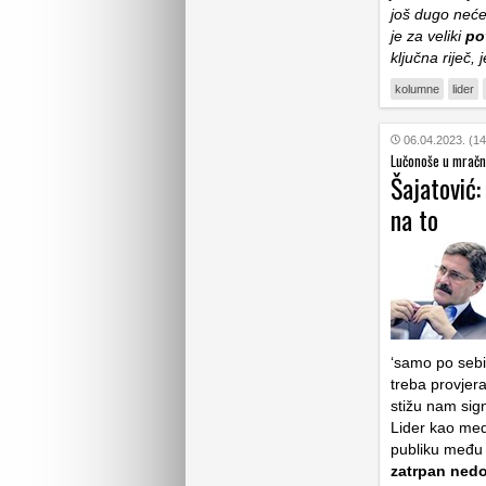
još dugo neće 
je za veliki
po
ključna riječ,
kolumne
lider
06.04.2023. (14
Lučonoše u mrač
Šajatović:
na to
‘samo po sebi
treba provjera
stižu nam sign
Lider kao medi
publiku među 
zatrpan ned