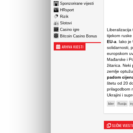
Sponzorirane vijesti
HRsport
Rizik
Slotovi
Casino igre
Liberalizacij
tijekom ruske 
Bitcoin Casino Bonus
EU-a
. Iako je
ARHIVA VIJESTI
solidarnosti, 
europskom uvo
Mađarske i Pol
žitarica. Neki
zemlje optužu
padom cijena
štetu od 20 d
prilagodbom n
Ukrajini i supr
lider
Rusija
tr
SLIČNE VIJESTI