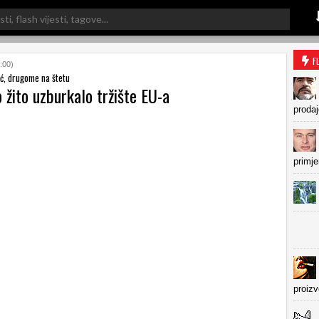
F
:00)
, drugome na štetu
 žito uzburkalo tržište EU-a
prodaj
primje
proiz