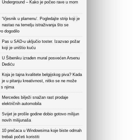
Underground – Kako je počeo rave u mom
‘Vjesnik u plamenu‘. Pogledajte strip koji je
nastao na temelju istraživanja što se
vo dogodilo
Pas u SAD-u uključio toster. Izazvao požar
koji je uništio kuću
U Šibeniku izrađen mural posvećen Arsenu
Dediću
Koja je tajna kvalitete belgijskog piva? Kada
je u pitanju kreativnost, nitko se ne može
i s njima
Mercedes bilježi snažan rast prodaje
električnih automobila
Svijet je prošle godine dobio gotovo milijun
novih milijunaša
10 prečaca u Windowsima koje biste odmah
trebali početi koristiti