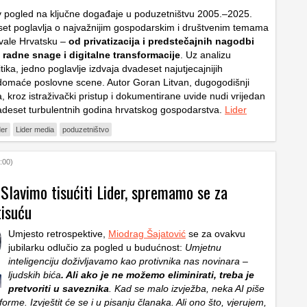
v pogled na ključne događaje u poduzetništvu 2005.–2025.
et poglavlja o najvažnijim gospodarskim i društvenim temama
ovale Hrvatsku –
od privatizacija i predstečajnih nagodbi
 radne snage i digitalne transformacije
. Uz analizu
itika, jedno poglavlje izdvaja dvadeset najutjecajnijih
domaće poslovne scene. Autor Goran Litvan, dugogodišnji
, kroz istraživački pristup i dokumentirane uvide nudi vrijedan
adeset turbulentnih godina hrvatskog gospodarstva.
Lider
der
Lider media
poduzetništvo
:00)
 Slavimo tisućiti Lider, spremamo se za
tisuću
Umjesto retrospektive,
Miodrag Šajatović
se za ovakvu
jubilarku odlučio za pogled u budućnost:
Umjetnu
inteligenciju doživljavamo kao protivnika nas novinara –
ljudskih bića
. Ali ako je ne možemo eliminirati, treba je
pretvoriti u saveznika
. Kad se malo izvježba, neka AI piše
forme. Izvještit će se i u pisanju članaka. Ali ono što, vjerujem,