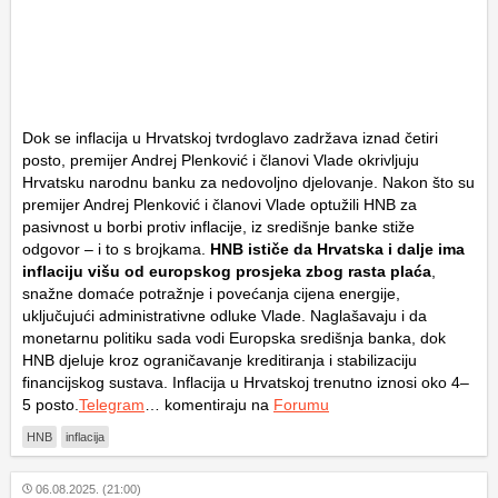
Dok se inflacija u Hrvatskoj tvrdoglavo zadržava iznad četiri
posto, premijer Andrej Plenković i članovi Vlade okrivljuju
Hrvatsku narodnu banku za nedovoljno djelovanje. Nakon što su
premijer Andrej Plenković i članovi Vlade optužili HNB za
pasivnost u borbi protiv inflacije, iz središnje banke stiže
odgovor – i to s brojkama.
HNB ističe da Hrvatska i dalje ima
inflaciju višu od europskog prosjeka zbog rasta plaća
,
snažne domaće potražnje i povećanja cijena energije,
uključujući administrativne odluke Vlade. Naglašavaju i da
monetarnu politiku sada vodi Europska središnja banka, dok
HNB djeluje kroz ograničavanje kreditiranja i stabilizaciju
financijskog sustava. Inflacija u Hrvatskoj trenutno iznosi oko 4–
5 posto.
Telegram
… komentiraju na
Forumu
HNB
inflacija
06.08.2025. (21:00)