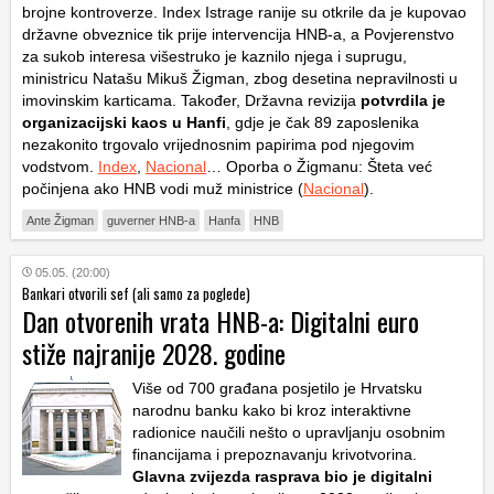
brojne kontroverze. Index Istrage ranije su otkrile da je kupovao
državne obveznice tik prije intervencija HNB-a, a Povjerenstvo
za sukob interesa višestruko je kaznilo njega i suprugu,
ministricu Natašu Mikuš Žigman, zbog desetina nepravilnosti u
imovinskim karticama. Također, Državna revizija
potvrdila je
organizacijski kaos u Hanfi
, gdje je čak 89 zaposlenika
nezakonito trgovalo vrijednosnim papirima pod njegovim
vodstvom.
Index
,
Nacional
… Oporba o Žigmanu: Šteta već
počinjena ako HNB vodi muž ministrice (
Nacional
).
Ante Žigman
guverner HNB-a
Hanfa
HNB
05.05. (20:00)
Bankari otvorili sef (ali samo za poglede)
Dan otvorenih vrata HNB-a: Digitalni euro
stiže najranije 2028. godine
Više od 700 građana posjetilo je Hrvatsku
narodnu banku kako bi kroz interaktivne
radionice naučili nešto o upravljanju osobnim
financijama i prepoznavanju krivotvorina.
Glavna zvijezda rasprava bio je digitalni