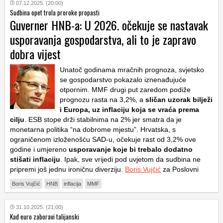
07.12.2025. (20:00)
Sudbina opet trola proroke propasti
Guverner HNB-a: U 2026. očekuje se nastavak
usporavanja gospodarstva, ali to je zapravo
dobra vijest
Unatoč godinama mračnih prognoza, svjetsko
se gospodarstvo pokazalo iznenađujuće
otpornim. MMF drugi put zaredom podiže
prognozu rasta na 3,2%, a
sličan uzorak bilježi
i Europa, uz inflaciju koja se vraća prema
cilju
. ESB stope drži stabilnima na 2% jer smatra da je
monetarna politika “na dobrome mjestu”. Hrvatska, s
ograničenom izloženošću SAD-u, očekuje rast od 3,2% ove
godine i umjereno
usporavanje koje bi trebalo dodatno
stišati inflaciju
. Ipak, sve vrijedi pod uvjetom da sudbina ne
pripremi još jednu ironičnu diverziju.
Boris Vujčić
za Poslovni
Boris Vujčić
HNB
inflacija
MMF
31.10.2025. (21:00)
Kad euro zaboravi talijanski