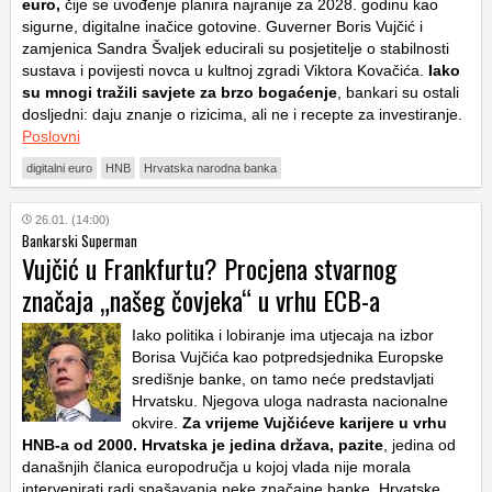
euro,
čije se uvođenje planira najranije za 2028. godinu kao
sigurne, digitalne inačice gotovine. Guverner Boris Vujčić i
zamjenica Sandra Švaljek educirali su posjetitelje o stabilnosti
sustava i povijesti novca u kultnoj zgradi Viktora Kovačića.
Iako
su mnogi tražili savjete za brzo bogaćenje
, bankari su ostali
dosljedni: daju znanje o rizicima, ali ne i recepte za investiranje.
Poslovni
digitalni euro
HNB
Hrvatska narodna banka
26.01. (14:00)
Bankarski Superman
Vujčić u Frankfurtu? Procjena stvarnog
značaja „našeg čovjeka“ u vrhu ECB-a
Iako politika i lobiranje ima utjecaja na izbor
Borisa Vujčića kao potpredsjednika Europske
središnje banke, on tamo neće predstavljati
Hrvatsku. Njegova uloga nadrasta nacionalne
okvire.
Za vrijeme Vujčićeve karijere u vrhu
HNB-a od 2000. Hrvatska je jedina država, pazite
, jedina od
današnjih članica europodručja u kojoj vlada nije morala
intervenirati radi spašavanja neke značajne banke. Hrvatske