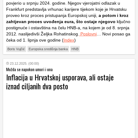
povjerio u srpnju 2024. godine. Njegov vjerojatni odlazak u
Frankfurt predstavlja vrhunac karijere tijekom koje je Hrvatsku
proveo kroz proces pristupanja Europskoj uniji,
a potom i kroz
zahtjevan proces uvođenja eura, što ostaje njegovo
ključno
postignuće i ostavština na čelu HNB-a, na kojem je od 8. srpnja
2012. naslijedivši Željka Rohatinskog.
Poslovni
… Novi posao ga
čeka od 1. lipnja ove godine (
Index
)
Boris Vujčić
Europska središnja banka
HNB
23.12.2025. (00:00)
Možda se napokon umori i ona
Inflacija u Hrvatskoj usporava, ali ostaje
iznad ciljanih dva posto