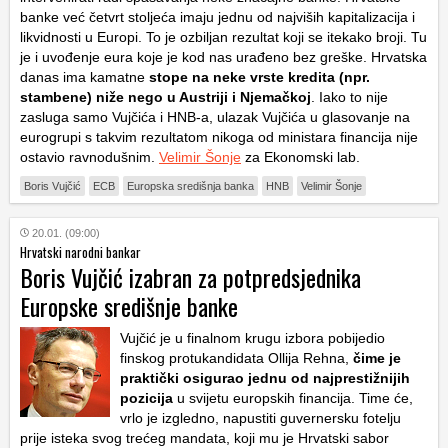
banke već četvrt stoljeća imaju jednu od najviših kapitalizacija i
likvidnosti u Europi. To je ozbiljan rezultat koji se itekako broji. Tu
je i uvođenje eura koje je kod nas urađeno bez greške. Hrvatska
danas ima kamatne
stope na neke vrste kredita (npr.
stambene) niže nego u Austriji i Njemačkoj
. Iako to nije
zasluga samo Vujčića i HNB-a, ulazak Vujčića u glasovanje na
eurogrupi s takvim rezultatom nikoga od ministara financija nije
ostavio ravnodušnim.
Velimir Šonje
za Ekonomski lab.
Boris Vujčić
ECB
Europska središnja banka
HNB
Velimir Šonje
20.01. (09:00)
Hrvatski narodni bankar
Boris Vujčić izabran za potpredsjednika
Europske središnje banke
Vujčić je u finalnom krugu izbora pobijedio
finskog protukandidata Ollija Rehna,
čime je
praktički osigurao jednu od najprestižnijih
pozicija
u svijetu europskih financija. Time će,
vrlo je izgledno, napustiti guvernersku fotelju
prije isteka svog trećeg mandata, koji mu je Hrvatski sabor