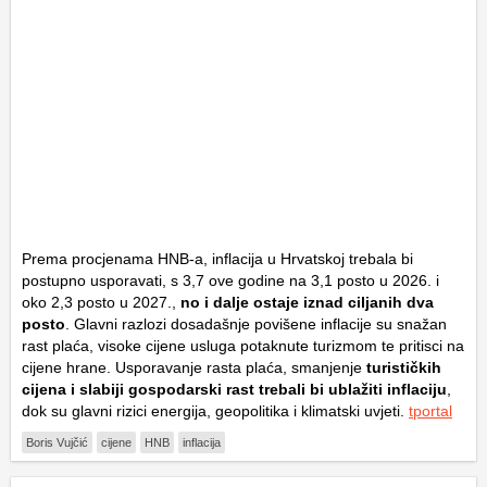
Prema procjenama HNB-a, inflacija u Hrvatskoj trebala bi
postupno usporavati, s 3,7 ove godine na 3,1 posto u 2026. i
oko 2,3 posto u 2027.,
no i dalje ostaje iznad ciljanih dva
posto
. Glavni razlozi dosadašnje povišene inflacije su snažan
rast plaća, visoke cijene usluga potaknute turizmom te pritisci na
cijene hrane. Usporavanje rasta plaća, smanjenje
turističkih
cijena i slabiji gospodarski rast trebali bi ublažiti inflaciju
,
dok su glavni rizici energija, geopolitika i klimatski uvjeti.
tportal
Boris Vujčić
cijene
HNB
inflacija