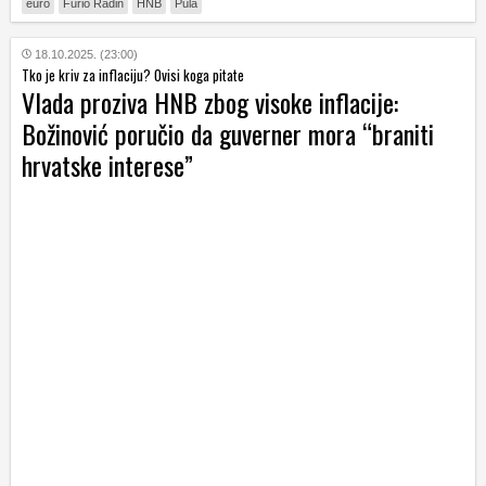
euro
Furio Radin
HNB
Pula
18.10.2025. (23:00)
Tko je kriv za inflaciju? Ovisi koga pitate
Vlada proziva HNB zbog visoke inflacije:
Božinović poručio da guverner mora “braniti
hrvatske interese”