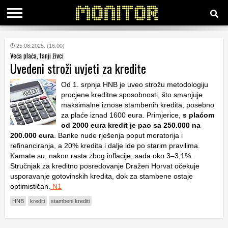
KATEGORIJE
25.08.2025. (16:00)
Veća plaća, tanji živci
Uvedeni stroži uvjeti za kredite
HRVATSKI
WEB
Od 1. srpnja HNB je uveo strožu metodologiju
procjene kreditne sposobnosti, što smanjuje
maksimalne iznose stambenih kredita, posebno
za plaće iznad 1600 eura. Primjerice,
s plaćom
od 2000 eura kredit je pao sa 250.000 na
200.000 eura
. Banke nude rješenja poput moratorija i
refinanciranja, a 20% kredita i dalje ide po starim pravilima.
Kamate su, nakon rasta zbog inflacije, sada oko 3–3,1%.
Stručnjak za kreditno posredovanje Dražen Horvat očekuje
usporavanje gotovinskih kredita, dok za stambene ostaje
optimističan.
N1
HNB
krediti
stambeni krediti