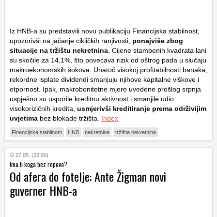
Iz HNB-a su predstavili novu publikaciju
Financijska stabilnost
,
upozorivši na jačanje cikličkih ranjivosti,
ponajviše zbog
situacije na tržištu nekretnina
. Cijene stambenih kvadrata lani
su skočile za 14,1%, što povećava rizik od oštrog pada u slučaju
makroekonomskih šokova. Unatoč visokoj profitabilnosti banaka,
rekordne isplate dividendi smanjuju njihove kapitalne viškove i
otpornost. Ipak, makrobonitetne mjere uvedene prošlog srpnja
uspješno su usporile kreditnu aktivnost i smanjile udio
visokorizičnih kredita,
usmjerivši kreditiranje prema održivijim
uvjetima
bez blokade tržišta.
Index
Financijska stabilnost
HNB
nekretnine
tržište nekretnina
27.05. (22:00)
Ima li koga bez repova?
Od afera do fotelje: Ante Žigman novi
guverner HNB-a