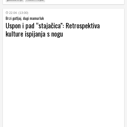
22.04. (13:00)
Brzi gutljaj, dugi mamurluk
Uspon i pad “stajačica”: Retrospektiva
kulture ispijanja s nogu