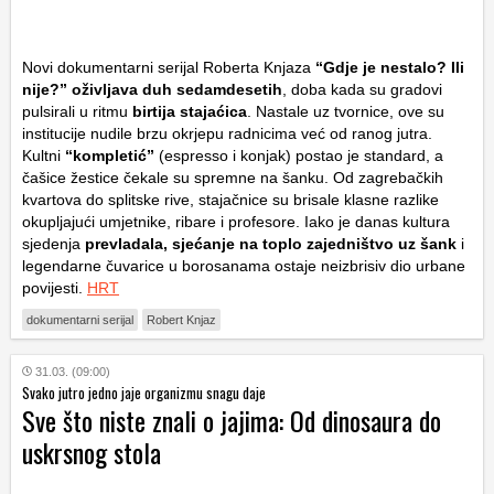
Novi dokumentarni serijal Roberta Knjaza
“Gdje je nestalo? Ili
nije?”
oživljava duh sedamdesetih
, doba kada su gradovi
pulsirali u ritmu
birtija stajaćica
. Nastale uz tvornice, ove su
institucije nudile brzu okrjepu radnicima već od ranog jutra.
Kultni
“kompletić”
(espresso i konjak) postao je standard, a
čašice žestice čekale su spremne na šanku. Od zagrebačkih
kvartova do splitske rive, stajačnice su brisale klasne razlike
okupljajući umjetnike, ribare i profesore. Iako je danas kultura
sjedenja
prevladala, sjećanje na toplo zajedništvo uz šank
i
legendarne čuvarice u borosanama ostaje neizbrisiv dio urbane
povijesti.
HRT
dokumentarni serijal
Robert Knjaz
31.03. (09:00)
Svako jutro jedno jaje organizmu snagu daje
Sve što niste znali o jajima: Od dinosaura do
uskrsnog stola