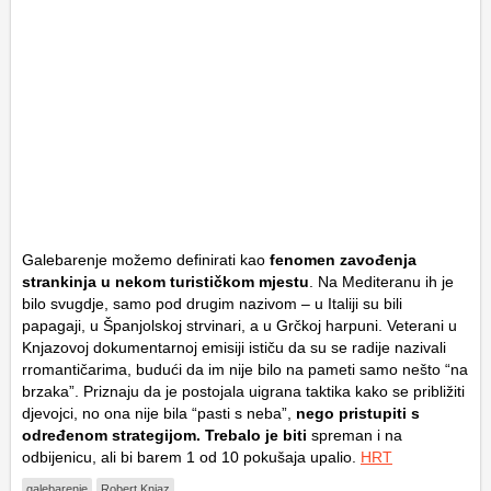
Galebarenje možemo definirati kao
fenomen zavođenja
strankinja u nekom turističkom mjestu
. Na Mediteranu ih je
bilo svugdje, samo pod drugim nazivom – u Italiji su bili
papagaji, u Španjolskoj strvinari, a u Grčkoj harpuni. Veterani u
Knjazovoj dokumentarnoj emisiji ističu da su se radije nazivali
rromantičarima, budući da im nije bilo na pameti samo nešto “na
brzaka”. Priznaju da je postojala uigrana taktika kako se približiti
djevojci, no ona nije bila “pasti s neba”,
nego pristupiti s
određenom strategijom. Trebalo je biti
spreman i na
odbijenicu, ali bi barem 1 od 10 pokušaja upalio.
HRT
galebarenje
Robert Knjaz