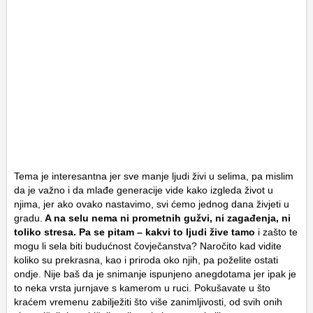
Tema je interesantna jer sve manje ljudi živi u selima, pa mislim
da je važno i da mlađe generacije vide kako izgleda život u
njima, jer ako ovako nastavimo, svi ćemo jednog dana živjeti u
gradu.
A na selu nema ni prometnih gužvi, ni zagađenja, ni
toliko stresa. Pa se pitam – kakvi to ljudi žive tamo
i zašto te
mogu li sela biti budućnost čovječanstva? Naročito kad vidite
koliko su prekrasna, kao i priroda oko njih, pa poželite ostati
ondje. Nije baš da je snimanje ispunjeno anegdotama jer ipak je
to neka vrsta jurnjave s kamerom u ruci. Pokušavate u što
kraćem vremenu zabilježiti što više zanimljivosti, od svih onih