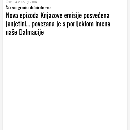
01.04.2025. (12:00)
Čak su i granicu definirale ovce
Nova epizoda Knjazove emisije posvećena
janjetini… povezana je s porijeklom imena
naše Dalmacije