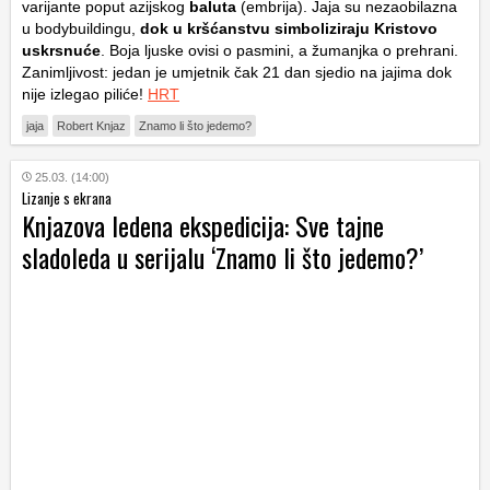
varijante poput azijskog
baluta
(embrija). Jaja su nezaobilazna
u bodybuildingu,
dok u kršćanstvu simboliziraju Kristovo
uskrsnuće
. Boja ljuske ovisi o pasmini, a žumanjka o prehrani.
Zanimljivost: jedan je umjetnik čak 21 dan sjedio na jajima dok
nije izlegao piliće!
HRT
jaja
Robert Knjaz
Znamo li što jedemo?
25.03. (14:00)
Lizanje s ekrana
Knjazova ledena ekspedicija: Sve tajne
sladoleda u serijalu ‘Znamo li što jedemo?’