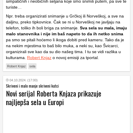
simpatičnih i neobičnih seljana koje smo snimili putem, pa sve te
turiste…
Npr. treba organizirati snimanje u Grčkoj ili Norveškoj, a sve na
daljinu, preko tipkovnice. Čak se ni u Norveškoj ne javljaju na
telefon, toliko ih boli briga za snimanje.
Sva sela su mala, imaju
malo stanovnika i nije im baš napeto to da ih netko snima
pa smo se pitali hoćemo li ikoga dobiti pred kameru. Tako da je
na nekim mjestima to baš bilo muka, a neki su, kao Švicarci,
organizirali sve kao da su dio našeg tima. I tu se vidi razlika u
kulturama.
Robert Knjaz
o novoj emisiji za tportal.
Robert Knjaz
sela
04.10.2024. (17:00)
Skriveni i malo manje skriveni kutci
Novi serijal Roberta Knjaza prikazuje
najljepša sela u Europi