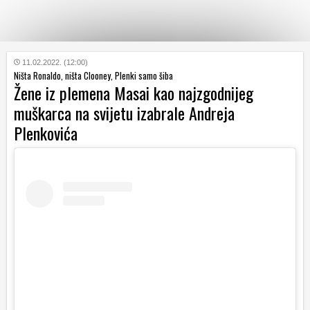
KATEGORIJE
11.02.2022. (12:00)
Ništa Ronaldo, ništa Clooney, Plenki samo šiba
Žene iz plemena Masai kao najzgodnijeg
HRVATSKI
muškarca na svijetu izabrale Andreja
WEB
Plenkovića