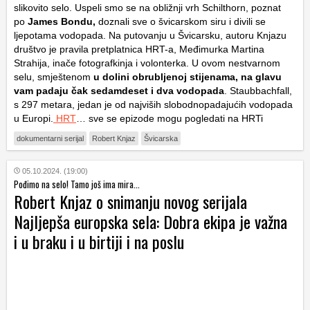
slikovito selo. Uspeli smo se na obližnji vrh Schilthorn, poznat
po
James Bondu,
doznali sve o švicarskom siru i divili se
ljepotama vodopada. Na putovanju u Švicarsku, autoru Knjazu
društvo je pravila pretplatnica HRT-a, Međimurka Martina
Strahija, inače fotografkinja i volonterka. U ovom nestvarnom
selu, smještenom
u dolini obrubljenoj stijenama, na glavu
vam padaju čak sedamdeset i dva vodopada
. Staubbachfall,
s 297 metara, jedan je od najviših slobodnopadajućih vodopada
u Europi.
HRT
… sve se epizode mogu pogledati na HRTi
dokumentarni serijal
Robert Knjaz
Švicarska
05.10.2024. (19:00)
Pođimo na selo! Tamo još ima mira...
Robert Knjaz o snimanju novog serijala
Najljepša europska sela: Dobra ekipa je važna
i u braku i u birtiji i na poslu