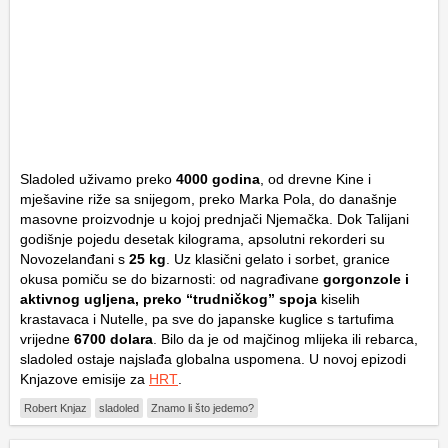
Sladoled uživamo preko
4000 godina
, od drevne Kine i
mješavine riže sa snijegom, preko Marka Pola, do današnje
masovne proizvodnje u kojoj prednjači Njemačka. Dok Talijani
godišnje pojedu desetak kilograma, apsolutni rekorderi su
Novozelanđani s
25 kg
. Uz klasični gelato i sorbet, granice
okusa pomiču se do bizarnosti: od nagrađivane
gorgonzole i
aktivnog ugljena, preko “trudničkog” spoja
kiselih
krastavaca i Nutelle, pa sve do japanske kuglice s tartufima
vrijedne
6700 dolara
. Bilo da je od majčinog mlijeka ili rebarca,
sladoled ostaje najslađa globalna uspomena. U novoj epizodi
Knjazove emisije za
HRT
.
Robert Knjaz
sladoled
Znamo li što jedemo?