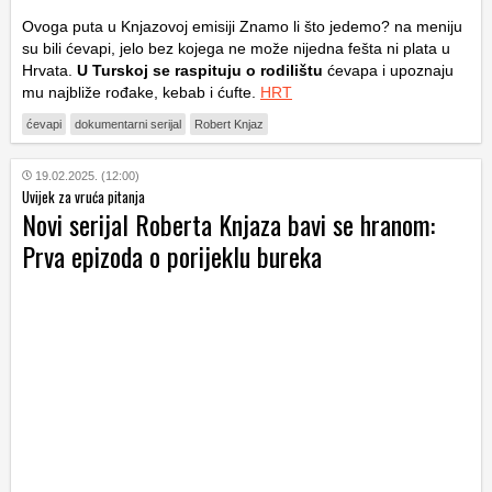
Ovoga puta u Knjazovoj emisiji Znamo li što jedemo? na meniju
su bili ćevapi, jelo bez kojega ne može nijedna fešta ni plata u
Hrvata.
U Turskoj se raspituju o rodilištu
ćevapa i upoznaju
mu najbliže rođake, kebab i ćufte.
HRT
ćevapi
dokumentarni serijal
Robert Knjaz
19.02.2025. (12:00)
Uvijek za vruća pitanja
Novi serijal Roberta Knjaza bavi se hranom:
Prva epizoda o porijeklu bureka