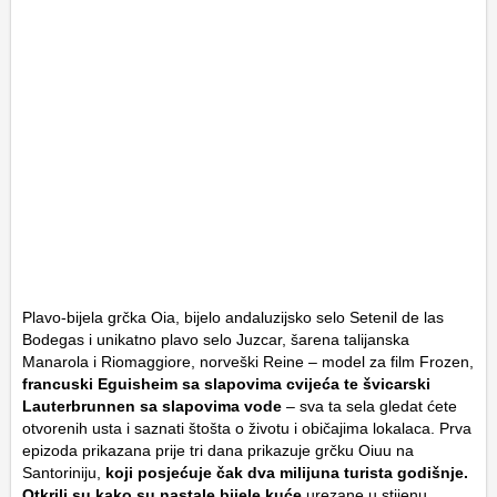
Plavo-bijela grčka Oia, bijelo andaluzijsko selo Setenil de las
Bodegas i unikatno plavo selo Juzcar, šarena talijanska
Manarola i Riomaggiore, norveški Reine – model za film Frozen,
francuski Eguisheim sa slapovima cvijeća te švicarski
Lauterbrunnen sa slapovima vode
– sva ta sela gledat ćete
otvorenih usta i saznati štošta o životu i običajima lokalaca. Prva
epizoda prikazana prije tri dana prikazuje grčku Oiuu na
Santoriniju,
koji posjećuje čak dva milijuna turista godišnje.
Otkrili su kako su nastale bijele kuće
urezane u stijenu.