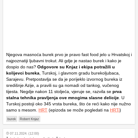
Njegova masnoća burek prvo je pravo fast food jelo u Hrvatskoj i
najpoznatiji ljubavni trokut. Ali gdje je nastao burek i kako je
dospio do nas?
Odgovore su Knjaz i ekipa potražili u
kolijevci bureka
, Turskoj, i glavnom gradu burekoljubaca,
Sarajevu. Pretpostavlja se da je porijeklo izvornog bureka iz
središnje Azije, a pravili su ga nomadi od tankog, vučenog
tijesta. Negdje nakon 11 stoljeća, vjeruje se, razvila se
prva
stalna tehnika pravljenja ove mnogima slasne delicije
. U
Turskoj postoji oko 345 vrsta bureka, što će reći kako nije nužno
samo s mesom.
HRT
(epizoda se može pogledati na
HRTi
)
burek
Robert Knjaz
07.11.2024. (12:00)