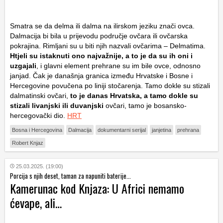
Smatra se da delma ili dalma na ilirskom jeziku znači ovca.
Dalmacija bi bila u prijevodu područje ovčara ili ovčarska
pokrajina. Rimljani su u biti njih nazvali ovčarima – Delmatima.
Htjeli su istaknuti ono najvažnije, a to je da su ih oni i
uzgajali
, i glavni element prehrane su im bile ovce, odnosno
janjad. Čak je današnja granica između Hrvatske i Bosne i
Hercegovine povučena po liniji stočarenja. Tamo dokle su stizali
dalmatinski ovčari,
to je danas Hrvatska, a tamo dokle su
stizali livanjski ili duvanjski
ovčari, tamo je bosansko-
hercegovački dio.
HRT
Bosna i Hercegovina
Dalmacija
dokumentarni serijal
janjetina
prehrana
Robert Knjaz
25.03.2025. (19:00)
Porcija s njih deset, taman za napuniti baterije...
Kamerunac kod Knjaza: U Africi nemamo
ćevape, ali…