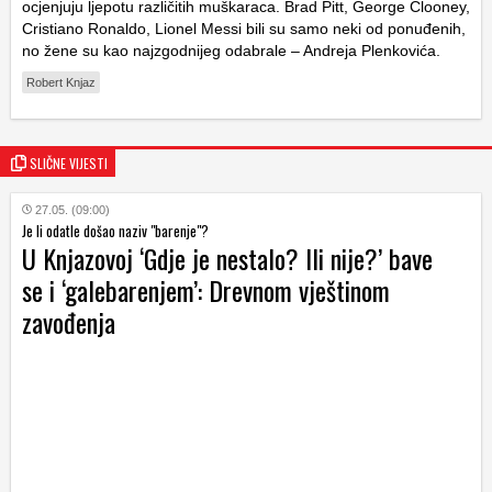
ocjenjuju ljepotu različitih muškaraca. Brad Pitt, George Clooney,
Cristiano Ronaldo, Lionel Messi bili su samo neki od ponuđenih,
no žene su kao najzgodnijeg odabrale – Andreja Plenkovića.
Robert Knjaz
SLIČNE VIJESTI
27.05. (09:00)
Je li odatle došao naziv "barenje"?
U Knjazovoj ‘Gdje je nestalo? Ili nije?’ bave
se i ‘galebarenjem’: Drevnom vještinom
zavođenja