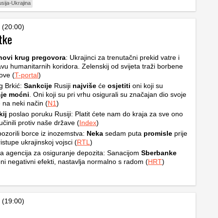
sija-Ukrajina
 (20:00)
tke
novi krug pregovora
: Ukrajinci za trenutačni prekid vatre i
vu humanitarnih koridora. Zelenskij od svijeta traži borbene
ove (
T-portal
)
og Brkić:
Sankcije
Rusiji
najviše
će
osjetiti
oni koji su
je moćni
. Oni koji su pri vrhu osigurali su značajan dio svoje
 na neki način (
N1
)
kij
poslao poruku Rusiji: Platit ćete nam do kraja za sve ono
učinili protiv naše države (
Index
)
ozorili borce iz inozemstva:
Neka
sedam puta
promisle
prije
istupe ukrajinskoj vojsci (
RTL
)
a agencija za osiguranje depozita: Sanacijom
Sberbanke
eni negativni efekti, nastavlja normalno s radom (
HRT
)
 (19:00)