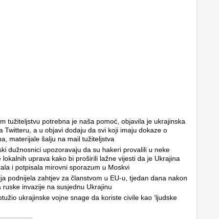
 tužiteljstvu potrebna je naša pomoć, objavila je ukrajinska
a Twitteru, a u objavi dodaju da svi koji imaju dokaze o
a, materijale šalju na mail tužiteljstva
ski dužnosnici upozoravaju da su hakeri provalili u neke
 lokalnih uprava kako bi proširili lažne vijesti da je Ukrajina
irala i potpisala mirovni sporazum u Moskvi
ja podnijela zahtjev za članstvom u EU-u, tjedan dana nakon
 ruske invazije na susjednu Ukrajinu
ptužio ukrajinske vojne snage da koriste civile kao ‘ljudske