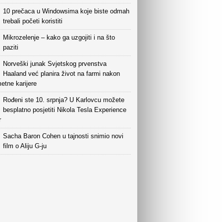
10 prečaca u Windowsima koje biste odmah
trebali početi koristiti
Mikrozelenje – kako ga uzgojiti i na što
paziti
Norveški junak Svjetskog prvenstva
Haaland već planira život na farmi nakon
etne karijere
Rođeni ste 10. srpnja? U Karlovcu možete
besplatno posjetiti Nikola Tesla Experience
r
Sacha Baron Cohen u tajnosti snimio novi
film o Aliju G-ju