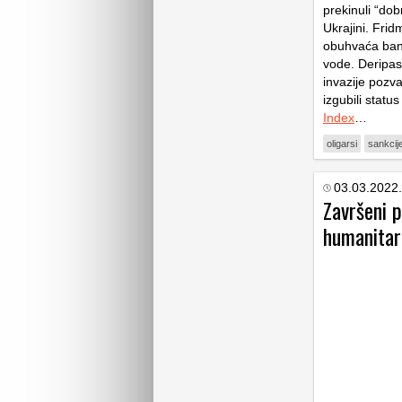
prekinuli “do
Ukrajini. Frid
obuhvaća bank
vode. Deripas
invazije pozva
izgubili statu
Index
…
oligarsi
sankcije
03.03.2022.
Završeni 
humanitar