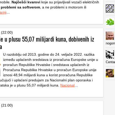
mobile.
Najčešći kvarovi
koje su prijavljivali vozači električnih
u
problemi sa softverom
, a ne problemi s motorom ili
arnji
…
 (22:00)
e u plusu 55,07 milijardi kuna, dobivenih iz
nogom
a
U razdoblju od 2013. godine do 24. veljače 2022. razlika
između uplaćenih sredstava iz proračuna Europske unije u
Centa
proračun Republike Hrvatske i sredstava uplaćenih iz
Proračuna Republike Hrvatske u proračun Europske unije
iznosi 48,94 milijardi kuna u korist proračuna Republike
jučujući i uplaćeni predujam za Nacionalni plan oporavka i
atska je u plusu 55,07 milijardi kuna.
Nacional
…
 (21:00)