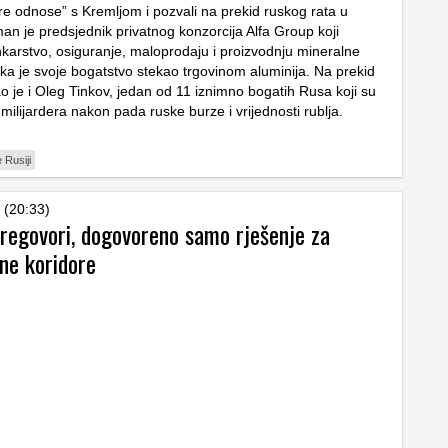
bre odnose” s Kremljom i pozvali na prekid ruskog rata u
man je predsjednik privatnog konzorcija Alfa Group koji
arstvo, osiguranje, maloprodaju i proizvodnju mineralne
ka je svoje bogatstvo stekao trgovinom aluminija. Na prekid
o je i Oleg Tinkov, jedan od 11 iznimno bogatih Rusa koji su
s milijardera nakon pada ruske burze i vrijednosti rublja.
 Rusiji
 (20:33)
pregovori, dogovoreno samo rješenje za
ne koridore