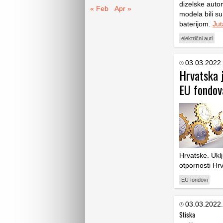
dizelske auto
« Feb
Apr »
modela bili s
baterijom.
Jut
električni auti
03.03.2022.
Hrvatska j
EU fondov
Hrvatske. Ukl
otpornosti Hrv
EU fondovi
03.03.2022.
Stiska