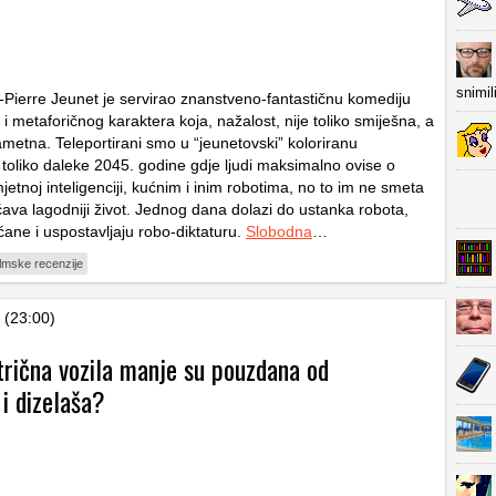
snimil
-Pierre Jeunet je servirao znanstveno-fantastičnu komediju
a i metaforičnog karaktera koja, nažalost, nije toliko smiješna, a
metna. Teleportirani smo u “jeunetovski” koloriranu
toliko daleke 2045. godine gdje ljudi maksimalno ovise o
mjetnoj inteligenciji, kućnim i inim robotima, no to im ne smeta
ava lagodniji život. Jednog dana dolazi do ustanka robota,
ćane i uspostavljaju robo-diktaturu.
Slobodna
…
ilmske recenzije
 (23:00)
trična vozila manje su pouzdana od
i dizelaša?