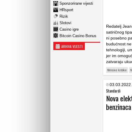
Sponzorirane vijesti
HRsport
Rizik
Slotovi
Redatelj Jean
Casino igre
satiričnog tip
Bitcoin Casino Bonus
ni posebno pa
budućnost ne 
ARHIVA VIJESTI
tehnologiji, u
jer im omoguć
zatvaraju uku
filmske kritike
f
03.03.2022.
Standardi
Nova elek
benzinaca 