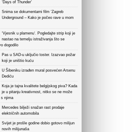
‘Days of Thunder’
Snima se dokumentarni film ‘Zagreb
Underground – Kako je počeo rave u mom
‘Vjesnik u plamenu‘. Pogledajte strip koji je
nastao na temelju istraživanja što se
vo dogodilo
Pas u SAD-u uključio toster. Izazvao požar
koji je uništio kuću
U Šibeniku izrađen mural posvećen Arsenu
Dediću
Koja je tajna kvalitete belgijskog piva? Kada
je u pitanju kreativnost, nitko se ne može
i s njima
Mercedes bilježi snažan rast prodaje
električnih automobila
Svijet je prošle godine dobio gotovo milijun
novih milijunaša