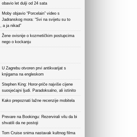
obavio let dulji od 24 sata
Moby objavio “Porcelain” video s
Jadranskog mora: “Svi na svijetu su to
i, a ja nikad”
Žene ovisnije o kozmetičkim postupcima
nego o kockanju
U Zagrebu otvoren prvi antikvarijat s
knjigama na engleskom
Stephen King: Horor-priče najviše cijene
suosjećajni ljudi. Paradoksalno, ali istinito
Kako prepoznati lažne recenzije mobitela
Prevare na Bookingu: Rezervirali vilu da bi
shvatili da ne postoji
Tom Cruise snima nastavak kultnog filma