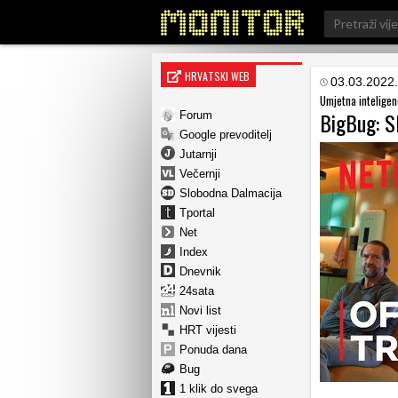
Search
for:
HRVATSKI WEB
03.03.2022.
Umjetna inteligen
BigBug: S
Forum
Google prevoditelj
Jutarnji
Večernji
Slobodna Dalmacija
Tportal
Net
Index
Dnevnik
24sata
Novi list
HRT vijesti
Ponuda dana
Bug
1 klik do svega