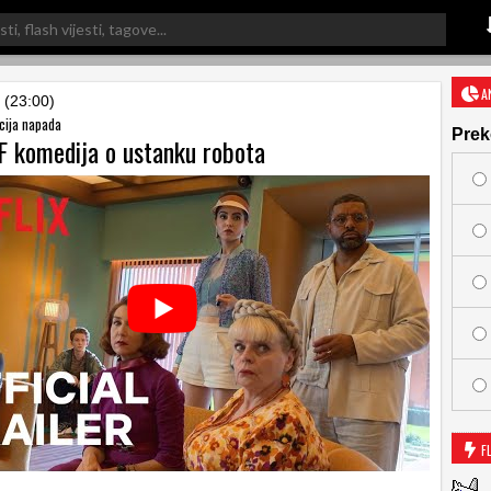
A
 (23:00)
cija napada
Prek
F komedija o ustanku robota
F