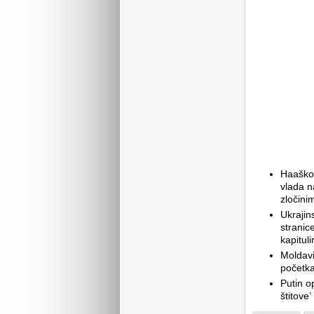
Haaškom
vlada n
zločinim
Ukrajin
stranice
kapitul
Moldavi
početka
Putin o
štitove’