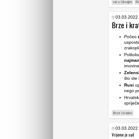
rat u Ukrajini
Ru
03.03.2022.
Brze i kra
Počeo
usposta
zrakopl
Politol
najman
imovine
Zelens
što ste 
Rusi
up
nego pr
Hrvatsk
spriječ
Brze i kratke
03.03.2022.
Vrijeme je sad