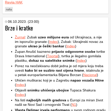
Revija HAK
nafta
06.10.2023. (23:00)
Brze i kratke
Žurnal
: Zubak
uzeo milijune eura
od Ukrajinaca, a nije
im isporučio granate (
Index
), Zubak: Ukrajinski novac za
granate
ukrao je češki bankar
(
Index
)
Župan Anušić kazneno
prijavio odgovorne osobe
tvrtke
Drava International (
Tportal
), tvrtka je ilegalno gomilala
plastiku,
dokaz su satelitske snimke
(
Index
)
Porez na neočekivanu dobit jedna je od mjera koju treba
uvesti
kako bi se suzbio rast cijena hrane
, istaknula je
u petak europarlamentarka Biljana Borzan (
Nacional
)
Uhićen muškarac koji je u Zagrebu
napao vozača Hitne
(
Index
)
Objavili
snimku uhićenja ubojice
Tupaca Shakura
(
Index
)
Na listi
najboljih malih gradova
u Europi za miran život
našli se Novi Sad i crnogorski Tivat (
N1
)
Vlasta Delimar izvela performans
u svom rodnom gradu