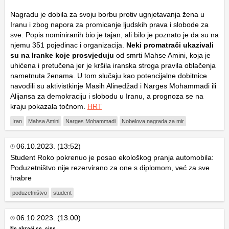
Nagradu je dobila za svoju borbu protiv ugnjetavanja žena u
Iranu i zbog napora za promicanje ljudskih prava i slobode za
sve. Popis nominiranih bio je tajan, ali bilo je poznato je da su na
njemu 351 pojedinac i organizacija.
Neki promatrači ukazivali
su na Iranke koje prosvjeduju
od smrti Mahse Amini, koja je
uhićena i pretučena jer je kršila iranska stroga pravila oblačenja
nametnuta ženama. U tom slučaju kao potencijalne dobitnice
navodili su aktivistkinje Masih Alinedžad i Narges Mohammadi ili
Alijansa za demokraciju i slobodu u Iranu, a prognoza se na
kraju pokazala točnom.
HRT
Iran
Mahsa Amini
Narges Mohammadi
Nobelova nagrada za mir
06.10.2023. (13:52)
Student Roko pokrenuo je posao ekološkog pranja automobila:
Poduzetništvo nije rezervirano za one s diplomom, već za sve
hrabre
poduzetništvo
student
06.10.2023. (13:00)
Ne okreći se, sine