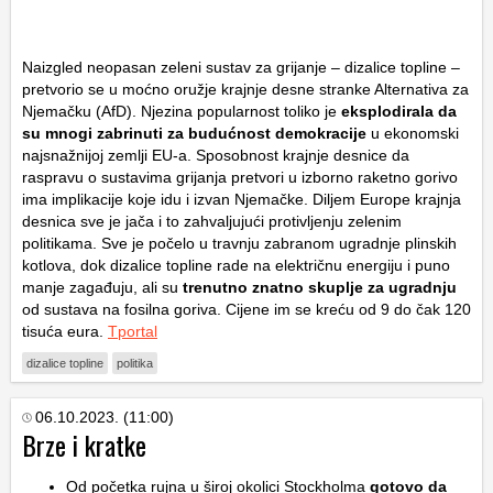
Naizgled neopasan zeleni sustav za grijanje – dizalice topline –
pretvorio se u moćno oružje krajnje desne stranke Alternativa za
Njemačku (AfD). Njezina popularnost toliko je
eksplodirala da
su mnogi zabrinuti za budućnost demokracije
u ekonomski
najsnažnijoj zemlji EU-a. Sposobnost krajnje desnice da
raspravu o sustavima grijanja pretvori u izborno raketno gorivo
ima implikacije koje idu i izvan Njemačke. Diljem Europe krajnja
desnica sve je jača i to zahvaljujući protivljenju zelenim
politikama. Sve je počelo u travnju zabranom ugradnje plinskih
kotlova, dok dizalice topline rade na električnu energiju i puno
manje zagađuju, ali su
trenutno znatno skuplje za ugradnju
od sustava na fosilna goriva. Cijene im se kreću od 9 do čak 120
tisuća eura.
Tportal
dizalice topline
politika
06.10.2023. (11:00)
Brze i kratke
Od početka rujna u široj okolici Stockholma
gotovo da