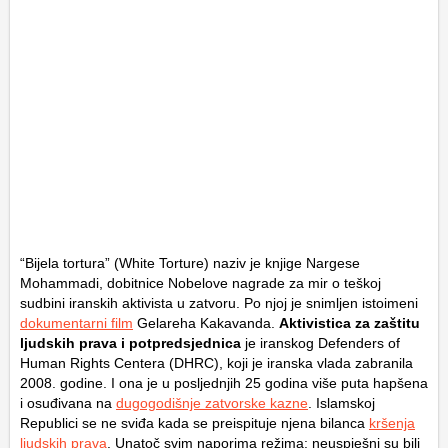
“Bijela tortura” (White Torture) naziv je knjige Nargese
Mohammadi, dobitnice Nobelove nagrade za mir o teškoj
sudbini iranskih aktivista u zatvoru. Po njoj je snimljen istoimeni
dokumentarni film
Gelareha Kakavanda.
Aktivistica za zaštitu
ljudskih prava i potpredsjednica
je iranskog Defenders of
Human Rights Centera (DHRC), koji je iranska vlada zabranila
2008. godine. I ona je u posljednjih 25 godina više puta hapšena
i osuđivana na
dugogodišnje zatvorske kazne
. Islamskoj
Republici se ne sviđa kada se preispituje njena bilanca
kršenja
ljudskih prava
. Unatoč svim naporima režima: neuspješni su bili