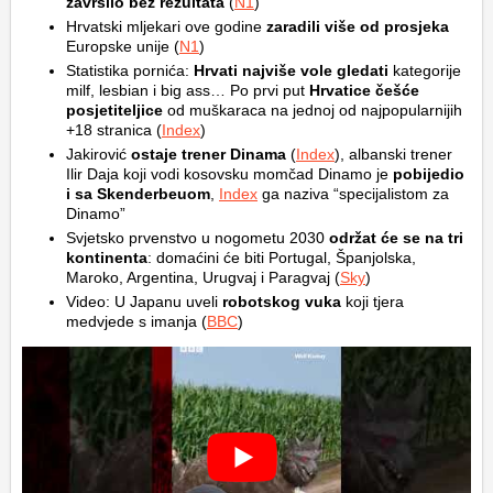
završilo bez rezultata
(
N1
)
Hrvatski mljekari ove godine
zaradili više od prosjeka
Europske unije (
N1
)
Statistika pornića:
Hrvati najviše vole gledati
kategorije
milf, lesbian i big ass… Po prvi put
Hrvatice češće
posjetiteljice
od muškaraca na jednoj od najpopularnijih
+18 stranica (
Index
)
Jakirović
ostaje trener Dinama
(
Index
), albanski trener
Ilir Daja koji vodi kosovsku momčad Dinamo je
pobijedio
i sa Skenderbeuom
,
Index
ga naziva “specijalistom za
Dinamo”
Svjetsko prvenstvo u nogometu 2030
održat će se na tri
kontinenta
: domaćini će biti Portugal, Španjolska,
Maroko, Argentina, Urugvaj i Paragvaj (
Sky
)
Video: U Japanu uveli
robotskog vuka
koji tjera
medvjede s imanja (
BBC
)