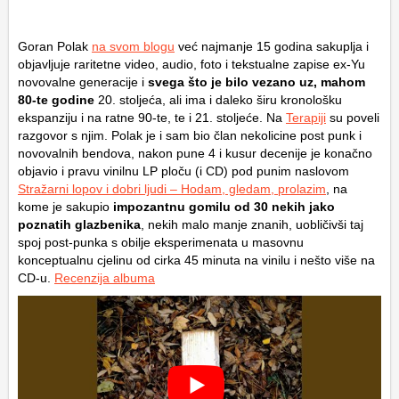
Goran Polak
na svom blogu
već najmanje 15 godina sakuplja i
objavljuje raritetne video, audio, foto i tekstualne zapise ex-Yu
novovalne generacije i
svega što je bilo vezano uz, mahom
80-te godine
20. stoljeća, ali ima i daleko širu kronološku
ekspanziju i na ratne 90-te, te i 21. stoljeće. Na
Terapiji
su poveli
razgovor s njim. Polak je i sam bio član nekolicine post punk i
novovalnih bendova, nakon pune 4 i kusur decenije je konačno
objavio i pravu vinilnu LP ploču (i CD) pod punim naslovom
Stražarni lopov i dobri ljudi – Hodam, gledam, prolazim
, na
kome je sakupio
impozantnu gomilu od 30 nekih jako
poznatih glazbenika
, nekih malo manje znanih, uobličivši taj
spoj post-punka s obilje eksperimenata u masovnu
konceptualnu cjelinu od cirka 45 minuta na vinilu i nešto više na
CD-u.
Recenzija albuma