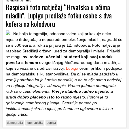
Raspisali foto natječaj “Hrvatska u očima
mladih”, Lupiga predlaže fotku osobe s dva
kofera na kolodvoru
Najbolja fotografija, odnosno video koji prikazuje neko
mjesto ili događaj u neposrednom okruženju mladih, nagradit će
se s 500 eura, a rok za prijavu je 12. listopada. Foto natječaj je
raspisao Središnji državni ured za demografiju i mlade. Prijaviti
se mogu
svi redovni učenici i studenti koji svoj uradak
povežu s temom
ovogodišnjeg Međunarodnog dana mladih, a
koje su vezane uz održivi razvoj.
Lupiga
ovom prilikom podsjeća
na demografsku sliku stanovništva.
Da bi se mlade zadržalo u
zemlji potrebno im je i nešto ponuditi, a da to nije samo natječaj
za najbolju fotografiji i videozapis. Prema jednom demografu
radi se o četiri elementa.
Prvi je stabilno radno mjesto, a
drugi dobro plaćeno isto to
radno mjesto. Potom je tu
rješavanje stambenog pitanja. Četvrti je pomoć pri
institucionalnoj skrbi o djeci, pri čemu se uglavnom misli na
dječje vrtiće.
demografija
foto natječaj
Lupiga