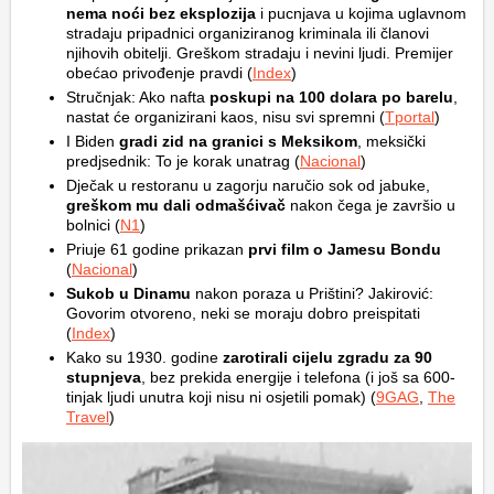
nema noći bez eksplozija
i pucnjava u kojima uglavnom
stradaju pripadnici organiziranog kriminala ili članovi
njihovih obitelji. Greškom stradaju i nevini ljudi. Premijer
obećao privođenje pravdi (
Index
)
Stručnjak: Ako nafta
poskupi na 100 dolara po barelu
,
nastat će organizirani kaos, nisu svi spremni (
Tportal
)
I Biden
gradi zid na granici s Meksikom
, meksički
predjsednik: To je korak unatrag (
Nacional
)
Dječak u restoranu u zagorju naručio sok od jabuke,
greškom mu dali odmašćivač
nakon čega je završio u
bolnici (
N1
)
Priuje 61 godine prikazan
prvi film o Jamesu Bondu
(
Nacional
)
Sukob u Dinamu
nakon poraza u Prištini? Jakirović:
Govorim otvoreno, neki se moraju dobro preispitati
(
Index
)
Kako su 1930. godine
zarotirali cijelu zgradu za 90
stupnjeva
, bez prekida energije i telefona (i još sa 600-
tinjak ljudi unutra koji nisu ni osjetili pomak) (
9GAG
,
The
Travel
)
Video
Player