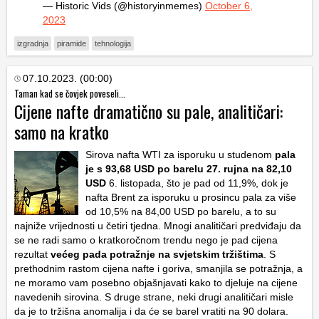
— Historic Vids (@historyinmemes)
October 6,
2023
izgradnja
piramide
tehnologija
07.10.2023. (00:00)
Taman kad se čovjek poveseli...
Cijene nafte dramatično su pale, analitičari:
samo na kratko
Sirova nafta WTI za isporuku u studenom
pala
je s 93,68 USD po barelu 27. rujna na 82,10
USD
6. listopada, što je pad od 11,9%, dok je
nafta Brent za isporuku u prosincu pala za više
od 10,5% na 84,00 USD po barelu, a to su
najniže vrijednosti u četiri tjedna. Mnogi analitičari predviđaju da
se ne radi samo o kratkoročnom trendu nego je pad cijena
rezultat
većeg pada potražnje na svjetskim tržištima
. S
prethodnim rastom cijena nafte i goriva, smanjila se potražnja, a
ne moramo vam posebno objašnjavati kako to djeluje na cijene
navedenih sirovina. S druge strane, neki drugi analitičari misle
da je to tržišna anomalija i da će se barel vratiti na 90 dolara.