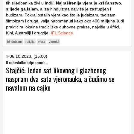
tih sljedbenika živi u Indiji.
Najraširenija vjera je kršćanstvo,
slijede ga islam
, a iza hinduizma najviše je zastupljen i
budizam. Pokraj ostalih vjera kao što je judaizam, taoizam,
šintoizam i druge, valja napomenuti kako oko 400 milijuna ljudi
prakticira lokalne tradicijske duhovne prakse, najviše u Africi,
Kini, Australiji i drugdje.
IFL Science
hinduizam
religija
vjera
vjernici
06.10.2023. (15:00)
U nedostatku bolje ponude...
Stajčić: Jedan sat likovnog i glazbenog
naspram dva sata vjeronauka, a čudimo se
navalom na cajke