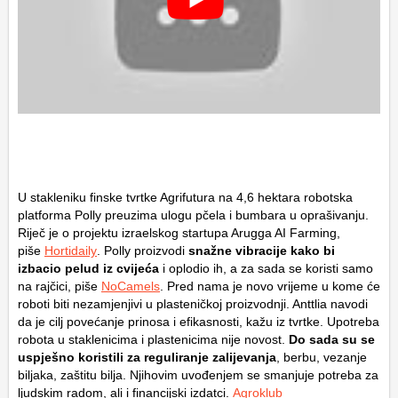
U stakleniku finske tvrtke Agrifutura na 4,6 hektara robotska
platforma Polly preuzima ulogu pčela i bumbara u oprašivanju.
Riječ je o projektu izraelskog startupa Arugga AI Farming,
piše
Hortidaily
. Polly proizvodi
snažne vibracije kako bi
izbacio pelud iz cvijeća
i oplodio ih, a za sada se koristi samo
na rajčici, piše
NoCamels
. Pred nama je novo vrijeme u kome će
roboti biti nezamjenjivi u plasteničkoj proizvodnji. Anttlia navodi
da je cilj povećanje prinosa i efikasnosti, kažu iz tvrtke. Upotreba
robota u staklenicima i plastenicima nije novost.
Do sada su se
uspješno koristili za reguliranje zalijevanja
, berbu, vezanje
biljaka, zaštitu bilja. Njihovim uvođenjem se smanjuje potreba za
ljudskim radom, ali i financijski izdatci.
Agroklub