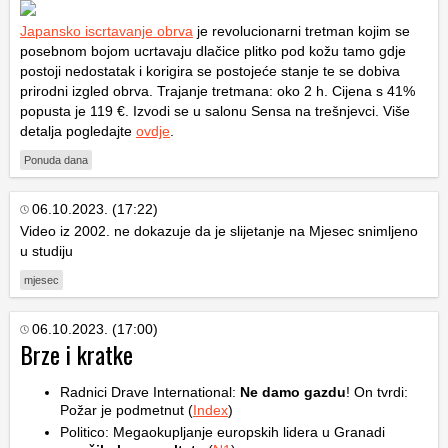
Japansko iscrtavanje obrva
je revolucionarni tretman kojim se
posebnom bojom ucrtavaju dlačice plitko pod kožu tamo gdje
postoji nedostatak i korigira se postojeće stanje te se dobiva
prirodni izgled obrva. Trajanje tretmana: oko 2 h. Cijena s 41%
popusta je 119 €. Izvodi se u salonu Sensa na trešnjevci. Više
detalja pogledajte
ovdje
.
Ponuda dana
06.10.2023. (17:22)
Video iz 2002. ne dokazuje da je slijetanje na Mjesec snimljeno
u studiju
mjesec
06.10.2023. (17:00)
Brze i kratke
Radnici Drave International:
Ne damo gazdu
! On tvrdi:
Požar je podmetnut (
Index
)
Politico: Megaokupljanje europskih lidera u Granadi