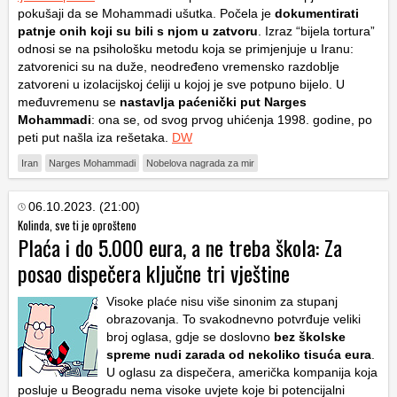
pokušaji da se Mohammadi ušutka. Počela je
dokumentirati
patnje onih koji su bili s njom u zatvoru
. Izraz “bijela tortura”
odnosi se na psihološku metodu koja se primjenjuje u Iranu:
zatvorenici su na duže, neodređeno vremensko razdoblje
zatvoreni u izolacijskoj ćeliji u kojoj je sve potpuno bijelo. U
međuvremenu se
nastavlja paćenički put Narges
Mohammadi
: ona se, od svog prvog uhićenja 1998. godine, po
peti put našla iza rešetaka.
DW
Iran
Narges Mohammadi
Nobelova nagrada za mir
06.10.2023. (21:00)
Kolinda, sve ti je oprošteno
Plaća i do 5.000 eura, a ne treba škola: Za
posao dispečera ključne tri vještine
Visoke plaće nisu više sinonim za stupanj
obrazovanja. To svakodnevno potvrđuje veliki
broj oglasa, gdje se doslovno
bez školske
spreme nudi zarada od nekoliko tisuća eura
.
U oglasu za dispečera, američka kompanija koja
posluje u Beogradu nema visoke uvjete koje bi potencijalni