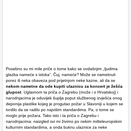
Posebno su mi mile priče o tome kako se ovdašnjim „ljudima
glazba nameće s istoka“. Čuj, nameće? Može se nametnuti
porez ili neka obaveza pod prijetnjom neke kazne, ali da se
nekom nametne da ode kupiti ulaznicu za koncert je žešća
glupost
. Uglavnom ta priča o Zagrebu (može i o Hrvatskoj) i
narodnjacima je oduvijek šuplja poput službenog izvješća onog
deponija plastike kojeg je progutao požar u Slavoniji u kojem se
tvrdilo da se radilo po najvišim standardima. Pa, o tome se
moglo prije požara. Tako isto i ta priča o Zagrebu i
narodnjacima: naizgled svi mi živimo po nekim mitteleuropskim
kulturnim standardima, a onda buknu ulaznice za neke