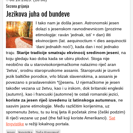
Sezona grijanja
Jezikova juha od bundeve
I tako nam je došla jesen. Astronomski jesen
dolazi s jesenskom ravnodnevnicom (prozirne
etimologije: raván ‘jednak, isti’ + dan) iliti
ekvinocijem (lat. aequinoctium < dies aequinoctii
‘dani jednakih noći’), kada dan i noć jednako
traju.
Starije tradicije smatraju ekvinocij sredinom jeseni
, na
koju gledaju kao doba kada se ubiru plodovi. Stoga nije
neobično da u starovisokonjemačkome nalazimo riječ aran
‘žetva’, srodnu staropruskome assanis. Staropruski je izumrli
jezik baltičke porodice, vrlo blizak slavenskima, a assanis je
povezano s praslavenskim *(j)esenь. U njemačkome je jesen
također vezana uz žetvu, kao i u irskom, dok britanski engleski
(autumn), kao i francuski (automne) te ostali romanski jezici,
koriste za jesen riječ izvedenu iz latinskoga autumnus
, ne
sasvim jasne etimologije. Među različitim korijenima, uz
spomenutu žetvu, tu su kraj ljeta ili početak zime (češki podzim)
ili riječi vezane uz pad (the fall koji koriste Amerikanci).
Sat
lingvistike
u režiji lokalnog portala.
jesen
lingvistika
Saša Kresojević