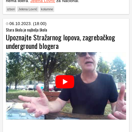
nema lidera.
Jelena Lovrić
za Nacional.
izbori
Jelena Lovrić
kolumne
06.10.2023. (18:00)
Stara škola je najbolja škola
Upoznajte Stražarnog lopova, zagrebačkog
underground blogera