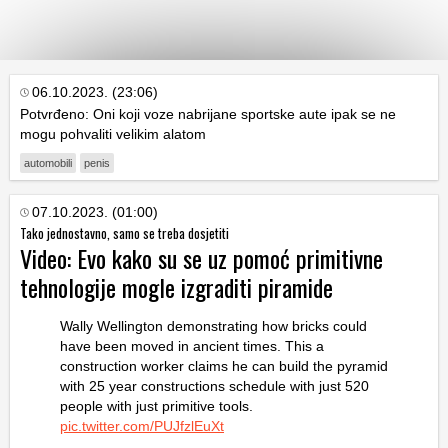
KATEGORIJE
06.10.2023. (23:06)
Potvrđeno: Oni koji voze nabrijane sportske aute ipak se ne
mogu pohvaliti velikim alatom
HRVATSKI
WEB
automobili
penis
07.10.2023. (01:00)
Tako jednostavno, samo se treba dosjetiti
Video: Evo kako su se uz pomoć primitivne
tehnologije mogle izgraditi piramide
Wally Wellington demonstrating how bricks could
have been moved in ancient times. This a
construction worker claims he can build the pyramid
with 25 year constructions schedule with just 520
people with just primitive tools.
pic.twitter.com/PUJfzlEuXt