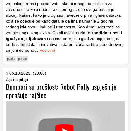
zaposleni trebali posjedovati. Iako bi mnogi pomislili da za
zavidnu cifru koju nudi i traži nemoguće, to ovoga puta nije
slučaj. Naime, kako je u oglasu navedeno prva i glavna stavka
koja se očekuje od kandidata je da ima najmanje 2 godine
radnog iskustva u industriji transporta. Kao drugi uvjet traži se
znanje engleskog jezika. Ostali uvjeti su
da je kandidat timski
igrač, da je ljubazan
i da ima energiju i glad za uspjehom, da
bude samostalan i inovativan i da prihvaća raditi u pododnevnoj
smjeni do ponoći.
Poslovni
plaća
posao
06.10.2023. (20:00)
Zuje i ne pikaju
Bumbari su prošlost: Robot Polly uspješnije
oprašuje rajčice