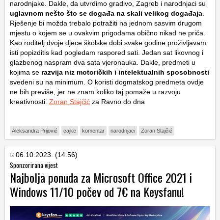
narodnjake. Dakle, da utvrdimo gradivo, Zagreb i narodnjaci su
uglavnom nešto što se događa na skali velikog događaja
.
Rješenje bi možda trebalo potražiti na jednom sasvim drugom
mjestu o kojem se u ovakvim prigodama obično nikad ne priča.
Kao roditelj dvoje djece školske dobi svake godine proživljavam
isti popizditis kad pogledam raspored sati. Jedan sat likovnog i
glazbenog naspram dva sata vjeronauka. Dakle, predmeti u
kojima se
razvija niz motoričkih i intelektualnih sposobnosti
svedeni su na minimum. O koristi dogmatskog predmeta ovdje
ne bih previše, jer ne znam koliko taj pomaže u razvoju
kreativnosti.
Zoran Stajčić
za Ravno do dna
Aleksandra Prijović
cajke
komentar
narodnjaci
Zoran Stajčić
06.10.2023. (14:56)
Sponzorirana vijest
Najbolja ponuda za Microsoft Office 2021 i
Windows 11/10 počev od 7€ na Keysfanu!