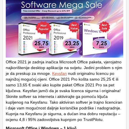
Office 2021 je zadnja inačica Microsoft Office paketa, vjerojatno
najkorištenije desktop aplikacije na svijetu. Jedini problem s njim
je da preskup za mnoge.
Keysfan
nudi originalnu licencu po
najnižoj mogućoj cijeni. Office 2021 Pro košta samo 25,25 € ili
samo 13,65 € svaki ako kupite paket Office 2021 Pro sa pet
ključeva. Keysfan jamči da je svaka licenca sigurna i originalna!
Skinite softver sa interneta i aktivirajte ga pomoću ključa
kupljenog na Keysfanu. Tako aktiviran softver je trajno licenciran
i daje vam mogućnost daljnje korisničke podrške i nadogradnje.
Kupnja na Keysfanu je sigurna, a dućan ima dobru reputaciju –
ocjenu 4,8 i 95% zadovoljstva kupnjom po TrustPilotu.
Microsoft Office i Windows – 1 ključ