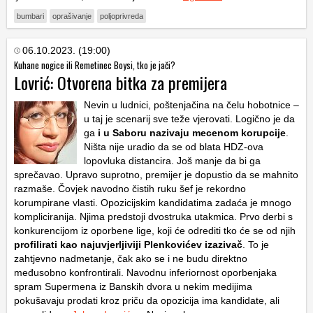
bumbari
oprašivanje
poljoprivreda
06.10.2023. (19:00)
Kuhane nogice ili Remetinec Boysi, tko je jači?
Lovrić: Otvorena bitka za premijera
Nevin u ludnici, poštenjačina na čelu hobotnice –
u taj je scenarij sve teže vjerovati. Logično je da
ga
i u Saboru nazivaju mecenom korupcije
.
Ništa nije uradio da se od blata HDZ-ova
lopovluka distancira. Još manje da bi ga
sprečavao. Upravo suprotno, premijer je dopustio da se mahnito
razmaše. Čovjek navodno čistih ruku šef je rekordno
korumpirane vlasti. Opozicijskim kandidatima zadaća je mnogo
kompliciranija. Njima predstoji dvostruka utakmica. Prvo derbi s
konkurencijom iz oporbene lige, koji će odrediti tko će se od njih
profilirati kao najuvjerljiviji Plenkovićev izazivač
. To je
zahtjevno nadmetanje, čak ako se i ne budu direktno
međusobno konfrontirali.
Navodnu inferiornost oporbenjaka
spram Supermena iz Banskih dvora u nekim medijima
pokušavaju prodati kroz priču da opozicija ima kandidate, ali