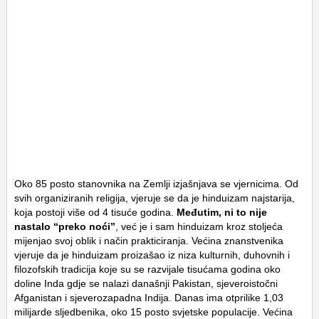
Oko 85 posto stanovnika na Zemlji izjašnjava se vjernicima. Od
svih organiziranih religija, vjeruje se da je hinduizam najstarija,
koja postoji više od 4 tisuće godina.
Međutim, ni to nije
nastalo “preko noći”
, već je i sam hinduizam kroz stoljeća
mijenjao svoj oblik i način prakticiranja. Većina znanstvenika
vjeruje da je hinduizam proizašao iz niza kulturnih, duhovnih i
filozofskih tradicija koje su se razvijale tisućama godina oko
doline Inda gdje se nalazi današnji Pakistan, sjeveroistočni
Afganistan i sjeverozapadna Indija. Danas ima otprilike 1,03
milijarde sljedbenika, oko 15 posto svjetske populacije. Većina