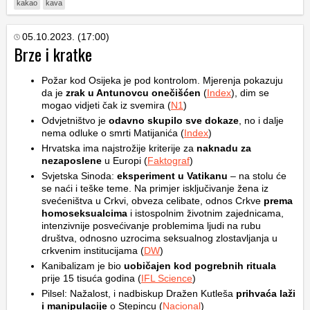
kakao
kava
05.10.2023. (17:00)
Brze i kratke
Požar kod Osijeka je pod kontrolom. Mjerenja pokazuju
da je
zrak u Antunovcu onečišćen
(
Index
), dim se
mogao vidjeti čak iz svemira (
N1
)
Odvjetništvo je
odavno skupilo sve dokaze
, no i dalje
nema odluke o smrti Matijanića (
Index
)
Hrvatska ima najstrožije kriterije za
naknadu za
nezaposlene
u Europi (
Faktograf
)
Svjetska Sinoda:
eksperiment u Vatikanu
– na stolu će
se naći i teške teme. Na primjer isključivanje žena iz
svećeništva u Crkvi, obveza celibate, odnos Crkve
prema
homoseksualcima
i istospolnim životnim zajednicama,
intenzivnije posvećivanje problemima ljudi na rubu
društva, odnosno uzrocima seksualnog zlostavljanja u
crkvenim institucijama (
DW
)
Kanibalizam je bio
uobičajen kod pogrebnih rituala
prije 15 tisuća godina (
IFL Science
)
Pilsel: Nažalost, i nadbiskup Dražen Kutleša
prihvaća laži
i manipulacije
o Stepincu (
Nacional
)