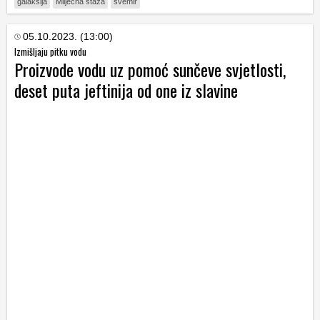
galaksija
Mliječna staza
svemir
05.10.2023. (13:00)
Izmišljaju pitku vodu
Proizvode vodu uz pomoć sunčeve svjetlosti,
deset puta jeftinija od one iz slavine