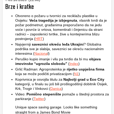
Brze i kratke
Otvoreno o požaru u tvornici za reciklažu plastike u
Osijeku:
Veća tragedija je izbjegnuta
, vlasnik tvrdi da je
požar podmetnut, građanima preporučeno da ne jedu
voće i povrće iz vrtova, komentirali i činjenicu da strani
radnici – zaposlenici tvrtke, žive u kontejnerima blizu
postrojenja (
HRT
)
Najvjerniji
saveznici okreću leđa Ukrajini
? Globalna
podrška sve je slabija, saveznici se okreću nacionalnim
interesima (
Naciona
l)
Peruško kupio imanje i vilu pa tvrdio da bi mu
objava
imovinske “ugrozila slobodu”
(
Index
)
Grlić Radman: Agroproteinka je
rijetko uspješna firma
koja se može podičiti privatizacijom (
N1
)
Koprivnica je osvojila titulu za
Najbolji grad u Eco City
kategoriji, u finalu su još bili prošlogodišnji dobitnik Osijek,
Krk, Trogir i Vinkovci (
Danica
)
Video:
Pomično stepenište
pomaže u štednji prostora za
parkiranje (
Twitter
)
Unique space saving garage. Looks like something
straight from a James Bond Movie