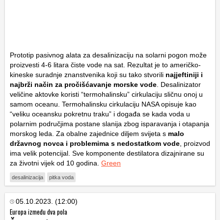
Prototip pasivnog alata za desalinizaciju na solarni pogon može
proizvesti 4-6 litara čiste vode na sat. Rezultat je to američko-
kineske suradnje znanstvenika koji su tako stvorili
najjeftiniji i
najbrži način za pročišćavanje morske vode
. Desalinizator
veličine aktovke koristi “termohalinsku” cirkulaciju sličnu onoj u
samom oceanu. Termohalinsku cirkulaciju NASA opisuje kao
“veliku oceansku pokretnu traku” i događa se kada voda u
polarnim područjima postane slanija zbog isparavanja i otapanja
morskog leda. Za obalne zajednice diljem svijeta s
malo
državnog novca i problemima s nedostatkom vode
, proizvod
ima velik potencijal. Sve komponente destilatora dizajnirane su
za životni vijek od 10 godina.
Green
desalinizacija
pitka voda
05.10.2023. (12:00)
Europa između dva pola