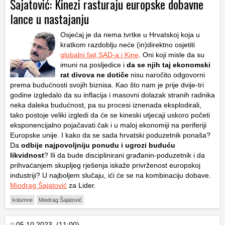
Šajatović: Kinezi rasturaju europske dobavne
lance u nastajanju
Osjećaj je da nema tvrtke u Hrvatskoj koja u
kratkom razdoblju neće (in)direktno osjetiti
globalni fajt SAD-a i Kine
. Oni koji misle da su
imuni na posljedice i
da se njih taj ekonomski
rat divova ne dotiče
nisu naročito odgovorni
prema budućnosti svojih biznisa. Kao što nam je prije dvije-tri
godine izgledalo da su inflacija i masovni dolazak stranih radnika
neka daleka budućnost, pa su procesi iznenada eksplodirali,
tako postoje veliki izgledi da će se kineski utjecaji uskoro početi
eksponencijalno pojačavati čak i u maloj ekonomiji na periferiji
Europske unije. I kako da se sada hrvatski poduzetnik ponaša?
Da
odbije najpovoljniju ponudu i ugrozi buduću
likvidnost
? Ili da bude disciplinirani građanin-poduzetnik i da
prihvaćanjem skupljeg rješenja iskaže privrženost europskoj
industriji? U najboljem slučaju, ići će se na kombinaciju dobave.
Miodrag Šajatović
za Lider.
kolumne
Miodrag Šajatović
05.10.2023. (11:00)