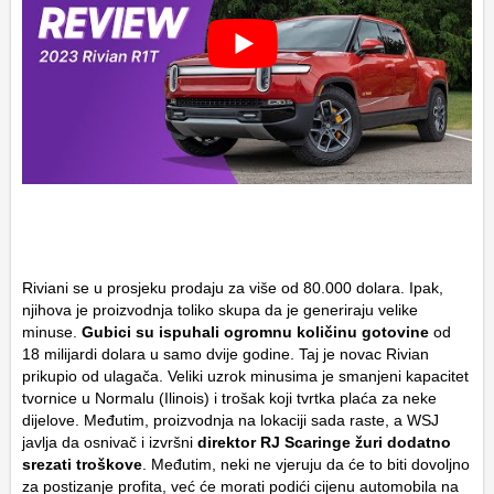
Riviani se u prosjeku prodaju za više od 80.000 dolara. Ipak,
njihova je proizvodnja toliko skupa da je generiraju velike
minuse.
Gubici su ispuhali ogromnu količinu gotovine
od
18 milijardi dolara u samo dvije godine. Taj je novac Rivian
prikupio od ulagača. Veliki uzrok minusima je smanjeni kapacitet
tvornice u Normalu (Ilinois) i trošak koji tvrtka plaća za neke
dijelove. Međutim, proizvodnja na lokaciji sada raste, a WSJ
javlja da osnivač i izvršni
direktor RJ Scaringe žuri dodatno
srezati troškove
. Međutim, neki ne vjeruju da će to biti dovoljno
za postizanje profita, već će morati podići cijenu automobila na