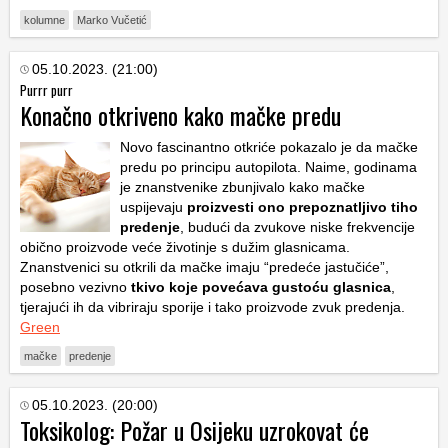
kolumne
Marko Vučetić
05.10.2023. (21:00)
Purrr purr
Konačno otkriveno kako mačke predu
Novo fascinantno otkriće pokazalo je da mačke
predu po principu autopilota. Naime, godinama
je znanstvenike zbunjivalo kako mačke
uspijevaju
proizvesti ono prepoznatljivo tiho
predenje
, budući da zvukove niske frekvencije
obično proizvode veće životinje s dužim glasnicama.
Znanstvenici su otkrili da mačke imaju “predeće jastučiće”,
posebno vezivno
tkivo koje povećava gustoću glasnica
,
tjerajući ih da vibriraju sporije i tako proizvode zvuk predenja.
Green
mačke
predenje
05.10.2023. (20:00)
Toksikolog: Požar u Osijeku uzrokovat će