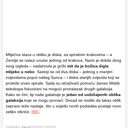
Mliječna staza u obliku je diska, sa spiralnim krakovima – a
Zemlja se nalazi unutar jednog od krakova. Naziv je dobila zbog
svog izgleda – nadahnula je grčki
mit da je božica digla
mlijeko u nebo
. Sastoji se od dva diska – jednog s manjim
zvijezdama poput našeg Sunca – i diska starijih zvijezda koji se
proteže izvan spirale. Sada su istraživači pomoću James Webb
teleskopa fokusirani na mogući pronalazak drugih galaksija.
Kako se čini, tip naše galaksije je j
edan od uobičajenih oblika
galaksija
koje se mogu pronaći. Dosad se mislilo da takav oblik
zapravo teže nastaje, što u svijetlu novih podataka postaje novo
veliko otkriće.
BBC