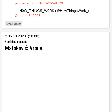
pic.twitter.com/NzQWYWdBCX
— H0W_THlNGS_W0RK (@HowThingsWork_)
October 5, 2023
Brze i kratke
05.10.2023. (10:00)
Plastična peracija
Mataković: Vrane