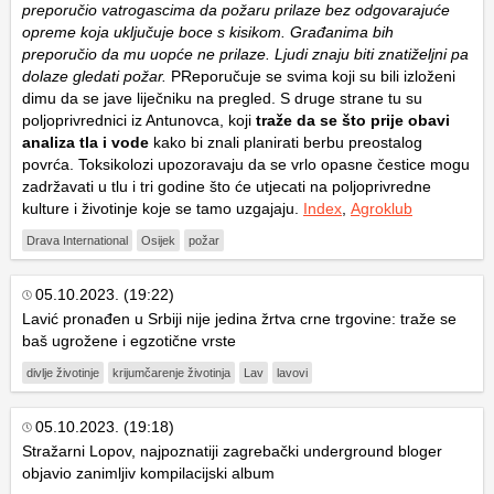
preporučio vatrogascima da požaru prilaze bez odgovarajuće
opreme koja uključuje boce s kisikom. Građanima bih
preporučio da mu uopće ne prilaze. Ljudi znaju biti znatiželjni pa
dolaze gledati požar.
PReporučuje se svima koji su bili izloženi
dimu da se jave liječniku na pregled. S druge strane tu su
poljoprivrednici iz Antunovca, koji
traže da se što prije obavi
analiza tla i vode
kako bi znali planirati berbu preostalog
povrća. Toksikolozi upozoravaju da se vrlo opasne čestice mogu
zadržavati u tlu i tri godine što će utjecati na poljoprivredne
kulture i životinje koje se tamo uzgajaju.
Index
,
Agroklub
Drava International
Osijek
požar
05.10.2023. (19:22)
Lavić pronađen u Srbiji nije jedina žrtva crne trgovine: traže se
baš ugrožene i egzotične vrste
divlje životinje
krijumčarenje životinja
Lav
lavovi
05.10.2023. (19:18)
Stražarni Lopov, najpoznatiji zagrebački underground bloger
objavio zanimljiv kompilacijski album