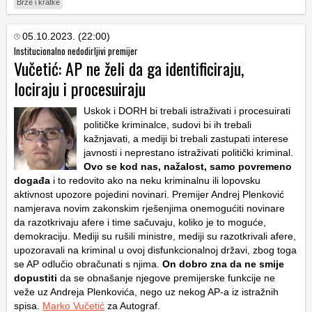
Brze i kratke
05.10.2023. (22:00)
Institucionalno nedodirljivi premijer
Vučetić: AP ne želi da ga identificiraju,
lociraju i procesuiraju
Uskok i DORH bi trebali istraživati i procesuirati
političke kriminalce, sudovi bi ih trebali
kažnjavati, a mediji bi trebali zastupati interese
javnosti i neprestano istraživati politički kriminal.
Ovo se kod nas, nažalost, samo povremeno
događa
i to redovito ako na neku kriminalnu ili lopovsku
aktivnost upozore pojedini novinari. Premijer Andrej Plenković
namjerava novim zakonskim rješenjima onemogućiti novinare
da razotkrivaju afere i time sačuvaju, koliko je to moguće,
demokraciju. Mediji su rušili ministre, mediji su razotkrivali afere,
upozoravali na kriminal u ovoj disfunkcionalnoj državi, zbog toga
se AP odlučio obračunati s njima.
On dobro zna da ne smije
dopustiti
da se obnašanje njegove premijerske funkcije ne
veže uz Andreja Plenkovića, nego uz nekog AP-a iz istražnih
spisa.
Marko Vučetić
za Autograf.