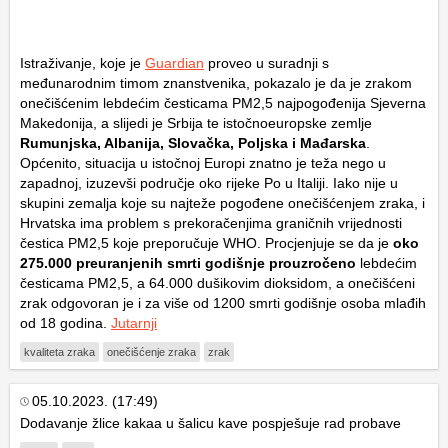
Istraživanje, koje je
Guardian
proveo u suradnji s
međunarodnim timom znanstvenika, pokazalo je da je zrakom
onečišćenim lebdećim česticama PM2,5 najpogođenija Sjeverna
Makedonija, a slijedi je Srbija te istočnoeuropske zemlje
Rumunjska, Albanija, Slovačka, Poljska i Mađarska
.
Općenito, situacija u istočnoj Europi znatno je teža nego u
zapadnoj, izuzevši područje oko rijeke Po u Italiji. Iako nije u
skupini zemalja koje su najteže pogođene onečišćenjem zraka, i
Hrvatska ima problem s prekoračenjima graničnih vrijednosti
čestica PM2,5 koje preporučuje WHO. Procjenjuje se da je
oko
275.000 preuranjenih smrti godišnje prouzročeno
lebdećim
česticama PM2,5, a 64.000 dušikovim dioksidom, a onečišćeni
zrak odgovoran je i za više od 1200 smrti godišnje osoba mlađih
od 18 godina.
Jutarnji
kvaliteta zraka
onečišćenje zraka
zrak
05.10.2023. (17:49)
Dodavanje žlice kakaa u šalicu kave pospješuje rad probave