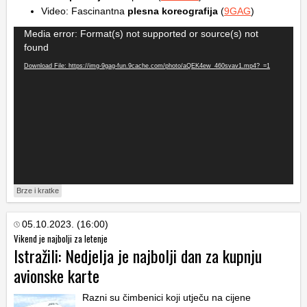
Video: Fascinantna
plesna koreografija
(
9GAG
)
Video
Media error: Format(s) not supported or source(s) not
Player
found
Download File: https://img-9gag-fun.9cache.com/photo/aQEK4ew_460svav1.mp4?_=1
Brze i kratke
05.10.2023. (16:00)
Vikend je najbolji za letenje
Istražili: Nedjelja je najbolji dan za kupnju
avionske karte
Razni su čimbenici koji utječu na cijene