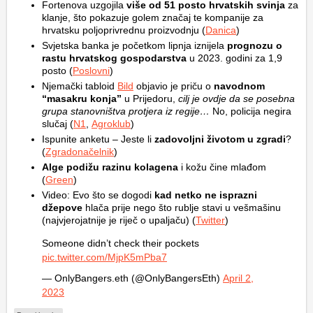
Fortenova uzgojila
više od 51 posto hrvatskih svinja
za
klanje, što pokazuje golem značaj te kompanije za
hrvatsku poljoprivrednu proizvodnju (
Danica
)
Svjetska banka je početkom lipnja iznijela
prognozu o
rastu hrvatskog gospodarstva
u 2023. godini za 1,9
posto (
Poslovni
)
Njemački tabloid
Bild
objavio je priču o
navodnom
“masakru konja”
u Prijedoru,
cilj je ovdje da se posebna
grupa stanovništva protjera iz regije…
No, policija negira
slučaj (
N1
,
Agroklub
)
Ispunite anketu – Jeste li
zadovoljni životom u zgradi
?
(
Zgradonačelnik
)
Alge podižu razinu kolagena
i kožu čine mlađom
(
Green
)
Video: Evo što se dogodi
kad netko ne isprazni
džepove
hlača prije nego što rublje stavi u vešmašinu
(najvjerojatnije je riječ o upaljaču) (
Twitter
)
Someone didn’t check their pockets
pic.twitter.com/MjpK5mPba7
— OnlyBangers.eth (@OnlyBangersEth)
April 2,
2023