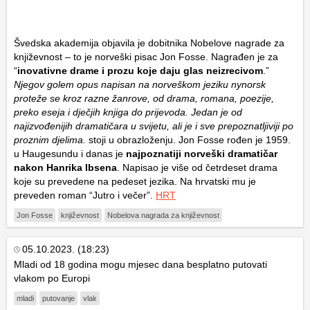
Švedska akademija objavila je dobitnika Nobelove nagrade za
književnost – to je norveški pisac Jon Fosse. Nagrađen je za
“
inovativne drame i prozu koje daju glas neizrecivom
.”
Njegov golem opus napisan na norveškom jeziku nynorsk
proteže se kroz razne žanrove, od drama, romana, poezije,
preko eseja i dječjih knjiga do prijevoda. Jedan je od
najizvođenijih dramatičara u svijetu, ali je i sve prepoznatljiviji po
proznim djelima.
stoji u obrazloženju. Jon Fosse rođen je 1959.
u Haugesundu i danas je
najpoznatiji norveški dramatičar
nakon Hanrika Ibsena
. Napisao je više od četrdeset drama
koje su prevedene na pedeset jezika. Na hrvatski mu je
preveden roman “Jutro i večer”.
HRT
Jon Fosse
književnost
Nobelova nagrada za književnost
05.10.2023. (18:23)
Mladi od 18 godina mogu mjesec dana besplatno putovati
vlakom po Europi
mladi
putovanje
vlak