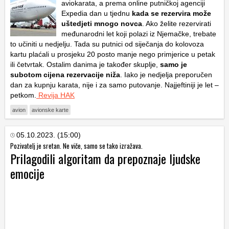
aviokarata, a prema online putničkoj agenciji
Expedia dan u tjednu
kada se rezervira može
uštedjeti mnogo novca
. Ako želite rezervirati
međunarodni let koji polazi iz Njemačke, trebate
to učiniti u nedjelju. Tada su putnici od siječanja do kolovoza
kartu plaćali u prosjeku 20 posto manje nego primjerice u petak
ili četvrtak. Ostalim danima je također skuplje,
samo je
subotom cijena rezervacije niža
. Iako je nedjelja preporučen
dan za kupnju karata, nije i za samo putovanje. Najjeftiniji je let –
petkom.
Revija HAK
avion
avionske karte
05.10.2023. (15:00)
Pozivatelj je sretan. Ne viče, samo se tako izražava.
Prilagodili algoritam da prepoznaje ljudske
emocije