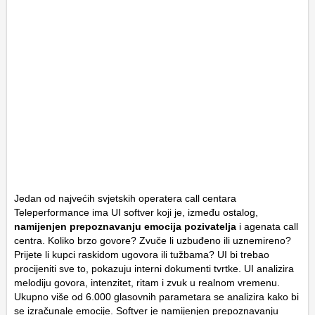
Jedan od najvećih svjetskih operatera call centara
Teleperformance ima UI softver koji je, između ostalog,
namijenjen prepoznavanju emocija pozivatelja
i agenata call
centra. Koliko brzo govore? Zvuče li uzbuđeno ili uznemireno?
Prijete li kupci raskidom ugovora ili tužbama? UI bi trebao
procijeniti sve to, pokazuju interni dokumenti tvrtke. UI analizira
melodiju govora, intenzitet, ritam i zvuk u realnom vremenu.
Ukupno više od 6.000 glasovnih parametara se analizira kako bi
se izračunale emocije. Softver je namijenjen prepoznavanju