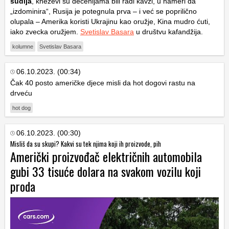
sudija
, kneževi su decenijama bili radi kavzi, u nameri da
„izdominira“, Rusija je potegnula prva – i već se poprilično
olupala – Amerika koristi Ukrajinu kao oružje, Kina mudro ćuti,
iako zvecka oružjem.
Svetislav Basara
u društvu kafandžija.
kolumne
Svetislav Basara
06.10.2023. (00:34)
Čak 40 posto američke djece misli da hot dogovi rastu na
drveću
hot dog
06.10.2023. (00:30)
Misliš da su skupi? Kakvi su tek njima koji ih proizvode, pih
Američki proizvođač električnih automobila
gubi 33 tisuće dolara na svakom vozilu koji
proda