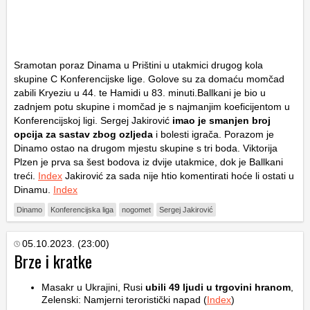
Sramotan poraz Dinama u Prištini u utakmici drugog kola
skupine C Konferencijske lige. Golove su za domaću momčad
zabili Kryeziu u 44. te Hamidi u 83. minuti.Ballkani je bio u
zadnjem potu skupine i momčad je s najmanjim koeficijentom u
Konferencijskoj ligi. Sergej Jakirović
imao je smanjen broj
opcija za sastav zbog ozljeda
i bolesti igrača. Porazom je
Dinamo ostao na drugom mjestu skupine s tri boda. Viktorija
Plzen je prva sa šest bodova iz dvije utakmice, dok je Ballkani
treći.
Index
Jakirović za sada nije htio komentirati hoće li ostati u
Dinamu.
Index
Dinamo
Konferencijska liga
nogomet
Sergej Jakirović
05.10.2023. (23:00)
Brze i kratke
Masakr u Ukrajini, Rusi
ubili 49 ljudi u trgovini hranom
,
Zelenski: Namjerni teroristički napad (
Index
)