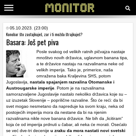
KATEGORIJE
05.10.2023. (23:00)
Konobar što zastajkuješ, zar i ti možda štrajkuješ?
Basara: Još pet piva
HRVATSKI
WEB
Posle svakog od velikih ratnih pičvajza nastaje
mnoštvo novih državica, uglavnom banana tipa,
a te državice nastaju na razvalinama neke od
velikih imperija. Tako je, primerice, naša
omražena baka Kraljevina SHS, potom
Jugoslavija,
nastala spajanjem razvalina Otomanske i
Austrougarske imperije
. Potom je na razvalinama
samorazvaljene Jugoslavije nastalo nekoliko državica koje su –
uz izuzetak Slovenije – poprilične razvaline. Što će reći: da bi
svet mogao nesmetano da napreduje ka svom kraju, neka od
postojećih imperija mora da nestane da bi na njenim
razvalinama nikle nove banana državice. Ne bih da „licitiram“
koja će od imperija prdnuti u čabar, ali neka će morati. Osećalo
se već dve-tri decenije
u zraku da mora nastati novi svetski