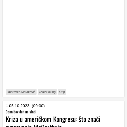
Dubravko Mataković
Overkloking
strip
05.10.2023. (09:00)
Donaldov duh ne slabi
Kriza u američkom Kongresu: što znači
svrgavanje McCarthyja