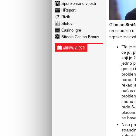
Sponzorirane vijesti
HRsport
Rizik
Slotovi
Glumac
Siniš
Casino igre
na situaciju u
srpske zvijez
Bitcoin Casino Bonus
“To je 
ARHIVA VIJESTI
će ju, p
koji je 
jedno pi
gostiju 
problem
narod. 
rekao j
noćas n
problem
imenu n
rade 6-
plaćeni 
se bave
Nisu pr
stranci
zatvara