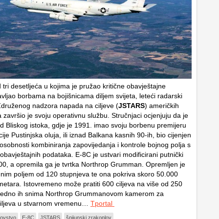
tri desetljeća u kojima je pružao kritične obavještajne
vljao borbama na bojišnicama diljem svijeta, leteći radarski
druženog nadzora napada na ciljeve (
JSTARS
) američkih
završio je svoju operativnu službu. Stručnjaci ocjenjuju da je
ad Bliskog istoka, gdje je 1991. imao svoju borbenu premijeru
ije Pustinjska oluja, ili iznad Balkana kasnih 90-ih, bio cijenjen
osobnosti kombiniranja zapovijedanja i kontrole bojnog polja s
obavještajnih podataka. E-8C je ustvari modificirani putnički
0, a opremila ga je tvrtka Northrop Grumman. Opremljen je
nim poljem od 120 stupnjeva te ona pokriva skoro 50.000
ometara. Istovremeno može pratiti 600 ciljeva na više od 250
 ujedno ih snima Northrop Grummanovom kamerom za
ciljeva u stvarnom vremenu…
Tportal
lovstvo
E-8C
JSTARS
špijunski zrakoplov