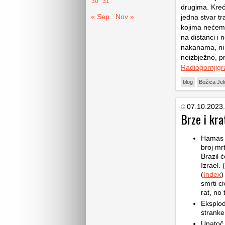
30
31
drugima. Kreć
« Sep
Nov »
jedna stvar tr
kojima nećemo
na distanci i 
nakanama, ni 
neizbježno, pr
Radiogornjigr
blog
Božica Jel
07.10.2023.
Brze i kra
Hamas n
broj mrt
Brazil 
Izrael. (
(
Index
)
smrti civ
rat, no 
Eksplod
stranke
Unatoč 