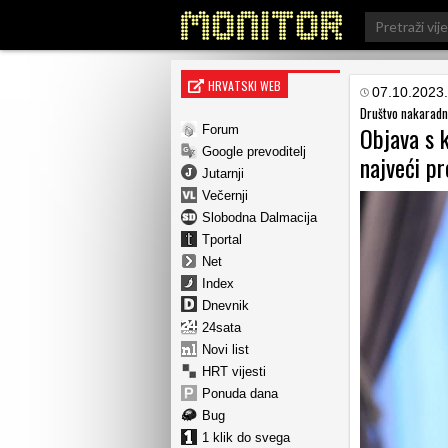
Search
for:
HRVATSKI WEB
07.10.2023.
Društvo nakaradni
Objava s k
Forum
Google prevoditelj
najveći p
Jutarnji
Večernji
Slobodna Dalmacija
Tportal
Net
Index
Dnevnik
24sata
Novi list
HRT vijesti
Ponuda dana
Bug
1 klik do svega