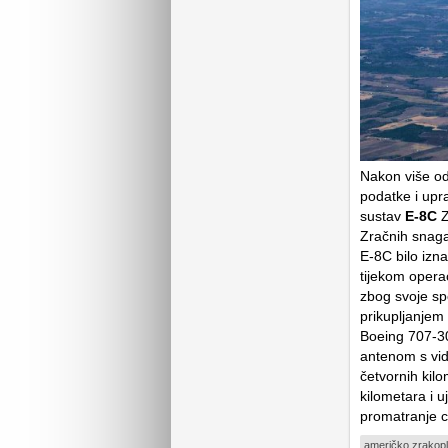
Nakon više od 
podatke i upra
sustav
E-8C
Z
Zračnih snaga 
E-8C bilo izn
tijekom operac
zbog svoje sp
prikupljanjem 
Boeing 707-30
antenom s vid
četvornih kil
kilometara i
promatranje 
američko zrakop