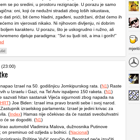
em se po sredini, u prostoru rezignacije. U porazu je samo
agična: oni, koji će nedužni stradati zbog loših iskustava,
 dati prići, bit ćemo hladni, zgađeni, suzdržani, držat ćemo ih
nećemo im vjerovati nikako. Ni njihovom divljenju, ni dobrim
boljem karakteru. U porazu, što je uskogrudno i ružno, ali
ivremeno djeluje paradigma: “Svi su ljudi isti, a ima i gorih!”
ad
mjerit
ušić
 (23:00)
tke
apao Izrael na 50. godišnjicu Jomkipurskog rata. (
N1
) Raste
vih u Izraelu i Gazi, na Tel Aviv ispaljeno 150 raketa. (
N1
)
će sazvati hitan sastanak Vijeća sigurnosti zbog napada na
HRT
) Joe Biden: Izrael ima pravo braniti sebe i svoj narod.
 Zastupnik izraelskog parlamenta: Izrael je jedini krivac za
ila. (
Index
) Hamas nije očekivao da će nastati sveobuhvatni
to će se dogoditi. (
N1
)
irao automobil Vladimira Malova, dužnosnika Putinove
; on preminuo od ozljeda u bolnici. (
Nacional
)
inzistiranju Prištine Vučić poručio da Beograd neće izručiti