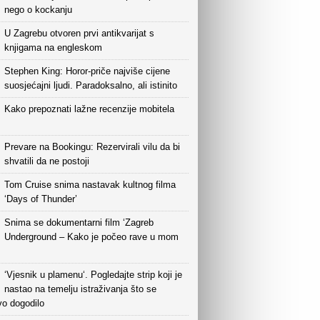
nego o kockanju
U Zagrebu otvoren prvi antikvarijat s
knjigama na engleskom
Stephen King: Horor-priče najviše cijene
suosjećajni ljudi. Paradoksalno, ali istinito
Kako prepoznati lažne recenzije mobitela
Prevare na Bookingu: Rezervirali vilu da bi
shvatili da ne postoji
Tom Cruise snima nastavak kultnog filma
‘Days of Thunder’
Snima se dokumentarni film ‘Zagreb
Underground – Kako je počeo rave u mom
‘Vjesnik u plamenu‘. Pogledajte strip koji je
nastao na temelju istraživanja što se
vo dogodilo