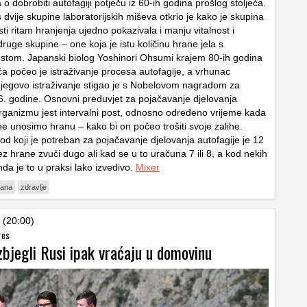
o dobrobiti autofagiji potječu iz 60-ih godina prošlog stoljeća.
dvije skupine laboratorijskih miševa otkrio je kako je skupina
isti ritam hranjenja ujedno pokazivala i manju vitalnost i
ruge skupine – one koja je istu količinu hrane jela s
ostom. Japanski biolog Yoshinori Ohsumi krajem 80-ih godina
ća počeo je istraživanje procesa autofagije, a vrhunac
njegovo istraživanje stigao je s Nobelovom nagradom za
. godine. Osnovni preduvjet za pojačavanje djelovanja
organizmu jest intervalni post, odnosno određeno vrijeme kada
e unosimo hranu – kako bi on počeo trošiti svoje zalihe.
od koji je potreban za pojačavanje djelovanja autofagije je 12
bez hrane zvuči dugo ali kad se u to uračuna 7 ili 8, a kod nekih
onda je to u praksi lako izvedivo.
Mixer
rana
zdravlje
 (20:00)
res
zbjegli Rusi ipak vraćaju u domovinu