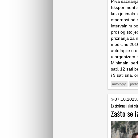
Prva saznanja 
Eksperiment s 
koja je imala 
otpornost od d
intervalnim p
prošlog stolje
priznanja za 
medicinu 2016
autofagije u 
u organizam n
Minimalni peri
sati. 12 sati 
i 9 sati sna, 
autofagija
preh
07.10.2023.
Egzistencijalni st
Zašto se i