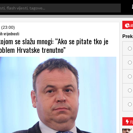
A
 (23:00)
h vrijednosti
Prek
ojom se slažu mnogi: “Ako se pitate tko je
roblem Hrvatske trenutno”
F