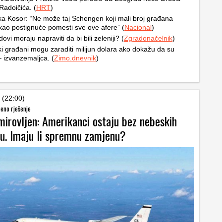
Radoičića. (
HRT
)
a Kosor: “Ne može taj Schengen koji mali broj građana
kao postignuće pomesti sve ove afere” (
Nacional
)
ovi moraju napraviti da bi bili zeleniji? (
Zgradonačelnik
)
i građani mogu zaraditi milijun dolara ako dokažu da su
 – izvanzemaljca. (
Zimo.dnevnik
)
 (22:00)
eno rješenje
irovljen: Amerikanci ostaju bez nebeskih
iju. Imaju li spremnu zamjenu?