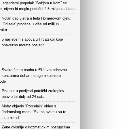
legendarni pogodak “Božjom rukom” se
e, cijena bi mogla postići i 2,5 milijuna dolara
Nolan dao vjetra u leđa Homerovom djelu:
‘Odiseja’ prodana u više od milijun
raka
5 najljepših slapova u Hrvatskoj koje
obavezno morate posjetiti
Svaka šesta osoba u EU svakodnevno
konzumira duhan i druge nikotinske
vode
Prvi put u povijesti putnički zrakoplov
obavio let dulji od 24 sata
Moby objavio “Porcelain” video s
Jadranskog mora: “Svi na svijetu su to
i, a ja nikad”
Žene ovisnije o kozmetičkim postupcima