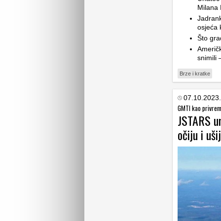
Milana 
Jadrank
osjeća 
Što grad
Američk
snimili
Brze i kratke
07.10.2023.
GMTI kao privrem
JSTARS um
očiju i uš