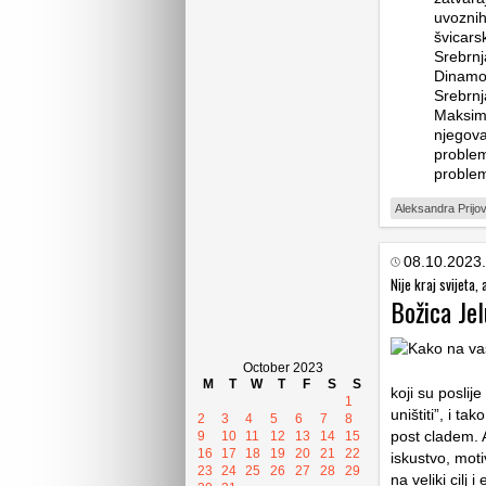
uvoznih
švicars
Srebrnj
Dinamov
Srebrnj
Maksimi
njegova
problem
proble
Aleksandra Prijov
08.10.2023.
Nije kraj svijeta, 
Božica Jel
October 2023
M
T
W
T
F
S
S
koji su poslij
1
uništiti”, i ta
2
3
4
5
6
7
8
post cladem. Al
9
10
11
12
13
14
15
16
17
18
19
20
21
22
iskustvo, moti
23
24
25
26
27
28
29
na veliki cil