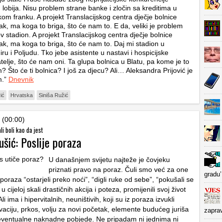
 lobija. Nisu problem strane banke i zločin sa kreditima u
kom franku. A projekt Translacijskog centra dječje bolnice
ak, ma koga to briga, što će nam to. E da, veliki je problem
 stadion. A projekt Translacijskog centra dječje bolnice
ak, ma koga to briga, što će nam to. Daj mi stadion u
ru i Poljudu. Tko jebe asistente u nastavi i hospicijske
telje, što će nam oni. Ta glupa bolnica u Blatu, pa kome je to
? Što će ti bolnica? I još za djecu? Ali… Aleksandra Prijović je
m.”
Dnevnik
ić
Hrvatska
Siniša Ružić
 (00:00)
ali boli kao da jest
ušić: Poslije poraza
U današnjem svijetu najteže je čovjeku
priznati pravo na poraz. Čuli smo već za one
gradu’
e poraza “ostarjeli preko noći”, “digli ruke od sebe”, “pokušali se
ko u cijeloj skali drastičnih akcija i poteza, promijenili svoj život
i ima i hipervitalnih, neuništivih, koji su iz poraza izvukli
vaciju, prkos, volju za novi početak, elemente budućeg juriša
zapra
j i eventualne naknadne pobjede. Ne pripadam ni jednima ni