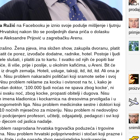
prodaj
a Ružić
na Facebooku je iznio svoje podulje mišljenje i ljutnju
 Hrvatskoj nakon što se posljednjih dana priča o dolasku
primje
de Aleksandre Prijović u zagrebačku Arenu.
strašno. Žena pjeva, ima složen show, zakupila dvoranu, platit
latit će porez, izvođače dodatne, radnike, hotel. Postoje i ljudi
žele slušati, i platiti za to kartu. I svatko od njih će popiti bar
će, ili više, prije i poslije, u okolnim kafićima, u Areni. Bit će
i iz drugih zemalja. Hoteli, usluge, taksiji, itd, itd, itd. Ali ona je
. Nisu problem nakaradni političari koji sramote sebe i svoj
Nisu problem reklame za kocku i ovisnost na tv, i, kako je
edan doktor, ‘100.000 ljudi noćas ne spava zbog kocke’, ni
proiz
i svaku noć, zbog kocke, propasti obitelji i dugova. Nisu
 imena kladionica i kockarnica na dresovima prvoligaša i u
ogometnih liga. Nisu problem medicinske sestre i doktori koji
10 noćnih mjesečno za mizeriju. Nisu problem ni nedovoljno
i podcijenjeni profesori, učitelji, odgajatelji, pedagozi i svi koji
 djecom od jaslica nadalje.
snimil
oblem rasprodana hrvatska trgovačka poduzeća i trgovine
ma. Nisu problem hrvatski poljoprivrednici i stočari koji prazne i
ju štale i ruše nasade zbog neprijateljske konkurencije