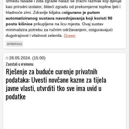
Između fasade i zida zgrade nalazi se zračni razmak koji djeluje
kao prirodni izolator, štiteći zgradu od prekomjerne topline ljeti i
hladnoće zimi. Zdravlje biljaka o
sigurano je putem
automatiziranog sustava navodnjavanja koji koristi 90
posto kišnice
prikupljene na licu mjesta. Ovaj sustav
minimalizira potrebu za ručnim održavanjem, osiguravajući
dugotrajnost i vitalnost zelenila.
Green
arhitektura
28.05.2024. (15:00)
Zaostali u vremenu
Rješenje za buduće curenje privatnih
podataka: Uvesti novčane kazne za tijela
javne vlasti, utvrditi tko sve ima uvid u
podatke