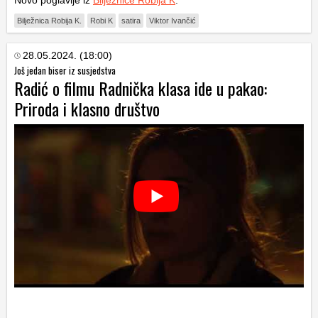
Novo poglavlje iz
Bilježnice Robija K
.
Bilježnica Robija K.
Robi K
satira
Viktor Ivančić
28.05.2024. (18:00)
Još jedan biser iz susjedstva
Radić o filmu Radnička klasa ide u pakao:
Priroda i klasno društvo