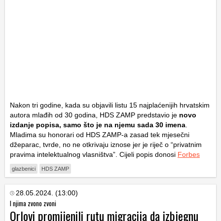
Nakon tri godine, kada su objavili listu 15 najplaćenijih hrvatskim
autora mlađih od 30 godina, HDS ZAMP predstavio je
novo
izdanje popisa, samo što je na njemu sada 30 imena
.
Mladima su honorari od HDS ZAMP-a zasad tek mjesečni
džeparac, tvrde, no ne otkrivaju iznose jer je riječ o “privatnim
pravima intelektualnog vlasništva”. Cijeli popis donosi
Forbes
glazbenici
HDS ZAMP
28.05.2024. (13:00)
I njima zvono zvoni
Orlovi promijenili rutu migracija da izbjegnu