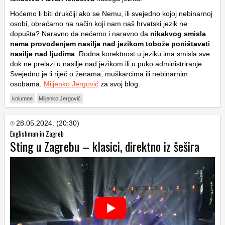
Hoćemo li biti drukčiji ako se Nemu, ili svejedno kojoj nebinarnoj
osobi, obraćamo na način koji nam naš hrvatski jezik ne
dopušta? Naravno da nećemo i naravno da
nikakvog smisla
nema provođenjem nasilja nad jezikom tobože poništavati
nasilje nad ljudima
. Rodna korektnost u jeziku ima smisla sve
dok ne prelazi u nasilje nad jezikom ili u puko administriranje.
Svejedno je li riječ o ženama, muškarcima ili nebinarnim
osobama.
Miljenko Jergović
za svoj blog.
kolumne
Miljenko Jergović
28.05.2024. (20:30)
Englishman in Zagreb
Sting u Zagrebu – klasici, direktno iz šešira