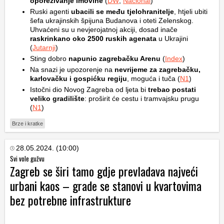
oporezivanje imovine
(
DW
,
Nacional
)
Ruski agenti
ubacili se među tjelohranitelje
, htjeli ubiti
šefa ukrajinskih špijuna Budanova i oteti Zelenskog.
Uhvaćeni su u nevjerojatnoj akciji, dosad inače
raskrinkano oko 2500 ruskih agenata
u Ukrajini
(
Jutarnji
)
Sting dobro
napunio zagrebačku Arenu
(
Index
)
Na snazi je upozorenje na
nevrijeme za zagrebačku,
karlovačku i gospićku regiju
, moguća i tuča (
N1
)
Istočni dio Novog Zagreba od ljeta bi
trebao postati
veliko gradilište
: proširit će cestu i tramvajsku prugu
(
N1
)
Brze i kratke
28.05.2024. (10:00)
Svi vole gužvu
Zagreb se širi tamo gdje prevladava najveći
urbani kaos – grade se stanovi u kvartovima
bez potrebne infrastrukture