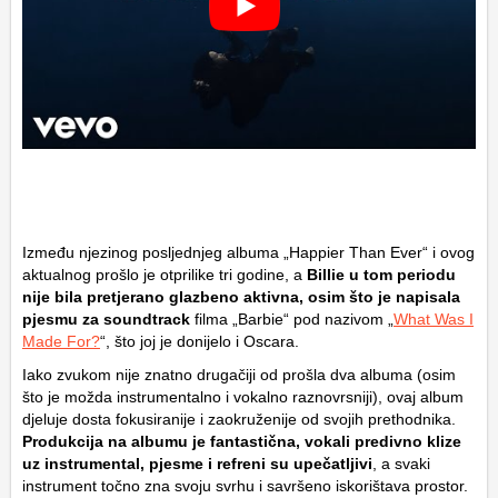
Između njezinog posljednjeg albuma „Happier Than Ever“ i ovog
aktualnog prošlo je otprilike tri godine, a
Billie u tom periodu
nije bila pretjerano glazbeno aktivna, osim što je napisala
pjesmu za soundtrack
filma „Barbie“ pod nazivom „
What Was I
Made For?
“, što joj je donijelo i Oscara.
Iako zvukom nije znatno drugačiji od prošla dva albuma (osim
što je možda instrumentalno i vokalno raznovrsniji), ovaj album
djeluje dosta fokusiranije i zaokruženije od svojih prethodnika.
Produkcija na albumu je fantastična, vokali predivno klize
uz instrumental, pjesme i refreni su upečatljivi
, a svaki
instrument točno zna svoju svrhu i savršeno iskorištava prostor.