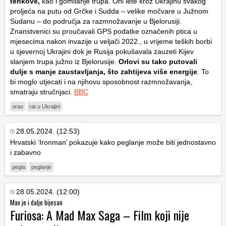
tenkove,
kao i gomilanje trupa. Oni lete kroz Ukrajinu svakog
proljeća na putu od Grčke i Sudda – velike močvare u Južnom
Sudanu – do područja za razmnožavanje u Bjelorusiji.
Znanstvenici su proučavali GPS podatke označenih ptica u
mjesecima nakon invazije u veljači 2022., u vrijeme teških borbi
u sjevernoj Ukrajini dok je Rusija pokušavala zauzeti Kijev
slanjem trupa južno iz Bjelorusije.
Orlovi su tako putovali
dulje s manje zaustavljanja, što zahtijeva više energije
. To
bi moglo utjecati i na njihovu sposobnost razmnožavanja,
smatraju stručnjaci.
BBC
orao
rat u Ukrajini
28.05.2024. (12:53)
Hrvatski ‘Ironman’ pokazuje kako peglanje može biti jednostavno
i zabavno
pegla
peglanje
28.05.2024. (12:00)
Max je i dalje bijesan
Furiosa: A Mad Max Saga – Film koji nije