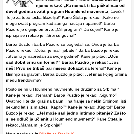
njemu rekao: „Pa nemoš ti ka pičkulinac od
devet godina svatit program Houmlend muvmenta
, čoviče!
To je za tebe teška filozofija!“ Kane Šteta je rekao: „Kako ne
mogu svatit program kad san ga naučija napamet!“ Barba
Puzdro je dignijo ombrve: „Cili program? Da čujen!“ Kane je
isprsijo se i rekao je: „Srbi su govna!“
Barba Buzdo i barba Puzdro su pogledali se. Onda je barba
Puzdro rekao: „Dobar je mali, jebate!“ Barba Buzdo je rekao:
„Stvarno je napredan za svoje godine!“ Kane je pitao:
„Oćul
sad dobit crnu uniformu?“ Barba Puzdro je rekao: „Još
neš! Prvo se tribaš par miseci dokazat
na terenu!“ Kane je
klimnijo sa glavom. Barba Buzdo je pitao: „Jel imaš kojeg Srbina
među frendovima?
Pošto se mi u Houmlend muvmentu ne družimo sa Srbima!“
Kane je rekao: „Neman!“ Barba Puzdro je rekao: „Sigurno?
Uvatimo li te da igraš na balun il na franje sa nekin Srbinom, isti
sekund letiš iz mladeži! Kapito?“ Kane je rekao: „Kapito!“ Barba
Buzdo je rekao:
„Jel može sad jedno intimno pitanje? Zašto
si se odlučija učlanit
u Houmlend muvment?“ Kane Šteta je
rekao: „Mama mi je Srpkinja!“