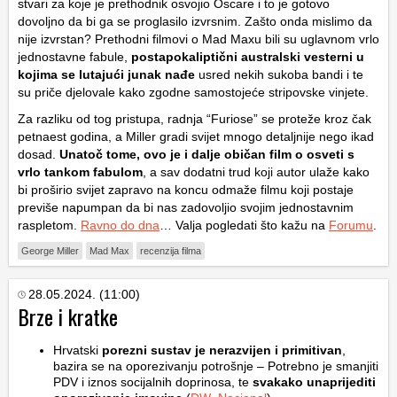
stvari za koje je prethodnik osvojio Oscare i to je gotovo
dovoljno da bi ga se proglasilo izvrsnim. Zašto onda mislimo da
nije izvrstan? Prethodni filmovi o Mad Maxu bili su uglavnom vrlo
jednostavne fabule,
postapokaliptični australski vesterni u
kojima se lutajući junak nađe
usred nekih sukoba bandi i te
su priče djelovale kako zgodne samostojeće stripovske vinjete.
Za razliku od tog pristupa, radnja “Furiose” se proteže kroz čak
petnaest godina, a Miller gradi svijet mnogo detaljnije nego ikad
dosad.
Unatoč tome, ovo je i dalje običan film o osveti s
vrlo tankom fabulom
, a sav dodatni trud koji autor ulaže kako
bi proširio svijet zapravo na koncu odmaže filmu koji postaje
previše napumpan da bi nas zadovoljio svojim jednostavnim
raspletom.
Ravno do dna
… Valja pogledati što kažu na
Forumu
.
George Miller
Mad Max
recenzija filma
28.05.2024. (11:00)
Brze i kratke
Hrvatski
porezni sustav je nerazvijen i primitivan
,
bazira se na oporezivanju potrošnje – Potrebno je smanjiti
PDV i iznos socijalnih doprinosa, te
svakako unaprijediti