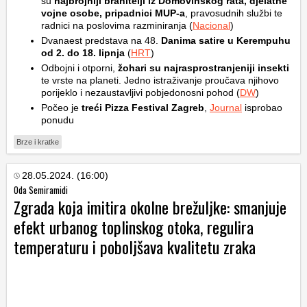
su
najbrojniji branitelji iz Domovinskog rata, djelatne
vojne osobe, pripadnici MUP-a
, pravosudnih službi te
radnici na poslovima razminiranja (
Nacional
)
Dvanaest predstava na 48.
Danima satire u Kerempuhu
od 2. do 18. lipnja
(
HRT
)
Odbojni i otporni,
žohari su najrasprostranjeniji insekti
te vrste na planeti. Jedno istraživanje proučava njihovo
porijeklo i nezaustavljivi pobjedonosni pohod (
DW
)
Počeo je
treći Pizza Festival Zagreb
,
Journal
isprobao
ponudu
Brze i kratke
28.05.2024. (16:00)
Oda Semiramidi
Zgrada koja imitira okolne brežuljke: smanjuje
efekt urbanog toplinskog otoka, regulira
temperaturu i poboljšava kvalitetu zraka