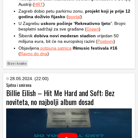
Austriji (
HRT
)
Zagreb dobio petu parkirnu zonu,
projekt koji je prije 12
godina doživio fijasko
(
tportal
)
U Zagrebu
uskoro počinje ‘Rekreativno ljeto’
: Brojni
besplatni sadržaji za sve građane (
Green
)
Šibenik
dobiva novi moderan stadion
vrijedan 50
milijuna eura, bit će na europskoj razini (
Poslovni
)
Objavljena
potpuna satnica
INmusic festivala #16
(
Ravno do dna
)
Brze i kratke
28.05.2024. (22:00)
Sjetna i smirena
Billie Eilish – Hit Me Hard and Soft: Bez
noviteta, no najbolji album dosad