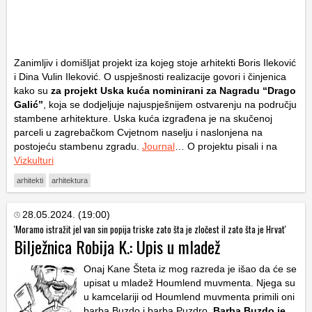
Zanimljiv i domišljat projekt iza kojeg stoje arhitekti Boris Ileković
i Dina Vulin Ileković. O uspješnosti realizacije govori i činjenica
kako su
za projekt Uska kuća nominirani za Nagradu “Drago
Galić”
, koja se dodjeljuje najuspješnijem ostvarenju na području
stambene arhitekture. Uska kuća izgrađena je na skučenoj
parceli u zagrebačkom Cvjetnom naselju i naslonjena na
postojeću stambenu zgradu.
Journal
… O projektu pisali i na
Vizkulturi
arhitekti
arhitektura
28.05.2024. (19:00)
'Moramo istražit jel van sin popija triske zato šta je zločest il zato šta je Hrvat'
Bilježnica Robija K.: Upis u mladež
Onaj Kane Šteta iz mog razreda je išao da će se
upisat u mladež Houmlend muvmenta. Njega su
u kamcelariji od Houmlend muvmenta primili oni
barba Buzdo i barba Puzdro.
Barba Buzdo je