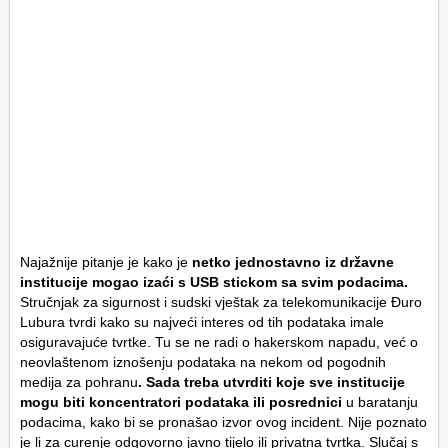
Najažnije pitanje je kako je
netko jednostavno iz državne
institucije mogao izaći s USB stickom sa svim podacima.
Stručnjak za sigurnost i sudski vještak za telekomunikacije Đuro
Lubura tvrdi kako su najveći interes od tih podataka imale
osiguravajuće tvrtke. Tu se ne radi o hakerskom napadu, već o
neovlaštenom iznošenju podataka na nekom od pogodnih
medija za pohranu
. Sada treba utvrditi koje sve institucije
mogu biti koncentratori podataka ili posrednici
u baratanju
podacima, kako bi se pronašao izvor ovog incident. Nije poznato
je li za curenje odgovorno javno tijelo ili privatna tvrtka. Slučaj s