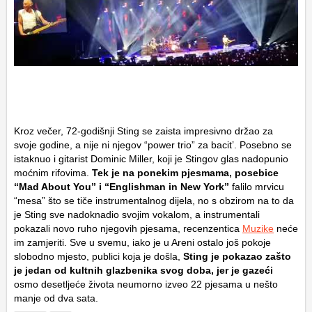
Kroz večer, 72-godišnji Sting se zaista impresivno držao za
svoje godine, a nije ni njegov “power trio” za bacit’. Posebno se
istaknuo i gitarist Dominic Miller, koji je Stingov glas nadopunio
moćnim rifovima.
Tek je na ponekim pjesmama, posebice
“Mad About You” i “Englishman in New York”
falilo mrvicu
“mesa” što se tiče instrumentalnog dijela, no s obzirom na to da
je Sting sve nadoknadio svojim vokalom, a instrumentali
pokazali novo ruho njegovih pjesama, recenzentica
Muzike
neće
im zamjeriti. Sve u svemu, iako je u Areni ostalo još pokoje
slobodno mjesto, publici koja je došla,
Sting je pokazao zašto
je jedan od kultnih glazbenika svog doba, jer je gazeći
osmo desetljeće života neumorno izveo 22 pjesama u nešto
manje od dva sata.