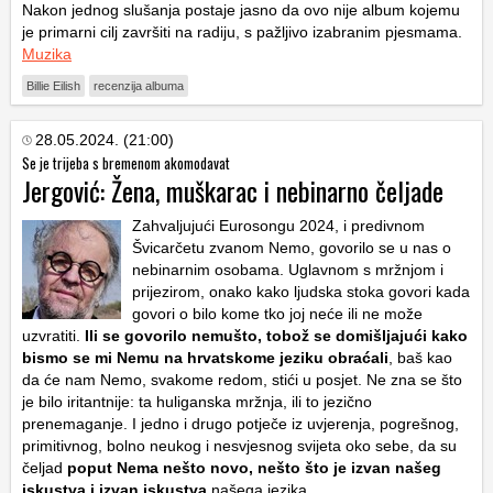
Nakon jednog slušanja postaje jasno da ovo nije album kojemu
je primarni cilj završiti na radiju, s pažljivo izabranim pjesmama.
Muzika
Billie Eilish
recenzija albuma
28.05.2024. (21:00)
Se je trijeba s bremenom akomodavat
Jergović: Žena, muškarac i nebinarno čeljade
Zahvaljujući Eurosongu 2024, i predivnom
Švicarčetu zvanom Nemo, govorilo se u nas o
nebinarnim osobama. Uglavnom s mržnjom i
prijezirom, onako kako ljudska stoka govori kada
govori o bilo kome tko joj neće ili ne može
uzvratiti.
Ili se govorilo nemušto, tobož se domišljajući kako
bismo se mi Nemu na hrvatskome jeziku obraćali
, baš kao
da će nam Nemo, svakome redom, stići u posjet. Ne zna se što
je bilo iritantnije: ta huliganska mržnja, ili to jezično
prenemaganje. I jedno i drugo potječe iz uvjerenja, pogrešnog,
primitivnog, bolno neukog i nesvjesnog svijeta oko sebe, da su
čeljad
poput Nema nešto novo, nešto što je izvan našeg
iskustva i izvan iskustva
našega jezika.