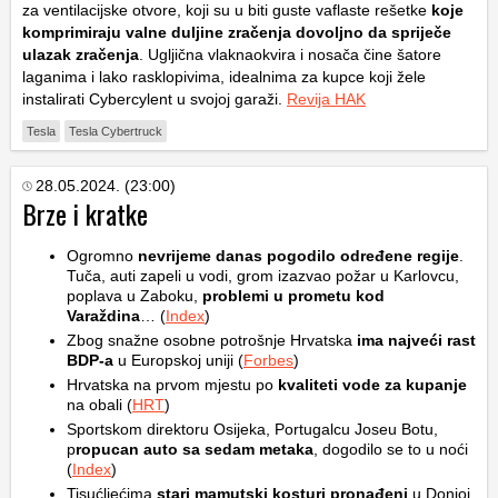
za ventilacijske otvore, koji su u biti guste vaflaste rešetke
koje
komprimiraju valne duljine zračenja dovoljno da spriječe
ulazak zračenja
. Ugljična vlaknaokvira i nosača čine šatore
laganima i lako rasklopivima, idealnima za kupce koji žele
instalirati Cybercylent u svojoj garaži.
Revija HAK
Tesla
Tesla Cybertruck
28.05.2024. (23:00)
Brze i kratke
Ogromno
nevrijeme danas pogodilo određene regije
.
Tuča, auti zapeli u vodi, grom izazvao požar u Karlovcu,
poplava u Zaboku,
problemi u prometu kod
Varaždina
… (
Index
)
Zbog snažne osobne potrošnje Hrvatska
ima najveći rast
BDP-a
u Europskoj uniji (
Forbes
)
Hrvatska na prvom mjestu po
kvaliteti vode za kupanje
na obali (
HRT
)
Sportskom direktoru Osijeka, Portugalcu Joseu Botu,
p
ropucan auto sa sedam metaka
, dogodilo se to u noći
(
Index
)
Tisućljećima
stari mamutski kosturi pronađeni
u Donjoj