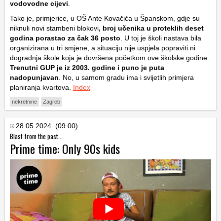
vodovodne cijevi
.
Tako je, primjerice, u OŠ Ante Kovačića u Španskom, gdje su
niknuli novi stambeni blokovi
, broj učenika u proteklih deset
godina porastao za čak 36 posto
. U toj je školi nastava bila
organizirana u tri smjene, a situaciju nije uspjela popraviti ni
dogradnja škole koja je dovršena početkom ove školske godine.
Trenutni GUP je iz 2003. godine i puno je puta
nadopunjavan
. No, u samom gradu ima i svijetlih primjera
planiranja kvartova.
Index
nekretnine
Zagreb
28.05.2024. (09:00)
Blast from the past...
Prime time: Only 90s kids