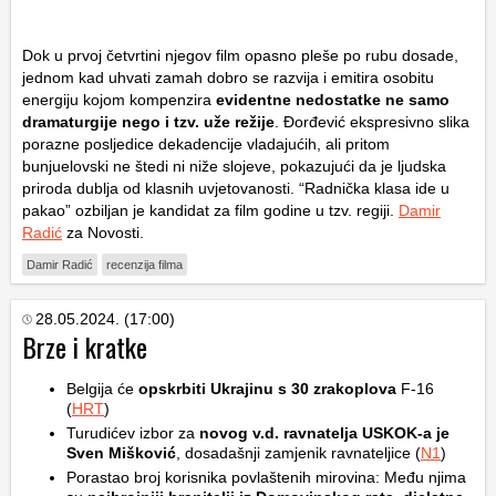
Dok u prvoj četvrtini njegov film opasno pleše po rubu dosade,
jednom kad uhvati zamah dobro se razvija i emitira osobitu
energiju kojom kompenzira
evidentne nedostatke ne samo
dramaturgije nego i tzv. uže režije
. Đorđević ekspresivno slika
porazne posljedice dekadencije vladajućih, ali pritom
bunjuelovski ne štedi ni niže slojeve, pokazujući da je ljudska
priroda dublja od klasnih uvjetovanosti. “Radnička klasa ide u
pakao” ozbiljan je kandidat za film godine u tzv. regiji.
Damir
Radić
za Novosti.
Damir Radić
recenzija filma
28.05.2024. (17:00)
Brze i kratke
Belgija će
opskrbiti Ukrajinu s 30 zrakoplova
F-16
(
HRT
)
Turudićev izbor za
novog v.d. ravnatelja USKOK-a je
Sven Mišković
, dosadašnji zamjenik ravnateljice (
N1
)
Porastao broj korisnika povlaštenih mirovina: Među njima