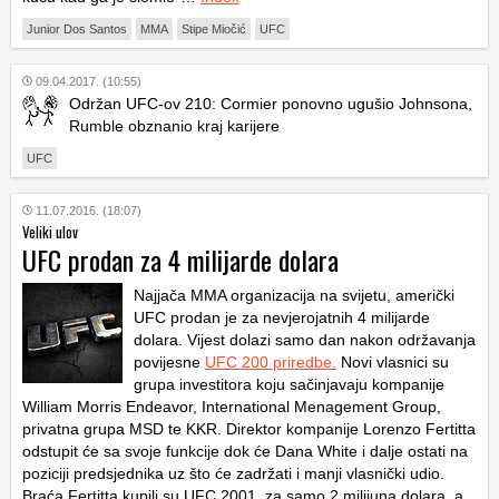
Junior Dos Santos
MMA
Stipe Miočić
UFC
09.04.2017. (10:55)
Održan UFC-ov 210: Cormier ponovno ugušio Johnsona,
Rumble obznanio kraj karijere
UFC
11.07.2016. (18:07)
Veliki ulov
UFC prodan za 4 milijarde dolara
Najjača MMA organizacija na svijetu, američki
UFC prodan je za nevjerojatnih 4 milijarde
dolara. Vijest dolazi samo dan nakon održavanja
povijesne
UFC 200 priredbe.
Novi vlasnici su
grupa investitora koju sačinjavaju kompanije
William Morris Endeavor, International Menagement Group,
privatna grupa MSD te KKR. Direktor kompanije Lorenzo Fertitta
odstupit će sa svoje funkcije dok će Dana White i dalje ostati na
poziciji predsjednika uz što će zadržati i manji vlasnički udio.
Braća Fertitta kupili su UFC 2001. za samo 2 milijuna dolara, a