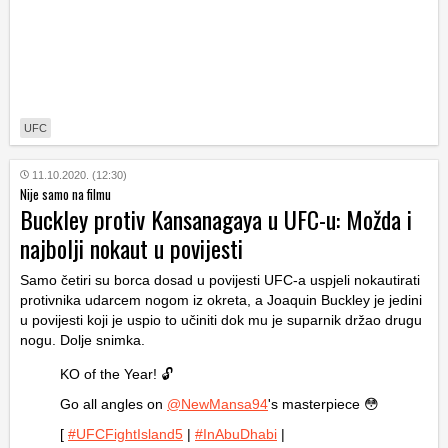
UFC
11.10.2020. (12:30)
Nije samo na filmu
Buckley protiv Kansanagaya u UFC-u: Možda i
najbolji nokaut u povijesti
Samo četiri su borca dosad u povijesti UFC-a uspjeli nokautirati
protivnika udarcem nogom iz okreta, a Joaquin Buckley je jedini
u povijesti koji je uspio to učiniti dok mu je suparnik držao drugu
nogu. Dolje snimka.
KO of the Year! 🔓
Go all angles on
@NewMansa94
's masterpiece 😳
[
#UFCFightIsland5
|
#InAbuDhabi
|