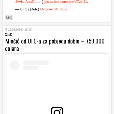
@VisitAbuDhabi
]
pic.twitter.com/1ywVZzin5U
— UFC (@ufc)
October 10, 2020
UFC
20.08.2019. (18:30)
$tip€
Miočić od UFC-a za pobjedu dobio – 750.000
dolara