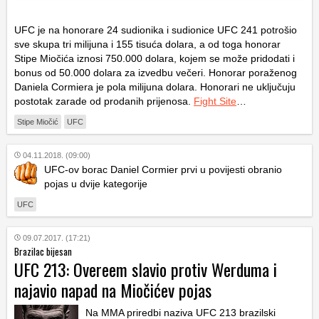
UFC je na honorare 24 sudionika i sudionice UFC 241 potrošio
sve skupa tri milijuna i 155 tisuća dolara, a od toga honorar
Stipe Miočića iznosi 750.000 dolara, kojem se može pridodati i
bonus od 50.000 dolara za izvedbu večeri. Honorar poraženog
Daniela Cormiera je pola milijuna dolara. Honorari ne uključuju
postotak zarade od prodanih prijenosa.
Fight Site
…
Stipe Miočić
UFC
04.11.2018. (09:00)
UFC-ov borac Daniel Cormier prvi u povijesti obranio
pojas u dvije kategorije
UFC
09.07.2017. (17:21)
Brazilac bijesan
UFC 213: Overeem slavio protiv Werduma i
najavio napad na Miočićev pojas
Na MMA priredbi naziva UFC 213 brazilski