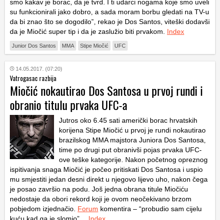
smo kakav je borac, da je tvrd. I ti udarci nogama koje smo uveli
su funkcionirali jako dobro, a sada moram borbu gledati na TV-u
da bi znao što se dogodilo”, rekao je Dos Santos, viteški dodavši
da je Miočić super tip i da je zaslužio biti prvakom.
Index
Junior Dos Santos
MMA
Stipe Miočić
UFC
14.05.2017. (07:20)
Vatrogasac razbija
Miočić nokautirao Dos Santosa u prvoj rundi i
obranio titulu prvaka UFC-a
Jutros oko 6.45 sati američki borac hrvatskih
korijena Stipe Miočić u prvoj je rundi nokautirao
brazilskog MMA majstora Juniora Dos Santosa,
time po drugi put obranivši pojas prvaka UFC-
ove teške kategorije. Nakon početnog opreznog
ispitivanja snaga Miočić je počeo pritiskati Dos Santosa i uspio
mu smjestiti jedan desni direkt u njegovo lijevo uho, nakon čega
je posao završio na podu. Još jedna obrana titule Miočiću
nedostaje da obori rekord koji je ovom neočekivano brzom
pobjedom izjednačio.
Forum
komentira – “probudio sam cijelu
kuću kad ga je slomio”…
Index