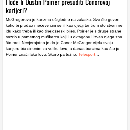
Hoće li Dustin Poirier presuditi Conorovoj
karijeri?
McGregorova je karizma očigledno na zalasku. Sve što govori
kako bi prodao mečeve čini se ili kao dječji tantrum što stvari ne
idu kako treba ili kao tinejdžerski bijes. Poirier je s druge strane
sazrio u pametnog muškarca koji i u oktagonu i izvan njega zna
što radi. Nevjerojatno je da je Conor McGregor cijelu svoju
karijeru bio sinonim za veliku lovu, a danas borcima kao što je
Poirier znači laku lovu. Skoro pa tužno.
Telesport
…