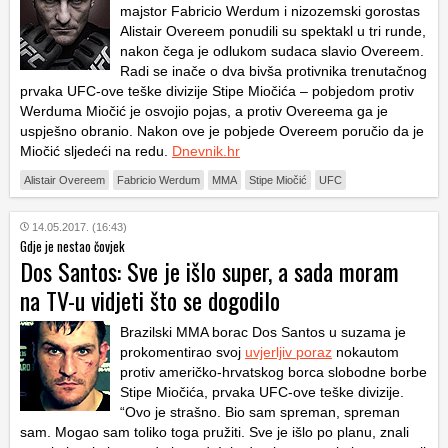
majstor Fabricio Werdum i nizozemski gorostas
Alistair Overeem ponudili su spektakl u tri runde,
nakon čega je odlukom sudaca slavio Overeem.
Radi se inače o dva bivša protivnika trenutačnog
prvaka UFC-ove teške divizije Stipe Miočića – pobjedom protiv
Werduma Miočić je osvojio pojas, a protiv Overeema ga je
uspješno obranio. Nakon ove je pobjede Overeem poručio da je
Miočić sljedeći na redu.
Dnevnik.hr
Alistair Overeem
Fabricio Werdum
MMA
Stipe Miočić
UFC
14.05.2017. (16:43)
Gdje je nestao čovjek
Dos Santos: Sve je išlo super, a sada moram
na TV-u vidjeti što se dogodilo
Brazilski MMA borac Dos Santos u suzama je
prokomentirao svoj
uvjerljiv poraz
nokautom
protiv američko-hrvatskog borca slobodne borbe
Stipe Miočića, prvaka UFC-ove teške divizije.
“Ovo je strašno. Bio sam spreman, spreman
sam. Mogao sam toliko toga pružiti. Sve je išlo po planu, znali