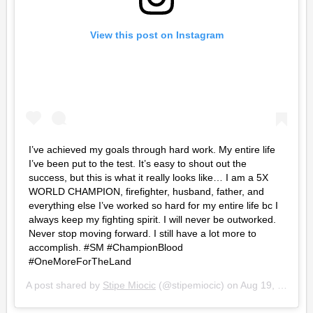
View this post on Instagram
I’ve achieved my goals through hard work. My entire life
I’ve been put to the test. It’s easy to shout out the
success, but this is what it really looks like… I am a 5X
WORLD CHAMPION, firefighter, husband, father, and
everything else I’ve worked so hard for my entire life bc I
always keep my fighting spirit. I will never be outworked.
Never stop moving forward. I still have a lot more to
accomplish. #SM #ChampionBlood
#OneMoreForTheLand
A post shared by
Stipe Miocic
(@stipemiocic) on
Aug 19, 2019 at 10:05pm PDT