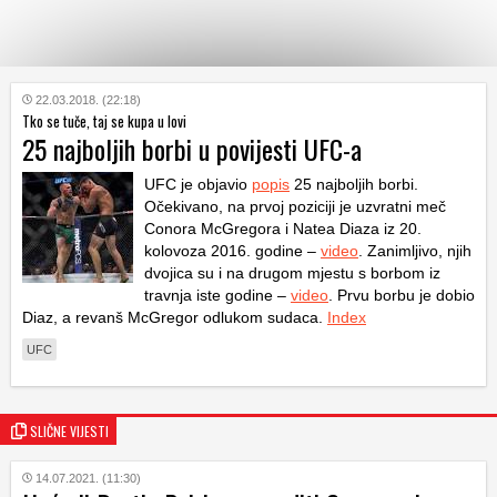
KATEGORIJE
22.03.2018. (22:18)
Tko se tuče, taj se kupa u lovi
25 najboljih borbi u povijesti UFC-a
HRVATSKI
WEB
UFC je objavio
popis
25 najboljih borbi.
Očekivano, na prvoj poziciji je uzvratni meč
Conora McGregora i Natea Diaza iz 20.
kolovoza 2016. godine –
video
. Zanimljivo, njih
dvojica su i na drugom mjestu s borbom iz
travnja iste godine –
video
. Prvu borbu je dobio
Diaz, a revanš McGregor odlukom sudaca.
Index
UFC
SLIČNE VIJESTI
14.07.2021. (11:30)