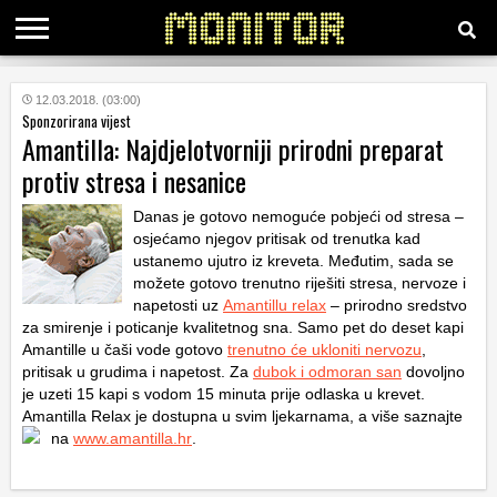
KATEGORIJE
12.03.2018. (03:00)
Sponzorirana vijest
Amantilla: Najdjelotvorniji prirodni preparat
HRVATSKI
protiv stresa i nesanice
WEB
Danas je gotovo nemoguće pobjeći od stresa –
osjećamo njegov pritisak od trenutka kad
ustanemo ujutro iz kreveta. Međutim, sada se
možete gotovo trenutno riješiti stresa, nervoze i
napetosti uz
Amantillu relax
– prirodno sredstvo
za smirenje i poticanje kvalitetnog sna. Samo pet do deset kapi
Amantille u čaši vode gotovo
trenutno će ukloniti nervozu
,
pritisak u grudima i napetost. Za
dubok i odmoran san
dovoljno
je uzeti 15 kapi s vodom 15 minuta prije odlaska u krevet.
Amantilla Relax je dostupna u svim ljekarnama, a više saznajte
na
www.amantilla.hr
.