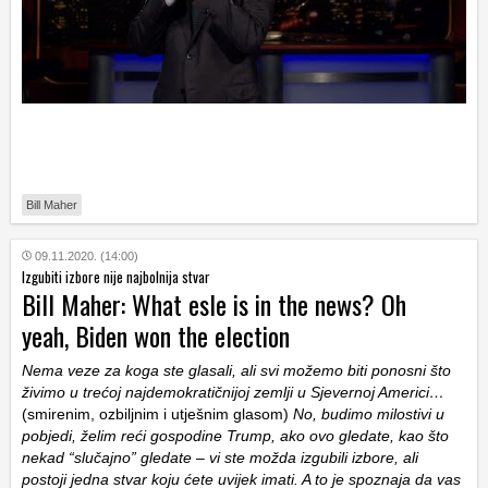
Bill Maher
09.11.2020. (14:00)
Izgubiti izbore nije najbolnija stvar
Bill Maher: What esle is in the news? Oh
yeah, Biden won the election
Nema veze za koga ste glasali, ali svi možemo biti ponosni što
živimo u trećoj najdemokratičnijoj zemlji u Sjevernoj Americi…
(smirenim, ozbiljnim i utješnim glasom)
No, budimo milostivi u
pobjedi, želim reći gospodine Trump, ako ovo gledate, kao što
nekad “slučajno” gledate – vi ste možda izgubili izbore, ali
postoji jedna stvar koju ćete uvijek imati. A to je spoznaja da vas