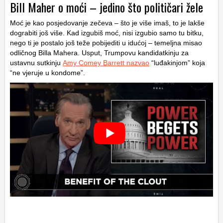
Bill Maher o moći – jedino što političari žele
Moć je kao posjedovanje zečeva – što je više imaš, to je lakše
dograbiti još više. Kad izgubiš moć, nisi izgubio samo tu bitku,
nego ti je postalo još teže pobijediti u idućoj – temeljna misao
odličnog Billa Mahera. Usput, Trumpovu kandidatkinju za
ustavnu sutkinju
Amy Comey Barrett nazvao
“luđakinjom” koja
“ne vjeruje u kondome”.