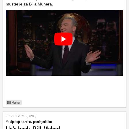
mušterije za Billa Muhera.
Bill Maher
17.01.2021. (00:00)
Posljednji pozdrav predsjedniku
He’s back, Bill Maher!