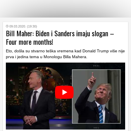
KATEGORIJE
09.03.2020. (19:30)
Bill Maher: Biden i Sanders imaju slogan –
Four more months!
HRVATSKI
WEB
Eto, došla su stvarno teška vremena kad Donald Trump više nije
prva i jedina tema u Monologu Billa Mahera.