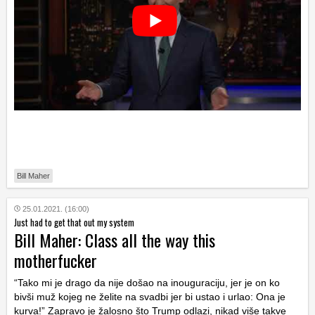
Bill Maher
25.01.2021. (16:00)
Just had to get that out my system
Bill Maher: Class all the way this
motherfucker
“Tako mi je drago da nije došao na inouguraciju, jer je on ko
bivši muž kojeg ne želite na svadbi jer bi ustao i urlao: Ona je
kurva!” Zapravo je žalosno što Trump odlazi, nikad više takve