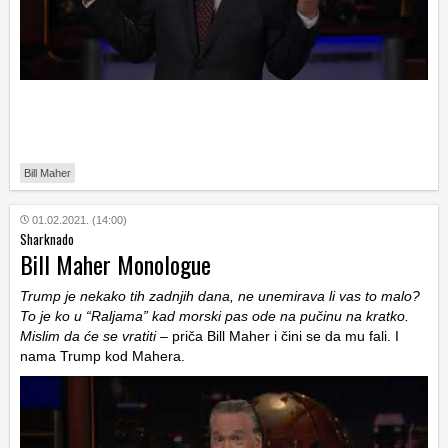
Bill Maher
01.02.2021. (14:00)
Sharknado
Bill Maher Monologue
Trump je nekako tih zadnjih dana, ne unemirava li vas to malo?
To je ko u “Raljama” kad morski pas ode na pučinu na kratko.
Mislim da će se vratiti
– priča Bill Maher i čini se da mu fali. I
nama Trump kod Mahera.