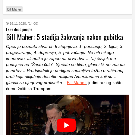
Bill Maher
16.11.2020. (14:00)
I see dead people
Bill Maher: 5 stadija žalovanja nakon gubitka
Opće je poznata stvar tih 5 stupnjeva: 1. poricanje, 2. bijes, 3.
pregovaranje, 4. depresija, 5. prihvaćanje. Ne bih nikoga
imenovao, ali netko je zapeo na prva dva… Taj čovjek me
podsjeća na “Šesto čulo”. Sjećate se filma, glavni lik ne zna da
je mrtav… Predsjednik je podigao zanimljivu tužbu o raširenoj
uroti koja uključuje desetke milijuna Amerikanaca koji su…
glasali za njegovog protivnika
–
Bill Maher
, jedini razlog zašto
ćemo žaliti za Trumpom.