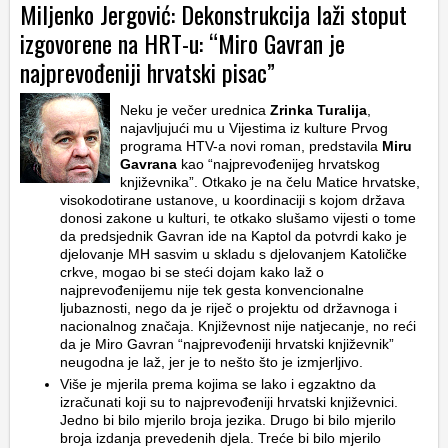
Miljenko Jergović: Dekonstrukcija laži stoput
izgovorene na HRT-u: “Miro Gavran je
najprevođeniji hrvatski pisac”
Neku je večer urednica
Zrinka Turalija
,
najavljujući mu u Vijestima iz kulture Prvog
programa HTV-a novi roman, predstavila
Miru
Gavrana
kao “najprevođenijeg hrvatskog
književnika”. Otkako je na čelu Matice hrvatske,
visokodotirane ustanove, u koordinaciji s kojom država
donosi zakone u kulturi, te otkako slušamo vijesti o tome
da predsjednik Gavran ide na Kaptol da potvrdi kako je
djelovanje MH sasvim u skladu s djelovanjem Katoličke
crkve, mogao bi se steći dojam kako laž o
najprevođenijemu nije tek gesta konvencionalne
ljubaznosti, nego da je riječ o projektu od državnoga i
nacionalnog značaja. Književnost nije natjecanje, no reći
da je Miro Gavran “najprevođeniji hrvatski književnik”
neugodna je laž, jer je to nešto što je izmjerljivo.
Više je mjerila prema kojima se lako i egzaktno da
izračunati koji su to najprevođeniji hrvatski književnici.
Jedno bi bilo mjerilo broja jezika. Drugo bi bilo mjerilo
broja izdanja prevedenih djela. Treće bi bilo mjerilo