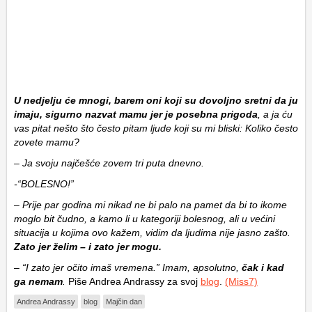
U nedjelju će mnogi, barem oni koji su dovoljno sretni da ju
imaju, sigurno nazvat mamu jer je posebna prigoda
, a ja ću
vas pitat nešto što često pitam ljude koji su mi bliski: Koliko često
zovete mamu?
– Ja svoju najčešće zovem tri puta dnevno.
-“BOLESNO!”
– Prije par godina mi nikad ne bi palo na pamet da bi to ikome
moglo bit čudno, a kamo li u kategoriji bolesnog, ali u većini
situacija u kojima ovo kažem, vidim da ljudima nije jasno zašto.
Zato jer želim – i zato jer mogu.
– “I zato jer očito imaš vremena.” Imam, apsolutno,
čak i kad
ga nemam
.
Piše Andrea Andrassy za svoj
blog
.
(Miss7)
Andrea Andrassy
blog
Majčin dan