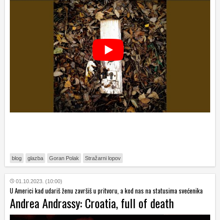
blog
glazba
Goran Polak
Stražarni lopov
01.10.2023. (10:00)
U Americi kad udariš ženu završiš u pritvoru, a kod nas na statusima svećenika
Andrea Andrassy: Croatia, full of death