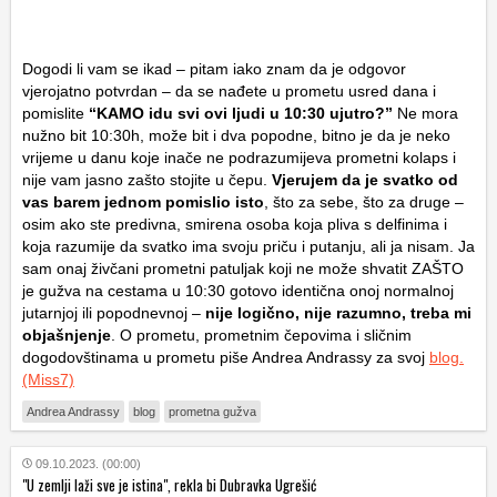
Dogodi li vam se ikad – pitam iako znam da je odgovor
vjerojatno potvrdan – da se nađete u prometu usred dana i
pomislite
“KAMO idu svi ovi ljudi u 10:30 ujutro?”
Ne mora
nužno bit 10:30h, može bit i dva popodne, bitno je da je neko
vrijeme u danu koje inače ne podrazumijeva prometni kolaps i
nije vam jasno zašto stojite u čepu.
Vjerujem da je svatko od
vas barem jednom pomislio isto
, što za sebe, što za druge –
osim ako ste predivna, smirena osoba koja pliva s delfinima i
koja razumije da svatko ima svoju priču i putanju, ali ja nisam. Ja
sam onaj živčani prometni patuljak koji ne može shvatit ZAŠTO
je gužva na cestama u 10:30 gotovo identična onoj normalnoj
jutarnjoj ili popodnevnoj –
nije logično, nije razumno, treba mi
objašnjenje
. O prometu, prometnim čepovima i sličnim
dogodovštinama u prometu piše Andrea Andrassy za svoj
blog.
(Miss7)
Andrea Andrassy
blog
prometna gužva
09.10.2023. (00:00)
"U zemlji laži sve je istina", rekla bi Dubravka Ugrešić