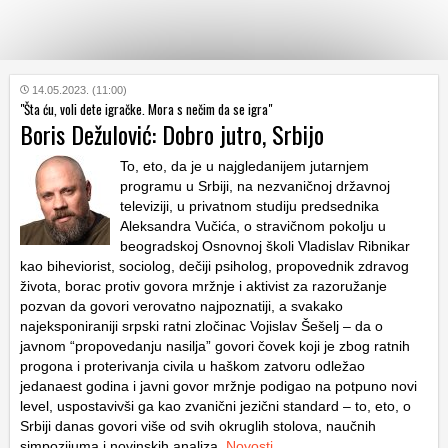
KATEGORIJE
14.05.2023. (11:00)
"Šta ću, voli dete igračke. Mora s nečim da se igra"
Boris Dežulović: Dobro jutro, Srbijo
HRVATSKI
WEB
To, eto, da je u najgledanijem jutarnjem
programu u Srbiji, na nezvaničnoj državnoj
televiziji, u privatnom studiju predsednika
Aleksandra Vučića, o stravičnom pokolju u
beogradskoj Osnovnoj školi Vladislav Ribnikar
kao biheviorist, sociolog, dečiji psiholog, propovednik zdravog
života, borac protiv govora mržnje i aktivist za razoružanje
pozvan da govori verovatno najpoznatiji, a svakako
najeksponiraniji srpski ratni zločinac Vojislav Šešelj – da o
javnom “propovedanju nasilja” govori čovek koji je zbog ratnih
progona i proterivanja civila u haškom zatvoru odležao
jedanaest godina i javni govor mržnje podigao na potpuno novi
level, uspostavivši ga kao zvanični jezični standard – to, eto, o
Srbiji danas govori više od svih okruglih stolova, naučnih
simpozijuma i novinskih analiza.
Novosti