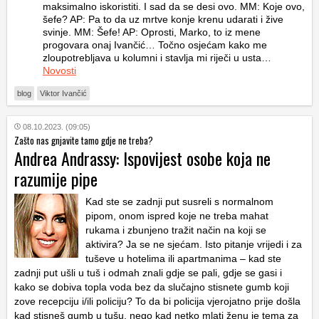
maksimalno iskoristiti. I sad da se desi ovo. MM: Koje ovo,
šefe? AP: Pa to da uz mrtve konje krenu udarati i žive
svinje. MM: Šefe! AP: Oprosti, Marko, to iz mene
progovara onaj Ivančić… Točno osjećam kako me
zloupotrebljava u kolumni i stavlja mi riječi u usta…
Novosti
blog
Viktor Ivančić
08.10.2023. (09:05)
Zašto nas gnjavite tamo gdje ne treba?
Andrea Andrassy: Ispovijest osobe koja ne
razumije pipe
Kad ste se zadnji put susreli s normalnom
pipom, onom ispred koje ne treba mahat
rukama i zbunjeno tražit način na koji se
aktivira? Ja se ne sjećam. Isto pitanje vrijedi i za
tuševe u hotelima ili apartmanima – kad ste
zadnji put ušli u tuš i odmah znali gdje se pali, gdje se gasi i
kako se dobiva topla voda bez da slučajno stisnete gumb koji
zove recepciju i/ili policiju? To da bi policija vjerojatno prije došla
kad stisneš gumb u tušu, nego kad netko mlati ženu je tema za