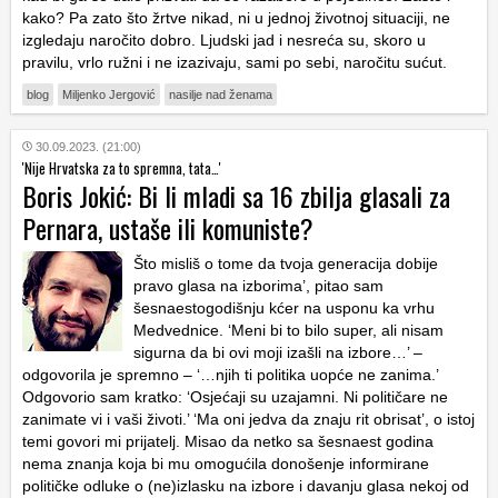
kako? Pa zato što žrtve nikad, ni u jednoj životnoj situaciji, ne
izgledaju naročito dobro. Ljudski jad i nesreća su, skoro u
pravilu, vrlo ružni i ne izazivaju, sami po sebi, naročitu sućut.
blog
Miljenko Jergović
nasilje nad ženama
30.09.2023. (21:00)
'Nije Hrvatska za to spremna, tata…'
Boris Jokić: Bi li mladi sa 16 zbilja glasali za
Pernara, ustaše ili komuniste?
Što misliš o tome da tvoja generacija dobije
pravo glasa na izborima’, pitao sam
šesnaestogodišnju kćer na usponu ka vrhu
Medvednice. ‘Meni bi to bilo super, ali nisam
sigurna da bi ovi moji izašli na izbore…’ –
odgovorila je spremno – ‘…njih ti politika uopće ne zanima.’
Odgovorio sam kratko: ‘Osjećaji su uzajamni. Ni političare ne
zanimate vi i vaši životi.’ ‘Ma oni jedva da znaju rit obrisat’, o istoj
temi govori mi prijatelj. Misao da netko sa šesnaest godina
nema znanja koja bi mu omogućila donošenje informirane
političke odluke o (ne)izlasku na izbore i davanju glasa nekoj od