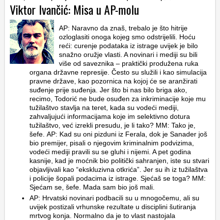
Viktor Ivančić: Misa u AP-molu
AP: Naravno da znaš, trebalo je što hitrije
ozloglasiti onoga kojeg smo odstrijelili. Hoću
reći: curenje podataka iz istrage uvijek je bilo
snažno oružje vlasti. A novinari i mediji su bili
više od saveznika – praktički produžena ruka
organa državne represije. Često su služili i kao simulacija
pravne države, kao pozornica na kojoj će se aranžirati
suđenje prije suđenja. Jer što bi nas bilo briga ako,
recimo, Todorić ne bude osuđen za inkriminacije koje mu
tužilaštvo stavlja na teret, kada su vodeći mediji,
zahvaljujući informacijama koje im selektivno dotura
tužilaštvo, već izrekli presudu, je li tako? MM: Tako je,
šefe. AP: Kad su oni pizduni iz Ferala, dok je Sanader još
bio premijer, pisali o njegovim kriminalnim podvizima,
vodeći mediji pravili su se gluhi i nijemi. A pet godina
kasnije, kad je moćnik bio politički sahranjen, iste su stvari
objavljivali kao “ekskluzivna otkrića”. Jer su ih iz tužilaštva
i policije šopali podacima iz istrage. Sjećaš se toga? MM:
Sjećam se, šefe. Mada sam bio još mali.
AP: Hrvatski novinari podbacili su u mnogočemu, ali su
uvijek postizali vrhunske rezultate u disciplini šutiranja
mrtvog konja. Normalno da je to vlast nastojala