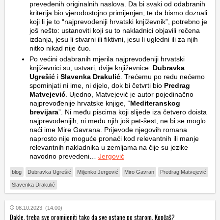
prevedenih originalnih naslova. Da bi svaki od odabranih
kriterija bio vjerodostojno primijenjen, te da bismo doznali
koji li je to “najprevođeniji hrvatski književnik”, potrebno je
još nešto: ustanoviti koji su to nakladnici objavili rečena
izdanja, jesu li stvarni ili fiktivni, jesu li ugledni ili za njih
nitko nikad nije čuo.
Po većini odabranih mjerila najprevođeniji hrvatski
književnici su, ustvari, dvije književnice:
Dubravka
Ugrešić
i
Slavenka Drakulić
. Trećemu po redu nećemo
spominjati ni ime, ni djelo, dok bi četvrti bio
Predrag
Matvejević
. Ujedno, Matvejević je autor pojedinačno
najprevođenije hrvatske knjige, “
Mediteranskog
brevijara
”. Ni među piscima koji slijede iza četvero doista
najprevođenijih, ni među njih još pet-šest, ne bi se moglo
naći ime Mire Gavrana. Prijevode njegovih romana
naprosto nije moguće pronaći kod relevantnih ili manje
relevantnih nakladnika u zemljama na čije su jezike
navodno prevedeni…
Jergović
blog
Dubravka Ugrešić
Miljenko Jergović
Miro Gavran
Predrag Matvejević
Slavenka Drakulić
08.10.2023. (14:00)
Dakle, treba sve promijeniti tako da sve ostane po starom. Kopčaš?