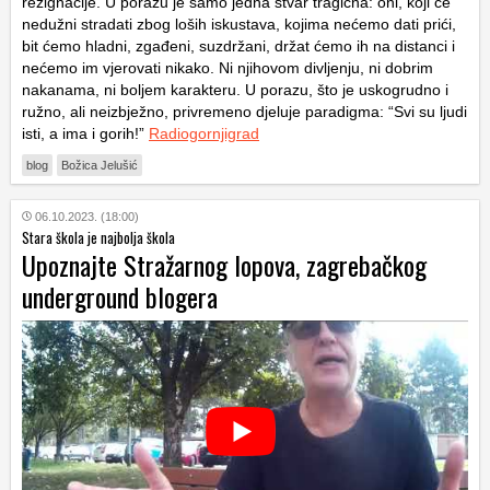
rezignacije. U porazu je samo jedna stvar tragična: oni, koji će
nedužni stradati zbog loših iskustava, kojima nećemo dati prići,
bit ćemo hladni, zgađeni, suzdržani, držat ćemo ih na distanci i
nećemo im vjerovati nikako. Ni njihovom divljenju, ni dobrim
nakanama, ni boljem karakteru. U porazu, što je uskogrudno i
ružno, ali neizbježno, privremeno djeluje paradigma: “Svi su ljudi
isti, a ima i gorih!”
Radiogornjigrad
blog
Božica Jelušić
06.10.2023. (18:00)
Stara škola je najbolja škola
Upoznajte Stražarnog lopova, zagrebačkog
underground blogera