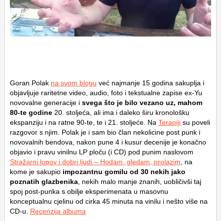
Goran Polak
na svom blogu
već najmanje 15 godina sakuplja i
objavljuje raritetne video, audio, foto i tekstualne zapise ex-Yu
novovalne generacije i
svega što je bilo vezano uz, mahom
80-te godine
20. stoljeća, ali ima i daleko širu kronološku
ekspanziju i na ratne 90-te, te i 21. stoljeće. Na
Terapiji
su poveli
razgovor s njim. Polak je i sam bio član nekolicine post punk i
novovalnih bendova, nakon pune 4 i kusur decenije je konačno
objavio i pravu vinilnu LP ploču (i CD) pod punim naslovom
Stražarni lopov i dobri ljudi – Hodam, gledam, prolazim
, na
kome je sakupio
impozantnu gomilu od 30 nekih jako
poznatih glazbenika
, nekih malo manje znanih, uobličivši taj
spoj post-punka s obilje eksperimenata u masovnu
konceptualnu cjelinu od cirka 45 minuta na vinilu i nešto više na
CD-u.
Recenzija albuma