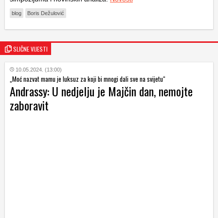
blog
Boris Dežulović
SLIČNE VIJESTI
10.05.2024. (13:00)
„Moć nazvat mamu je luksuz za koji bi mnogi dali sve na svijetu“
Andrassy: U nedjelju je Majčin dan, nemojte
zaboravit