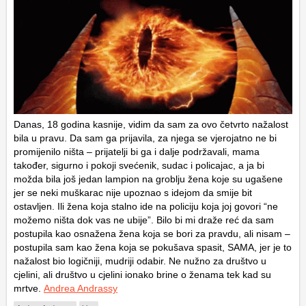
Danas, 18 godina kasnije, vidim da sam za ovo četvrto nažalost
bila u pravu. Da sam ga prijavila, za njega se vjerojatno ne bi
promijenilo ništa – prijatelji bi ga i dalje podržavali, mama
također, sigurno i pokoji svećenik, sudac i policajac, a ja bi
možda bila još jedan lampion na groblju žena koje su ugašene
jer se neki muškarac nije upoznao s idejom da smije bit
ostavljen. Ili žena koja stalno ide na policiju koja joj govori “ne
možemo ništa dok vas ne ubije”. Bilo bi mi draže reć da sam
postupila kao osnažena žena koja se bori za pravdu, ali nisam –
postupila sam kao žena koja se pokušava spasit, SAMA, jer je to
nažalost bio logičniji, mudriji odabir. Ne nužno za društvo u
cjelini, ali društvo u cjelini ionako brine o ženama tek kad su
mrtve.
Andrea Andrassy