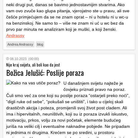
neki drugi put, danas se bavimo jednostavnijim stvarima. Ako
vam ovo zvuče kao glupa pitanja, vjerojatno ste u pravu, ali sve
češće primjećujem da se ne znam oprat – ni u hotelu ni u wc-u
na benzinskoj. Ne samo to – više ne znam ni uć u wc bez da
prvo par minuta ne analiziram koji je muški, a koji ženski.
Andrassy
Andrea Andrassy
blog
08.10.2023. (00:00)
Nije kraj svijeta, ali boli kao da jest
Božica Jelušić: Poslije poraza
U današnjem svijetu najteže je
čovjeku priznati pravo na poraz.
Čuli smo već za one koji su poslije poraza “ostarjeli preko noći”,
“digli ruke od sebe”, “pokušali se uništiti”, i tako u cijeloj skali
drastičnih akcija i poteza, promijenili svoj život post cladem. Ali
ima i hipervitalnih, neuništivih, koji su iz poraza izvukli iskustvo,
motivaciju, prkos, volju za novi početak, elemente budućeg
juriša na veliki cilj i eventualne naknadne pobjede. Ne pripadam
ni jednima ni drugima. Krećem se po sredini, u prostoru