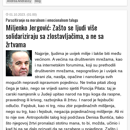
Andrea Andrassy
blog
01.10.2023. (01:00)
Parazitiranje na moralnom i emocionalnom talogu
Miljenko Jergović: Zašto se ljudi više
solidariziraju sa zlostavljačima, a ne sa
žrtvama
Najprije, ljudima je uvijek milije i lakše biti među
većinom. A većina na društvenim mrežama, kao
i na internetskim forumima, koji su prethodili
društvenim mrežama, nepogrešivo je i uvijek na
strani zla, nasilja, opačine i nanošenja svih
mogućih nepravdi ispravnom pojedincu. Ne treba pitati zbog
čega je tako, nego se vrijedi samo sjetiti Poncija Pilata: taj je
carski namjesnik u Judeji upitao narod na trgu koga da raspne,
pravednog ili krivog, razbojnika ili žrtvu. I narod je fejsbučki
odlučio. Fejsbuk, kao ni trg, nisu zbir pojedinačnih mišljenja,
nego su trg, kao i fejsbuk, negacija pojedinačnog mišljenje. Ali ni
to nije sve. Antropološki talog koji podržava Denisa Buntića, tako
što njegovoj žrtvi pronalazi stotinu mana, to bi, možda, učinio i
kad bi ga se dalo prizvati da se razabere u pojedince. Zašto i