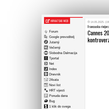
HRVATSKI WEB
14.05.2025. (19
Francuska rivijer
Cannes 202
Forum
Google prevoditelj
kontrover
Jutarnji
Večernji
Slobodna Dalmacija
Tportal
Net
Index
Dnevnik
24sata
Novi list
HRT vijesti
Ponuda dana
Bug
1 klik do svega