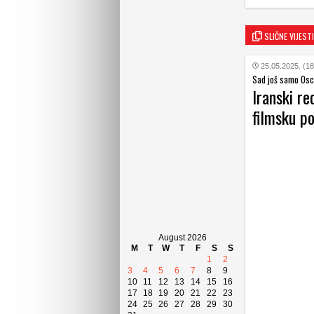
SLIČNE VIJESTI
25.05.2025. (18
Sad još samo Osc
Iranski re
filmsku po
August 2026
M
T
W
T
F
S
S
1
2
3
4
5
6
7
8
9
10
11
12
13
14
15
16
17
18
19
20
21
22
23
24
25
26
27
28
29
30