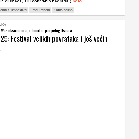
ih glumaca, ali i dobivenih nagrada (
Index
)
annes film festival
Jafar Panahi
Zlatna palma
:00)
 Wes ekscentrira, a Jennifer juri petog Oscara
5: Festival velikih povrataka i još većih
a