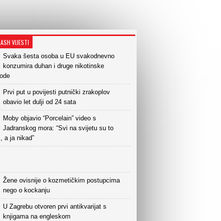
LASH VIJESTI
Svaka šesta osoba u EU svakodnevno
konzumira duhan i druge nikotinske
vode
Prvi put u povijesti putnički zrakoplov
obavio let dulji od 24 sata
Moby objavio “Porcelain” video s
Jadranskog mora: “Svi na svijetu su to
i, a ja nikad”
Žene ovisnije o kozmetičkim postupcima
nego o kockanju
U Zagrebu otvoren prvi antikvarijat s
knjigama na engleskom