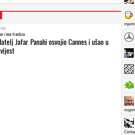
mjerit
:00)
ar i ima franšizu
datelj Jafar Panahi osvojio Cannes i ušao u
vijest
nogom
Centa