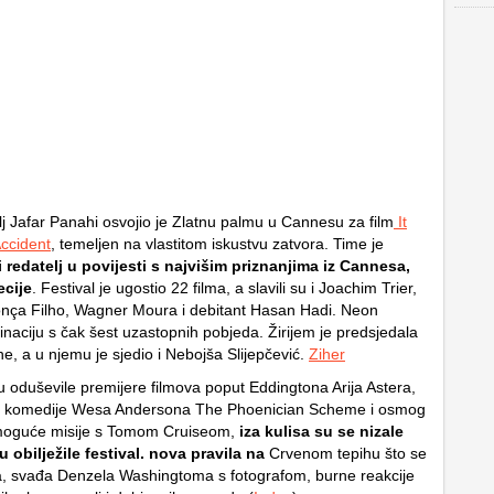
lj Jafar Panahi osvojio je Zlatnu palmu u Cannesu za film
It
ccident
, temeljen na vlastitom iskustvu zatvora. Time je
i redatelj u povijesti s najvišim priznanjima iz Cannesa,
ecije
. Festival je ugostio 22 filma, a slavili su i Joachim Trier,
nça Filho, Wagner Moura i debitant Hasan Hadi. Neon
inaciju s čak šest uzastopnih pobjeda. Žirijem je predsjedala
he, a u njemu je sjedio i Nebojša Slijepčević.
Ziher
u oduševile premijere filmova poput Eddingtona Arija Astera,
čke komedije Wesa Andersona The Phoenician Scheme i osmog
oguće misije s Tomom Cruiseom,
iza kulisa su se nizale
 obilježile festival. nova pravila na
Crvenom tepihu što se
ja, svađa Denzela Washingtoma s fotografom, burne reakcije