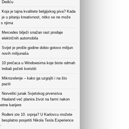
Dediću
Koja je tajna kvalitete belgijskog piva? Kada
je u pitanju kreativnost, nitko se ne može
i s njima
Mercedes bilježi snažan rast prodaje
električnih automobila
Svijet je prošle godine dobio gotovo milijun
novih milijunaša
10 prečaca u Windowsima koje biste odmah
trebali početi koristiti
Mikrozelenje – kako ga uzgojiti i na što
paziti
Norveški junak Svjetskog prvenstva
Haaland već planira život na farmi nakon
etne karijere
Rođeni ste 10. srpnja? U Karlovcu možete
besplatno posjetiti Nikola Tesla Experience
r