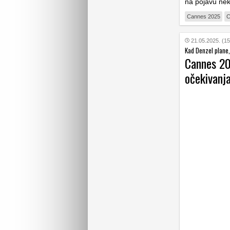
na pojavu nek
Cannes 2025
C
21.05.2025. (15
Kad Denzel plane,
Cannes 202
očekivanj