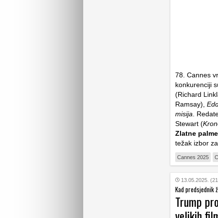
78. Cannes v
konkurenciji 
(Richard Linkl
Ramsay),
Edd
misija
. Redate
Stewart (
Kron
Zlatne palme,
težak izbor z
Cannes 2025
C
13.05.2025. (21
Kad predsjednik že
Trump prot
velikih fi