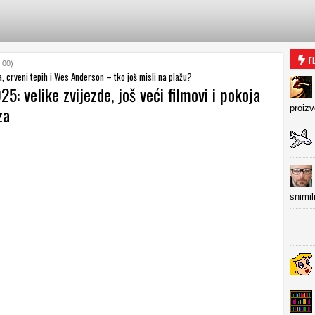
F
:00)
a, crveni tepih i Wes Anderson – tko još misli na plažu?
5: velike zvijezde, još veći filmovi i pokoja
za
proiz
snimil