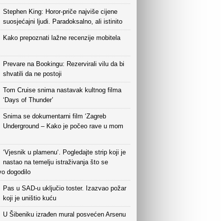
Stephen King: Horor-priče najviše cijene
suosjećajni ljudi. Paradoksalno, ali istinito
Kako prepoznati lažne recenzije mobitela
Prevare na Bookingu: Rezervirali vilu da bi
shvatili da ne postoji
Tom Cruise snima nastavak kultnog filma
‘Days of Thunder’
Snima se dokumentarni film ‘Zagreb
Underground – Kako je počeo rave u mom
‘Vjesnik u plamenu‘. Pogledajte strip koji je
nastao na temelju istraživanja što se
vo dogodilo
Pas u SAD-u uključio toster. Izazvao požar
koji je uništio kuću
U Šibeniku izrađen mural posvećen Arsenu