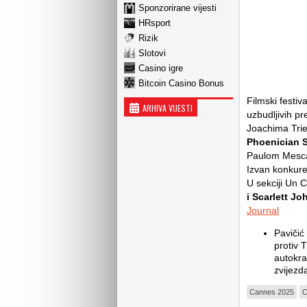
Sponzorirane vijesti
HRsport
Rizik
Slotovi
Casino igre
Bitcoin Casino Bonus
Filmski festi
ARHIVA VIJESTI
uzbudljivih pr
Joachima Trie
Phoenician 
Paulom Mesca
Izvan konkure
U sekciji Un 
i Scarlett J
Journal
Pavičić
protiv 
autokra
zvijezd
Cannes 2025
C