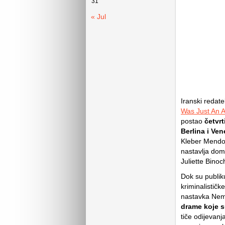
31
« Jul
Iranski redate
Was Just An A
postao
četvrt
Berlina i Ven
Kleber Mendo
nastavlja dom
Juliette Binoc
Dok su publik
kriminalisti
nastavka Nem
drame koje su
tiče odijevan