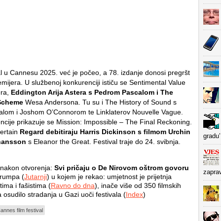
val u Cannesu 2025. već je počeo, a 78. izdanje donosi pregršt
emijera. U službenoj konkurenciji ističu se Sentimental Value
ra,
Eddington Arija Astera s Pedrom Pascalom i The
Scheme
Wesa Andersona. Tu su i The History of Sound s
lom i Joshom O’Connorom te Linklaterov Nouvelle Vague.
ncije prikazuje se Mission: Impossible – The Final Reckoning.
Certain
Regard debitiraju Harris Dickinson s filmom Urchin
gradu’
ohansson
s Eleanor the Great. Festival traje do 24. svibnja.
 nakon otvorenja:
Svi pričaju o De Nirovom oštrom govoru
zapra
Trumpa (
Jutarnji
) u kojem je rekao: umjetnost je prijetnja
tima i fašistima (
Ravno do dna
), inače više od 350 filmskih
a osudilo stradanja u Gazi uoči festivala (
Index
)
annes film festival