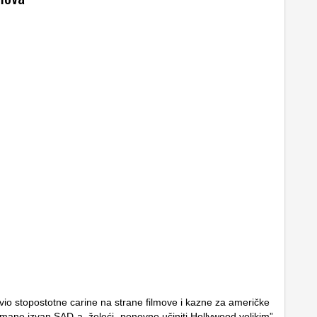
vio stopostotne carine na strane filmove i kazne za američke
imane izvan SAD-a, želeći „ponovno učiniti Hollywood velikim”.