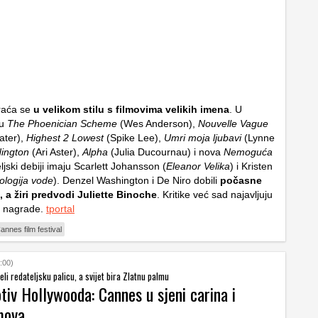
raća se
u velikom stilu s filmovima velikih imena
. U
su
The Phoenician Scheme
(Wes Anderson),
Nouvelle Vague
ater),
Highest 2 Lowest
(Spike Lee),
Umri moja ljubavi
(Lynne
ington
(Ari Aster),
Alpha
(Julia Ducournau) i nova
Nemoguća
ljski debiji imaju Scarlett Johansson (
Eleanor Velika
) i Kristen
ologija vode
). Denzel Washington i De Niro dobili
počasne
 a žiri predvodi Juliette Binoche
. Kritike već sad najavljuju
a nagrade.
tportal
annes film festival
:00)
li redateljsku palicu, a svijet bira Zlatnu palmu
iv Hollywooda: Cannes u sjeni carina i
lmova