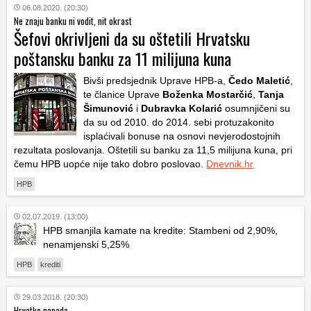
06.08.2020. (20:30)
Ne znaju banku ni vodit, nit okrast
Šefovi okrivljeni da su oštetili Hrvatsku
poštansku banku za 11 milijuna kuna
Bivši predsjednik Uprave HPB-a,
Čedo Maletić
,
te članice Uprave
Boženka Mostarčić
,
Tanja
Šimunović
i
Dubravka Kolarić
osumnjičeni su
da su od 2010. do 2014. sebi protuzakonito
isplaćivali bonuse na osnovi nevjerodostojnih
rezultata poslovanja. Oštetili su banku za 11,5 milijuna kuna, pri
čemu HPB uopće nije tako dobro poslovao.
Dnevnik.hr
HPB
02.07.2019. (13:00)
HPB smanjila kamate na kredite: Stambeni od 2,90%,
nenamjenski 5,25%
HPB
krediti
29.03.2018. (20:30)
Hrvatko napada