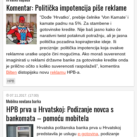
Komentar: Politička impotencija piše reklame
“Dođe ‘Hrvatko’, prebije čelnike ‘Von Kamate’ i
kamate padnu na 5%. Za stambene i
gotovinske kredite. Nije baš jasno kako će
narativni twist potaknuti potražnju, ali je jasna
politička pozadina kopirajterske ideje. Ili
preciznije: politička impotencija koja ovakve
reklamne uratke uopće čini mogućima. Ako moraš suverenost
imaginirati u reklami državne banke za gotovinske kredite onda
je prilično očito s koliko suverenosti raspolažeš”, komentira
Bilten
distopijsku novu
reklamu
HPB-a.
HPB
07.11.2017. (17:00)
Mobilna novčana barka
HPB prva u Hrvatskoj: Podizanje novca s
bankomata – pomoću mobitela
Hrvatska poštanska banka prva u Hrvatskoj
predstavila je uslugu
e-gotovina
, podizanje