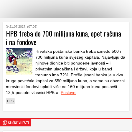
KATEGORIJE
21.07.2017. (07:06)
HPB treba do 700 milijuna kuna, opet računa
i na fondove
HRVATSKI
WEB
Hrvatska poštanska banka treba između 500 i
700 milijuna kuna svježeg kapitala. Najavljuju da
njihove dionice biti ponuđene javnosti – i
privatnim ulagačima i državi, koja u banci
trenutno ima 72%. Prošle jeseni banka je u dva
kruga povećala kapital za 550 milijuna kuna, a samo su obvezni
mirovinski fondovi uplatili više od 160 milijuna kuna postavši
13,5-postotni vlasnici HPB-a.
Poslovni
HPB
SLIČNE VIJESTI