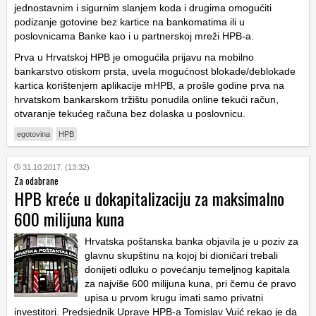
jednostavnim i sigurnim slanjem koda i drugima omogućiti
podizanje gotovine bez kartice na bankomatima ili u
poslovnicama Banke kao i u partnerskoj mreži HPB-a.
Prva u Hrvatskoj HPB je omogućila prijavu na mobilno
bankarstvo otiskom prsta, uvela mogućnost blokade/deblokade
kartica korištenjem aplikacije mHPB, a prošle godine prva na
hrvatskom bankarskom tržištu ponudila online tekući račun,
otvaranje tekućeg računa bez dolaska u poslovnicu.
egotovina
HPB
31.10.2017. (13:32)
Za odabrane
HPB kreće u dokapitalizaciju za maksimalno
600 milijuna kuna
Hrvatska poštanska banka objavila je u poziv za
glavnu skupštinu na kojoj bi dioničari trebali
donijeti odluku o povećanju temeljnog kapitala
za najviše 600 milijuna kuna, pri čemu će pravo
upisa u prvom krugu imati samo privatni
investitori. Predsjednik Uprave HPB-a Tomislav Vuić rekao je da