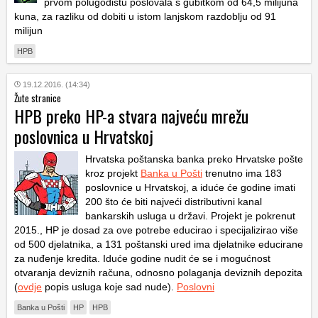
prvom polugodištu poslovala s gubitkom od 64,5 milijuna
kuna, za razliku od dobiti u istom lanjskom razdoblju od 91
milijun
HPB
19.12.2016. (14:34)
Žute stranice
HPB preko HP-a stvara najveću mrežu
poslovnica u Hrvatskoj
Hrvatska poštanska banka preko Hrvatske pošte
kroz projekt
Banka u Pošti
trenutno ima 183
poslovnice u Hrvatskoj, a iduće će godine imati
200 što će biti najveći distributivni kanal
bankarskih usluga u državi. Projekt je pokrenut
2015., HP je dosad za ove potrebe educirao i specijalizirao više
od 500 djelatnika, a 131 poštanski ured ima djelatnike educirane
za nuđenje kredita. Iduće godine nudit će se i mogućnost
otvaranja deviznih računa, odnosno polaganja deviznih depozita
(
ovdje
popis usluga koje sad nude).
Poslovni
Banka u Pošti
HP
HPB