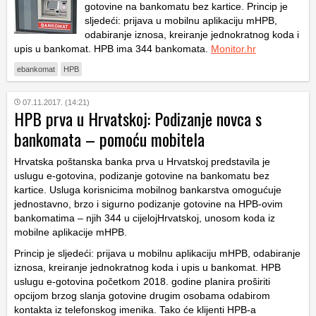
gotovine na bankomatu bez kartice. Princip je
sljedeći: prijava u mobilnu aplikaciju mHPB,
odabiranje iznosa, kreiranje jednokratnog koda i
upis u bankomat. HPB ima 344 bankomata.
Monitor.hr
ebankomat
HPB
07.11.2017. (14:21)
HPB prva u Hrvatskoj: Podizanje novca s
bankomata – pomoću mobitela
Hrvatska poštanska banka prva u Hrvatskoj predstavila je
uslugu e-gotovina, podizanje gotovine na bankomatu bez
kartice. Usluga korisnicima mobilnog bankarstva omogućuje
jednostavno, brzo i sigurno podizanje gotovine na HPB-ovim
bankomatima – njih 344 u cijelojHrvatskoj, unosom koda iz
mobilne aplikacije mHPB.
Princip je sljedeći: prijava u mobilnu aplikaciju mHPB, odabiranje
iznosa, kreiranje jednokratnog koda i upis u bankomat. HPB
uslugu e-gotovina početkom 2018. godine planira proširiti
opcijom brzog slanja gotovine drugim osobama odabirom
kontakta iz telefonskog imenika. Tako će klijenti HPB-a