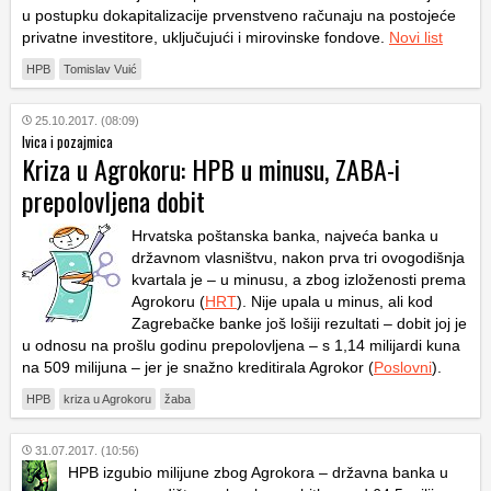
u postupku dokapitalizacije prvenstveno računaju na postojeće
privatne investitore, uključujući i mirovinske fondove.
Novi list
HPB
Tomislav Vuić
25.10.2017. (08:09)
Ivica i pozajmica
Kriza u Agrokoru: HPB u minusu, ZABA-i
prepolovljena dobit
Hrvatska poštanska banka, najveća banka u
državnom vlasništvu, nakon prva tri ovogodišnja
kvartala je – u minusu, a zbog izloženosti prema
Agrokoru (
HRT
). Nije upala u minus, ali kod
Zagrebačke banke još lošiji rezultati – dobit joj je
u odnosu na prošlu godinu prepolovljena – s 1,14 milijardi kuna
na 509 milijuna – jer je snažno kreditirala Agrokor (
Poslovni
).
HPB
kriza u Agrokoru
žaba
31.07.2017. (10:56)
HPB izgubio milijune zbog Agrokora – državna banka u