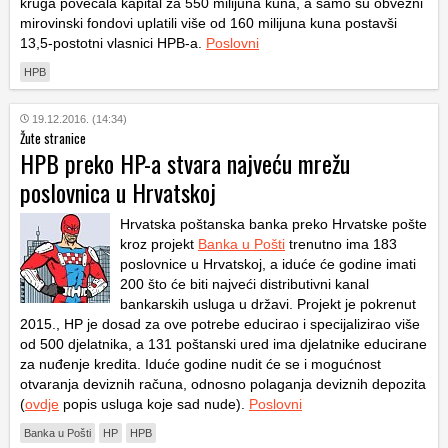
kruga povećala kapital za 550 milijuna kuna, a samo su obvezni
mirovinski fondovi uplatili više od 160 milijuna kuna postavši
13,5-postotni vlasnici HPB-a.
Poslovni
HPB
19.12.2016. (14:34)
Žute stranice
HPB preko HP-a stvara najveću mrežu
poslovnica u Hrvatskoj
Hrvatska poštanska banka preko Hrvatske pošte
kroz projekt
Banka u Pošti
trenutno ima 183
poslovnice u Hrvatskoj, a iduće će godine imati
200 što će biti najveći distributivni kanal
bankarskih usluga u državi. Projekt je pokrenut
2015., HP je dosad za ove potrebe educirao i specijalizirao više
od 500 djelatnika, a 131 poštanski ured ima djelatnike educirane
za nuđenje kredita. Iduće godine nudit će se i mogućnost
otvaranja deviznih računa, odnosno polaganja deviznih depozita
(
ovdje
popis usluga koje sad nude).
Poslovni
Banka u Pošti
HP
HPB