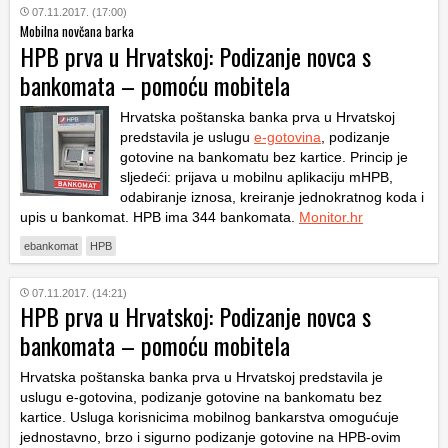
07.11.2017. (17:00)
Mobilna novčana barka
HPB prva u Hrvatskoj: Podizanje novca s
bankomata – pomoću mobitela
Hrvatska poštanska banka prva u Hrvatskoj
predstavila je uslugu
e-gotovina
, podizanje
gotovine na bankomatu bez kartice. Princip je
sljedeći: prijava u mobilnu aplikaciju mHPB,
odabiranje iznosa, kreiranje jednokratnog koda i
upis u bankomat. HPB ima 344 bankomata.
Monitor.hr
ebankomat
HPB
07.11.2017. (14:21)
HPB prva u Hrvatskoj: Podizanje novca s
bankomata – pomoću mobitela
Hrvatska poštanska banka prva u Hrvatskoj predstavila je
uslugu e-gotovina, podizanje gotovine na bankomatu bez
kartice. Usluga korisnicima mobilnog bankarstva omogućuje
jednostavno, brzo i sigurno podizanje gotovine na HPB-ovim