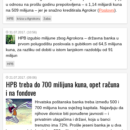
u odnosu na prošlu godinu prepolovljena – s 1,14 milijardi kuna
na 509 milijuna – jer je snažno kreditirala Agrokor (
Poslovni
).
HPB
kriza u Agrokoru
žaba
31.07.2017. (10:56)
HPB izgubio milijune zbog Agrokora – državna banka u
prvom polugodištu poslovala s gubitkom od 64,5 milijuna
kuna, za razliku od dobiti u istom lanjskom razdoblju od 91
milijun
HPB
21.07.2017. (09:06)
HPB treba do 700 milijuna kuna, opet računa
i na fondove
Hrvatska poštanska banka treba između 500 i
700 milijuna kuna svježeg kapitala. Najavljuju da
njihove dionice biti ponuđene javnosti – i
privatnim ulagačima i državi, koja u banci
trenutno ima 72%. Prošle jeseni banka je u dva