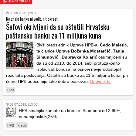
SLIČNE VIJESTI
06.08.2020. (20:30)
Ne znaju banku ni vodit, nit okrast
Šefovi okrivljeni da su oštetili Hrvatsku
poštansku banku za 11 milijuna kuna
Bivši predsjednik Uprave HPB-a,
Čedo Maletić
,
te članice Uprave
Boženka Mostarčić
,
Tanja
Šimunović
i
Dubravka Kolarić
osumnjičeni su
da su od 2010. do 2014. sebi protuzakonito
isplaćivali bonuse na osnovi nevjerodostojnih
rezultata poslovanja. Oštetili su banku za 11,5 milijuna kuna, pri
čemu HPB uopće nije tako dobro poslovao.
Dnevnik.hr
HPB
02.07.2019. (13:00)
HPB smanjila kamate na kredite: Stambeni od 2,90%,
nenamjenski 5,25%
HPB
krediti