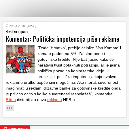
KATEGORIJE
29.03.2018. (18:30)
Hrvatko napada
Komentar: Politička impotencija piše reklame
HRVATSKI
WEB
“Dođe ‘Hrvatko’, prebije čelnike ‘Von Kamate’ i
kamate padnu na 5%. Za stambene i
gotovinske kredite. Nije baš jasno kako će
narativni twist potaknuti potražnju, ali je jasna
politička pozadina kopirajterske ideje. Ili
preciznije: politička impotencija koja ovakve
reklamne uratke uopće čini mogućima. Ako moraš suverenost
imaginirati u reklami državne banke za gotovinske kredite onda
je prilično očito s koliko suverenosti raspolažeš”, komentira
Bilten
distopijsku novu
reklamu
HPB-a.
HPB