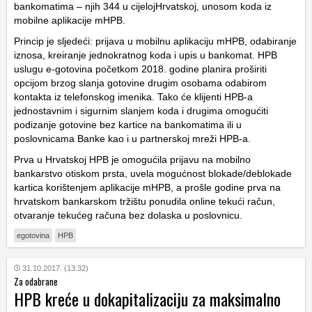
bankomatima – njih 344 u cijelojHrvatskoj, unosom koda iz
mobilne aplikacije mHPB.
Princip je sljedeći: prijava u mobilnu aplikaciju mHPB, odabiranje
iznosa, kreiranje jednokratnog koda i upis u bankomat. HPB
uslugu e-gotovina početkom 2018. godine planira proširiti
opcijom brzog slanja gotovine drugim osobama odabirom
kontakta iz telefonskog imenika. Tako će klijenti HPB-a
jednostavnim i sigurnim slanjem koda i drugima omogućiti
podizanje gotovine bez kartice na bankomatima ili u
poslovnicama Banke kao i u partnerskoj mreži HPB-a.
Prva u Hrvatskoj HPB je omogućila prijavu na mobilno
bankarstvo otiskom prsta, uvela mogućnost blokade/deblokade
kartica korištenjem aplikacije mHPB, a prošle godine prva na
hrvatskom bankarskom tržištu ponudila online tekući račun,
otvaranje tekućeg računa bez dolaska u poslovnicu.
egotovina
HPB
31.10.2017. (13:32)
Za odabrane
HPB kreće u dokapitalizaciju za maksimalno