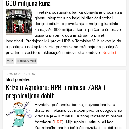
600 milijuna kuna
Hrvatska poštanska banka objavila je u poziv za
glavnu skupštinu na kojoj bi dioničari trebali
donijeti odluku o povećanju temeljnog kapitala
za najviše 600 milijuna kuna, pri čemu će pravo
upisa u prvom krugu imati samo privatni
investitori. Predsjednik Uprave HPB-a Tomislav Vuić rekao je da
u postupku dokapitalizacije prvenstveno računaju na postojeće
privatne investitore, uključujući i mirovinske fondove.
Novi list
HPB
Tomislav Vuić
25.10.2017. (08:09)
Ivica i pozajmica
Kriza u Agrokoru: HPB u minusu, ZABA-i
prepolovljena dobit
Hrvatska poštanska banka, najveća banka u
državnom vlasništvu, nakon prva tri ovogodišnja
kvartala je – u minusu, a zbog izloženosti prema
Agrokoru (
HRT
). Nije upala u minus, ali kod
Zagrebačke banke još lošiji rezultati – dobit joj je