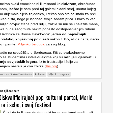
ncirao svaki emocionalni ili misaoni kolektivizam, obračunao
om, izašao je sam pred taj golemi hladni stroj, unutar kojeg
tiho drijemala cijela zajednica, i rekao ono što se imalo za reći.
rekao ništa, nego je ispričao svojih sedam priča. I kako to već
ljen čovjek stane pred rulju, tražile su mu se i nalazile mane,
vaka bude zaogrnuta nekim ponešto dostojanstvenijim ruhom.
 “Grobnice za Borisa Davidoviča”
jedan od najvažnijih
rvatskoj književnoj povijesti
nakon 1945, ali ga na taj način
jni pamte.
Miljenko Jergović
za svoj blog.
radio na sveučilištu u Bordeauxu, Kiš se svakodnevno
o sa studentima i intelektualcima koji su
odbijali vjerovati u
anje sovjetskih logora.
Iz te frustracije i želje za
enjem nastala je ova zbirka (
Kiš.org
)
nica za Borisa Davidoviča
kolumne
Miljenko Jergović
 na njihove note
Diskvalificirajući pop-kulturni portal, Marić
ira i sebe, i svoj festival
Čak i da je Ravno do dna neki bezvezan javni medij – ali