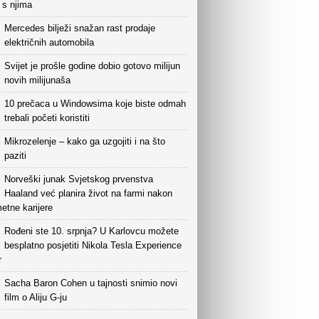
i s njima
Mercedes bilježi snažan rast prodaje
električnih automobila
Svijet je prošle godine dobio gotovo milijun
novih milijunaša
10 prečaca u Windowsima koje biste odmah
trebali početi koristiti
Mikrozelenje – kako ga uzgojiti i na što
paziti
Norveški junak Svjetskog prvenstva
Haaland već planira život na farmi nakon
etne karijere
Rođeni ste 10. srpnja? U Karlovcu možete
besplatno posjetiti Nikola Tesla Experience
r
Sacha Baron Cohen u tajnosti snimio novi
film o Aliju G-ju