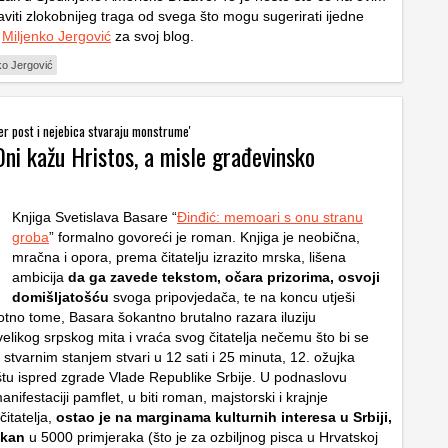
viti zlokobnijeg traga od svega što mogu sugerirati ijedne
.
Miljenko Jergović
za svoj blog.
ko Jergović
jer post i nejebica stvaraju monstrume'
Oni kažu Hristos, a misle građevinsko
Knjiga Svetislava Basare “
Đinđić: memoari s onu stranu
groba
” formalno govoreći je roman. Knjiga je neobična,
mračna i opora, prema čitatelju izrazito mrska, lišena
ambicija
da ga zavede tekstom, očara prizorima, osvoji
domišljatošću
svoga pripovjedača, te na koncu utješi
rotno tome, Basara šokantno brutalno razara iluziju
elikog srpskog mita i vraća svog čitatelja nečemu što bi se
stvarnim stanjem stvari u 12 sati i 25 minuta, 12. ožujka
štu ispred zgrade Vlade Republike Srbije.
U podnaslovu
anifestaciji pamflet, u biti roman, majstorski i krajnje
itatelja,
ostao je na marginama kulturnih interesa u Srbiji,
skan
u 5000 primjeraka (što je za ozbiljnog pisca u Hrvatskoj