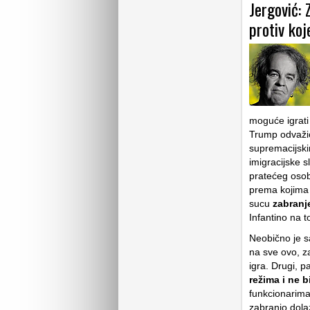
Jergović: 
protiv ko
moguće igrati
Trump odvažio 
supremacijskim
imigracijske 
pratećeg osob
prema kojima 
sucu
zabranj
Infantino na 
Neobično je s
na sve ovo, z
igra. Drugi, p
režima i ne b
funkcionarima
zabranio dola