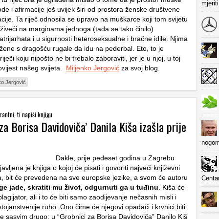
mjerit
e i afirmacije još uvijek širi od prostora ženske društvene
cije. Ta riječ odnosila se upravo na muškarce koji tom svijetu
 živeći na marginama jednoga (tada se tako činilo)
rijarhata i u sigurnosti heteroseksualne i bračne idile. Njima
 žene s dragošću rugale da idu na pederbal. Eto, to je
ječi koju nipošto ne bi trebalo zaboraviti, jer je u njoj, u toj
povijest našeg svijeta.
Miljenko Jergović
za svoj blog.
ko Jergović
antni, ti napiši knjigu
za Borisa Davidoviča’ Danila Kiša izašla prije
nogom
Dakle, prije pedeset godina u Zagrebu
vljena je knjiga o kojoj će pisati i govoriti najveći književni
 bit će prevedena na sve europske jezike, a svom će autoru
Centa
e jade, skratiti mu život, odgurnuti ga u tuđinu
. Kiša će
plagijator, ali i to će biti samo zaodijevanje nečasnih misli i
tojanstvenije ruho. Ono čime će njegovi opadači i krvnici biti
je sasvim drugo: u “Grobnici za Borisa Davidoviča” Danilo Kiš