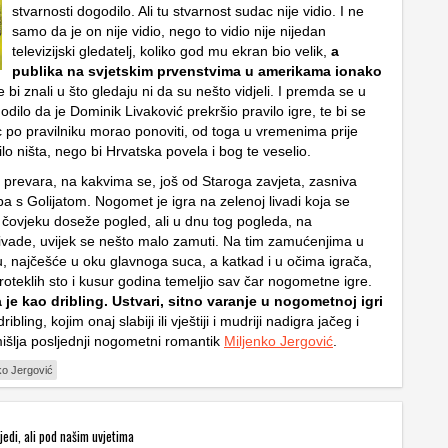
stvarnosti dogodilo. Ali tu stvarnost sudac nije vidio. I ne
samo da je on nije vidio, nego to vidio nije nijedan
televizijski gledatelj, koliko god mu ekran bio velik,
a
publika na svjetskim prvenstvima u amerikama ionako
 bi znali u što gledaju ni da su nešto vidjeli. I premda se u
odilo da je Dominik Livaković prekršio pravilo igre, te bi se
 po pravilniku morao ponoviti, od toga u vremenima prije
lo ništa, nego bi Hrvatska povela i bog te veselio.
na prevara, na kakvima se, još od Staroga zavjeta, zasniva
a s Golijatom. Nogomet je igra na zelenoj livadi koja se
e čovjeku doseže pogled, ali u dnu tog pogleda, na
livade, uvijek se nešto malo zamuti. Na tim zamućenjima u
, najčešće u oku glavnoga suca, a katkad i u očima igrača,
roteklih sto i kusur godina temeljio sav čar nogometne igre.
 je kao dribling. Ustvari, sitno varanje u nogometnoj igri
ribling, kojim onaj slabiji ili vještiji i mudriji nadigra jačeg i
mišlja posljednji nogometni romantik
Miljenko Jergović
.
ko Jergović
jedi, ali pod našim uvjetima