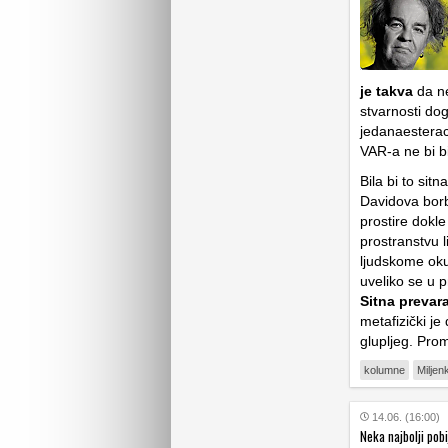
je takva
da ne
stvarnosti dog
jedanaesterac
VAR-a ne bi bi
Bila bi to sit
Davidova borb
prostire dokl
prostranstvu 
ljudskome oku
uveliko se u p
Sitna prevara
metafizički je d
glupljeg. Pro
kolumne
Miljen
14.06. (16:00)
Neka najbolji pobi