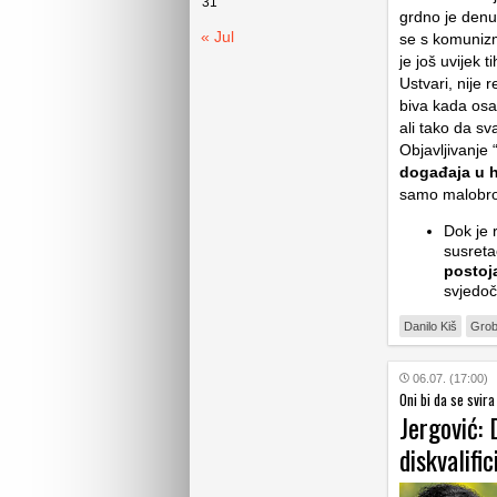
31
grdno je denu
« Jul
se s komunizm
je još uvijek 
Ustvari, nije 
biva kada osam
ali tako da s
Objavljivanje
događaja u h
samo malobro
Dok je 
susreta
postoj
svjedoč
Danilo Kiš
Grob
06.07. (17:00)
Oni bi da se svira
Jergović: 
diskvalific