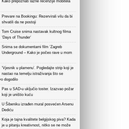
Kako prepoznati lažne recenzije mobitela
Prevare na Bookingu: Rezervirali vilu da bi
shvatili da ne postoji
Tom Cruise snima nastavak kultnog filma
‘Days of Thunder’
Snima se dokumentarni film ‘Zagreb
Underground – Kako je počeo rave u mom
‘Vjesnik u plamenu‘. Pogledajte strip koji je
nastao na temelju istraživanja što se
vo dogodilo
Pas u SAD-u uključio toster. Izazvao požar
koji je uništio kuću
U Šibeniku izrađen mural posvećen Arsenu
Dediću
Koja je tajna kvalitete belgijskog piva? Kada
je u pitanju kreativnost, nitko se ne može