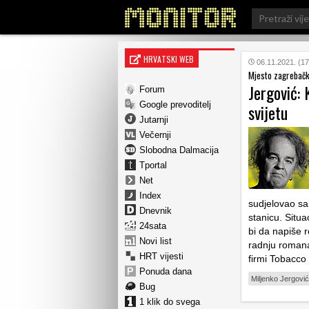
Search
for:
HRVATSKI WEB
06.11.2021. (17
Mjesto zagrebačk
Jergović: 
Forum
Google prevoditelj
svijetu
Jutarnji
Večernji
Slobodna Dalmacija
Tportal
Net
Index
sudjelovao sa
Dnevnik
stanicu. Situa
24sata
bi da napiše 
Novi list
radnju romana
HRT vijesti
firmi Tobacco
Ponuda dana
Miljenko Jergović
Bug
1 klik do svega