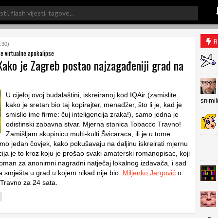
F
:30)
e virtualne apokalipse
Kako je Zagreb postao najzagađeniji grad na
U cijeloj ovoj budalaštini, iskreiranoj kod IQAir (zamislite
snimil
kako je sretan bio taj kopirajter, menadžer, što li je, kad je
smislio ime firme: čuj inteligencija zraka!), samo jedna je
odistinski zabavna stvar. Mjerna stanica Tobacco Travno!
Zamišljam skupinicu multi-kulti Švicaraca, ili je u tome
mo jedan čovjek, kako pokušavaju na daljinu iskreirati mjernu
cija je to kroz koju je prošao svaki amaterski romanopisac, koji
roman za anonimni nagradni natječaj lokalnog izdavača, i sad
 smješta u grad u kojem nikad nije bio.
Miljenko Jergović
o
 Travno za 24 sata.