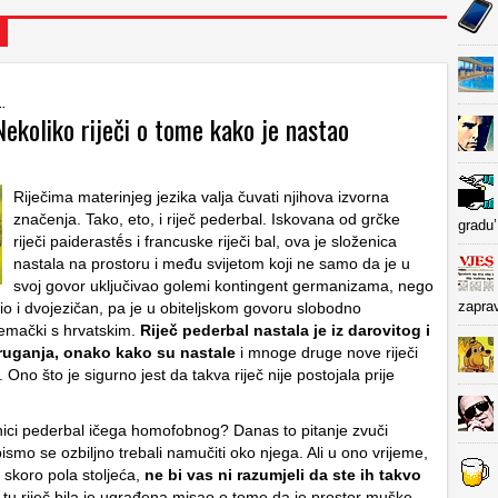
..
Nekoliko riječi o tome kako je nastao
Riječima materinjeg jezika valja čuvati njihova izvorna
značenja. Tako, eto, i riječ pederbal. Iskovana od grčke
gradu’
riječi paiderastḗs i francuske riječi bal, ova je složenica
nastala na prostoru i među svijetom koji ne samo da je u
svoj govor uključivao golemi kontingent germanizama, nego
zapra
bio i dvojezičan, pa je u obiteljskom govoru slobodno
emački s hrvatskim.
Riječ pederbal nastala je iz darovitog i
ruganja, onako kako su nastale
i mnoge druge nove riječi
 Ono što je sigurno jest da takva riječ nije postojala prije
enici pederbal ičega homofobnog? Danas to pitanje zvuči
ismo se ozbiljno trebali namučiti oko njega. Ali u ono vrijeme,
 skoro pola stoljeća,
ne bi vas ni razumjeli da ste ih takvo
 tu riječ bila je ugrađena misao o tome da je prostor muške