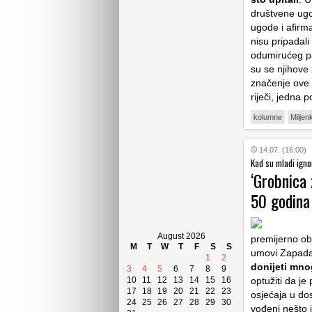
društvene ugod
ugode i afirma
nisu pripadali
odumirućeg pat
su se njihove
značenje ove ri
riječi, jedna 
kolumne
Miljen
14.07. (16:00)
Kad su mladi ignor
‘Grobnica 
50 godina
August 2026
premijerno obja
M
T
W
T
F
S
S
umovi Zapada,
1
2
donijeti mnog
3
4
5
6
7
8
9
10
11
12
13
14
15
16
optužiti da je 
17
18
19
20
21
22
23
osjećaja u dos
24
25
26
27
28
29
30
vođeni nešto 