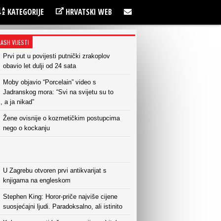
KATEGORIJE
HRVATSKI WEB
LASH VIJESTI
Prvi put u povijesti putnički zrakoplov
obavio let dulji od 24 sata
Moby objavio “Porcelain” video s
Jadranskog mora: “Svi na svijetu su to
i, a ja nikad”
Žene ovisnije o kozmetičkim postupcima
nego o kockanju
U Zagrebu otvoren prvi antikvarijat s
knjigama na engleskom
Stephen King: Horor-priče najviše cijene
suosjećajni ljudi. Paradoksalno, ali istinito