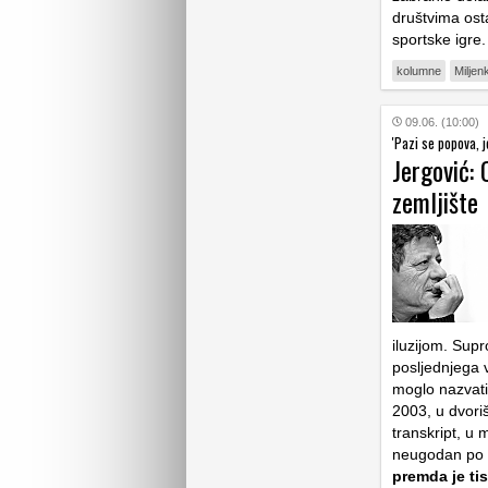
društvima osta
sportske igre
kolumne
Miljen
09.06. (10:00)
'Pazi se popova, 
Jergović: 
zemljište
iluzijom. Sup
posljednjega v
moglo nazvati 
2003, u dvori
transkript, u m
neugodan po č
premda je ti