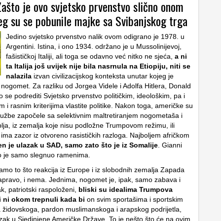
Zašto je ovo svjetsko prvenstvo slično onom
jeg su se pobunile majke sa Svibanjskog trga
Jedino svjetsko prvenstvo nalik ovom odigrano je 1978. u
Argentini. Istina, i ono 1934. održano je u Mussolinijevoj,
fašističkoj Italiji, ali toga se odavno već nitko ne sjeća,
a ni
ta Italija još uvijek nije bila nasrnula na Etiopiju, niti se
nalazila
izvan civilizacijskog konteksta unutar kojeg je
 nogomet. Za razliku od Jorgea Videle i Adolfa Hitlera, Donald
se podrediti Svjetsko prvenstvo političkim, ideološkim, pa i
 i rasnim kriterijima vlastite politike. Nakon toga, američke su
službe započele sa selektivnim maltretiranjem nogometaša i
lja, iz zemalja koje nisu podložne Trumpovom režimu, ili
ima zazor iz otvoreno rasističkih razloga. Najboljem afričkom
en je ulazak u SAD, samo zato što je iz Somalije
. Gianni
to je samo slegnuo ramenima.
amo to što reakcija iz Europe i iz slobodnih zemalja Zapada
apravo, i nema. Jednima, nogomet je, ipak, samo zabava i
ak, patriotski raspoloženi,
bliski su idealima Trumpova
i ni okom trepnuli kada bi
on svim sportašima i sportskim
 židovskoga, pardon muslimanskoga i arapskog podrijetla,
zak u Sjedinjene Američke Države. To je nešto što će na ovim