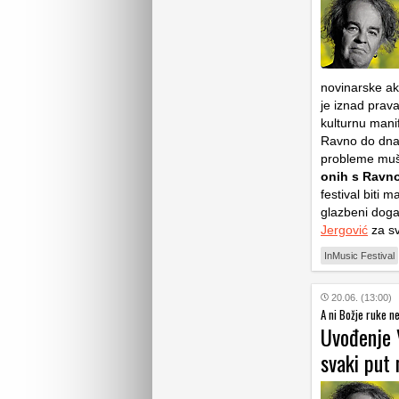
novinarske ak
je iznad prava
kulturnu manif
Ravno do dna, 
probleme mušk
onih s Ravno
festival biti 
glazbeni doga
Jergović
za sv
InMusic Festival
20.06. (13:00)
A ni Božje ruke n
Uvođenje 
svaki put