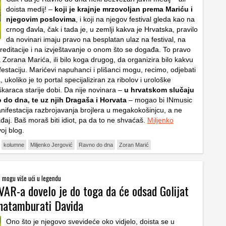
doista medij! –
koji je krajnje mrzovoljan prema Mariću i
njegovim poslovima
, i koji na njegov festival gleda kao na
crnog đavla, čak i tada je, u zemlji kakva je Hrvatska, pravilo
da novinari imaju pravo na besplatan ulaz na festival, na
reditacije i na izvještavanje o onom što se događa. To pravo
 Zorana Marića, ili bilo koga drugog, da organizira bilo kakvu
estaciju. Marićevi napuhanci i plišanci mogu, recimo, odjebati
ukoliko je to portal specijaliziran za ribolov i urološke
araca starije dobi. Da nije novinara –
u hrvatskom slučaju
 do dna, te uz njih Dragaša i Horvata
– mogao bi INmusic
manifestacija razbrojavanja brojlera u megakokošinjcu, a ne
đaj. Baš moraš biti idiot, pa da to ne shvaćaš.
Miljenko
oj blog.
kolumne
Miljenko Jergović
Ravno do dna
Zoran Marić
e mogu više ući u legendu
VAR-a dovelo je do toga da će odsad Golijat
 natamburati Davida
Ono što je njegovo svevideće oko vidjelo, doista se u