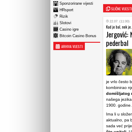
Sponzorirane vijesti
SLIČNE VIJESTI
HRsport
Rizik
22.07. (11:00)
Slotovi
Kad je bal, nek je.
Casino igre
Jergović: 
Bitcoin Casino Bonus
pederbal
ARHIVA VIJESTI
je vrlo često 
kombinirao nj
domišljatog 
našega jezika.
1900. godine.
Ima li u slož
aktualno, pa b
sada već prije
što upitali
. U